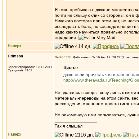
Я тоже пребываю в джхане множество ча
почти не слышу оклик со стороны, он в 
Никакого восторга при этом нет, но неск
исследовать боль, но сосредоточение в 
надо как-то научиться правильно испол
страдания.
Наверх
Crimson
№
498032
Добавлено: Пт 16 Авг 19, 20:27 (7 лет тому
Зарегистрирован: 10.11.2017
Цитата:
Суждений: 3102
даже если прочесть что в каноне нап
http://www.theravada.ru/Teaching/Glo
Не вдаваясь в споры, хочу лишь отметит
материалы-переводы на этом сайте, вес
расхождения с каноном просто гигантски
Не рекомендую ими пользоваться, лучше
_________________
Так я слышал
Наверх