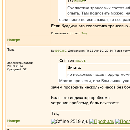
Так
пишет
:
Схоластика трансовых состояний
опыта. Там подловить можно, на
если никто не испытывал, то все ра
Если буддизм это схоластика трансовых с
Ответы на этот пост:
Tыц
Наверх
Tыц
№
498036
Добавлено: Пт 16 Авг 19, 20:34 (7 лет тому
Crimson
пишет
:
Зарегистрирован:
23.09.2014
Цитата:
Суждений: 52
но несколько часов подряд можн
Можно провести, или Вам лично уда
зачем проводить несколько часов без бо
Боль, это индикатор проблемы.
устранив проблему, боль исчезаетт.
_________________
Тыц
Наверх