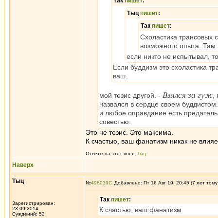
Так
пишет
:
Tыц
пишет
:
Так
пишет
:
Схоластика трансовых с
возможного опыта. Там 
если никто не испытывал, т
Если буддизм это схоластика тра
ваш.
Взялся за гуж,
мой тезис другой. -
назвался в сердце своем буддистом. 
и любое оправдание есть предатель
совестью.
Это не тезис. Это максима.
К счастью, ваш фанатизм никак не влияе
Ответы на этот пост:
Tыц
Наверх
Tыц
№
498039
Добавлено: Пт 16 Авг 19, 20:45 (7 лет тому
Так
пишет
:
Зарегистрирован:
23.09.2014
К счастью, ваш фанатизм
Суждений: 52