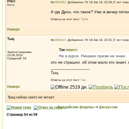
Росс
№
498058
Добавлено: Пт 16 Авг 19, 22:28 (7 лет тому
Гость
А где Дрон, что такое? Уже ж вечер пятн
Ответы на этот пост:
ТаЛи
Наверх
Tыц
№
498061
Добавлено: Пт 16 Авг 19, 22:31 (7 лет тому
Так
пишет
:
Зарегистрирован:
23.09.2014
Не в курсе. Никаких призм не знаю.
Суждений: 52
это не страшно. об этом мало кто знает.
_________________
Тыц
Ответы на этот пост:
Так
Наверх
Тред сейчас никто не читает.
Буддийские форумы
->
Дискуссии
Страница
54
из
59