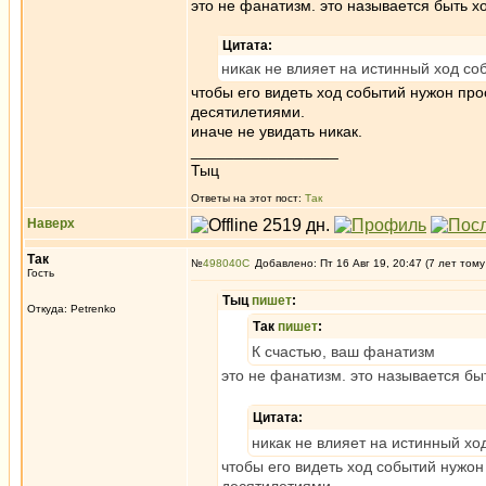
это не фанатизм. это называется быть х
Цитата:
никак не влияет на истинный ход со
чтобы его видеть ход событий нужон пр
десятилетиями.
иначе не увидать никак.
_________________
Тыц
Ответы на этот пост:
Так
Наверх
Так
№
498040
Добавлено: Пт 16 Авг 19, 20:47 (7 лет тому
Гость
Tыц
пишет
:
Откуда: Petrenko
Так
пишет
:
К счастью, ваш фанатизм
это не фанатизм. это называется бы
Цитата:
никак не влияет на истинный хо
чтобы его видеть ход событий нужон