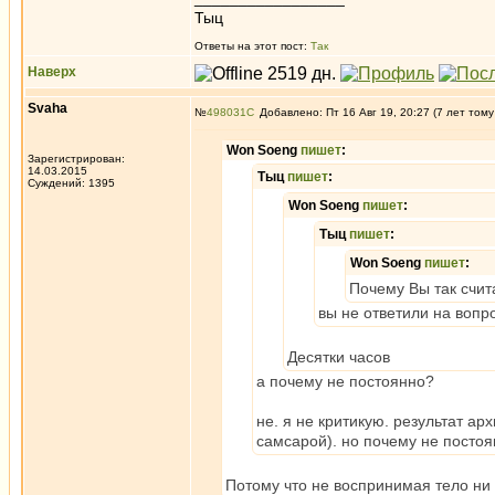
Тыц
Ответы на этот пост:
Так
Наверх
Svaha
№
498031
Добавлено: Пт 16 Авг 19, 20:27 (7 лет тому
Won Soeng
пишет
:
Зарегистрирован:
14.03.2015
Tыц
пишет
:
Суждений: 1395
Won Soeng
пишет
:
Tыц
пишет
:
Won Soeng
пишет
:
Почему Вы так счит
вы не ответили на вопр
Десятки часов
а почему не постоянно?
не. я не критикую. результат а
самсарой). но почему не посто
Потому что не воспринимая тело ни п