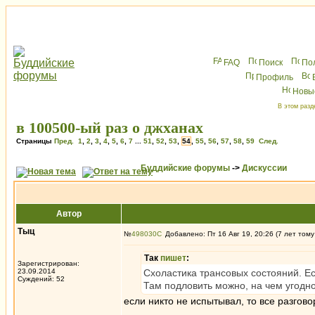
FAQ
Поиск
По
Профиль
Новы
В этом разд
в 100500-ый раз о джханах
Страницы
Пред.
1
,
2
,
3
,
4
,
5
,
6
,
7
...
51
,
52
,
53
,
54
,
55
,
56
,
57
,
58
,
59
След.
Буддийские форумы
->
Дискуссии
Автор
Tыц
№
498030
Добавлено: Пт 16 Авг 19, 20:26 (7 лет тому
Так
пишет
:
Зарегистрирован:
23.09.2014
Схоластика трансовых состояний. Ес
Суждений: 52
Там подловить можно, на чем угодно
если никто не испытывал, то все разгов
_________________