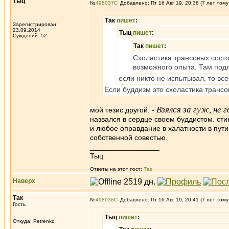
Tыц
№
498037
Добавлено: Пт 16 Авг 19, 20:36 (7 лет тому
Так
пишет
:
Зарегистрирован:
23.09.2014
Tыц
пишет
:
Суждений: 52
Так
пишет
:
Схоластика трансовых состо
возможного опыта. Там подл
если никто не испытывал, то вс
Если буддизм это схоластика трансов
Взялся за гуж, не 
мой тезис другой. -
назвался в сердце своем буддистом. стин
и любое оправдание в халатности в пути
собственной совестью.
_________________
Тыц
Ответы на этот пост:
Так
Наверх
Так
№
498038
Добавлено: Пт 16 Авг 19, 20:41 (7 лет тому
Гость
Tыц
пишет
:
Откуда: Petrenko