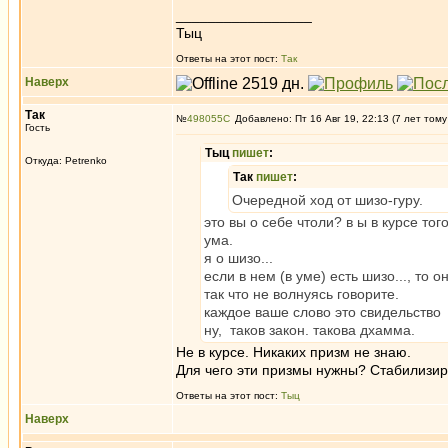
_________________
Тыц
Ответы на этот пост:
Так
Наверх
Так
№
498055
Добавлено: Пт 16 Авг 19, 22:13 (7 лет тому
Гость
Tыц
пишет
:
Откуда: Petrenko
Так
пишет
:
Очередной ход от шизо-гуру.
это вы о себе чтоли? в ы в курсе т
ума.
я о шизо...
если в нем (в уме) есть шизо..., то о
так что не волнуясь говорите.
каждое ваше слово это свидельство 
ну, таков закон. такова дхамма.
Не в курсе. Никаких призм не знаю.
Для чего эти призмы нужны? Стабилизир
Ответы на этот пост:
Tыц
Наверх