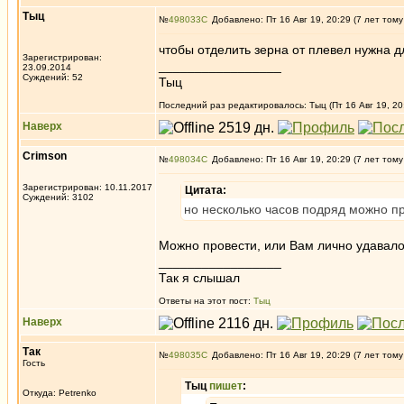
Tыц
№
498033
Добавлено: Пт 16 Авг 19, 20:29 (7 лет тому
чтобы отделить зерна от плевел нужна дл
Зарегистрирован:
_________________
23.09.2014
Суждений: 52
Тыц
Последний раз редактировалось: Tыц (Пт 16 Авг 19, 20
Наверх
Crimson
№
498034
Добавлено: Пт 16 Авг 19, 20:29 (7 лет тому
Зарегистрирован: 10.11.2017
Цитата:
Суждений: 3102
но несколько часов подряд можно п
Можно провести, или Вам лично удавало
_________________
Так я слышал
Ответы на этот пост:
Tыц
Наверх
Так
№
498035
Добавлено: Пт 16 Авг 19, 20:29 (7 лет тому
Гость
Tыц
пишет
:
Откуда: Petrenko