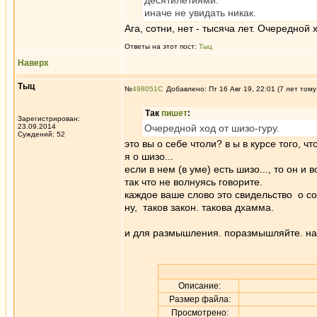
десятилетиями.
иначе не увидать никак.
Ага, сотни, нет - тысяча лет. Очередной 
Ответы на этот пост:
Tыц
Наверх
Tыц
№
498051
Добавлено: Пт 16 Авг 19, 22:01 (7 лет тому
Так
пишет
:
Зарегистрирован:
23.09.2014
Очередной ход от шизо-гуру.
Суждений: 52
это вы о себе чтоли? в ы в курсе того,
я о шизо...
если в нем (в уме) есть шизо..., то он и 
так что не волнуясь говорите.
каждое ваше слово это свидельство о с
ну, таков закон. такова дхамма.
и для размышления. поразмышляйте. на 
Описание:
Размер файла:
Просмотрено: