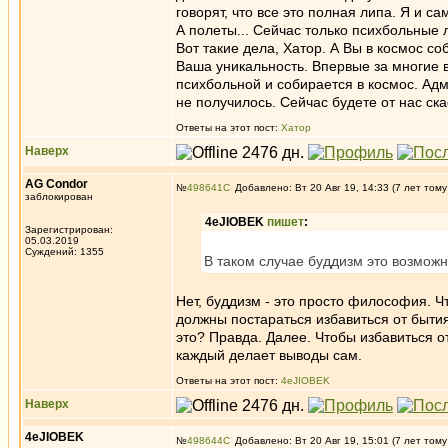
говорят, что все это полная липа. Я и с
А полеты... Сейчас только психбольные л
Вот такие дела, Хатор. А Вы в космос с
Ваша уникальность. Впервые за многие в
психбольной и собирается в космос. Адми
не получилось. Сейчас будете от нас скаф
Ответы на этот пост:
Хатор
Наверх
AG Condor
№
498641
Добавлено: Вт 20 Авг 19, 14:33 (7 лет тому
заблокирован
4eJIOBEK
пишет
:
Зарегистрирован:
05.03.2019
Суждений: 1355
В таком случае буддизм это возмож
Нет, буддизм - это просто философия. 
должны постараться избавиться от быти
это? Правда. Далее. Чтобы избавиться о
каждый делает выводы сам.
Ответы на этот пост:
4eJIOBEK
Наверх
4eJIOBEK
№
498644
Добавлено: Вт 20 Авг 19, 15:01 (7 лет тому