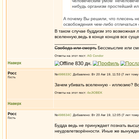
человеческим умом нечеловеческ
нибудь организм простейший ил
А почему Вы решили, что плесень н
освобождения чем-либо отличаться от
В таком случае буддизм это возможная 
вселенную,ведь в конце концов все суще
_________________
Свобода или смерть
Бессмыслие или см
Ответы на этот пост:
AG Condor
Наверх
Росс
№
498633
Добавлено: Вт 20 Авг 19, 11:53 (7 лет тому
Гость
Зачем убивать вселенную - иллюзию? Всё
Ответы на этот пост:
4eJIOBEK
Наверх
Росс
№
498634
Добавлено: Вт 20 Авг 19, 12:05 (7 лет тому
Гость
Будда ведь не принуждает познать высшую
неудовлетворённости. Иные же вынужден