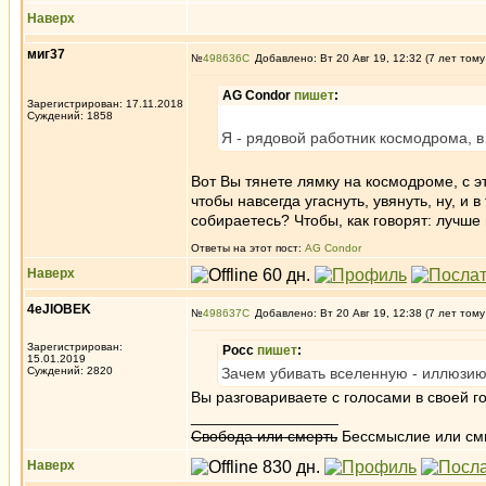
Наверх
миг37
№
498636
Добавлено: Вт 20 Авг 19, 12:32 (7 лет тому
AG Condor
пишет
:
Зарегистрирован: 17.11.2018
Суждений: 1858
Я - рядовой работник космодрома, в
Вот Вы тянете лямку на космодроме, с э
чтобы навсегда угаснуть, увянуть, ну, и 
собираетесь? Чтобы, как говорят: лучше
Ответы на этот пост:
AG Condor
Наверх
4eJIOBEK
№
498637
Добавлено: Вт 20 Авг 19, 12:38 (7 лет тому
Зарегистрирован:
Росс
пишет
:
15.01.2019
Суждений: 2820
Зачем убивать вселенную - иллюзию?
Вы разговариваете с голосами в своей г
_________________
Свобода или смерть
Бессмыслие или см
Наверх