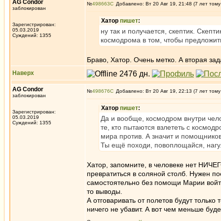
AG Condor
№
498663
Добавлено: Вт 20 Авг 19, 21:48 (7 лет тому
заблокирован
Хатор
пишет
:
Зарегистрирован:
05.03.2019
ну так и получается, скептик. Скепт
Суждений: 1355
космодрома в том, чтобы предложит
Браво, Хатор. Очень метко. А вторая за
Наверх
AG Condor
№
498676
Добавлено: Вт 20 Авг 19, 22:13 (7 лет тому
заблокирован
Хатор
пишет
:
Зарегистрирован:
05.03.2019
Да и вообще, космодром внутри чело
Суждений: 1355
те, кто пытаются взлететь с космод
мира против. А значит и помощников
Ты ещё походи, повоплощайся, нагу
Хатор, запомните, в человеке нет НИЧЕГ
превратиться в соляной столб. Нужен п
самостоятельно без помощи Марии войти 
то выводы.
А отговаривать от полетов будут только
ничего не убавит. А вот чем меньше бу