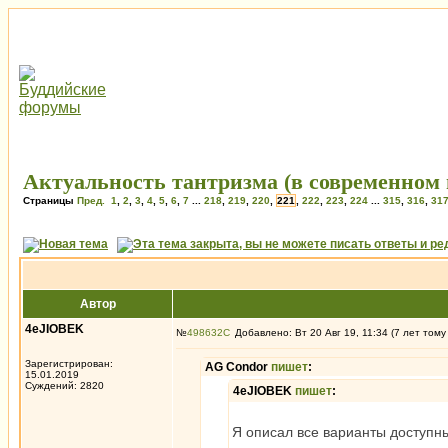
Актуальность тантризма (в современном 
Страницы
Пред.
1
,
2
,
3
,
4
,
5
,
6
,
7
...
218
,
219
,
220
,
221
,
222
,
223
,
224
...
315
,
316
,
31
Автор
4eJIOBEK
№
498632
Добавлено: Вт 20 Авг 19, 11:34 (7 лет тому
Зарегистрирован:
AG Condor
пишет
:
15.01.2019
Суждений: 2820
4eJIOBEK
пишет
:
Я описал все варианты доступны