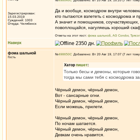
№
498646
Добавлено: Вт 20 Авг 19, 16:20 (7 лет тому
Да и вообще, космодром внутри человека
Зарегистрирован:
кто пытаются взлететь с космодрома и 
15.03.2019
Суждений: 1003
А значит и помощников, соучаствующих, 
Откуда: Челябинск
повоплощайся, нагуляешь хороший скафа
Ответы на этот пост:
фома шальной
,
AG Condor
,
Трясог
Наверх
фома шальной
№
498650
Добавлено: Вт 20 Авг 19, 17:07 (7 лет тому
Гость
Хатор
пишет
:
Только бесы и демоны, которые гово
тогда мы сами тебя с космодрома за
Чёрный демон, чёрный демон,
Вот - сансарные огни.
Чёрный демон, чёрный демон,
Если можешь, прилети.
Чёрный демон, чёрный демон,
По ночам шатается.
Чёрный демон, чёрный демон,
Девкам очень нравится.