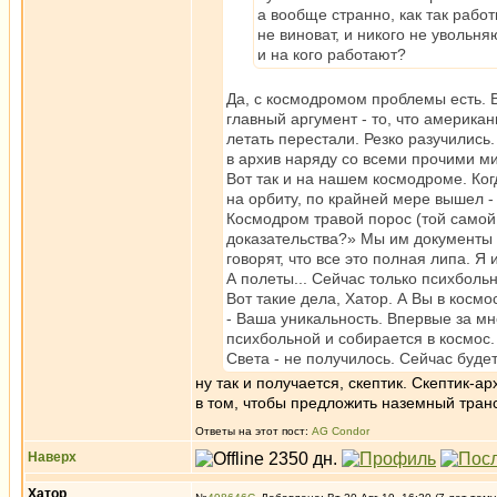
а вообще странно, как так рабо
не виноват, и никого не увольн
и на кого работают?
Да, с космодромом проблемы есть. В
главный аргумент - то, что америка
летать перестали. Резко разучились
в архив наряду со всеми прочими м
Вот так и на нашем космодроме. Когд
на орбиту, по крайней мере вышел - 
Космодром травой порос (той самой 
доказательства?» Мы им документы п
говорят, что все это полная липа. Я
А полеты... Сейчас только психбольн
Вот такие дела, Хатор. А Вы в косм
- Ваша уникальность. Впервые за мн
психбольной и собирается в космос.
Света - не получилось. Сейчас будете
ну так и получается, скептик. Скептик-а
в том, чтобы предложить наземный транс
Ответы на этот пост:
AG Condor
Наверх
Хатор