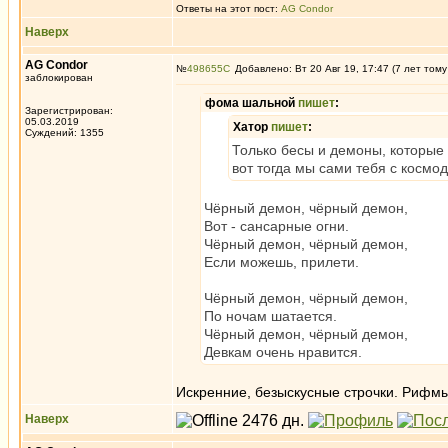
Ответы на этот пост:
AG Condor
Наверх
AG Condor
№
498655
Добавлено: Вт 20 Авг 19, 17:47 (7 лет тому
заблокирован
фома шальной
пишет
:
Зарегистрирован:
05.03.2019
Хатор
пишет
:
Суждений: 1355
Только бесы и демоны, которые 
вот тогда мы сами тебя с космо
Чёрный демон, чёрный демон,
Вот - сансарные огни.
Чёрный демон, чёрный демон,
Если можешь, прилети.
Чёрный демон, чёрный демон,
По ночам шатается.
Чёрный демон, чёрный демон,
Девкам очень нравится.
Искренние, безыскусные строчки. Рифмы
Наверх