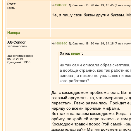
Росс
№
498638
Добавлено: Вт 20 Авг 19, 13:45 (7 лет тому
Гость
Не, я пишу свои буквы другим буквам. 
Наверх
AG Condor
№
498639
Добавлено: Вт 20 Авг 19, 14:18 (7 лет тому
заблокирован
Хатор
пишет
:
Зарегистрирован:
05.03.2019
Суждений: 1355
ну так сами описали образ скептика,
а вообще странно, как так работник
виноват, и никого не увольняют и в
кого работают?
Да, с космодромом проблемы есть. Вот п
главный аргумент - то, что американцы 
перестали. Резко разучились. Пройдет е
наряду со всеми прочими мифами.
Вот так и на нашем космодроме. Когда-то
орбиту, по крайней мере вышел - а там у
Космодром травой порос (той самой «зел
доказательства?» Мы им документы показ