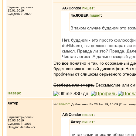
Зарегистрирован:
AG Condor
пишет
:
15.01.2019
Суждений: 2820
4eJIOBEK
пишет
:
В таком случае буддизм это воз
Нет, буддизм - это просто философ
duHkham), вы должны постараться и
смысл. Правда ли это? Правда. Дале
Чистая логика. А дальше каждый де
Это все понятно и так.Но осознанный д
будет возникать новый дискомфорт.Но эт
проблемы от слишком серьезного отноше
_________________
Свобода или смерть
Бессмыслие или см
Наверх
Хатор
№
498645
Добавлено: Вт 20 Авг 19, 16:09 (7 лет тому
AG Condor
пишет
:
Зарегистрирован:
15.03.2019
Хатор
пишет
:
Суждений: 1003
Откуда: Челябинск
ну так сами описали образ скепт