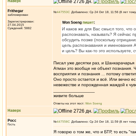
Наверх
Frithegar
№
447553
Добавлено: Ср 24 Окт 18, 11:56 (8 лет тому
заблокирован
Зарегистрирован:
Won Soeng
пишет
:
27.04.2015
Суждений: 5882
И каков же для Вас смысл того, что 
распознавать, называть? Я сейчас п
обсудить позже (поскольку отрицани
цель распознавания и именования Ат
и цель? Вы как-то это используете,
Писал уже десятки раз, и Шанкарачарья 
Атман это вообще не объект познания. 
восприятия и познания ... потому ответ
Оно просто остается и всё. Или вечно е
невежестве и порожденная жаждой к чу
_________________
живите больше
Ответы на этот пост:
Won Soeng
Наверх
Росс
№
447558
Добавлено: Ср 24 Окт 18, 11:59 (8 лет тому
Гость
Я говорю о том же, что и БТР, то есть "т