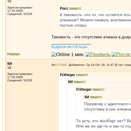
3Д
Зарегистрирован:
Росс
пишет
:
17.02.2005
Суждений: 52228
А таковость -это то, что остаётся п
атманом? Можно назвать анатманом?
пустые споры.
Таковость - это отсутствие атмана в дха
_________________
Буддизм чистой воды
Наверх
КИ
№
447546
Добавлено: Ср 24 Окт 18, 11:47 (8 лет тому
3Д
Зарегистрирован:
Frithegar
пишет
:
17.02.2005
Суждений: 52228
КИ
пишет
:
Frithegar
пишет
:
КИ
пишет
:
Перевожу с идиотского 
отсутствие в них атмана
вообще
То есть, его
нет? В
Или же он где-то и как-то п