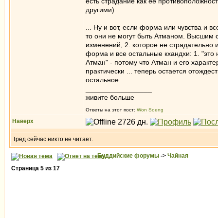
есть страдание как её противоположнос
другими)
... Ну и вот, если форма или чувства и 
то они не могут быть Атманом. Высшим 
изменений, 2. которое не страдательно и 3
форма и все остальные кхандхи: 1. "это 
Атман" - потому что Атман и его характ
практически ... теперь остается отождес
остальное
_________________
живите больше
Ответы на этот пост:
Won Soeng
Наверх
Тред сейчас никто не читает.
Буддийские форумы
->
Чайная
Страница
5
из
17