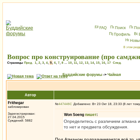
FAQ
Поиск
По
Профиль
Новы
В этом разд
Вопрос про конструирование (про самдж
Страницы
Пред.
1
,
2
,
3
,
4
,
5
,
6
,
7
,
8
...
10
,
11
,
12
,
13
,
14
,
15
,
16
,
17
След.
Буддийские форумы
->
Чайная
Автор
Frithegar
№
447446
Добавлено: Вт 23 Окт 18, 23:33 (8 лет тому
заблокирован
Зарегистрирован:
Won Soeng
пишет
:
27.04.2015
Суждений: 5882
Определитесь с различием атмана и 
то нет и предмета обсуждения.
Под Атманом подразумевается всё то, чт