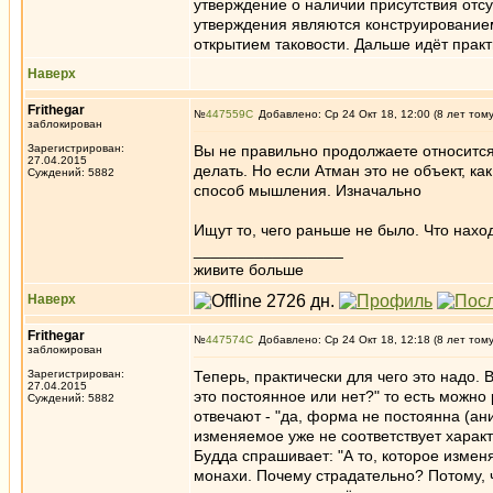
утверждение о наличии присутствия отсу
утверждения являются конструированием
открытием таковости. Дальше идёт практ
Наверх
Frithegar
№
447559
Добавлено: Ср 24 Окт 18, 12:00 (8 лет том
заблокирован
Зарегистрирован:
Вы не правильно продолжаете относится
27.04.2015
делать. Но если Атман это не объект, ка
Суждений: 5882
способ мышления. Изначально
Ищут то, чего раньше не было. Что находи
_________________
живите больше
Наверх
Frithegar
№
447574
Добавлено: Ср 24 Окт 18, 12:18 (8 лет том
заблокирован
Зарегистрирован:
Теперь, практически для чего это надо. 
27.04.2015
это постоянное или нет?" то есть можн
Суждений: 5882
отвечают - "да, форма не постоянна (анич
изменяемое уже не соответствует харак
Будда спрашивает: "А то, которое изменя
монахи. Почему страдательно? Потому, ч