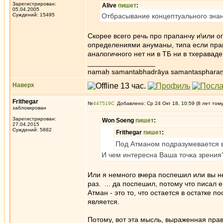
Зарегистрирован:
Alive
пишет
:
05.04.2005
Суждений: 15495
Отбрасывание концептуального зна
Скорее всего речь про прапанчу и\или 
определениями ануманы, типа если прав
аналогичного нет ни в ТБ ни в тхеравад
_________________
namaḥ samantabhadrāya samantaspharaṇ
Наверх
Frithegar
№
447519
Добавлено: Ср 24 Окт 18, 10:59 (8 лет том
заблокирован
Зарегистрирован:
Won Soeng
пишет
:
27.04.2015
Суждений: 5882
Frithegar
пишет
:
Под Атманом подразумевается вс
И чем интересна Ваша точка зрения
Или я немного вчера поспешил или вы не
раз. ... да поспешил, потому что писал 
Атман - это то, что остается в остатке 
является.
Потому, вот эта мысль, выраженная прави