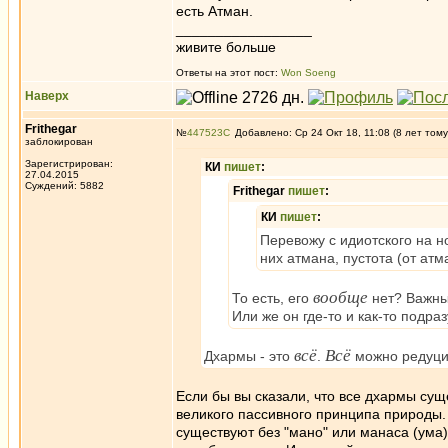
есть Атман.
_________________
живите больше
Ответы на этот пост:
Won Soeng
Наверх
Frithegar
№
447523
Добавлено: Ср 24 Окт 18, 11:08 (8 лет тому
заблокирован
Зарегистрирован:
КИ
пишет
:
27.04.2015
Суждений: 5882
Frithegar
пишет
:
КИ
пишет
:
Перевожу с идиотского на н
них атмана, пустота (от атм
вообще
То есть, его
нет? Важны
Или же он где-то и как-то подра
всё
Всё
Дхармы - это
.
можно редуцир
Если бы вы сказали, что все дхармы су
великого пассивного принципа природы. 
существуют без "мано" или манаса (ума)