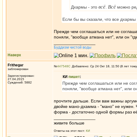
всё
Всё
Дхармы - это
.
можно ред
Если бы вы сказали, что все дхарм
Прежде чем соглашаться или не соглашат
поняли, "вообще атмана нет", или он "г
_________________
Буддизм чистой воды
Наверх
Frithegar
№
447548
Добавлено: Ср 24 Окт 18, 11:50 (8 лет тому
заблокирован
Зарегистрирован:
КИ
пишет
:
27.04.2015
Суждений: 5882
Прежде чем соглашаться или не согл
поняли, "вообще атмана нет", или о
прочтите дальше. Если вам важны аргум
двойке мано-дхамма - "мано" не нужен. Чт
форма - достаточно одной формы раз её 
_________________
живите больше
Ответы на этот пост:
КИ