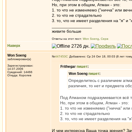
Но, при этом в общем, Атман - это:
1. то что не изменяемо ("ничча" или вечн
2. то что не страдательно
3. то, что не имеет разделения на "я" и "
_________________
живите больше
Ответы на этот пост:
Won Soeng
,
Серж
Наверх
Won Soeng
№
447453
Добавлено: Ср 24 Окт 18, 00:03 (8 лет том
заблокирован(а)
Зарегистрирован:
Frithegar
пишет
:
14.07.2006
Суждений: 14466
Won Soeng
пишет
:
Откуда: Королев
Определитесь с различием атман
различия, то нет и предмета об
Под Атманом подразумевается всё то
Но, при этом в общем, Атман - это:
1. то что не изменяемо ("ничча" или
2. то что не страдательно
3. то, что не имеет разделения на "я"
И чем интересна Ваша точка зрения? За