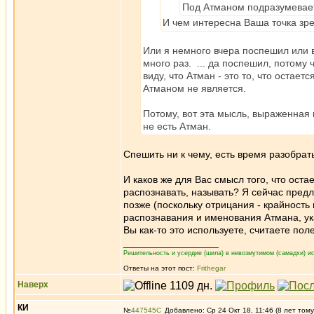
Под Атманом подразумеваетс
И чем интересна Ваша точка зр
Или я немного вчера поспешил или вы
много раз. ... да поспешил, потому
виду, что Атман - это то, что остает
Атманом не является.
Потому, вот эта мысль, выраженная п
не есть Атман.
Спешить ни к чему, есть время разобрат
И каков же для Вас смысл того, что оста
распознавать, называть? Я сейчас предл
позже (поскольку отрицания - крайность
распознавания и именования Атмана, ука
Вы как-то это используете, считаете по
_________________
Решительность и усердие (шила) в невозмутимом (самадхи) ис
Ответы на этот пост:
Frithegar
Наверх
КИ
№
447545
Добавлено: Ср 24 Окт 18, 11:46 (8 лет тому