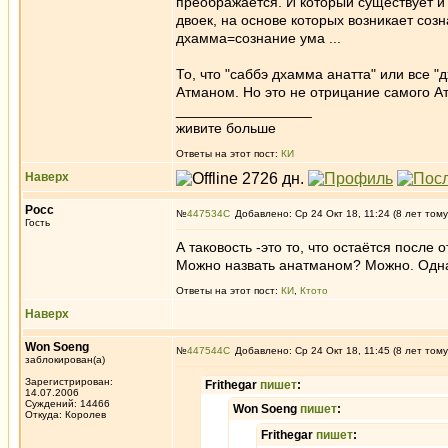
преображается. И который существует и в
двоек, на основе которых возникает созн
дхамма=сознание ума ...
То, что "саббэ дхамма анатта" или все "
Атманом. Но это не отрицание самого А
_________________
живите больше
Ответы на этот пост:
КИ
Наверх
Росс
№
447534
Добавлено: Ср 24 Окт 18, 11:24 (8 лет тому
Гость
А таковость -это то, что остаётся посл
Можно назвать анатманом? Можно. Однак
Ответы на этот пост:
КИ
,
Ктото
Наверх
Won Soeng
№
447544
Добавлено: Ср 24 Окт 18, 11:45 (8 лет тому
заблокирован(а)
Зарегистрирован:
Frithegar
пишет
:
14.07.2006
Суждений: 14466
Won Soeng
пишет
:
Откуда: Королев
Frithegar
пишет
: