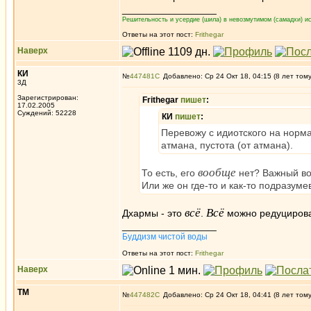
_________________
Решительность и усердие (шила) в невозмутимом (самадхи) ис
Ответы на этот пост:
Frithegar
Наверх
КИ
№
447481
Добавлено: Ср 24 Окт 18, 04:15 (8 лет том
3Д
Зарегистрирован:
Frithegar
пишет
:
17.02.2005
Суждений: 52228
КИ
пишет
:
Перевожу с идиотского на норма
атмана, пустота (от атмана).
вообще
То есть, его
нет? Важный в
Или же он где-то и как-то подразуме
всё
Всё
Дхармы - это
.
можно редуцироват
_________________
Буддизм чистой воды
Ответы на этот пост:
Frithegar
Наверх
ТМ
№
447482
Добавлено: Ср 24 Окт 18, 04:41 (8 лет том