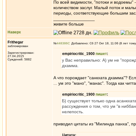
По всей видимости, "потоки и водоемы" 
количеством заслуг. Малый поток и мал
периоды, соответствующие большим заслу
_________________
живите больше
Наверх
Frithegar
№
448386
Добавлено: Сб 27 Окт 18, 11:06 (8 лет тому
заблокирован
Зарегистрирован:
empiriocritic_1900
пишет
:
27.04.2015
Суждений: 5882
у Вас неправильно: А) ум не "порожд
дхамма.
А что порождает "санкхата дхамма"? Есл
... ум это "мано", "манас". Тогда как читт
empiriocritic_1900
пишет
:
Б) существует только одна асанкхат
рассуждения о том, что ум "в нибба
нелепость.
приводил цитаты из "Милинда панха", пр
Цитата: