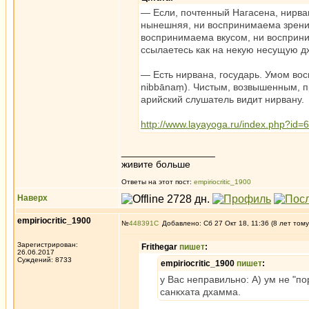
— Если, почтенный Нагасена, нирван
нынешняя, ни воспринимаема зрени
воспринимаема вкусом, ни восприни
ссылаетесь как на некую несущую д
— Есть нирвана, государь. Умом вос
nibbānaṃ). Чистым, возвышенным, 
арийский слушатель видит нирвану.
http://www.layayoga.ru/index.php?id=
_________________
живите больше
Ответы на этот пост:
empiriocritic_1900
Наверх
empiriocritic_1900
№
448391
Добавлено: Сб 27 Окт 18, 11:36 (8 лет тому
Зарегистрирован:
Frithegar
пишет
:
26.06.2017
Суждений: 8733
empiriocritic_1900
пишет
:
у Вас неправильно: А) ум не "по
санкхата дхамма.