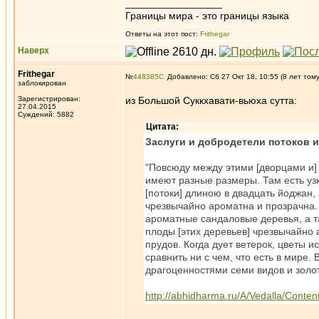
_________________
Границы мира - это границы языка
Ответы на этот пост:
Frithegar
Наверх
Frithegar
№
448385
Добавлено: Сб 27 Окт 18, 10:55 (8 лет том
заблокирован
Зарегистрирован:
из Большой Суккхавати-вьюха сутта:
27.04.2015
Суждений: 5882
Цитата:
Заслуги и добродетели потоков 
"Повсюду между этими [дворцами и]
имеют разные размеры. Там есть узки
[потоки] длиною в двадцать йоджан, 
чрезвычайно ароматна и прозрачна.
ароматные сандаловые деревья, а та
плоды [этих деревьев] чрезвычайно
прудов. Когда дует ветерок, цветы 
сравнить ни с чем, что есть в мире.
драгоценностями семи видов и золо
http://abhidharma.ru/A/Vedalla/Conte