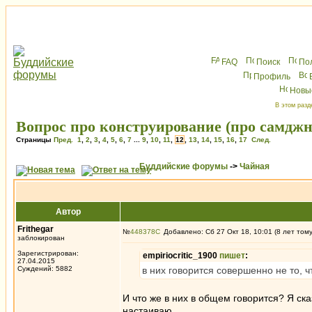
FAQ
Поиск
По
Профиль
Новы
В этом разд
Вопрос про конструирование (про самдж
Страницы
Пред.
1
,
2
,
3
,
4
,
5
,
6
,
7
...
9
,
10
,
11
,
12
,
13
,
14
,
15
,
16
,
17
След.
Буддийские форумы
->
Чайная
Автор
Frithegar
№
448378
Добавлено: Сб 27 Окт 18, 10:01 (8 лет том
заблокирован
Зарегистрирован:
empiriocritic_1900
пишет
:
27.04.2015
Суждений: 5882
в них говорится совершенно не то, ч
И что же в них в общем говорится? Я ска
настаиваю