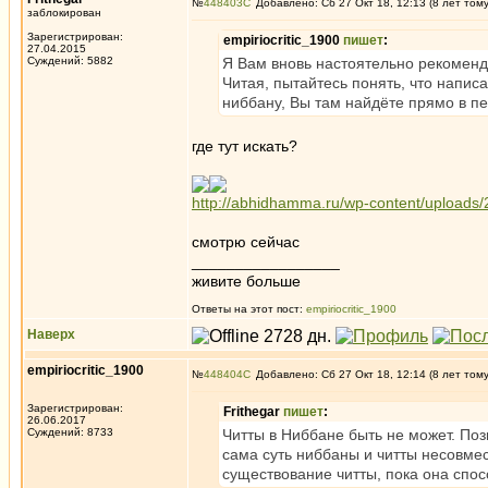
№
448403
Добавлено: Сб 27 Окт 18, 12:13 (8 лет том
заблокирован
Зарегистрирован:
empiriocritic_1900
пишет
:
27.04.2015
Суждений: 5882
Я Вам вновь настоятельно рекоменд
Читая, пытайтесь понять, что написа
ниббану, Вы там найдёте прямо в п
где тут искать?
http://abhidhamma.ru/wp-content/uploads
смотрю сейчас
_________________
живите больше
Ответы на этот пост:
empiriocritic_1900
Наверх
empiriocritic_1900
№
448404
Добавлено: Сб 27 Окт 18, 12:14 (8 лет том
Зарегистрирован:
Frithegar
пишет
:
26.06.2017
Суждений: 8733
Читты в Ниббане быть не может. Поз
сама суть ниббаны и читты несовмест
существование читты, пока она спос