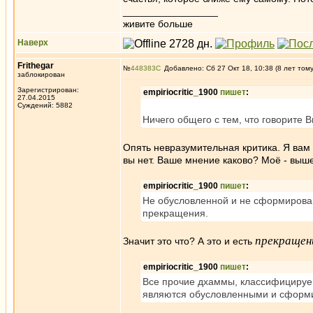
_________________
живите больше
Наверх
Frithegar
№
448383
Добавлено: Сб 27 Окт 18, 10:38 (8 лет том
заблокирован
Зарегистрирован:
empiriocritic_1900
пишет
:
27.04.2015
Суждений: 5882
Ничего общего с тем, что говорите В
Опять невразумительная критика. Я вам м
вы нет. Ваше мнение каково? Моё - выше
empiriocritic_1900
пишет
:
Не обусловленной и не сформирован
прекращения.
прекращен
Значит это что? А это и есть
empiriocritic_1900
пишет
:
Все прочие дхаммы, классифицируем 
являются обусловленными и сформ