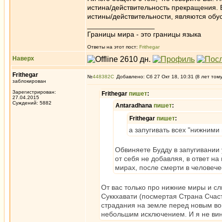
истина/действительность прекращения. В
истины/действительности, являются об
_________________
Границы мира - это границы языка
Ответы на этот пост:
Frithegar
Наверх
Frithegar
№
448382
Добавлено: Сб 27 Окт 18, 10:31 (8 лет том
заблокирован
Зарегистрирован:
Frithegar
пишет
:
27.04.2015
Суждений: 5882
Antaradhana
пишет
:
Frithegar
пишет
:
а запугивать всех "нижними
Обвиняете Будду в запугивани
от себя не добавляя, в ответ н
мирах, после смерти в человече
От вас только про нижние миры и слы
Суккхавати (посмертая Страна Счас
страдания на земле перед новым во
небольшим исключением. И я не вино