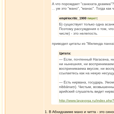
А что порождает "санкхата дхамма"?
... ум это "мано", "манас". Тогда как 
empiriocritic_1900
пишет
:
Б) существует только одна асан
Поэтому рассуждения о том, чт
числе) - это нелепость.
приводил цитаты из "Милинда панха"
Цитата:
— Если, почтенный Нагасена, ни
ни нынешняя, ни воспринимаем
воспринимаема вкусом, ни восп
ссылаетесь как на некую несущ
— Есть нирвана, государь. Умом
nibbānaṃ). Чистым, возвышенн
арийский слушатель видит нирва
http://www.layayoga.ru/index.php
1. В Абхидхамме мано и читта - это си