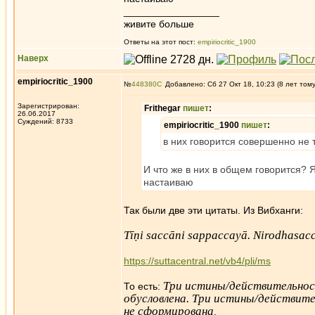
_________________
живите больше
Ответы на этот пост:
empiriocritic_1900
Наверх
empiriocritic_1900
№
448380
Добавлено: Сб 27 Окт 18, 10:23 (8 лет том
Зарегистрирован:
Frithegar
пишет
:
26.06.2017
Суждений: 8733
empiriocritic_1900
пишет
:
в них говорится совершенно не т
И что же в них в общем говорится? Я
настаиваю
Так были две эти цитаты. Из Вибханги:
Tīṇi saccāni sappaccayā. Nirodhasa
https://suttacentral.net/vb4/pli/ms
Три истины/действительнос
То есть:
обусловлена. Три истины/действит
не сформирована
.