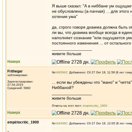
Я выше сказал: "А в ниббане ум ощущает
не обусловлены (а-паччая) ... для этог
хотение ума"
да, строго говоря дхамма должна быть о
ли вы, что дхамма вообще всегда в еди
наполняет сознание "или ощущается умом
постоянного изменения ... от остального 
_________________
живите больше
Наверх
Frithegar
№
448396
Добавлено: Сб 27 Окт 18, 11:58 (8 лет тому
заблокирован
Зарегистрирован:
... если вы убеждены что "мано" и "читта
27.04.2015
Ниббаной?
Суждений: 5882
_________________
живите больше
Ответы на этот пост:
empiriocritic_1900
Наверх
empiriocritic_1900
№
448398
Добавлено: Сб 27 Окт 18, 12:05 (8 лет том