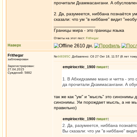
прочитали Дхаммасангани. А обусловл
2. Да, разумеется, ниббана познаётся ум
сказали: что ум "в ниббане" видит "нео
_________________
Границы мира - это границы языка
Ответы на этот пост:
Frithegar
Наверх
Frithegar
№
448395
Добавлено: Сб 27 Окт 18, 11:57 (8 лет тому
заблокирован
Зарегистрирован:
empiriocritic_1900
пишет
:
27.04.2015
Суждений: 5882
1. В Абхидхамме мано и читта - эт
да прочитали Дхаммасангани. А об
так же как "ум" и "мысль" это синонимы д
синонимы. Ум порождает мысль, а не мыс
правильно)
empiriocritic_1900
пишет
:
2. Да, разумеется, ниббана познаётс
Вы сказали: что ум "в ниббане" вид