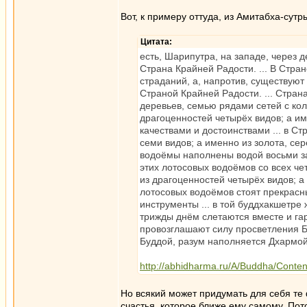
Вот, к примеру оттуда, из Амитабха-сутр
Цитата:
есть, Шарипутра, на западе, через
Страна Крайней Радости. ... В Стра
страданий, а, напротив, существуют
Страной Крайней Радости. ... Стра
деревьев, семью рядами сетей с кол
драгоценностей четырёх видов; а им
качествами и достоинствами ... в 
семи видов; а именно из золота, се
водоёмы наполнены водой восьми за
этих лотосовых водоёмов со всех ч
из драгоценностей четырёх видов; а 
лотосовых водоёмов стоят прекрасны
инструменты ... в той буддхакшетре
трижды днём слетаются вместе и га
провозглашают силу просветления Бо
Буддой, разум наполняется Дхармой,
http://abhidharma.ru/A/Buddha/Conten
Но всякий может придумать для себя те
счастья, которое ближе ему самому. Пото