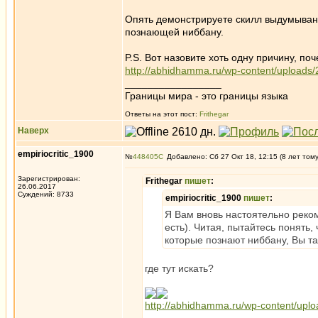
Опять демонстрируете скилл выдумывания
познающей ниббану.
P.S. Вот назовите хоть одну причину, п
http://abhidhamma.ru/wp-content/uploads
_________________
Границы мира - это границы языка
Ответы на этот пост:
Frithegar
Наверх
empiriocritic_1900
№
448405
Добавлено: Сб 27 Окт 18, 12:15 (8 лет том
Зарегистрирован:
Frithegar
пишет
:
26.06.2017
Суждений: 8733
empiriocritic_1900
пишет
:
Я Вам вновь настоятельно реко
есть). Читая, пытайтесь понять, 
которые познают ниббану, Вы т
где тут искать?
http://abhidhamma.ru/wp-content/upl