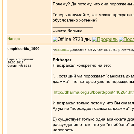
Почему? Да потому, что они порождены
Теперь подумайте, как можно прекратить
обусловлено хотение?
_________________
живите больше
Наверх
empiriocritic_1900
№
448384
Добавлено: Сб 27 Окт 18, 10:51 (8 лет том
Зарегистрирован:
Frithegar
26.06.2017
Я возражал конкретно на это:
Суждений: 8733
"... хотящий ум порождает "санкхата дх
дхамма" - те, которые уже не порождены
http://dharma.org.ru/board/post448264.h
И возражал только потому, что Вы сказал
А) ум не "порождает санкхата дхамма"; у
Б) существует только одна асанкхата дх
рассуждения о том, что ум "в ниббане" 
нелепость.