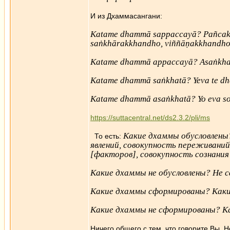
И из Дхаммасангани:
Katame dhammā sappaccayā? Pañcak
saṅkhārakkhandho, viññāṇakkhandh
Katame dhammā appaccayā? Asaṅkha
Katame dhammā saṅkhatā? Yeva te dh
Katame dhammā asaṅkhatā? Yo eva s
https://suttacentral.net/ds2.3.2/pli/ms
Какие дхаммы обусловлены
То есть:
явлений, совокупность переживани
[факторов], совокупность сознания
Какие дхаммы не обусловлены? Не с
Какие дхаммы сформированы? Каки
Какие дхаммы не сформированы? Ка
Ничего общего с тем, что говорите Вы.