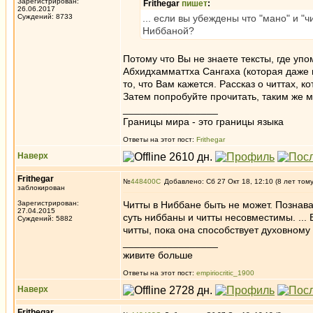
Зарегистрирован:
Frithegar
пишет
:
26.06.2017
Суждений: 8733
... если вы убеждены что "мано" и "
Ниббаной?
Потому что Вы не знаете тексты, где уп
Абхидхамматтха Сангаха (которая даже н
то, что Вам кажется. Рассказ о читтах,
Затем попробуйте прочитать, таким же м
_________________
Границы мира - это границы языка
Ответы на этот пост:
Frithegar
Наверх
Frithegar
№
448400
Добавлено: Сб 27 Окт 18, 12:10 (8 лет том
заблокирован
Зарегистрирован:
Читты в Ниббане быть не может. Познава
27.04.2015
суть ниббаны и читты несовместимы. ...
Суждений: 5882
читты, пока она способствует духовному 
_________________
живите больше
Ответы на этот пост:
empiriocritic_1900
Наверх
Frithegar