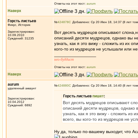
Ответы на этот пост:
aurum
Наверх
Горсть листьев
№
424878
Добавлено: Ср 20 Июн 18, 14:37 (8 лет том
Фикус, Историк
Зарегистрирован:
Вот десять мудрецов описывают слона,но
10.09.2010
описаний десяти мудрецов, однако вы не
Суждений: 31235
узнать, как я это вижу - сложить из их о
кого-то из мудрецов не услышали или не 
_________________
нео-буддист
Ответы на этот пост:
aurum
Наверх
aurum
№
424880
Добавлено: Ср 20 Июн 18, 14:40 (8 лет том
удаленный аккаунт
Горсть листьев
пишет
:
Зарегистрирован:
10.04.2012
Вот десять мудрецов описывают слон
Суждений: 6892
описаний десяти мудрецов, однако в
узнать, как я это вижу - сложить из
всего, вы кого-то из мудрецов не ус
Ну да, только по-вашему выходит, что А