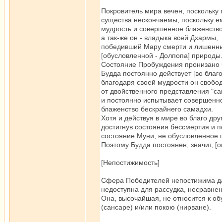
Покровитель мира вечен, поскольку
существа нескончаемы, поскольку е
мудрость и совершенное блаженство
а так-же он - владыка всей Дхармы,
победивший Мару смерти и лишенн
[обусловленной - Долпопа] природы
Состояние Пробуждения пронизано 
Будда постоянно действует [во благо 
благодаря своей мудрости он свобо
от двойственного представления "са
и постоянно испытывает совершенн
блаженство бескрайнего самадхи.
Хотя и действуя в мире во благо др
достигнув состояния бессмертия и 
состояние Муни, не обусловленное п
Поэтому Будда постоянен; значит, [
[Непостижимость]
Сфера Победителей непостижима да
недоступна для рассудка, несравнен
Она, высочайшая, не относится к о
(сансаре) и/или покою (нирване).