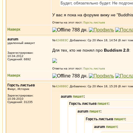
Будет, обязательно будет. Не подго
У вас я пока на форуме вижу не "Buddhi
Ответы на этот пост:
Горсть листьев
Наверх
aurum
№
424883
Добавлено: Ср 20 Июн 18, 14:54 (8 лет том
удаленный аккаунт
Для тех, кто не понял про
Buddism 2.0
:
Зарегистрирован:
10.04.2012
Суждений: 6892
Ответы на этот пост:
Горсть листьев
Наверх
Горсть листьев
№
424886
Добавлено: Ср 20 Июн 18, 15:26 (8 лет том
Фикус, Историк
Зарегистрирован:
aurum
пишет
:
10.09.2010
Суждений: 31235
Горсть листьев
пишет
:
aurum
пишет
:
Горсть листьев
пишет
:
aurum
пишет
: