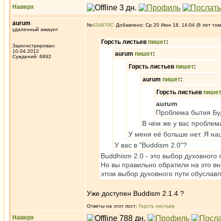
Наверх
aurum
№
424870
Добавлено: Ср 20 Июн 18, 14:04 (8 лет том
удаленный аккаунт
Горсть листьев
пишет
:
Зарегистрирован:
10.04.2012
aurum
пишет
:
Суждений: 6892
Горсть листьев
пишет
:
aurum
пишет
:
Горсть листьев
пише
aurum
Проблема бытия Буд
В чём же у вас пробле
У меня её больше нет. Я н
У вас в "Buddism 2.0"?
Buddhism 2.0 - это выбор духовного 
Но вы правильно обратили на это в
этом выбор духовного пути обуславл
Уже доступен Buddism 2.1.4 ?
Ответы на этот пост:
Горсть листьев
Наверх