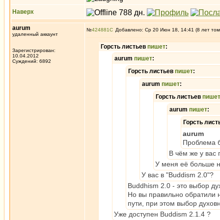
Наверх
aurum
№
424881
Добавлено: Ср 20 Июн 18, 14:41 (8 лет том
удаленный аккаунт
Горсть листьев
пишет
:
Зарегистрирован:
10.04.2012
aurum
пишет
:
Суждений: 6892
Горсть листьев
пишет
:
aurum
пишет
:
Горсть листьев
пише
aurum
пишет
:
Горсть лист
aurum
Проблема б
В чём же у вас
У меня её больше 
У вас в "Buddism 2.0"?
Buddhism 2.0 - это выбор ду
Но вы правильно обратили 
пути, при этом выбор духов
Уже доступен Buddism 2.1.4 ?