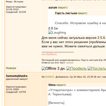
Фикус, Историк
Зарегистрирован:
aurum
пишет
:
10.09.2010
Суждений: 31235
Горсть листьев
пишет
:
Спасибо. Исправлю ошибку в нап
2.0.1a
Для меня сейчас актуальна версия 2.5.6.
Если у вас нет этого решения (проблемы 
вам не нужно. Можете смеяться дальше.
_________________
нео-буддист
Последний раз редактировалось: Горсть листьев (Ср 20
Ответы на этот пост:
aurum
Наверх
Samantabhadra
№
424892
Добавлено: Ср 20 Июн 18, 15:35 (8 лет том
удаленный аккаунт
Nima
пишет
:
Зарегистрирован:
10.01.2009
«Уттаратантра» с комментарием Арья
Суждений: 10755
А. Терентьева):
[Вечность]