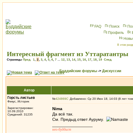
FAQ
Поиск
По
Профиль
Новы
В этом разд
Интересный фрагмент из Уттаратантры
Страницы
Пред.
1
,
2
,
3
,
4
,
5
,
6
,
7
...
12
,
13
,
14
,
15
,
16
,
17
,
18
,
19
След.
Буддийские форумы
->
Дискуссии
Автор
Горсть листьев
№
424869
Добавлено: Ср 20 Июн 18, 14:03 (8 лет том
Фикус, Историк
Зарегистрирован:
Nima
10.09.2010
Да всё так.
Суждений: 31235
См. Предыд.ответ Ауруму.
_________________
нео-буддист