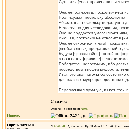
Суть этих [слов] прояснена в четыре
Она непостижима, поскольку неопис
Неописуема, поскольку абсолютна.
Абсолютна, поскольку недоступна д
Недоступна для исследования, поск
Она не поддается умозаключениям, 
Высшая, поскольку не относится [ни 
Она не относится [к ним], поскольку
[двойственных] представлений о до
Будучи [чрезвычайно] тонкой по [пе
а по шестой [причине] непостижимо 
Победитель непостижим, ибо достиг
посредством высшей мудрости, вели
Итак, это окончательное состояние
для великих мудрецов, достигших [де
Переписывал вручную, из вот этой к
Спасибо.
Ответы на этот пост:
Nima
Наверх
Горсть листьев
№
424894
Добавлено: Ср 20 Июн 18, 15:42 (8 лет том
Фикус, Историк