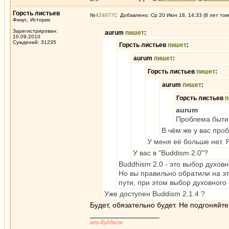
Горсть листьев
№
424877
Добавлено: Ср 20 Июн 18, 14:33 (8 лет том
Фикус, Историк
Зарегистрирован:
aurum
пишет
:
10.09.2010
Суждений: 31235
Горсть листьев
пишет
:
aurum
пишет
:
Горсть листьев
пишет
:
aurum
пишет
:
Горсть листьев
п
aurum
Проблема бытия
В чём же у вас про
У меня её больше нет.
У вас в "Buddism 2.0"?
Buddhism 2.0 - это выбор духовн
Но вы правильно обратили на э
пути, при этом выбор духовного
Уже доступен Buddism 2.1.4 ?
Будет, обязательно будет. Не подгоняй
_________________
нео-буддист