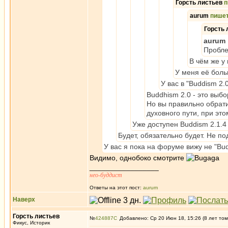
Горсть листьев
п
aurum
пише
Горсть
aurum
Пробле
В чём же у
У меня её боль
У вас в "Buddism 2.
Buddhism 2.0 - это выбо
Но вы правильно обрат
духовного пути, при эт
Уже доступен Buddism 2.1.4
Будет, обязательно будет. Не п
У вас я пока на форуме вижу не "Bu
Видимо, однобоко смотрите
_________________
нео-буддист
Ответы на этот пост:
aurum
Наверх
Горсть листьев
№
424887
Добавлено: Ср 20 Июн 18, 15:26 (8 лет том
Фикус, Историк