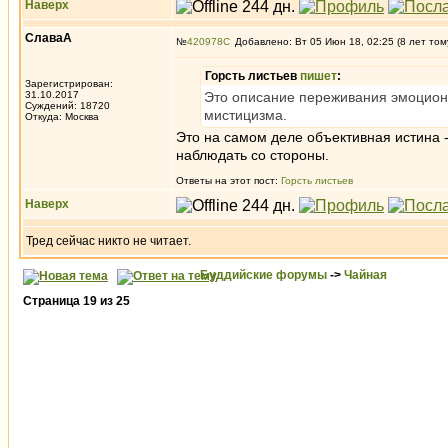
Наверх
СлаваА
№
420978
Добавлено: Вт 05 Июн 18, 02:25 (8 лет том
Горсть листьев
пишет
:
Зарегистрирован:
31.10.2017
Это описание переживания эмоциона
Суждений: 18720
мистицизма.
Откуда: Москва
Это на самом деле объективная истина 
наблюдать со стороны.
Ответы на этот пост:
Горсть листьев
Наверх
Тред сейчас никто не читает.
Буддийские форумы
->
Чайная
Страница
19
из
25