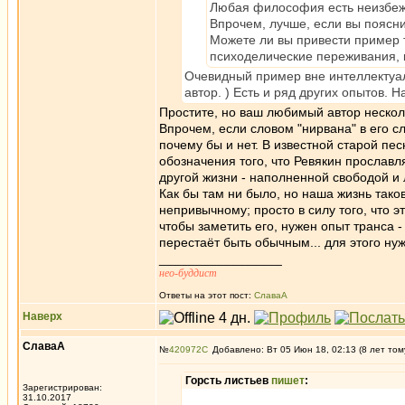
Любая философия есть неизбежн
Впрочем, лучше, если вы поясни
Можете ли вы привести пример 
психоделические переживания,
Очевидный пример вне интеллектуал
автор. ) Есть и ряд других опытов.
Простите, но ваш любимый автор несколь
Впрочем, если словом "нирвана" в его с
почему бы и нет. В известной старой пес
обозначения того, что Ревякин прославл
другой жизни - наполненной свободой и
Как бы там ни было, но наша жизнь тако
непривычному; просто в силу того, что 
чтобы заметить его, нужен опыт транса 
перестаёт быть обычным... для этого ну
_________________
нео-буддист
Ответы на этот пост:
СлаваА
Наверх
СлаваА
№
420972
Добавлено: Вт 05 Июн 18, 02:13 (8 лет том
Горсть листьев
пишет
:
Зарегистрирован:
31.10.2017