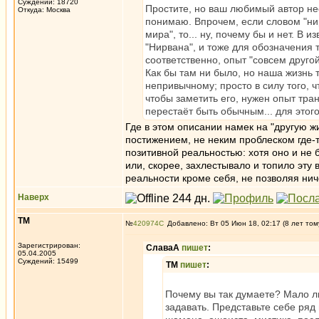
Суждений: 18720
Простите, но ваш любимый автор нес
Откуда: Москва
понимаю. Впрочем, если словом "ни
мира", то... ну, почему бы и нет. В
"Нирвана", и тоже для обозначения 
соответственно, опыт "совсем друго
Как бы там ни было, но наша жизнь 
непривычному; просто в силу того, 
чтобы заметить его, нужен опыт тра
перестаёт быть обычным... для этог
Где в этом описании намек на "другую 
постижением, не неким проблеском где-т
позитивной реальностью: хотя оно и не
или, скорее, захлестывало и топило эту
реальности кроме себя, не позволяя ни
Наверх
ТМ
№
420974
Добавлено: Вт 05 Июн 18, 02:17 (8 лет том
Зарегистрирован:
СлаваА
пишет
:
05.04.2005
Суждений: 15499
ТМ
пишет
:
Почему вы так думаете? Мало ли
задавать. Представьте себе ряд