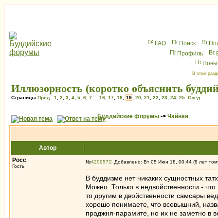
FAQ
Поиск
По
Профиль
Новы
В этом разд
Иллюзорность (коротко объяснить буддий
Страницы
Пред.
1
,
2
,
3
,
4
,
5
,
6
,
7
...
16
,
17
,
18
,
19
,
20
,
21
,
22
,
23
,
24
,
25
След.
Буддийские форумы
->
Чайная
Автор
Росс
№
420957
Добавлено: Вт 05 Июн 18, 00:44 (8 лет том
Гость
В буддизме нет никаких сущностных татх
Можно. Только в недвойственности - что 
то другим в двойственности самсары вед
хорошо понимаете, что всевышний, наз
праджня-парамите, но их не заметно в в