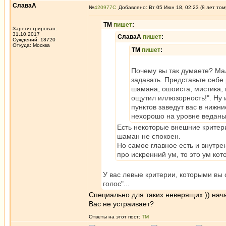
СлаваА
№
420977
Добавлено: Вт 05 Июн 18, 02:23 (8 лет том
ТМ
пишет
:
Зарегистрирован:
31.10.2017
СлаваА
пишет
:
Суждений: 18720
Откуда: Москва
ТМ
пишет
:
Почему вы так думаете? Мал
задавать. Представьте себе
шамана, ошоиста, мистика, 
ощутил иллюзорность!". Ну 
пунктов заведут вас в нижн
нехорошо на уровне веданы
Есть некоторые внешние критери
шаман не спокоен.
Но самое главное есть и внутре
про искренний ум, то это ум ко
У вас левые критерии, которыми вы 
голос"...
Специально для таких неверящих )) нача
Вас не устраивает?
Ответы на этот пост:
ТМ