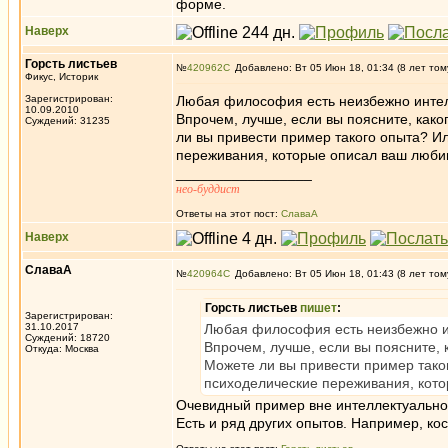
форме.
Наверх
Горсть листьев
№
420962
Добавлено: Вт 05 Июн 18, 01:34 (8 лет том
Фикус, Историк
Зарегистрирован:
Любая философия есть неизбежно интелл
10.09.2010
Впрочем, лучше, если вы поясните, как
Суждений: 31235
ли вы привести пример такого опыта? И
переживания, которые описал ваш люби
_________________
нео-буддист
Ответы на этот пост:
СлаваА
Наверх
СлаваА
№
420964
Добавлено: Вт 05 Июн 18, 01:43 (8 лет том
Горсть листьев
пишет
:
Зарегистрирован:
31.10.2017
Любая философия есть неизбежно ин
Суждений: 18720
Впрочем, лучше, если вы поясните, 
Откуда: Москва
Можете ли вы привести пример тако
психоделические переживания, кот
Очевидный пример вне интеллектуальног
Есть и ряд других опытов. Например, к