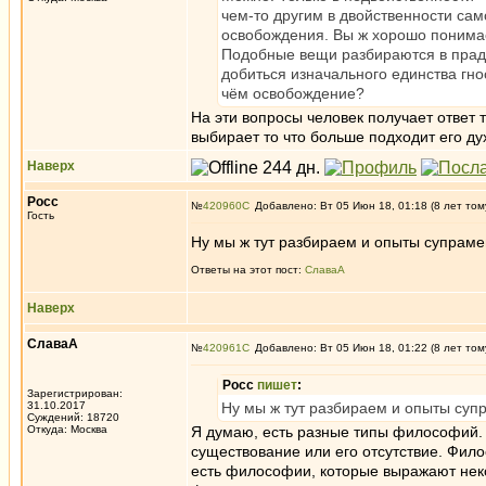
чем-то другим в двойственности сам
освобождения. Вы ж хорошо понимае
Подобные вещи разбираются в прадж
добиться изначального единства гно
чём освобождение?
На эти вопросы человек получает ответ 
выбирает то что больше подходит его д
Наверх
Росс
№
420960
Добавлено: Вт 05 Июн 18, 01:18 (8 лет том
Гость
Ну мы ж тут разбираем и опыты супрамен
Ответы на этот пост:
СлаваА
Наверх
СлаваА
№
420961
Добавлено: Вт 05 Июн 18, 01:22 (8 лет том
Росс
пишет
:
Зарегистрирован:
31.10.2017
Ну мы ж тут разбираем и опыты супр
Суждений: 18720
Откуда: Москва
Я думаю, есть разные типы философий. Е
существование или его отсутствие. Фило
есть философии, которые выражают неко