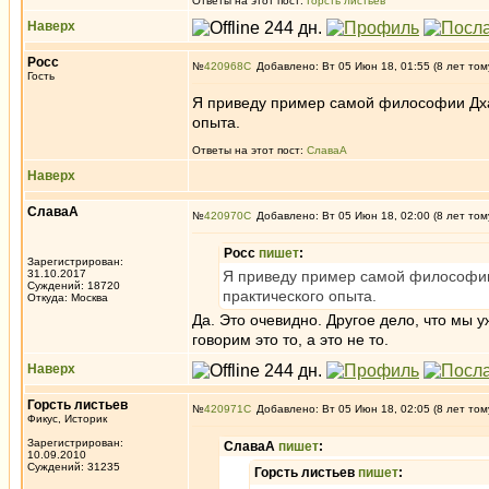
Ответы на этот пост:
Горсть листьев
Наверх
Росс
№
420968
Добавлено: Вт 05 Июн 18, 01:55 (8 лет том
Гость
Я приведу пример самой философии Дхар
опыта.
Ответы на этот пост:
СлаваА
Наверх
СлаваА
№
420970
Добавлено: Вт 05 Июн 18, 02:00 (8 лет том
Росс
пишет
:
Зарегистрирован:
31.10.2017
Я приведу пример самой философии 
Суждений: 18720
практического опыта.
Откуда: Москва
Да. Это очевидно. Другое дело, что мы 
говорим это то, а это не то.
Наверх
Горсть листьев
№
420971
Добавлено: Вт 05 Июн 18, 02:05 (8 лет том
Фикус, Историк
Зарегистрирован:
СлаваА
пишет
:
10.09.2010
Суждений: 31235
Горсть листьев
пишет
: