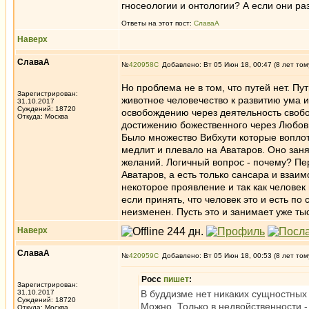
гносеологии и онтологии? А если они р
Ответы на этот пост:
СлаваА
Наверх
СлаваА
№
420958
Добавлено: Вт 05 Июн 18, 00:47 (8 лет том
Но проблема не в том, что путей нет. П
Зарегистрирован:
животное человечество к развитию ума 
31.10.2017
Суждений: 18720
освобождению через деятельность свобод
Откуда: Москва
достижению божественного через Любовь 
Было множество Вибхути которые воплоти
медлит и плевало на Аватаров. Оно зан
желаний. Логичный вопрос - почему? Пе
Аватаров, а есть только сансара и взаим
некоторое проявление и так как человек 
если принять, что человек это и есть п
неизменен. Пусть это и занимает уже тыс
Наверх
СлаваА
№
420959
Добавлено: Вт 05 Июн 18, 00:53 (8 лет том
Росс
пишет
:
Зарегистрирован:
31.10.2017
В буддизме нет никаких сущностных 
Суждений: 18720
Можно. Только в недвойственности - 
Откуда: Москва