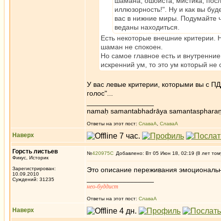
шамана, ошоиста, мистика, пос
иллюзорность!". Ну и как вы бу
вас в нижние миры. Подумайте 
веданы находиться.
Есть некоторые внешние критерии. Н
шаман не спокоен.
Но самое главное есть и внутренние
искренний ум, то это ум который не
У вас левые критерии, которыми вы с ПД
голос"...
_________________
namaḥ samantabhadrāya samantaspharaṇ
Ответы на этот пост:
СлаваА
,
СлаваА
Наверх
Горсть листьев
№
420975
Добавлено: Вт 05 Июн 18, 02:19 (8 лет том
Фикус, Историк
Зарегистрирован:
Это описание переживания эмоционально
10.09.2010
_________________
Суждений: 31235
нео-буддист
Ответы на этот пост:
СлаваА
Наверх