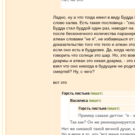
.
Ладно, ну а что тогда имел в виду Будда
слово халва. Есть такая пословица - "ско
Будда стал буддой один раз, наводит на
после бесконечного количества паранирв
атман словами "не я", не избавишься о
доказательство того что тело и атман это
если оно есть в буддизме. Да, когда чело
говорить что солнце это шар. Но, это вов
дхармы и атман это некая дхарма, - это в
взял что оно никогда в будущем не роди
смертей? Ну, с чего?
вот это
Горсть листьев
пишет
:
Василиса
пишет
:
Горсть листьев
пишет
:
Пример саккая-диттхи: "я - 
Так как? Он же реинкарнируетс
Нет же никакой такой вечной души, 
Но в вере в то, что "вот меня размо