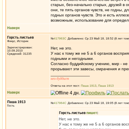
старых, без-начально старых, друзей в 
они, те пять органов чувств, не годны, д
годных органов чувств. Это и есть иллюз
возможным, использование для определё
Наверх
Горсть листьев
№
417963
Добавлено: Ср 23 Май 18, 18:52 (8 лет том
Фикус, Историк
Зарегистрирован:
Нет, не это.
10.09.2010
У нас к тому же не 5 а 6 органов воспри
Суждений: 31235
годными и негодными.
Согласно буддийскому учению, мир - не
прорывают эти завесы, омрачения и преп
_________________
нео-буддист
Ответы на этот пост:
Паша 1913
,
Паша 1913
Наверх
Паша 1913
№
417964
Добавлено: Ср 23 Май 18, 19:05 (8 лет том
Гость
Горсть листьев
пишет
:
Нет, не это.
У нас к тому же не 5 а 6 органов во