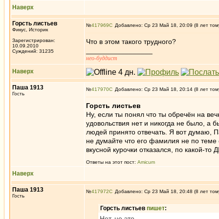
Наверх
Горсть листьев
№
417969
Добавлено: Ср 23 Май 18, 20:09 (8 лет том
Фикус, Историк
Зарегистрирован:
Что в этом такого трудного?
10.09.2010
_________________
Суждений: 31235
нео-буддист
Наверх
Паша 1913
№
417970
Добавлено: Ср 23 Май 18, 20:14 (8 лет том
Гость
Горсть листьев
Ну, если ты понял что ты обречён на ве
удовольствия нет и никогда не было, а 
людей принято отвечать. Я вот думаю, П
не думайте что его фамилия не по теме
вкусной курочки отказался, по какой-то
Ответы на этот пост:
Amicum
Наверх
Паша 1913
№
417972
Добавлено: Ср 23 Май 18, 20:48 (8 лет том
Гость
Горсть листьев
пишет
:
Нет, не это.