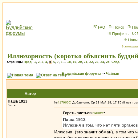
FAQ
Поиск
По
Профиль
Новы
В этом разд
Иллюзорность (коротко объяснить буддий
Страницы
Пред.
1
,
2
,
3
,
4
,
5
,
6
,
7
,
8
...
18
,
19
,
20
,
21
,
22
,
23
,
24
,
25
След.
Буддийские форумы
->
Чайная
Автор
Паша 1913
№
417960
Добавлено: Ср 23 Май 18, 17:35 (8 лет том
Гость
Горсть листьев
пишет
:
Паша 1913
Иллюзия в том, что нет пяти органов 
Иллюзия, (это значит обман), в том что ч
иметь бесконечное количество встреч в 