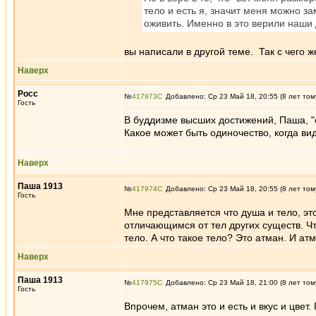
тело и есть я, значит меня можно з
оживить. Именно в это верили наши
вы написали в другой теме. Так с чего же
Наверх
Росс
№
417973
Добавлено: Ср 23 Май 18, 20:55 (8 лет том
Гость
В буддизме высших достижений, Паша, "од
Какое может быть одиночество, когда в
Наверх
Паша 1913
№
417974
Добавлено: Ср 23 Май 18, 20:55 (8 лет том
Гость
Мне представляется что душа и тело, это
отличающимся от тел других существ. Что
тело. А что такое тело? Это атман. И атм
Наверх
Паша 1913
№
417975
Добавлено: Ср 23 Май 18, 21:00 (8 лет том
Гость
Впрочем, атман это и есть и вкус и цвет.