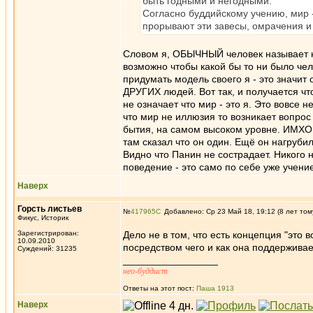
быть годными и негодными.
Согласно буддийскому учению, мир 
прорывают эти завесы, омрачения и 
Словом я, ОБЫЧНЫЙ человек называет н
возможно чтобы какой бы то ни было чел
придумать модель своего я - это значит
ДРУГИХ людей. Вот так, и получается что
не означает что мир - это я. Это вовсе н
что мир не иллюзия то возникает вопрос
бытия, на самом высоком уровне. ИМХО о
там сказал что он один. Ещё он нагруби
Видно что Панин не сострадает. Никого 
поведение - это само по себе уже учени
Наверх
Горсть листьев
№
417965
Добавлено: Ср 23 Май 18, 19:12 (8 лет том
Фикус, Историк
Зарегистрирован:
Дело не в том, что есть концепция "это во
10.09.2010
посредством чего и как она поддержива
Суждений: 31235
_________________
нео-буддист
Ответы на этот пост:
Паша 1913
Наверх