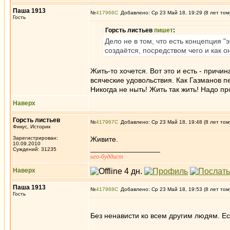
Паша 1913
№
417966
Добавлено: Ср 23 Май 18, 19:29 (8 лет том
Гость
Горсть листьев
пишет
:
Дело не в том, что есть концепция "эт
создаётся, посредством чего и как 
Жить-то хочется. Вот это и есть - причи
всяческие удовольствия. Как Газманов пе
Никогда не ныть! Жить так жить! Надо пр
Наверх
Горсть листьев
№
417967
Добавлено: Ср 23 Май 18, 19:48 (8 лет том
Фикус, Историк
Зарегистрирован:
Живите.
10.09.2010
_________________
Суждений: 31235
нео-буддист
Наверх
Паша 1913
№
417968
Добавлено: Ср 23 Май 18, 19:53 (8 лет том
Гость
Без ненависти ко всем другим людям. Е