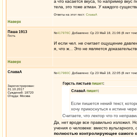
а что касается вкуса, то например вкус п
тела, это тоже атман. У каждого существ
Ответы на этот пост:
СлаваА
Наверх
Паша 1913
№
417976
Добавлено: Ср 23 Май 18, 21:06 (8 лет том
Гость
И если чел. не считает ощущение давле
я, что ж... Это не является доказательст
Наверх
СлаваА
№
417980
Добавлено: Ср 23 Май 18, 22:05 (8 лет том
Горсть листьев
пишет
:
Зарегистрирован:
31.10.2017
СлаваА
пишет
:
Суждений: 18720
Откуда: Москва
Если пишется некий текст, котор
хочу прикоснуться к истине чер
Считаете, что лектор что-то неправ
Да, нет вроде все правильно изложил. 
учения о человеке: вместо вульгарного,
полностью контролирующее самого с