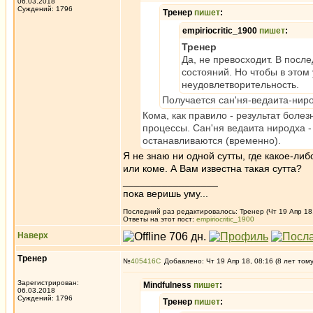
06.03.2018
Суждений: 1796
Тренер
пишет
:
empiriocritic_1900
пишет
:
Тренер
Да, не превосходит. В посл
состояний. Но чтобы в этом 
неудовлетворительность.
Получается сан'ня-ведаита-нир
Кома, как правило - результат боле
процессы. Сан'ня ведаита ниродха -
останавливаются (временно).
Я не знаю ни одной сутты, где какое-л
или коме. А Вам известна такая сутта?
_________________
пока веришь уму...
Последний раз редактировалось: Тренер (Чт 19 Апр 18, 
Ответы на этот пост:
empiriocritic_1900
Наверх
Тренер
№
405416
Добавлено: Чт 19 Апр 18, 08:16 (8 лет том
Зарегистрирован:
Mindfulness
пишет
:
06.03.2018
Суждений: 1796
Тренер
пишет
: