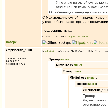
Я не знаю ни одной сутты, где 
отключке или коме. А Вам извест
О сан'ня-ведаита-ниродха читайте 
С Махаведалла суттой я знаком. Какое 
у нас не было расхождений в понимании
_________________
пока веришь уму...
Ответы на этот пост:
empiriocritic_1900
Наверх
empiriocritic_1900
№
405424
Добавлено: Чт 19 Апр 18, 08:55 (8 лет том
Зарегистрирован:
Тренер
пишет
:
26.06.2017
Суждений: 8733
Mindfulness
пишет
:
Тренер
пишет
:
Mindfulness
пишет
:
Тренер
пишет
:
empiriocritic_19
Тренер
Да, не превосх
отсутствие сост