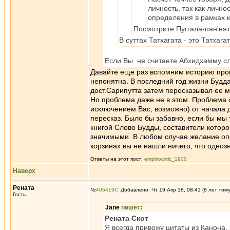
личность, так как лично
определения в рамках к
Посмотрите Пуггала-пан'нят
В суттах Татхагата - это Татхаг
Если Вы не считаете Абхидхамму сл
Давайте еще раз вспомним историю пр
непонятна. В последний год жизни Будда
дост.Сарипутта затем пересказывал ее 
Но проблема даже не в этом. Проблема с
исключением Вас, возможно) от начала 
пересказ. Было бы забавно, если бы мы
книгой Слово Будды, составители которо
значимыми. В любом случае желание опер
корзинах вы не нашли ничего, что одноз
Ответы на этот пост:
empiriocritic_1900
Наверх
Рената
№
405419
Добавлено: Чт 19 Апр 18, 08:41 (8 лет том
Гость
Jane
пишет
:
Рената Скот
Я всегда привожу цитаты из Канона, 