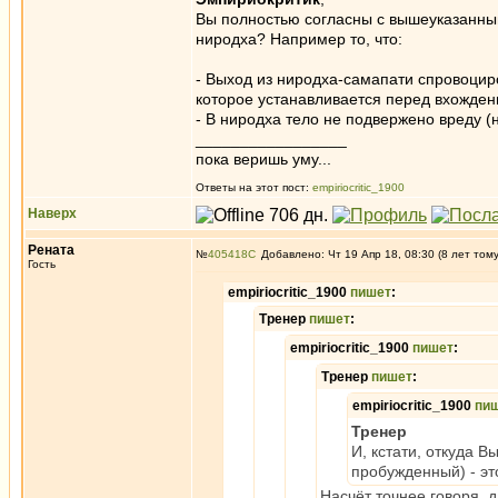
Вы полностью согласны с вышеуказанны
ниродха? Например то, что:
- Выход из ниродха-самапати спровоцир
которое устанавливается перед вхожден
- В ниродха тело не подвержено вреду (
_________________
пока веришь уму...
Ответы на этот пост:
empiriocritic_1900
Наверх
Рената
№
405418
Добавлено: Чт 19 Апр 18, 08:30 (8 лет том
Гость
empiriocritic_1900
пишет
:
Тренер
пишет
:
empiriocritic_1900
пишет
:
Тренер
пишет
:
empiriocritic_1900
пи
Тренер
И, кстати, откуда 
пробужденный) - эт
Насчёт точнее говоря, д