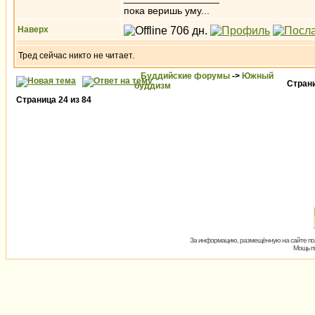
пока веришь уму...
Наверх
Тред сейчас никто не читает.
Буддийские форумы
->
Южный
Стран
буддизм
Страница
24
из
84
За информацию, размещённую на сайте пол
Мощь пх