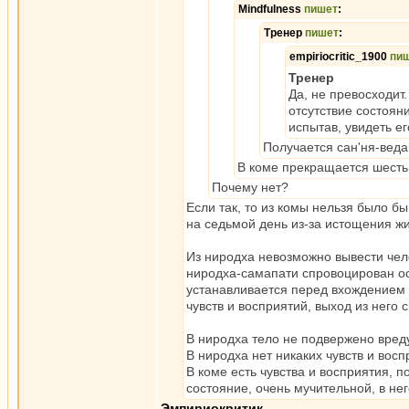
Mindfulness
пишет
:
Тренер
пишет
:
empiriocritic_1900
пи
Тренер
Да, не превосходит
отсутствие состояни
испытав, увидеть е
Получается сан'ня-вед
В коме прекращается шесть
Почему нет?
Если так, то из комы нельзя было б
на седьмой день из-за истощения ж
Из ниродха невозможно вывести чел
ниродха-самапати спровоцирован ос
устанавливается перед вхождением в 
чувств и восприятий, выход из него 
В ниродха тело не подвержено вреду
В ниродха нет никаких чувств и восп
В коме есть чувства и восприятия, п
состояние, очень мучительной, в не
Эмпириокритик
,