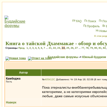
FAQ
Поиск
По
Профиль
Новы
В этом разд
Книга о тайской Дхаммакае - обзор и обс
Страницы
Пред.
1
,
2
,
3
,
4
,
5
,
6
,
7
...
21
,
22
,
23
,
24
,
25
,
26
,
27
...
77
,
78
,
79
,
80
,
81
,
82
Буддийские форумы
->
Южный буддизм
Автор
Камбоджа
№
405412
Добавлено: Чт 19 Апр 18, 02:06 (8 лет том
Гость
Пока этерналисты-вниббанепребывальщик
категориями, а не категориями европей
любые, даже самые искусные объяснени
Наверх