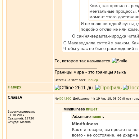
Кома, как правило - ре
ментальные процессы. С
момент этого достижен
Я не знаю ни одной сутты, 
подобно отключке или коме.
О сан'ня-ведаита-ниродха читай
С Махаведалла суттой я знаком. Ка
Чтобы у нас не было расхождений в
То, которое так называется
_________________
Границы мира - это границы языка
Ответы на этот пост:
Тренер
Наверх
СлаваА
№
405426
Добавлено: Чт 19 Апр 18, 08:56 (8 лет том
Mindfulness
пишет
:
Зарегистрирован:
31.10.2017
Adzamaro
пишет
:
Суждений: 18720
Откуда: Москва
Mindfulness
Как я и говорю, вы просто не п
всего - не состояние, не дхарма