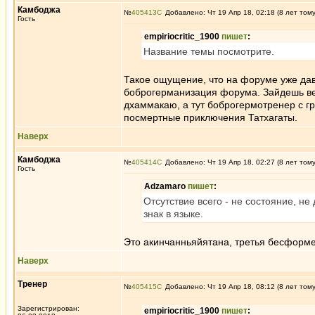
Камбоджа
№
405413
Добавлено: Чт 19 Апр 18, 02:18 (8 лет том
Гость
empiriocritic_1900
пишет
:
Название темы посмотрите.
Такое ощущение, что на форуме уже дав
боброгерманизация форума. Зайдешь веч
дхаммакаю, а тут боброгермотренер с г
посмертные приключения Татхагаты.
Наверх
Камбоджа
№
405414
Добавлено: Чт 19 Апр 18, 02:27 (8 лет том
Гость
Adzamaro
пишет
:
Отсутствие всего - не состояние, не
знак в языке.
Это акинчанньяйятана, третья бесформ
Наверх
Тренер
№
405415
Добавлено: Чт 19 Апр 18, 08:12 (8 лет том
Зарегистрирован:
empiriocritic_1900
пишет
: