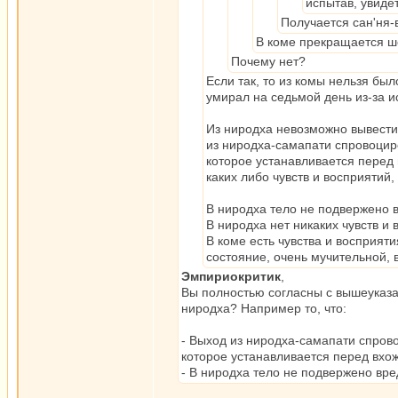
испытав, увиде
Получается сан'ня-
В коме прекращается ш
Почему нет?
Если так, то из комы нельзя бы
умирал на седьмой день из-за 
Из ниродха невозможно вывести
из ниродха-самапати спровоцир
которое устанавливается перед в
каких либо чувств и восприятий,
В ниродха тело не подвержено в
В ниродха нет никаких чувств и
В коме есть чувства и восприяти
состояние, очень мучительной, 
Эмпириокритик
,
Вы полностью согласны с вышеуказа
ниродха? Например то, что:
- Выход из ниродха-самапати спров
которое устанавливается перед вхо
- В ниродха тело не подвержено вре