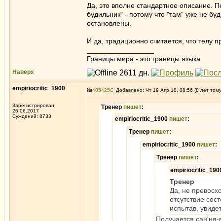
Да, это вполне стандартное описание. П
будильник" - потому что "там" уже не б
остановлены.
И да, традиционно считается, что телу п
_________________
Границы мира - это границы языка
Наверх
empiriocritic_1900
№
405425
Добавлено: Чт 19 Апр 18, 08:56 (8 лет том
Зарегистрирован:
Тренер
пишет
:
26.06.2017
Суждений: 8733
empiriocritic_1900
пишет
:
Тренер
пишет
:
empiriocritic_1900
пишет
:
Тренер
пишет
:
empiriocritic_19
Тренер
Да, не превосх
отсутствие сост
испытав, увиде
Получается сан'ня-