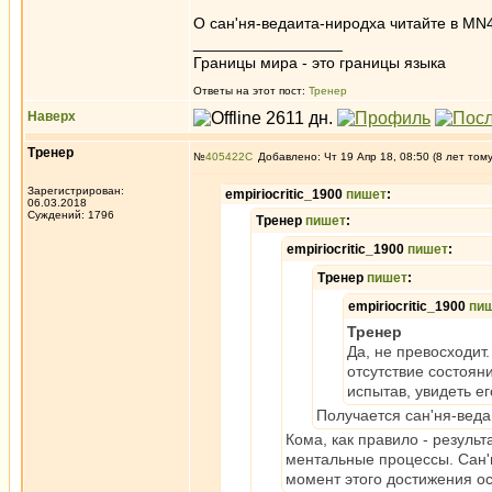
О сан'ня-ведаита-ниродха читайте в MN
_________________
Границы мира - это границы языка
Ответы на этот пост:
Тренер
Наверх
Тренер
№
405422
Добавлено: Чт 19 Апр 18, 08:50 (8 лет том
Зарегистрирован:
empiriocritic_1900
пишет
:
06.03.2018
Суждений: 1796
Тренер
пишет
:
empiriocritic_1900
пишет
:
Тренер
пишет
:
empiriocritic_1900
пи
Тренер
Да, не превосходит
отсутствие состояни
испытав, увидеть е
Получается сан'ня-вед
Кома, как правило - резуль
ментальные процессы. Сан'н
момент этого достижения о