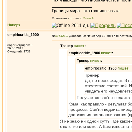
Так и выходит, что Ниббана есть, и пости
_________________
Границы мира - это границы языка
Ответы на этот пост:
СлаваА
Наверх
empiriocritic_1900
№
405421
Добавлено: Чт 19 Апр 18, 08:47 (8 лет том
Зарегистрирован:
Тренер
пишет
:
26.06.2017
Суждений: 8733
empiriocritic_1900
пишет
:
Тренер
пишет
:
empiriocritic_1900
пишет
:
Тренер
Да, не превосходит. В 
отсутствие состояний. Н
увидеть его неудовлетв
Получается сан'ня-ведаита
Кома, как правило - результат 
процессы. Сан'ня ведаита нирод
достижения останавливаются (в
Я не знаю ни одной сутты, где как
отключке или коме. А Вам известна т