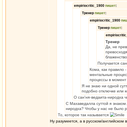
empiriocritic_1900
пишет
:
Тренер
пишет
:
empiriocritic_1900
пи
Тренер
пишет
:
empiriocriti
Тренер
Да, не пре
превосходя
блаженство
Получается сан
Кома, как правило 
ментальные процесс
процессы в момент 
Я не знаю ни одной сут
подобно отключке или к
О сан'ня-ведаита-ниродха ч
С Махаведалла суттой я знаком.
ниродха? Чтобы у нас не было 
То, которое так называется
Ну разумеется, а в русском/английском
_________________