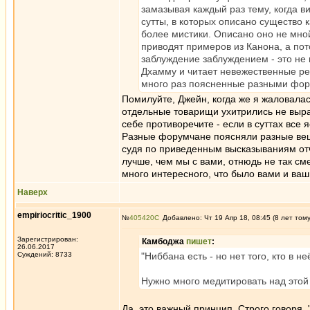
замазывая каждый раз тему, когда в
сутты, в которых описано существо 
более мистики. Описано оно не мной
приводят примеров из Канона, а по
заблуждение заблуждением - это не 
Дхамму и читает невежественные реч
много раз поясненные разными фо
Помилуйте, Джейн, когда же я жаловалась
отдельные товарищи ухитрились не выра
себе противоречите - если в суттах все 
Разные форумчане поясняли разные вещи
судя по приведенным высказываниям отче
лучше, чем мы с вами, отнюдь не так см
много интересного, что было вами и ваш
Наверх
empiriocritic_1900
№
405420
Добавлено: Чт 19 Апр 18, 08:45 (8 лет том
Зарегистрирован:
Камбоджа
пишет
:
26.06.2017
Суждений: 8733
"Ниббана есть - но нет того, кто в не
Нужно много медитировать над этой
Да, это важный принцип. Строго говоря,