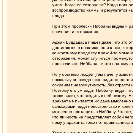
умом. Когда её созерцают? Когда полнос
воспроизводство каммы и результатов ка
плода.
При этом проблески Ниббаны видны и ра
влечения и отторжения.
Аджан Буддадаса пишет даже, что это от
достигаются в практике, но и к тем, ко
конкретному предмету в какой-то момент
отторжения, может случиться промежуток,
просвечивает Ниббана - и что поэтому 
Но у обычных людей (тем паче, у животн
поскольку он всегда ясно видит непостоя
сохраняет невозмутимость, без страсти и
Поэтому его ум видит Ниббану, видит, чт
также видит, что входить в неё некому.
арахант не пытается их даже мысленно 
санкхарами, видя непостоянство и конеч
мысленно протащить в Ниббану. Что же, 
что личность не представляет собой чег
нему у араханта тоже нет привязанности