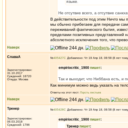
языке.
Не отсутвие всего, а отсутвие санкх
В действительности под этим Ничто мы п
мы обычно прибегаем для передачи сам
переживаний фактического бытия, извест
пределами позитивных представлений н
абсолютного исключения того, что прев
Наверх
СлаваА
№
405427
Добавлено: Чт 19 Апр 18, 08:58 (8 лет том
empiriocritic_1900
пишет
:
Зарегистрирован:
31.10.2017
Суждений: 18720
Так и выходит, что Ниббана есть, и п
Откуда: Москва
Как минимум можно ведь указать на тело
Ответы на этот пост:
Горсть листьев
Наверх
Тренер
№
405428
Добавлено: Чт 19 Апр 18, 08:58 (8 лет том
Зарегистрирован:
empiriocritic_1900
пишет
:
06.03.2018
Суждений: 1796
Тренер
пишет
: