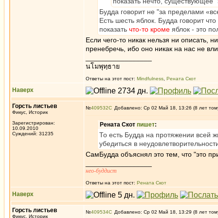
показать нечто, существующее "
Будда говорит не "за пределами «все
Есть шесть яблок. Будда говорит чт
показать
что-то кроме
яблок - это п
Если чего-то никак нельзя ни описать, н
пренебречь, ибо оно никак на нас не вли
_________________
นโมพุทฺธาย
Ответы на этот пост:
Mindfulness
,
Рената Скот
Наверх
Горсть листьев
№
409532
Добавлено: Ср 02 Май 18, 13:26 (8 лет том
Фикус, Историк
Зарегистрирован:
Рената Скот
пишет
:
10.09.2010
Суждений: 31235
То есть Будда на протяжении всей ж
убедиться в неудовлетворительност
СамБудда объяснял это тем, что "это пр
_________________
нео-буддист
Ответы на этот пост:
Рената Скот
Наверх
Горсть листьев
№
409534
Добавлено: Ср 02 Май 18, 13:29 (8 лет том
Фикус, Историк