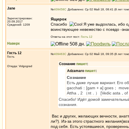
Jane
№
409458
Добавлено: Ср 02 Май 18, 08:41 (8 лет том
Зарегистрирован:
Ящерок
20.09.2017
Спасибо
Я уже выдохлась, ибо одн
Суждений: 1209
воинствующее невежество с псевдо -зна
Ответы на этот пост:
Гость 12
Наверх
Гость 12
№
409463
Добавлено: Ср 02 Май 18, 09:35 (8 лет том
Гость
Сознание
пишет
:
Откуда: Volgograd
Adzamaro
пишет
:
Сознание
Есть даже лучше вариант. Его 
gacchati：[gam + a] goes； move
Attha，2 （nt．） [Vedic asta，of un
Спасибо! Идёт домой замечательный
сознания.
Вас и других, желающих вечности, анат
ли?). Из-за этого страстного желания(в
под себя. Есть устоявшиеся, проверен