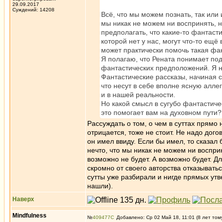
29.09.2017
Суждений: 14208
Всё, что мы можем познать, так или
мы никак не можем ни воспринять, н
предполагать, что какие-то фантас
которой нет у нас, могут что-то ещё
может практически помочь такая фа
Я полагаю, что Рената понимает по
фантастических предположений. Я н
Фантастические рассказы, начиная 
что несут в себе вполне ясную аллег
и в нашей реальности.
Но какой смысл в сугубо фантастичес
это помогает вам на духовном пути?
Рассуждать о том, о чем в суттах прямо 
отрицается, тоже не стоит. Не надо дого
он имел ввиду. Если бы имел, то сказал
нечто, что мы никак не можем ни восприн
возможно не будет. А возможно будет. Д
скромно от своего авторства отказываться
сутты уже разбирали и нигде прямых утве
нашли).
Наверх
Mindfulness
№
409477
Добавлено: Ср 02 Май 18, 11:01 (8 лет том