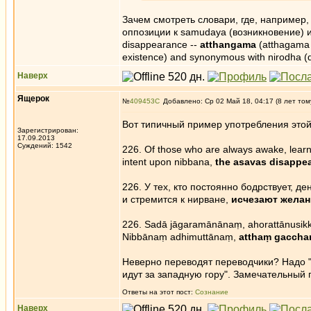
Зачем смотреть словари, где, например, 
оппозиции к samudaya (возникновение) и
disappearance --
atthangama
(atthagama 
existence) and synonymous with nirodha (
Наверх
Ящерок
№
409453
Добавлено: Ср 02 Май 18, 04:17 (8 лет том
Вот типичный пример употребления этой
Зарегистрирован:
17.09.2013
Суждений: 1542
226. Of those who are always awake, learn
intent upon nibbana,
the asavas disappea
226. У тех, кто постоянно бодрствует, д
и стремится к нирване,
исчезают желан
226. Sadā jāgaramānānaṃ, ahorattānusik
Nibbānaṃ adhimuttānaṃ,
atthaṃ gacchan
Неверно переводят переводчики? Надо 
идут за западную гору". Замечательный 
Ответы на этот пост:
Сознание
Наверх