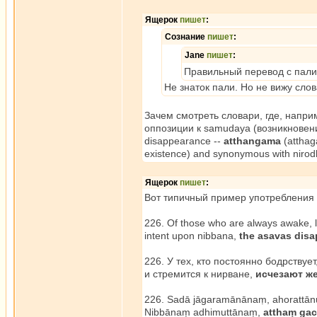
Ящерок
пишет
:
Сознание
пишет
:
Jane
пишет
:
Правильный перевод с пали -
Не знаток пали. Но не вижу сло
Зачем смотреть словари, где, наприм
оппозиции к samudaya (возникновени
disappearance --
atthangama
(atthag
existence) and synonymous with nirod
Ящерок
пишет
:
Вот типичный пример употребления 
226. Of those who are always awake, l
intent upon nibbana,
the asavas disa
226. У тех, кто постоянно бодрствуе
и стремится к нирване,
исчезают ж
226. Sadā jāgaramānānaṃ, ahorattān
Nibbānaṃ adhimuttānaṃ,
atthaṃ gac