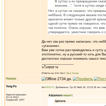
В суттах о их прекращении сказа
мнению...", "хотя в суттах нигде
Нет, в суттах не сказано, что прекр
ниббана. В следующем вашем посте 
араханта может только другой араха
одной сутте прямо не говорится, что
так понятно. Очень хорошо, что вам 
утверждается, уместнее говорить о 
Да нет, как раз прямо написано, что ниб
«угасание».
Вам уже сотни раз приводились и сутту 
этотпонятно, ну а русский-то хоть для 
достаточно хорошо понимать смысл текст
_________________
นโมพุทฺธาย
Ответы на этот пост:
Дед Чунда
Наверх
Tong Po
№
409527
Добавлено: Ср 02 Май 18, 13:23 (8 лет том
Зарегистрирован:
Adzamaro
пишет
:
15.12.2012
Суждений: 1657
Цитата: