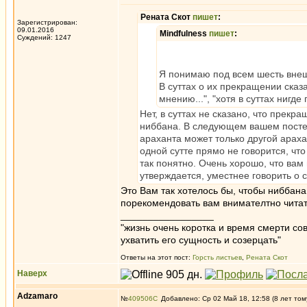
Рената Скот
пишет
:
Зарегистрирован:
09.01.2016
Mindfulness
пишет
:
Суждений: 1247
Я понимаю под всем шесть внеш
В суттах о их прекращении сказа
мнению...", "хотя в суттах нигде
Нет, в суттах не сказано, что прекр
ниббана. В следующем вашем посте 
араханта может только другой араха
одной сутте прямо не говорится, что
так понятно. Очень хорошо, что вам 
утверждается, уместнее говорить о 
Это Вам так хотелось бы, чтобы ниббана
порекомендовать вам внимателтно читат
_________________
"жизнь очень коротка и время смерти с
ухватить его сущность и созерцать"
Ответы на этот пост:
Горсть листьев
,
Рената Скот
Наверх
Adzamaro
№
409506
Добавлено: Ср 02 Май 18, 12:58 (8 лет том