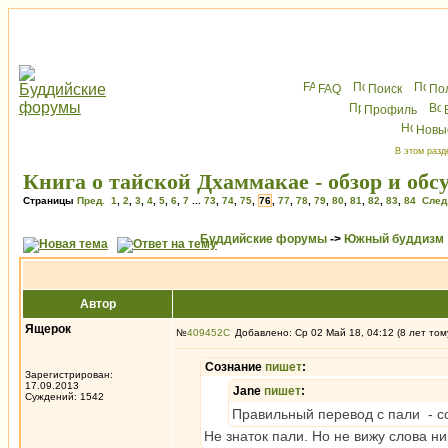
FAQ
Поиск
По
Профиль
Новы
В этом разд
Книга о тайской Дхаммакае - обзор и обс
Страницы
Пред.
1
,
2
,
3
,
4
,
5
,
6
,
7
...
73
,
74
,
75
,
76
,
77
,
78
,
79
,
80
,
81
,
82
,
83
,
84
След
Буддийские форумы
->
Южный буддизм
Автор
Ящерок
№
409452
Добавлено: Ср 02 Май 18, 04:12 (8 лет том
Сознание
пишет
:
Зарегистрирован:
17.09.2013
Jane
пишет
:
Суждений: 1542
Правильный перевод с пали - con
Не знаток пали. Но не вижу слова н