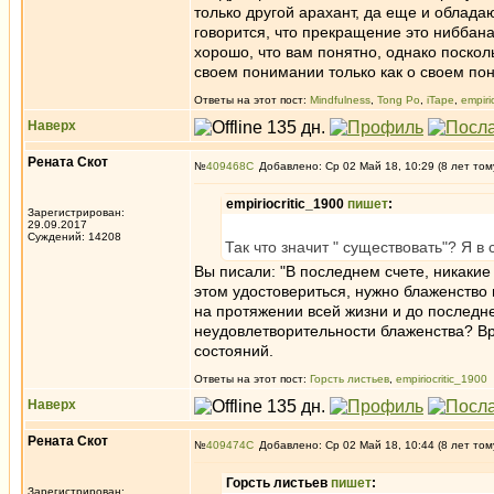
только другой арахант, да еще и облада
говорится, что прекращение это ниббана 
хорошо, что вам понятно, однако посколь
своем понимании только как о своем по
Ответы на этот пост:
Mindfulness
,
Tong Po
,
iTape
,
empiri
Наверх
Рената Скот
№
409468
Добавлено: Ср 02 Май 18, 10:29 (8 лет том
empiriocritic_1900
пишет
:
Зарегистрирован:
29.09.2017
Суждений: 14208
Так что значит " существовать"? Я 
Вы писали: "В последнем счете, никакие
этом удостовериться, нужно блаженство и
на протяжении всей жизни и до последне
неудовлетворительности блаженства? В
состояний.
Ответы на этот пост:
Горсть листьев
,
empiriocritic_1900
Наверх
Рената Скот
№
409474
Добавлено: Ср 02 Май 18, 10:44 (8 лет том
Горсть листьев
пишет
:
Зарегистрирован: