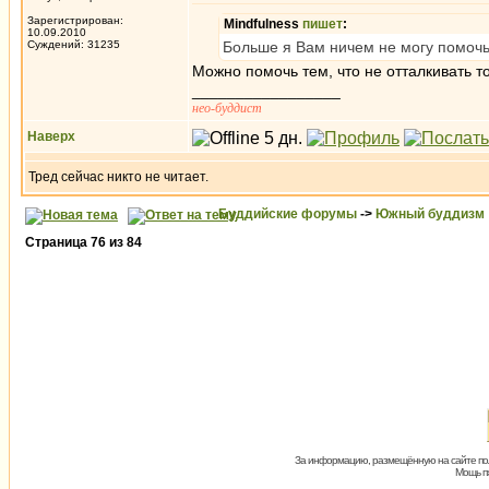
Зарегистрирован:
Mindfulness
пишет
:
10.09.2010
Суждений: 31235
Больше я Вам ничем не могу помочь
Можно помочь тем, что не отталкивать то
_________________
нео-буддист
Наверх
Тред сейчас никто не читает.
Буддийские форумы
->
Южный буддизм
Страница
76
из
84
За информацию, размещённую на сайте пол
Мощь пх