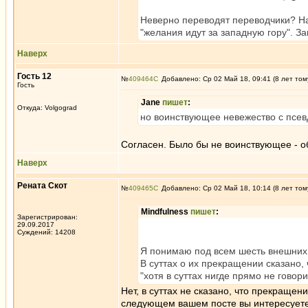
Неверно переводят переводчики? Н
"желания идут за западную гору". З
Наверх
Гость 12
№
409464
Добавлено: Ср 02 Май 18, 09:41 (8 лет том
Гость
Jane
пишет
:
Откуда: Volgograd
но воинствующее невежество с псев
Согласен. Было бы не воинствующее - 
Наверх
Рената Скот
№
409465
Добавлено: Ср 02 Май 18, 10:14 (8 лет том
Mindfulness
пишет
:
Зарегистрирован:
29.09.2017
Суждений: 14208
Я понимаю под всем шесть внешних 
В суттах о их прекращении сказано, 
"хотя в суттах нигде прямо не говори
Нет, в суттах не сказано, что прекращен
следующем вашем посте вы интересуетес