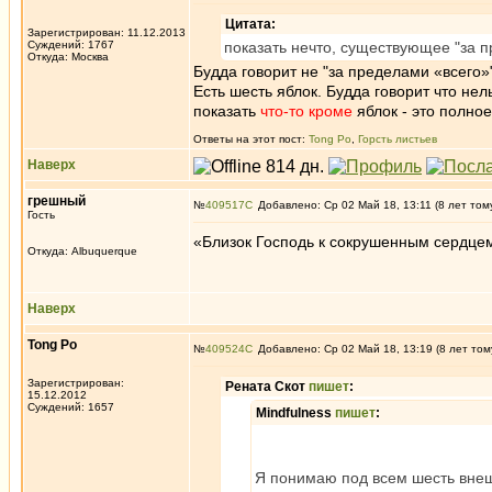
Цитата:
Зарегистрирован: 11.12.2013
Суждений: 1767
показать нечто, существующее "за п
Откуда: Москва
Будда говорит не "за пределами «всего»"
Есть шесть яблок. Будда говорит что не
показать
что-то кроме
яблок - это полно
Ответы на этот пост:
Tong Po
,
Горсть листьев
Наверх
грешный
№
409517
Добавлено: Ср 02 Май 18, 13:11 (8 лет том
Гость
«Близок Господь к сокрушенным сердце
Откуда: Albuquerque
Наверх
Tong Po
№
409524
Добавлено: Ср 02 Май 18, 13:19 (8 лет том
Зарегистрирован:
Рената Скот
пишет
:
15.12.2012
Суждений: 1657
Mindfulness
пишет
:
Я понимаю под всем шесть внеш