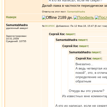
А кто их написал, если не секрет?
Далай-лама в частности периодически за
Ответы на этот пост:
Samantabhadra
Наверх
Samantabhadra
№
381950
Добавлено: Пн 12 Фев 18, 15:47 (8 лет том
удаленный аккаунт
Сергей Хос
пишет
:
Зарегистрирован:
10.01.2009
Samantabhadra
пишет
:
Суждений: 10755
Сергей Хос
пишет
:
Samantabhadra
пишет
:
Сергей Хос
пишет
:
Внезапно...
А ведь четвертая и
покой", это, в отл
определение не нир
обратным
Откуда вы это узнали?
Из известных мне коммента
А кто их написал, если не секре