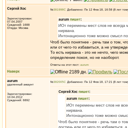
Сергей Хос
№
381998
Добавлено: Пн 12 Фев 18, 16:58 (8 лет том
Зарегистрирован:
aurum
пишет
:
07.04.2007
Суждений: 1688
ИОт перемены мест слов не всегда 
Откуда: Москва
нирвана.
Интонационно тоже можно смысл пом
Чтоб было понятнее - речь там о том, ч
или от чего-то избавиться, а не утвержде
То есть нирвана - это не нечто, чего мо
определение покоя, но не наоборот.
Ответы на этот пост:
aurum
Наверх
aurum
№
382005
Добавлено: Пн 12 Фев 18, 17:21 (8 лет том
удаленный аккаунт
Сергей Хос
пишет
:
Зарегистрирован:
10.04.2012
aurum
пишет
:
Суждений: 6892
ИОт перемены мест слов не все
нирвана.
Интонационно тоже можно смысл
Чтоб было понятнее - речь там о то
достичь или от чего-то избавиться, 