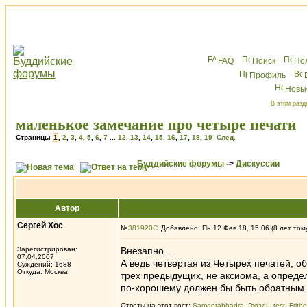
FAQ
Поиск
По
Профиль
Новы
В этом разд
маленькое замечание про четыре печати
Страницы
1
,
2
,
3
,
4
,
5
,
6
,
7
...
12
,
13
,
14
,
15
,
16
,
17
,
18
,
19
След.
Буддийские форумы
->
Дискуссии
Автор
Сергей Хос
№
381920
Добавлено: Пн 12 Фев 18, 15:06 (8 лет том
Зарегистрирован:
Внезапно...
07.04.2007
А ведь четвертая из Четырех печатей, о
Суждений: 1688
Откуда: Москва
трех предыдущих, не аксиома, а опреде
по-хорошему должен бы быть обратным
Ответы на этот пост:
Samantabhadra
,
Гвоздь
,
test
,
Frith