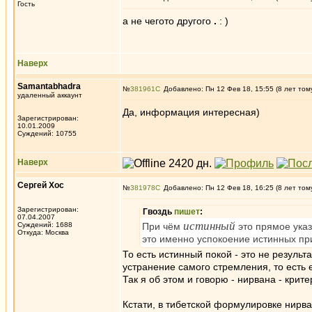
Гость
а не чегото другого
.
: )
Наверх
Samantabhadra
№
381961
Добавлено: Пн 12 Фев 18, 15:55 (8 лет том
удаленный аккаунт
Да, информация интересная)
Зарегистрирован:
10.01.2009
Суждений: 10755
Наверх
Сергей Хос
№
381978
Добавлено: Пн 12 Фев 18, 16:25 (8 лет том
Зарегистрирован:
Гвоздь
пишет
:
07.04.2007
истинный
Суждений: 1688
При чём
это прямое указ
Откуда: Москва
это именно успокоение истинных при
То есть истинный покой - это не резуль
устранение самого стремления, то есть е
Так я об этом и говорю - нирвана - крит
Кстати, в тибетской формулировке нирван