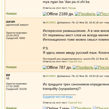
mya ngan las 'das pa ni zhi ba
Ответы на этот пост:
Гвоздь
Наверх
aurum
№
381985
Добавлено: Пн 12 Фев 18, 16:41 (8 лет том
удаленный аккаунт
Интересное размышление. А в чем внез
Зарегистрирован:
От перемены мест слов не всегда меняе
10.04.2012
Суждений: 6892
Интонационно тоже можно смысл поменят
P.S.
Я здесь имею ввиду русский язык. Конеч
Последний раз редактировалось: aurum (Пн 12 Фев 18, 
Ответы на этот пост:
Сергей Хос
Наверх
КИ
№
381996
Добавлено: Пн 12 Фев 18, 16:54 (8 лет том
3Д
Зарегистрирован:
Из тридцати трех синонимов-определени
17.02.2005
tranquility (vyupaśama)?
Суждений: 52226
_________________
Буддизм чистой воды
Ответы на этот пост:
Сергей Хос
Наверх