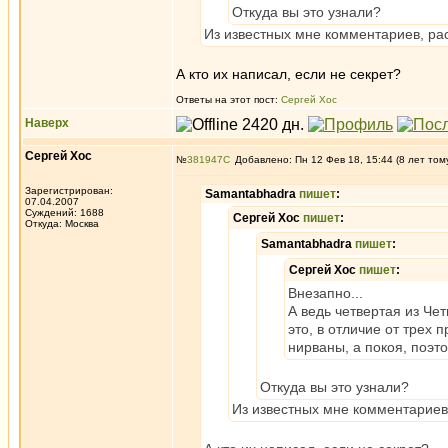
Откуда вы это узнали?
Из известных мне комментариев, ра
А кто их написал, если не секрет?
Ответы на этот пост:
Сергей Хос
Наверх
Сергей Хос
№
381947
Добавлено: Пн 12 Фев 18, 15:44 (8 лет том
Зарегистрирован:
Samantabhadra
пишет
:
07.04.2007
Суждений: 1688
Сергей Хос
пишет
:
Откуда: Москва
Samantabhadra
пишет
:
Сергей Хос
пишет
:
Внезапно...
А ведь четвертая из Че
это, в отличие от трех
нирваны, а покоя, поэ
Откуда вы это узнали?
Из известных мне комментариев