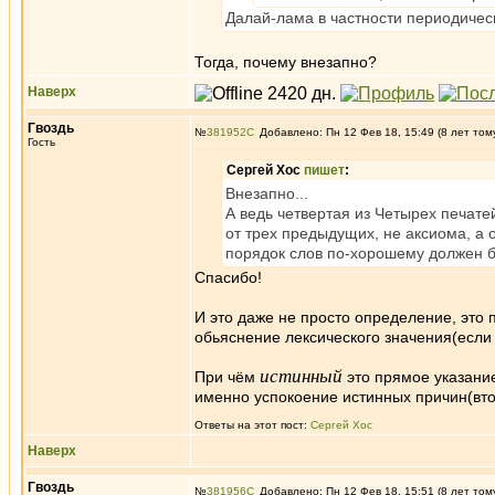
Далай-лама в частности периодическ
Тогда, почему внезапно?
Наверх
Гвоздь
№
381952
Добавлено: Пн 12 Фев 18, 15:49 (8 лет том
Гость
Сергей Хос
пишет
:
Внезапно...
А ведь четвертая из Четырех печате
от трех предыдущих, не аксиома, а 
порядок слов по-хорошему должен 
Спасибо!
И это даже не просто определение, это 
обьяснение лексического значения(если 
истинный
При чём
это прямое указание
именно успокоение истинных причин(втор
Ответы на этот пост:
Сергей Хос
Наверх
Гвоздь
№
381956
Добавлено: Пн 12 Фев 18, 15:51 (8 лет том