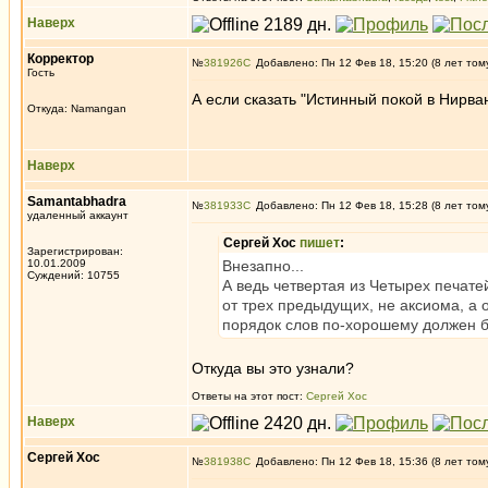
Наверх
Корректор
№
381926
Добавлено: Пн 12 Фев 18, 15:20 (8 лет том
Гость
А если сказать "Истинный покой в Нирван
Откуда: Namangan
Наверх
Samantabhadra
№
381933
Добавлено: Пн 12 Фев 18, 15:28 (8 лет том
удаленный аккаунт
Сергей Хос
пишет
:
Зарегистрирован:
10.01.2009
Внезапно...
Суждений: 10755
А ведь четвертая из Четырех печате
от трех предыдущих, не аксиома, а 
порядок слов по-хорошему должен 
Откуда вы это узнали?
Ответы на этот пост:
Сергей Хос
Наверх
Сергей Хос
№
381938
Добавлено: Пн 12 Фев 18, 15:36 (8 лет том