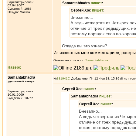
Зарегистрирован:
Samantabhadra
пишет
:
07.04.2007
Суждений: 1688
Сергей Хос
пишет
:
Откуда: Москва
Внезапно...
А ведь четвертая из Четырех пе
отличие от трех предыдущих, не
поэтому порядок слов по-хоро
Откуда вы это узнали?
Из известных мне комментариев, раскр
Ответы на этот пост:
Samantabhadra
Наверх
Samantabhadra
№
381941
Добавлено: Пн 12 Фев 18, 15:39 (8 лет том
удаленный аккаунт
Сергей Хос
пишет
:
Зарегистрирован:
10.01.2009
Samantabhadra
пишет
:
Суждений: 10755
Сергей Хос
пишет
:
Внезапно...
А ведь четвертая из Четыре
отличие от трех предыдущих
покоя, поэтому порядок сл