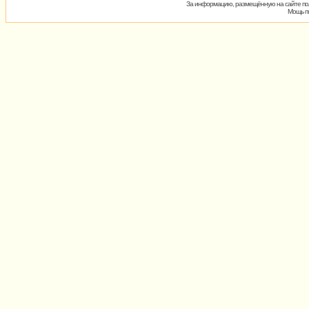
За информацию, размещённую на сайте пол
Мощь пх