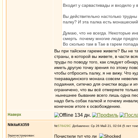
Входит у сарвастивады и входило у 
Вы действительно настолько трудны 
палку? И эта палка есть монашески
Думаю, что не всегда. Некоторые ин
смерть почему многие люди предпо
Во сколько там в Тае в гарем попа
Вы при тайском гареме живете? Вы не та
страны, в которой вы живете, в части в
труды по поводу того, как следует обна
иметь другую точку зрения по этому пово
чтобы отбросить палку, я не вижу. Что к
тхеравадинского монаха совсем невелик,
подаяния, ситечко для очистки воды и и
ограничено, что вы всё отмеряете тольк
нынешнее бывание всего лишь одна песчи
надо бить собак палкой и почему инвали
конечном итоге к освобождению.
Наверх
NikitaKit359
№
578429
Добавлено: Ср 26 Май 21, 02:04 (5 лет том
Зарегистрирован:
Почистили тут что ли