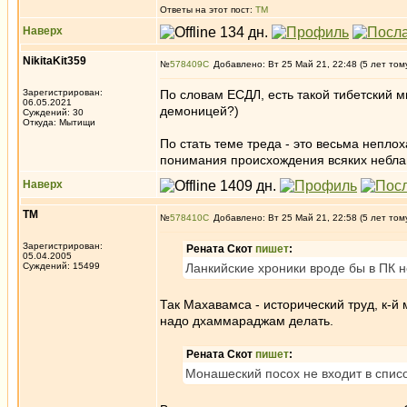
Ответы на этот пост:
ТМ
Наверх
NikitaKit359
№
578409
Добавлено: Вт 25 Май 21, 22:48 (5 лет том
Зарегистрирован:
По словам ЕСДЛ, есть такой тибетский 
06.05.2021
демоницей?)
Суждений: 30
Откуда: Мытищи
По стать теме треда - это весьма непл
понимания происхождения всяких неблаг
Наверх
ТМ
№
578410
Добавлено: Вт 25 Май 21, 22:58 (5 лет том
Зарегистрирован:
Рената Скот
пишет
:
05.04.2005
Суждений: 15499
Ланкийские хроники вроде бы в ПК н
Так Махавамса - исторический труд, к-й
надо дхаммараджам делать.
Рената Скот
пишет
:
Монашеский посох не входит в спис