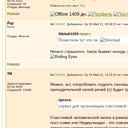
06.05.2021
Суждений: 30
Ответы на этот пост:
Йцу
Откуда: Мытищи
Наверх
Йцу
№
578430
Добавлено: Ср 26 Май 21, 02:38 (5 лет том
Гость
NikitaKit359
пишет
:
Откуда: Moscow
Почистили тут что ли
Ничего страшного, такое бывает иногда,
Наверх
ТМ
№
578446
Добавлено: Ср 26 Май 21, 14:25 (5 лет том
Зарегистрирован:
Можно, кст, попробовать поднять панча
05.04.2005
принудительной силой речей (с) будет тр
Суждений: 15499
Цитата:
служат для организации счастливой
Счастливой человеческой жизни в рамка
пост-совке или Нидерландах - это совсе
дзогченом состоянием полной распущенно