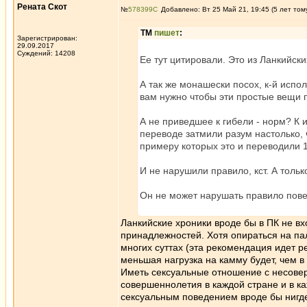
Рената Скот
№
578399
Добавлено: Вт 25 Май 21, 19:45 (5 лет том
ТМ
пишет
:
Зарегистрирован:
29.09.2017
Суждений: 14208
Ее тут цитировали. Это из Ланкийски
А так же монашески посох, к-й испо
вам нужно чтобы эти простые вещи 
А не приведшее к гибели - норм? К
переводе затмили разум настолько, 
примеру которых это и переводили 
И не нарушили правило, кст. А толь
Он не может нарушать правило пове
Ланкийские хроники вроде бы в ПК не вх
принадлежностей. Хотя опираться на пал
многих суттах (эта рекомендация идет р
меньшая нагрузка на камму будет, чем 
Иметь сексуальные отношение с несове
совершеннолетия в каждой стране и в к
сексуальным поведением вроде бы нигде