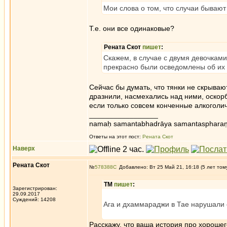
Мои слова о том, что случаи бывают
Т.е. они все одинаковые?
Рената Скот
пишет
:
Скажем, в случае с двумя девочками
прекрасно были осведомлены об их 
Сейчас бы думать, что тянки не скрываю
дразнили, насмехались над ними, оскор
если только совсем конченные алкоголичк
_________________
namaḥ samantabhadrāya samantaspharaṇ
Ответы на этот пост:
Рената Скот
Наверх
Рената Скот
№
578388
Добавлено: Вт 25 Май 21, 16:18 (5 лет том
ТМ
пишет
:
Зарегистрирован:
29.09.2017
Суждений: 14208
Ага и дхаммараджи в Тае нарушали 
Расскажу, что ваша история про хорошего