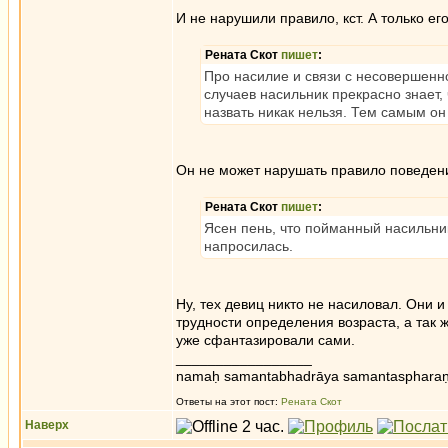
И не нарушили правило, кст. А только е
Рената Скот
пишет
:
Про насилие и связи с несовершенно
случаев насильник прекрасно знает, 
назвать никак нельзя. Тем самым о
Он не может нарушать правило поведени
Рената Скот
пишет
:
Ясен пень, что пойманный насильник
напросилась.
Ну, тех девиц никто не насиловал. Они 
трудности определения возраста, а так
уже сфантазировали сами.
_________________
namaḥ samantabhadrāya samantaspharaṇ
Ответы на этот пост:
Рената Скот
Наверх