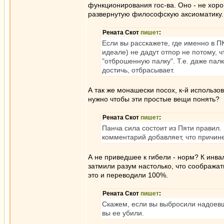
функционирования гос-ва. Оно - не хоро
развернутую философскую аксиоматику. 
Рената Скот
пишет
:
Если вы расскажете, где именно в П
идеале) не дадут отпор не потому, ч
"отброшенную палку". Т.е. даже пал
достичь, отбрасывает.
А так же монашески посох, к-й использо
нужно чтобы эти простые вещи понять?
Рената Скот
пишет
:
Панча сила состоит из Пяти правил. 
комментарий добавляет, что причине
А не приведшее к гибели - норм? К инв
затмили разум настолько, что соображат
это и переводили 100%.
Рената Скот
пишет
:
Скажем, если вы выбросили надоевш
вы ее убили.