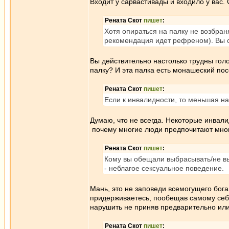
Входит у сарвастивады и входило у вас.
Рената Скот
пишет
:
Хотя опираться на палку не возбраня
рекомендация идет рефреном). Вы с
Вы действительно настолько трудны голо
палку? И эта палка есть монашеский по
Рената Скот
пишет
:
Если к инвалидности, то меньшая наг
Думаю, что не всегда. Некоторые инвали
почему многие люди предпочитают мног
Рената Скот
пишет
:
Кому вы обещали выбрасывать/не в
- неблагое сексуальное поведение.
Мань, это не заповеди всемогущего бога
придерживаетесь, пообещав самому себе 
нарушить не приняв предварительно или
Рената Скот
пишет
: