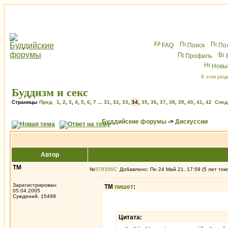
FAQ
Поиск
По
Профиль
Новы
В этом разд
Буддизм и секс
Страницы
Пред.
1
,
2
,
3
,
4
,
5
,
6
,
7
...
31
,
32
,
33
,
34
,
35
,
36
,
37
,
38
,
39
,
40
,
41
,
42
След
Буддийские форумы
->
Дискуссии
Автор
ТМ
№
578356
Добавлено: Пн 24 Май 21, 17:59 (5 лет том
Зарегистрирован:
ТМ
пишет
:
05.04.2005
Суждений: 15499
Цитата: