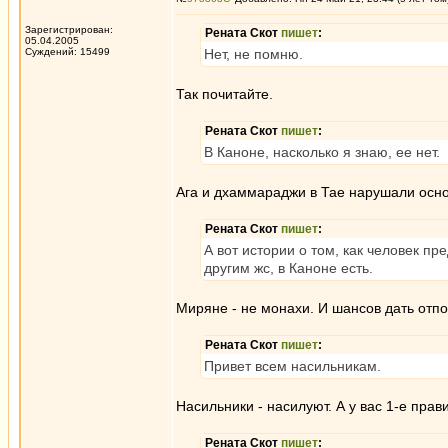
Зарегистрирован:
Рената Скот
пишет
:
05.04.2005
Суждений: 15499
Нет, не помню.
Так почитайте.
Рената Скот
пишет
:
В Каноне, насколько я знаю, ее нет.
Ага и дхаммараджи в Тае нарушали осно
Рената Скот
пишет
:
А вот истории о том, как человек п
другим жс, в Каноне есть.
Миряне - не монахи. И шансов дать отпо
Рената Скот
пишет
:
Привет всем насильникам.
Насильники - насилуют. А у вас 1-е пра
Рената Скот
пишет
: