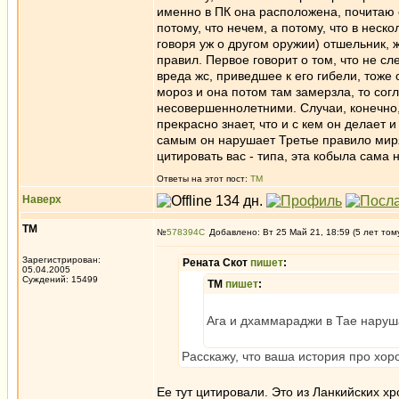
именно в ПК она расположена, почитаю 
потому, что нечем, а потому, что в неск
говоря уж о другом оружии) отшельник, 
правил. Первое говорит о том, что не с
вреда жс, приведшее к его гибели, тоже
мороз и она потом там замерзла, то сог
несовершеннолетними. Случаи, конечно,
прекрасно знает, что и с кем он делает 
самым он нарушает Третье правило миря
цитировать вас - типа, эта кобыла сама 
Ответы на этот пост:
ТМ
Наверх
ТМ
№
578394
Добавлено: Вт 25 Май 21, 18:59 (5 лет том
Зарегистрирован:
Рената Скот
пишет
:
05.04.2005
Суждений: 15499
ТМ
пишет
:
Ага и дхаммараджи в Тае наруша
Расскажу, что ваша история про хоро
Ее тут цитировали. Это из Ланкийских х