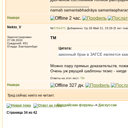
_________________
namaḥ samantabhadrāya samantaspharaṇ
Наверх
Nekto_V
№
578447
Добавлено: Ср 26 Май 21, 15:29 (5 лет том
Зарегистрирован:
ТМ
27.08.2010
Суждений: 651
Откуда: Екатеринбург
Цитата:
законный брак в ЗАГСЕ является ка
Можно пару прямых доказательств, пож
Очень уж рвущий шаблоны тезис - нигде 
Ответы на этот пост:
ТМ
Наверх
Тред сейчас никто не читает.
Буддийские форумы
->
Дискуссии
Страница
34
из
42