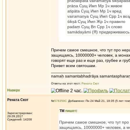
prāṇātipāta vairamaṇya śikṣāpa
prāṇa Сущ Имп Мр 1ч живое
atipāta Сущ Имп Мр 1ч вред
vairamaṇya Сущ Имп Срр 1ч во
śikṣā Сущ Имп Жр 1ч правило
padaṃ Сущ Вп Срр 1ч слово
samādayāmi (Я) придерживаюсь
Причем самое смешное, что тут про нер
защищаясь, 10000000+ человек, а монахи
говорят еще раз и еще раз, грубее и гр
Привет всем святошам.
_________________
namaḥ samantabhadrāya samantaspharaṇ
Ответы на этот пост:
Рената Скот
Наверх
Рената Скот
№
578359
Добавлено: Пн 24 Май 21, 19:35 (5 лет том
ТМ
пишет
:
Зарегистрирован:
29.09.2017
Суждений: 14208
Причем самое смешное, что тут про
защищаясь, 10000000+ человек, а мо