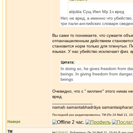
atipāta Сущ Имп Мр 1ч вред
Нет, не вред, а именно что убийство.
три пали-английских словаря сведен
Вы сами то понимаете, что сужаете объе
отпанчашиленным действием становит
становится норм только для пгмнутых. 
языках. У нас убийство исключает физ. в
Цитата:
In doing so, he gives freedom from da
beings. In giving freedom from danger
beings
Очевидно, что с " киллинг" этого никак 
вред.
_________________
namaḥ samantabhadrāya samantaspharaṇ
Последний раз редактировалось: ТМ (Пн 24 Май 21, 23:
Наверх
ТМ
№
578363
Добавлено: Пн 24 Май 21, 23:44 (5 лет том