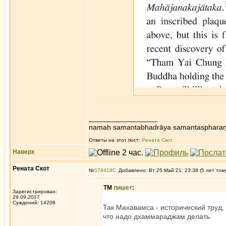
_________________
namaḥ samantabhadrāya samantaspharaṇ
Ответы на этот пост:
Рената Скот
Наверх
Рената Скот
№
578418
Добавлено: Вт 25 Май 21, 23:38 (5 лет том
ТМ
пишет
:
Зарегистрирован:
29.09.2017
Суждений: 14208
Так Махавамса - исторический труд,
что надо дхаммараджам делать.