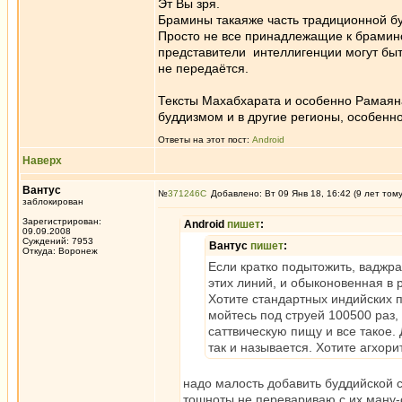
Эт Вы зря.
Брамины такаяже часть традиционной бу
Просто не все принадлежащие к брамин
представители интеллигенции могут быть
не передаётся.
Тексты Махабхарата и особенно Рамаяна
буддизмом и в другие регионы, особенн
Ответы на этот пост:
Android
Наверх
Вантус
№
371246
Добавлено: Вт 09 Янв 18, 16:42 (9 лет том
заблокирован
Зарегистрирован:
Android
пишет
:
09.09.2008
Суждений: 7953
Вантус
пишет
:
Откуда: Воронеж
Если кратко подытожить, ваджра
этих линий, и обыконовенная в р
Хотите стандартных индийских п
мойтесь под струей 100500 раз,
саттвическую пищу и все такое.
так и называется. Хотите агхори
надо малость добавить буддийской 
тошноты не перевариваю с их ману-