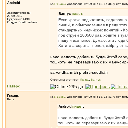
Android
№
371244
Добавлено: Вт 09 Янв 18, 16:36 (9 лет том
Зарегистрирован:
Вантус
пишет
:
23.09.2012
Суждений: 4498
Если кратко подытожить, ваджраяна 
Откуда: South Indiana
линий, и обыконовенная в ряду этих 
стандартных индийских понятий - Кр
под струей 100500 раз, ходите в ту
пищу и все такое. Думаю, эти люди 
Хотите агхорить - пепел, жЫр, уютны
надо малость добавить буддийской сере
тошноты не перевариваю с их ману-смри
_________________
sarva-dharmāḥ prakṛti-śuddhāḥ
Ответы на этот пост:
Гвоздь
,
Вантус
Наверх
Гвоздь
№
371245
Добавлено: Вт 09 Янв 18, 16:41 (9 лет том
Гость
Android
пишет
:
надо малость добавить буддийской 
тошноты не перевариваю с их ману-