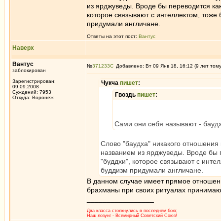
из ярджуведы. Вроде бы переводится как
которое связывают с интеллектом, тоже
придумали англичане.
Ответы на этот пост:
Вантус
Наверх
Вантус
№
371233
Добавлено: Вт 09 Янв 18, 16:12 (9 лет том
заблокирован
Зарегистрирован:
Чукча
пишет
:
09.09.2008
Суждений: 7953
Гвоздь
пишет
:
Откуда: Воронеж
Сами они себя называют - баудх
Слово "баудха" никакого отношения 
названием из ярджуведы. Вроде бы п
"буддхи", которое связывают с инте
буддизм придумали англичане.
В данном случае имеет прямое отношени
брахманы при своих ритуалах принимаю
_________________
Два класса столкнулись в последнем бою;
Наш лозунг - Всемирный Советский Союз!