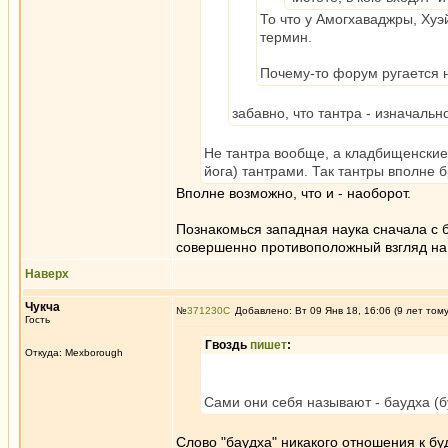
То что у Амогхаваджры, Хуэй
термин.
Почему-то форум ругается 
забавно, что тантра - изначаль
Не тантра вообще, а кладбищенские 
йога) тантрами. Так тантры вполне 
Вполне возможно, что и - наоборот.
Познакомься западная наука сначала с 
совершенно противоположный взгляд на 
Наверх
Чукча
№
371230
Добавлено: Вт 09 Янв 18, 16:06 (9 лет том
Гость
Гвоздь
пишет
:
Откуда: Mexborough
Сами они себя называют - баудха (б
Слово "баудха" никакого отношения к бу