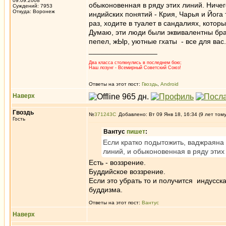
09.09.2008
обыконовенная в ряду этих линий. Ничего
Суждений: 7953
Откуда: Воронеж
индийских понятий - Крия, Чарья и Йога
раз, ходите в туалет в сандалиях, котор
Думаю, эти люди были эквивалентны брах
пепел, жЫр, уютные гхаты - все для вас.
_________________
Два класса столкнулись в последнем бою;
Наш лозунг - Всемирный Советский Союз!
Ответы на этот пост:
Гвоздь
,
Android
Наверх
Гвоздь
№
371243
Добавлено: Вт 09 Янв 18, 16:34 (9 лет том
Гость
Вантус
пишет
:
Если кратко подытожить, ваджраяна 
линий, и обыконовенная в ряду этих 
Есть - воззрение.
Буддийское воззрение.
Если это убрать то и получится индусск
буддизма.
Ответы на этот пост:
Вантус
Наверх