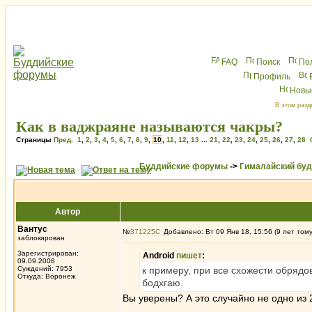
FAQ
Поиск
По
Профиль
Новы
В этом разд
Как в ваджраяне называются чакры?
Страницы
Пред.
1
,
2
,
3
,
4
,
5
,
6
,
7
,
8
,
9
,
10
,
11
,
12
,
13
...
21
,
22
,
23
,
24
,
25
,
26
,
27
,
28
Буддийские форумы
->
Гималайский бу
Автор
Вантус
№
371225
Добавлено: Вт 09 Янв 18, 15:56 (9 лет том
заблокирован
Зарегистрирован:
Android
пишет
:
09.09.2008
Суждений: 7953
к примеру, при все схожести обрядов
Откуда: Воронеж
бодхгаю.
Вы уверены? А это случайно не одно из 
_________________