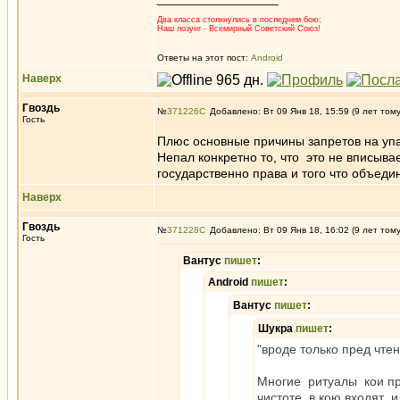
Два класса столкнулись в последнем бою;
Наш лозунг - Всемирный Советский Союз!
Ответы на этот пост:
Android
Наверх
Гвоздь
№
371226
Добавлено: Вт 09 Янв 18, 15:59 (9 лет том
Гость
Плюс основные причины запретов на упа
Непал конкретно то, что это не вписыв
государственно права и того что объеди
Наверх
Гвоздь
№
371228
Добавлено: Вт 09 Янв 18, 16:02 (9 лет том
Гость
Вантус
пишет
:
Android
пишет
:
Вантус
пишет
:
Шукра
пишет
:
"вроде только пред чте
Многие ритуалы кои пр
чистоте, в кою входят 