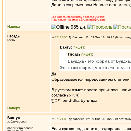
Даже в современном Непале есть места,
_________________
Два класса столкнулись в последнем бою;
Наш лозунг - Всемирный Советский Союз!
Наверх
Гвоздь
№
371238
Добавлено: Вт 09 Янв 18, 16:23 (9 лет том
Гость
Вантус
пишет
:
Гвоздь
пишет
:
Бауддха - это форма от Буддха,
каула
кула
Это та же форма, что
от
Да.
Образовывается чередованием степени с
В русском языке просто прижилось напи
согласных द ध)
बु द् ध bu-d-dha Бу-д-дха
Наверх
Вантус
№
371241
Добавлено: Вт 09 Янв 18, 16:29 (9 лет том
заблокирован
Зарегистрирован:
Если кратко подытожить, ваджраяна - одн