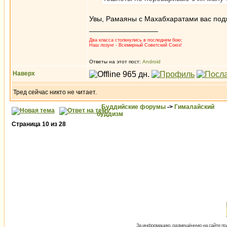
Увы, Рамаяны с Махабхаратами вас под
_________________
Два класса столкнулись в последнем бою;
Наш лозунг - Всемирный Советский Союз!
Ответы на этот пост:
Android
Наверх
Тред сейчас никто не читает.
Буддийские форумы
->
Гималайский
буддизм
Страница
10
из
28
За информацию, размещённую на сайте пол