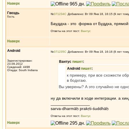
Наверх
Гвоздь
№
371234
Добавлено: Вт 09 Янв 18, 16:15 (9 лет том
Гость
Бауддха - это форма от Буддха, прямой 
Ответы на этот пост:
Вантус
Наверх
Android
№
371235
Добавлено: Вт 09 Янв 18, 16:16 (9 лет том
Зарегистрирован:
Вантус
пишет
:
23.09.2012
Суждений: 4498
Android
пишет
:
Откуда: South Indiana
к примеру, при все схожести обр
в бодхгаю.
Вы уверены? А это случайно не одно
ну да включили в ходе интеграции. а хин
_________________
sarva-dharmāḥ prakṛti-śuddhāḥ
Ответы на этот пост:
Вантус
Наверх