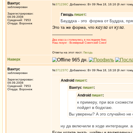
Вантус
№
371236
Добавлено: Вт 09 Янв 18, 16:16 (9 лет том
заблокирован
Зарегистрирован:
Гвоздь
пишет
:
09.09.2008
Суждений: 7953
Бауддха - это форма от Буддха, пря
Откуда: Воронеж
каула
кула
Это та же форма, что
от
.
_________________
Два класса столкнулись в последнем бою;
Наш лозунг - Всемирный Советский Союз!
Ответы на этот пост:
Гвоздь
Наверх
Вантус
№
371237
Добавлено: Вт 09 Янв 18, 16:18 (9 лет том
заблокирован
Зарегистрирован:
Android
пишет
:
09.09.2008
Суждений: 7953
Вантус
пишет
:
Откуда: Воронеж
Android
пишет
:
к примеру, при все схожести
пойдет в бодхгаю.
Вы уверены? А это случайно не 
ну да включили в ходе интеграции. а
Если хотите знать, шайвы и ваджраянцы