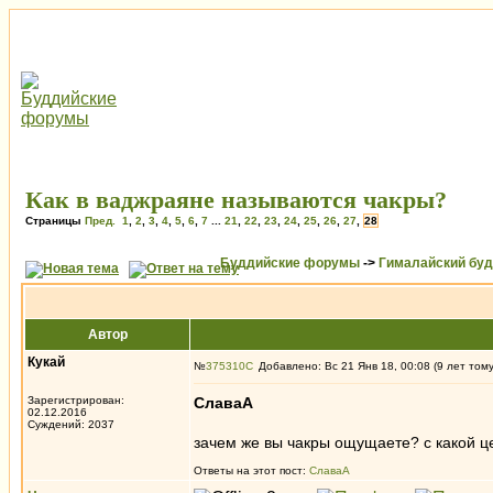
Как в ваджраяне называются чакры?
Страницы
Пред.
1
,
2
,
3
,
4
,
5
,
6
,
7
...
21
,
22
,
23
,
24
,
25
,
26
,
27
,
28
Буддийские форумы
->
Гималайский бу
Автор
Кукай
№
375310
Добавлено: Вс 21 Янв 18, 00:08 (9 лет том
Зарегистрирован:
СлаваА
02.12.2016
Суждений: 2037
зачем же вы чакры ощущаете? с какой ц
Ответы на этот пост:
СлаваА