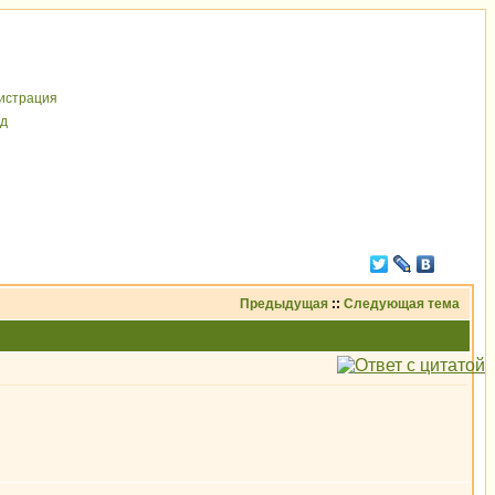
иcтрaция
д
Предыдущая
::
Следующая тема