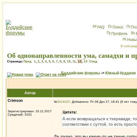
FAQ
Поиск
По
Профиль
Новы
В этом разд
Об однонаправленности ума, самадхи и 
Страницы
Пред.
1
,
2
,
3
,
4
,
5
,
6
,
7
,
8
,
9
,
10
,
11
,
12
,
13
След.
Буддийские форумы
->
Южный буддизм
Автор
Crimson
№
361922
Добавлено: Пт 08 Дек 17, 18:41 (9 лет тому
Зарегистрирован: 10.11.2017
Цитата:
Суждений: 3102
А если возвращаться к тхераваде, т
соответствии с суттой, то есть прос
Да ладно, это вы какую-то не такую сутт