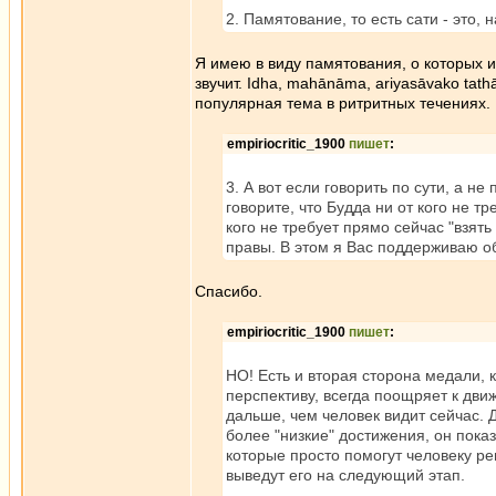
2. Памятование, то есть сати - это,
Я имею в виду памятования, о которых и
звучит. Idha, mahānāma, ariyasāvako tat
популярная тема в ритритных течениях.
empiriocritic_1900
пишет
:
3. А вот если говорить по сути, а н
говорите, что Будда ни от кого не т
кого не требует прямо сейчас "взять 
правы. В этом я Вас поддерживаю о
Спасибо.
empiriocritic_1900
пишет
:
НО! Есть и вторая сторона медали, к
перспективу, всегда поощряет к дви
дальше, чем человек видит сейчас. 
более "низкие" достижения, он пока
которые просто помогут человеку ре
выведут его на следующий этап.