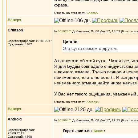
фраза.
Ответы на этот пост:
СлаваА
Наверх
Crimson
№
361926
Добавлено: Пт 08 Дек 17, 18:53 (9 лет тому
Зарегистрирован: 10.11.2017
Цитата:
Суждений: 3102
Эта сутта совсем о другом.
А вот кстати об этой сутте. Читая все, 
Я для Будды совпадало с индуистским а
и вечного атмана. Только вечное и неизм
неизменное, то это не есть Я. И вся док
неизменного атмана найти нигде нельзя
У Вас нет такого ощущения, уважаемый
Ответы на этот пост:
Ассаджи
Наверх
Android
№
361964
Добавлено: Пт 08 Дек 17, 22:25 (9 лет тому
Зарегистрирован:
Горсть листьев
пишет
:
23.09.2012
Суждений: 4498