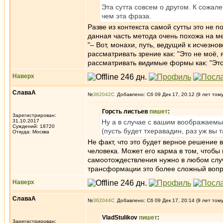
Эта сутта совсем о другом. К сожал
чем эта фраза.
Разве из контекста самой сутты это не 
данная часть метода очень похожа на м
"– Вот, монахи, путь, ведущий к исчезн
рассматривать зрение как: "Это не моё, 
рассматривать видимые формы как: "Это н
Наверх
СлаваА
№
362042
Добавлено: Сб 09 Дек 17, 20:12 (9 лет том
Горсть листьев
пишет
:
Зарегистрирован:
31.10.2017
Ну а в случае с вашим воображаем
Суждений: 18720
(пусть будет тхеравадин, раз уж вы 
Откуда: Москва
Не факт, что это будет верное решение 
человека. Может его карма в том, чтобы 
самоотождествления нужно в любом случ
трансформации это более сложный вопр
Наверх
СлаваА
№
362044
Добавлено: Сб 09 Дек 17, 20:14 (9 лет том
VladStulikov
пишет
:
Зарегистрирован: