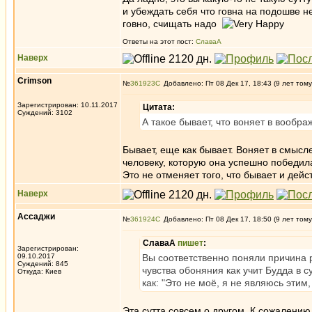
и убеждать себя что говна на подошве не
говно, счищать надо
Ответы на этот пост:
СлаваА
Наверх
Crimson
№
361923
Добавлено: Пт 08 Дек 17, 18:43 (9 лет тому
Зарегистрирован: 10.11.2017
Цитата:
Суждений: 3102
А такое бывает, что воняет в вообр
Бывает, еще как бывает. Воняет в смыс
человеку, которую она успешно победила
Это не отменяет того, что бывает и дейс
Наверх
Ассаджи
№
361924
Добавлено: Пт 08 Дек 17, 18:50 (9 лет тому
СлаваА
пишет
:
Зарегистрирован:
09.10.2017
Вы соответственно поняли причина р
Суждений: 845
чувства обоняния как учит Будда в 
Откуда: Киев
как: "Это не моё, я не являюсь этим,
Эта сутта совсем о другом. К сожалению