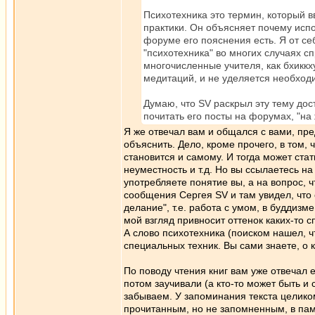
Психотехника это термин, который в
практики. Он объясняет почему испо
форуме его пояснения есть. Я от се
"психотехника" во многих случаях с
многочисленные учителя, как бхиккху
медитаций, и не уделяется необход
Думаю, что SV раскрыл эту тему до
почитать его посты на форумах, "на
Я же отвечал вам и общался с вами, пре
объяснить. Дело, кроме прочего, в том,
становится и самому. И тогда может стат
неуместность и т.д. Но вы ссылаетесь на
употребляете понятие вы, а на вопрос, ч
сообщения Сергея SV и там увидел, что 
делание", т.е. работа с умом, в буддизм
мой взгляд привносит оттенок каких-то 
А слово психотехника (поиском нашел, ч
специальных техник. Вы сами знаете, о к
По поводу чтения книг вам уже отвечал e
потом заучивали (а кто-то может быть и 
забываем. У запоминания текста целиком и
прочитанным, но не запомненным, в пам