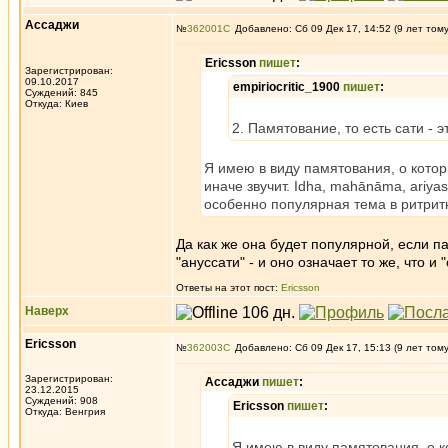
Ассаджи
№
362001
Добавлено: Сб 09 Дек 17, 14:52 (9 лет том
Ericsson
пишет
:
Зарегистрирован:
09.10.2017
empiriocritic_1900
пишет
:
Суждений: 845
Откуда: Киев
2. Памятование, то есть сати - 
Я имею в виду памятования, о котор
иначе звучит. Idha, mahānāma, ariya
особенно популярная тема в ритрит
Да как же она будет популярной, если па
"ануссати" - и оно означает то же, что и 
Ответы на этот пост:
Ericsson
Наверх
Ericsson
№
362003
Добавлено: Сб 09 Дек 17, 15:13 (9 лет том
Зарегистрирован:
Ассаджи
пишет
:
23.12.2015
Суждений: 908
Ericsson
пишет
:
Откуда: Венгрия
Я имею в виду памятования, о к