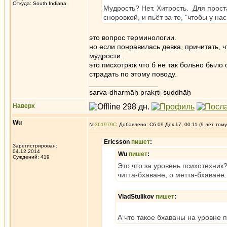
Откуда: South Indiana
Мудрость? Нет. Хитрость. Для прост
сноровкой, и пьёт за то, "чтобы у на
это вопрос терминологии.
но если понравилась девка, причитать, ч
мудрости.
это писхотрюк что б не так больно было 
страдать по этому поводу.
_________________
sarva-dharmāḥ prakṛti-śuddhāḥ
Наверх
Wu
№
361979
Добавлено: Сб 09 Дек 17, 00:11 (9 лет тому
Ericsson
пишет
:
Зарегистрирован:
04.12.2014
Wu
пишет
:
Суждений: 419
Это что за уровень психотехник
читта-бхаване, о метта-бхаване
VladStulikov
пишет
:
А что такое бхаваны на уровне 