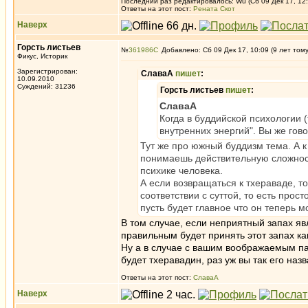
Последний раз редактировалось: Wu (Сб 09 Дек 17, 12:
Ответы на этот пост:
Рената Скот
Наверх
Горсть листьев
№
361986
Добавлено: Сб 09 Дек 17, 10:09 (9 лет том
Фикус, Историк
Зарегистрирован:
СлаваА
пишет
:
10.09.2010
Суждений: 31236
Горсть листьев
пишет
:
СлаваА
Когда в буддийской психологии 
внутренних энергий". Вы же гов
Тут же про южный буддизм тема. А к
понимаешь действительную сложность
психике человека.
А если возвращаться к тхераваде, т
соответствии с суттой, то есть про
пусть будет главное что он теперь м
В том случае, если неприятный запах яв
правильным будет принять этот запах как
Ну а в случае с вашим воображаемым п
будет тхеравадин, раз уж вы так его наз
Ответы на этот пост:
СлаваА
Наверх