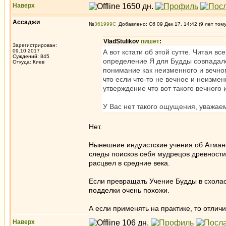
Наверх
Ассаджи
№
361999
Добавлено: Сб 09 Дек 17, 14:42 (9 лет том
VladStulikov
пишет
:
Зарегистрирован:
09.10.2017
А вот кстати об этой сутте. Читая вс
Суждений: 845
определение Я для Будды совпадало
Откуда: Киев
понимание как неизменного и вечног
что если что-то не вечное и неизмен
утверждение что вот такого вечного
У Вас нет такого ощущения, уважа
Нет.
Нынешние индуистские учения об Атмане 
следы поисков себя мудрецов древности.
расцвел в средние века.
Если превращать Учение Будды в схоласт
подделки очень похожи.
А если применять на практике, то отлич
Наверх