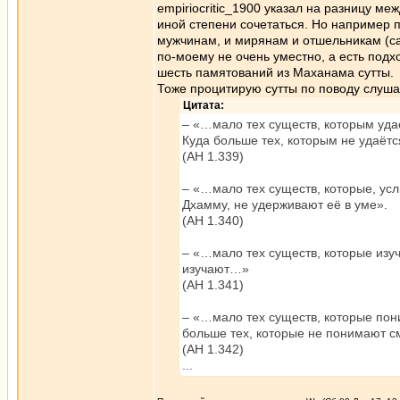
empiriocritic_1900 указал на разницу м
иной степени сочетаться. Но например 
мужчинам, и мирянам и отшельникам (са
по-моему не очень уместно, а есть подх
шесть памятований из Маханама сутты.
Тоже процитирую сутты по поводу слушан
Цитата:
– «…мало тех существ, которым уда
Куда больше тех, которым не удаётс
(АН 1.339)
– «…мало тех существ, которые, ус
Дхамму, не удерживают её в уме».
(АН 1.340)
– «…мало тех существ, которые изуч
изучают…»
(АН 1.341)
– «…мало тех существ, которые пон
больше тех, которые не понимают с
(АН 1.342)
...