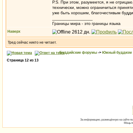
P.S. При этом, разумеется, я не отрица
технически, можно ограничиться принят
уже быть хорошим, благочестивым будди
_________________
Границы мира - это границы языка
Наверх
Тред сейчас никто не читает.
Буддийские форумы
->
Южный буддизм
Страница
12
из
13
За информацию, размещённую на сайте пол
Мощь пх