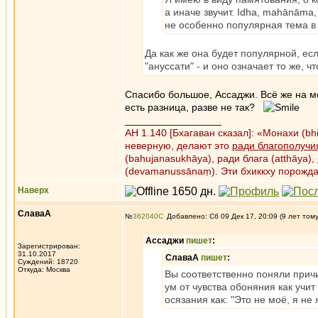
а иначе звучит. Idha, mahānāma,
не особенно популярная тема в
Да как же она будет популярной, есл
"ануссати" - и оно означает то же, чт
Спасибо большое, Ассаджи. Всё же на мо
есть разница, разве не так?
_________________
АН 1.140 [Бхагаван сказал]: «Монахи (b
неверную, делают это
ради благополучи
(bahujanasukhāya), ради блага (atthāya),
(devamanussānaṃ). Эти бхиккху порожд
Наверх
СлаваА
№
362040
Добавлено: Сб 09 Дек 17, 20:09 (9 лет том
Ассаджи
пишет
:
Зарегистрирован:
31.10.2017
СлаваА
пишет
:
Суждений: 18720
Откуда: Москва
Вы соответственно поняли причи
ум от чувства обоняния как учи
осязания как: "Это не моё, я не