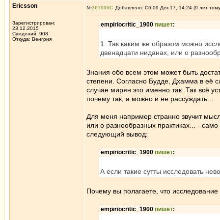
Ericsson
№
361996
Добавлено: Сб 09 Дек 17, 14:24 (9 лет том
Зарегистрирован:
empiriocritic_1900
пишет
:
23.12.2015
Суждений: 908
Откуда: Венгрия
1. Так каким же образом можно иссле
двенадцати ниданах, или о разнообра
Знания обо всем этом может быть достат
степени. Согласно Будде, Дхамма в её с
случае мирян это именно так. Так всё у
почему так, а можно и не рассуждать...
Для меня например странно звучит мысль
или о разнообразных практиках... - само
следующий вывод:
empiriocritic_1900
пишет
:
А если такие сутты исследовать не
Почему вы полагаете, что исследование 
empiriocritic_1900
пишет
: