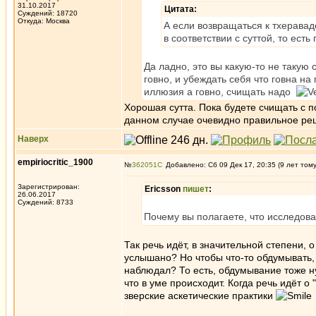
31.10.2017
Цитата:
Суждений: 18720
Откуда: Москва
А если возвращаться к тхеравад
в соответствии с суттой, то ест
Да ладно, это вы какую-то не такую 
говно, и убеждать себя что говна на
иллюзия а говно, счищать надо
Хорошая сутта. Пока будете счищать с п
данном случае очевидно правильное ре
Наверх
empiriocritic_1900
№
362051
Добавлено: Сб 09 Дек 17, 20:35 (9 лет том
Зарегистрирован:
Ericsson
пишет
:
26.06.2017
Суждений: 8733
Почему вы полагаете, что исследова
Так речь идёт, в значительной степени, 
услышано? Но чтобы что-то обдумывать, н
наблюдал? То есть, обдумывание тоже ну
что в уме происходит. Когда речь идёт о
зверские аскетические практики