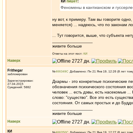
КИ
пишет
:
Феномены в кантианском и гуссерлев
ну вот, к примеру. Там вы говорите одно,
меняется) ... надеюсь, что по законам ло
... Тут говорится, выше, что субъекта не
_________________
живите больше
Ответы на этот пост:
КИ
Наверх
Frithegar
№
466349
Добавлено: Пн 21 Янв 19, 12:26 (8 лет том
заблокирован
Зарегистрирован:
Дхармы - это конкретные психические 
27.04.2015
обозначения психического состояния вооб
Суждений: 5882
человек ... есть дэвы, есть насекомые .
слово: "существо". Все это есть существ
состояния. От самых простых и до Буддх
_________________
живите больше
Наверх
КИ
№
466350
Добавлено: Пн 21 Янв 19, 12:27 (8 лет том