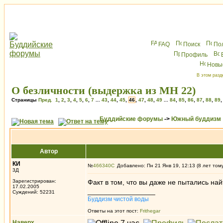
FAQ
Поиск
По
Профиль
Новы
В этом разд
О безличности (выдержка из МН 22)
Страницы
Пред.
1
,
2
,
3
,
4
,
5
,
6
,
7
...
43
,
44
,
45
,
46
,
47
,
48
,
49
...
84
,
85
,
86
,
87
,
88
,
89
Буддийские форумы
->
Южный буддизм
Автор
КИ
№
466340
Добавлено: Пн 21 Янв 19, 12:13 (8 лет том
3Д
Зарегистрирован:
Факт в том, что вы даже не пытались на
17.02.2005
_________________
Суждений: 52231
Буддизм чистой воды
Ответы на этот пост:
Frithegar
Наверх