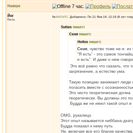
Наверх
Йог
№
466345
Добавлено: Пн 21 Янв 19, 12:19 (8 лет том
Гость
Suttas
пишет
:
Сеня
пишет
:
Helios
пишет
:
Сеня
, чувство тоже не-я. из
"Я есть" - это самое тонча
я есть". И даже о нем говор
Это всё равно что сказать, что 
загрязнение, а естество ума.
Такую позицию занимают люди с
погасить вместе с осознанность
Это чисто теоретическая догма.
теоретически. Вы должны это пон
Будда же не имел такой опыт и 
OMG, рукалицо.
Этот опыт называется ниббана-дхату,
Будда показал к нему путь.
Ум, включая все его благие качеств