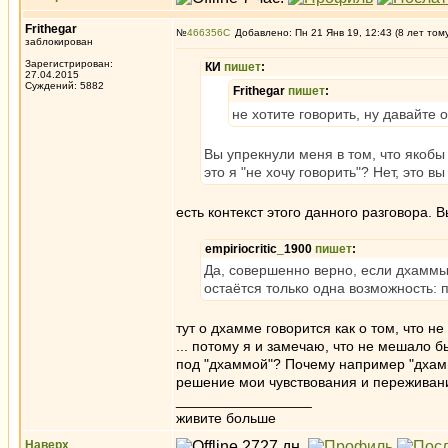
Frithegar
№
466356
Добавлено: Пн 21 Янв 19, 12:43 (8 лет том
заблокирован
Зарегистрирован:
КИ
пишет
:
27.04.2015
Суждений: 5882
Frithegar
пишет
:
не хотите говорить, ну давайте
Вы упрекнули меня в том, что якобы 
это я "не хочу говорить"? Нет, это в
есть контекст этого данного разговора. 
empiriocritic_1900
пишет
:
Да, совершенно верно, если дхаммы 
остаётся только одна возможность:
тут о дхамме говорится как о том, что н
... потому я и замечаю, что не мешало 
под "дхаммой"? Почему например "дхамма
решение мои чувствования и переживания
_________________
живите больше
Наверх