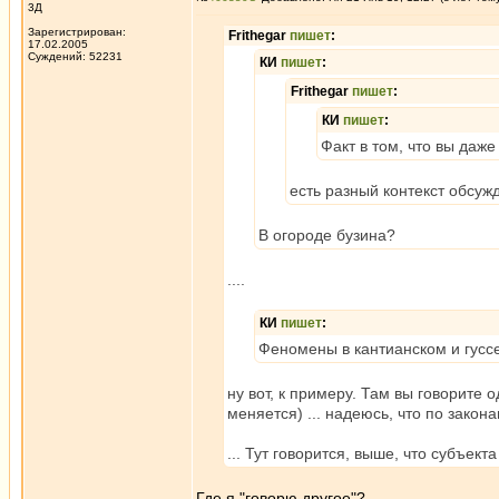
3Д
Зарегистрирован:
Frithegar
пишет
:
17.02.2005
Суждений: 52231
КИ
пишет
:
Frithegar
пишет
:
КИ
пишет
:
Факт в том, что вы даж
есть разный контекст обсуж
В огороде бузина?
....
КИ
пишет
:
Феномены в кантианском и гуссе
ну вот, к примеру. Там вы говорите о
меняется) ... надеюсь, что по закон
... Тут говорится, выше, что субъек
Где я "говорю другое"?