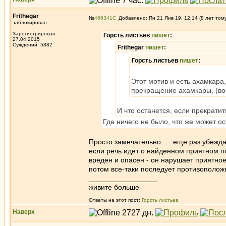
Frithegar
№
466341
Добавлено: Пн 21 Янв 19, 12:14 (8 лет том
заблокирован
Зарегистрирован:
Горсть листьев
пишет
:
27.04.2015
Суждений: 5882
Frithegar
пишет
:
Горсть листьев
пишет
:
Этот мотив и есть ахамкара
прекращение ахамкары, (вос
И что останется, если прекратит
Где ничего не было, что же может о
Просто замечательно ... еще раз убежда
если речь идет о найденном приятном по
вреден и опасен - он нарушает приятное
потом все-таки последует противополо
_________________
живите больше
Ответы на этот пост:
Горсть листьев
Наверх