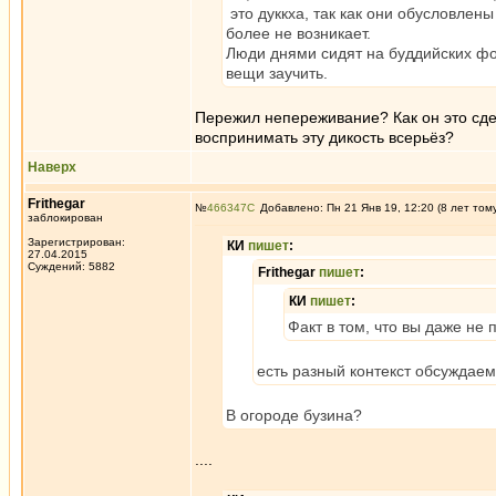
это дуккха, так как они обусловлены
более не возникает.
Люди днями сидят на буддийских фо
вещи заучить.
Пережил непереживание? Как он это с
воспринимать эту дикость всерьёз?
Наверх
Frithegar
№
466347
Добавлено: Пн 21 Янв 19, 12:20 (8 лет том
заблокирован
Зарегистрирован:
КИ
пишет
:
27.04.2015
Суждений: 5882
Frithegar
пишет
:
КИ
пишет
:
Факт в том, что вы даже не
есть разный контекст обсуждаем
В огороде бузина?
....