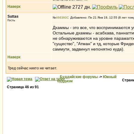
Наверх
Suttas
№
466360
Добавлено: Пн 21 Янв 19, 12:55 (8 лет том
Гость
Дхаммы - это все, что воспринимаются 
Остальные дхаммы - асабхава, паннатти
не обнаруживаются на уровне параматтх
"существо", "Атман" и тд, которые Фрид
саммути, задвинул непонятно куда).
Наверх
Тред сейчас никто не читает.
Буддийские форумы
->
Южный
Стран
буддизм
Страница
46
из
91