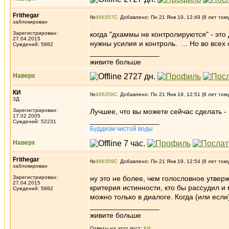
Frithegar
№
466357
Добавлено: Пн 21 Янв 19, 12:49 (8 лет том
заблокирован
Зарегистрирован:
когда "дхаммы не контролируются" - эт
27.04.2015
нужны усилия и контроль. ... Но во всех
Суждений: 5882
_________________
живите больше
Наверх
КИ
№
466358
Добавлено: Пн 21 Янв 19, 12:51 (8 лет том
3Д
Зарегистрирован:
Лучшее, что вы можете сейчас сделать - 
17.02.2005
_________________
Суждений: 52231
Буддизм чистой воды
Наверх
Frithegar
№
466359
Добавлено: Пн 21 Янв 19, 12:54 (8 лет том
заблокирован
Зарегистрирован:
ну это не более, чем голословное утвер
27.04.2015
критерия истинности, кто бы рассудил и 
Суждений: 5882
можно только в диалоге. Когда (или если)
_________________
живите больше
Ответы на этот пост:
КИ