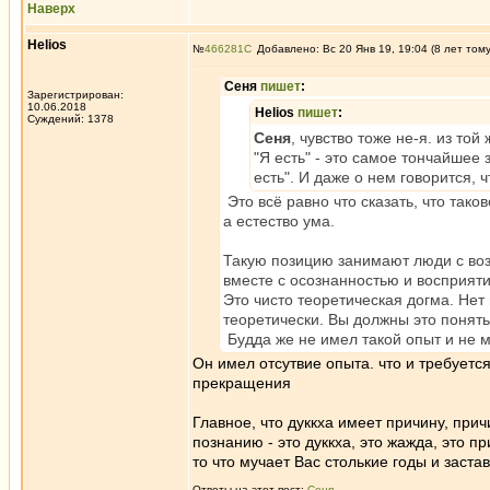
Наверх
Helios
№
466281
Добавлено: Вс 20 Янв 19, 19:04 (8 лет том
Сеня
пишет
:
Зарегистрирован:
10.06.2018
Helios
пишет
:
Суждений: 1378
Сеня
, чувство тоже не-я. из той
"Я есть" - это самое тончайшее
есть". И даже о нем говорится, 
Это всё равно что сказать, что тако
а естество ума.
Такую позицию занимают люди с воз
вместе с осознанностью и восприят
Это чисто теоретическая догма. Нет
теоретически. Вы должны это понять,
Будда же не имел такой опыт и не м
Он имел отсутвие опыта. что и требует
прекращения
Главное, что дуккха имеет причину, при
познанию - это дуккха, это жажда, это п
то что мучает Вас столькие годы и заста
Ответы на этот пост:
Сеня