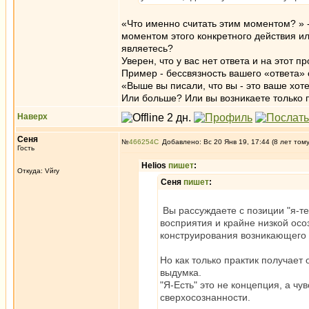
«Что именно считать этим моментом? » 
моментом этого конкретного действия ил
являетесь?
Уверен, что у вас нет ответа и на этот п
Пример - бессвязность вашего «ответа»
«Выше вы писали, что вы - это ваше хот
Или больше? Или вы возникаете только
Наверх
Сеня
№
466254
Добавлено: Вс 20 Янв 19, 17:44 (8 лет том
Гость
Helios
пишет
:
Откуда: Vйry
Сеня
пишет
:
Вы рассуждаете с позиции "я-те
восприятия и крайне низкой осо
конструирования возникающего 
Но как только практик получает
выдумка.
"Я-Есть" это не концепция, а ч
сверхосознанности.