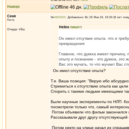
Наверх
Сеня
№
466292
Добавлено: Вс 20 Янв 19, 19:30 (8 лет том
Гость
Helios
пишет
:
Откуда: Vйry
Он имел отсутвие опыта. что и тре
прекращения
Главное, что дуккха имеет причину,
опыту и познанию - это дуккха, это 
Вас это мучать, то что мучает Вас с
Он имел отсутствие опыта?
Т.е. Ваша позиция: "Верую ибо абсурдно!
Стремиться к отсутствию опыта как цели 
Спорить с такими людьми имеющими таки
Были научные эксперементы по НЛП. Ког
посмотрели только что, самый интересн
Потом объявили что фильм закончился и
Рассказывали друг другу отсутствующий
Потом некто на улице начал их спрашива