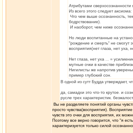
Атрибутами сверхосознанности я
Из всего этого следует аксиома:
Что чем выше осознанность, те
бодрствование).
И наоборот, чем ниже осознанно
Но люди воспитанные на установ
"рождение и смерть" не смогут 
восприятия(нет глаза, нет уха, нет
Нет глаза, нет уха ... = усилиен
мутные очки в качестве приблиз
Нигилисты же напротив уверены ч
пример глубокий сон.
В одной из сутт Будда утверждает, чт
да, самадхи это что-то крутое. и со
русле трех характеристик. безжалос
Вы не разделяете понятий органы чувств
просто чувства(восприятия). Восприятие
чувств это очки для восприятия, их можн
Поэтому все верно говорится, что "я есть
характеризуется только силой осознанно