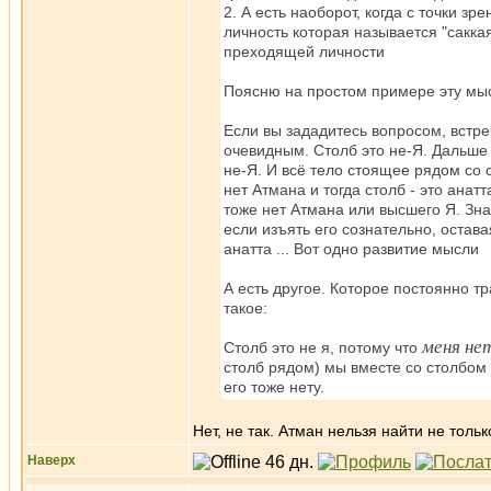
2. А есть наоборот, когда с точки 
личность которая называется "сакка
преходящей личности
Поясню на простом примере эту мы
Если вы зададитесь вопросом, встреч
очевидным. Столб это не-Я. Дальше 
не-Я. И всё тело стоящее рядом со с
нет Атмана и тогда столб - это анатт
тоже нет Атмана или высшего Я. Знач
если изъять его сознательно, остав
анатта ... Вот одно развитие мысли
А есть другое. Которое постоянно тр
такое:
меня не
Столб это не я, потому что
столб рядом) мы вместе со столбом 
его тоже нету.
Нет, не так. Атман нельзя найти не толь
Наверх