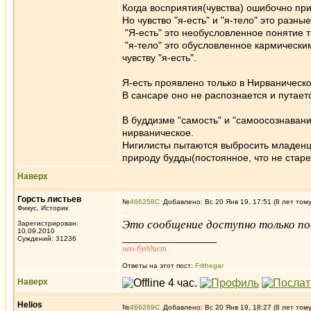
Когда восприятия(чувства) ошибочно прир
Но чувство "я-есть" и "я-тело" это разны
"Я-есть" это необусловленное понятие т
"я-тело" это обусловленное кармическ
чувству "я-есть".
Я-есть проявлено только в Нирваническо
В сансаре оно не распознается и путаетс
В буддизме "самость" и "самоосознаван
нирваническое.
Нигилисты пытаются выбросить младенца
природу будды(постоянное, что не старе
Наверх
Горсть листьев
№
466258
Добавлено: Вс 20 Янв 19, 17:51 (8 лет том
Фикус, Историк
Это сообщение доступно только по
Зарегистрирован:
10.09.2010
_________________
Суждений: 31236
нео-буддист
Ответы на этот пост:
Frithegar
Наверх
Helios
№
466269
Добавлено: Вс 20 Янв 19, 18:27 (8 лет том