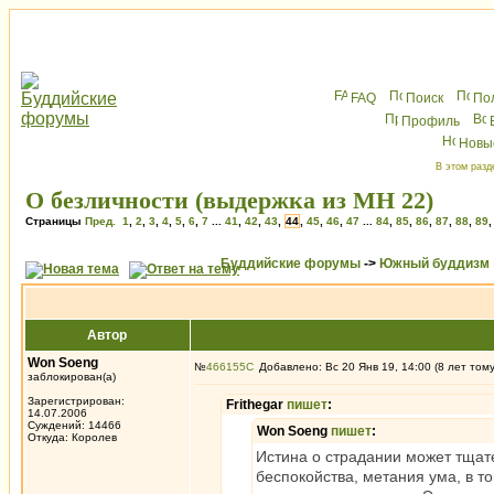
FAQ
Поиск
По
Профиль
Новы
В этом разд
О безличности (выдержка из МН 22)
Страницы
Пред.
1
,
2
,
3
,
4
,
5
,
6
,
7
...
41
,
42
,
43
,
44
,
45
,
46
,
47
...
84
,
85
,
86
,
87
,
88
,
89
Буддийские форумы
->
Южный буддизм
Автор
Won Soeng
№
466155
Добавлено: Вс 20 Янв 19, 14:00 (8 лет том
заблокирован(а)
Зарегистрирован:
Frithegar
пишет
:
14.07.2006
Суждений: 14466
Won Soeng
пишет
:
Откуда: Королев
Истина о страдании может тщат
беспокойства, метания ума, в то