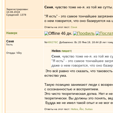
Сеня
, чувство тоже не-я. из той же сутт
Зарегистрирован:
10.06.2018
Суждений: 1378
"Я есть" - это самое тончайшее загрязне
о нем говорится, что оно базируется на 
Ответы на этот пост:
Сеня
Наверх
Сеня
№
466276
Добавлено: Вс 20 Янв 19, 18:44 (8 лет том
Гость
Helios
пишет
:
Откуда: Vйry
Сеня
, чувство тоже не-я. из той же 
"Я есть" - это самое тончайшее загр
даже о нем говорится, что оно бази
Это всё равно что сказать, что таковост
естество ума.
Такую позицию занимают люди с воззрен
с осознанностью и восприятием.
Это чисто теоретическая догма. Нет и н
теоретически. Вы должны это понять, вед
Будда же не имел такой опыт и не мог е
Ответы на этот пост:
Helios
,
Йог
,
Suttas