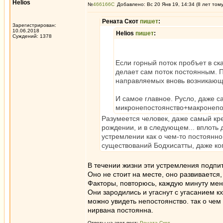
Helios
№
466166
Добавлено: Вс 20 Янв 19, 14:34 (8 лет том
Рената Скот
пишет
:
Зарегистрирован:
10.06.2018
Helios
пишет
:
Суждений: 1378
Если горный поток пробъет в ск
делает сам поток постоянным. П
направляемых вновь возникающ
И самое главное. Русло, даже с
микронепостоянство+макронепос
Разумеется человек, даже самый кре
рождении, и в следующем... вплоть 
устремлении как о чем-то постоянн
существований Бодхисатты, даже ко
В течении жизни эти устремления подпит
Оно не стоит на месте, оно развивается,
Факторы, повторюсь, каждую минуту мен
Они зародились и угаснут с угасанием 
можно увидеть непостоянство. так о чем
нирвана постоянна.
Ответы на этот пост:
Рената Скот