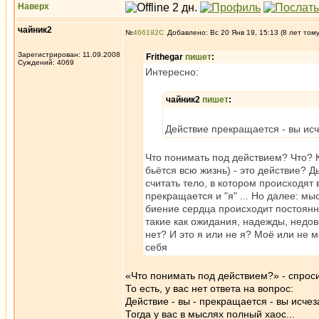
Наверх
чайник2
№
466192
Добавлено: Вс 20 Янв 19, 15:13 (8 лет том
Зарегистрирован: 11.09.2008
Frithegar
пишет
:
Суждений: 4069
Интересно:
чайник2
пишет
:
Действие прекращается - вы ис
Что понимать под действием? Что? К
бьётся всю жизнь) - это действие? Д
считать тело, в котором происходят
прекращается и "я" ... Но далее: 
биение сердца происходит постоянн
такие как ожидания, надежды, недово
нет? И это я или не я? Моё или не 
себя
«Что понимать под действием?» - спросите
То есть, у вас нет ответа на вопрос:
Действие - вы - прекращается - вы исч
Тогда у вас в мыслях полный хаос...