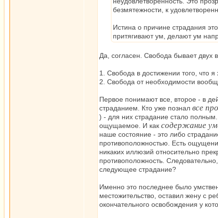
неудовлетворенность. Это прозре
безмятежности, к удовлетворенн
Истина о причине страдания это
притягивают ум, делают ум нап
Да, согласен. Свобода бывает двух 
1. Свобода в достижении того, что я
2. Свобода от необходимости вообщ
Первое понимают все, второе - в дей
все п
страданием. Кто уже познал
) - для них страдание стало полным
содержание ум
ощущаемое. И как
наше состояние - это либо страдание
противоположностью. Есть ощущение 
никаких иллюзий относительно прек
противоположность. Следовательно,
следующее страдание?
Именно это последнее было умствен
местожительство, оставил жену с ре
окончательного освобождения у кот