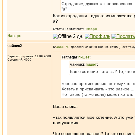
Страдание, дуккха как первооснова.
"я"
Как из страдания - одного из множества
я?
Ответы на этот пост:
Frithegar
Наверх
чайник2
№
466187
Добавлено: Вс 20 Янв 19, 15:05 (8 лет том
Зарегистрирован: 11.09.2008
Frithegar
пишет
:
Суждений: 4069
чайник2
пишет
:
Ваше хотение - это вы? То, что
конечно противоречие, потому что 
Хотеть и присваивать - это разное ..
Но так же (та же воля) может хотет
Ваши слова:
«так появляется моё хотение. А это уж
поступками»
Что совершенно разное? То, что вы пишет