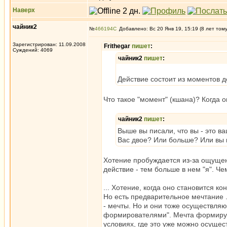
Наверх
чайник2
№
466194
Добавлено: Вс 20 Янв 19, 15:19 (8 лет том
Зарегистрирован: 11.09.2008
Frithegar
пишет
:
Суждений: 4069
чайник2
пишет
:
Действие состоит из моментов д
Что такое "момент" (кшана)? Когда 
чайник2
пишет
:
Выше вы писали, что вы - это в
Вас двое? Или больше? Или вы 
Хотение пробуждается из-за ощущен
действие - тем больше в нем "я". Ч
... Хотение, когда оно становится ко
Но есть предварительное мечтание ...
- мечты. Но и они тоже осуществля
формирователями". Мечта формирует
условиях, где это уже можно осущес