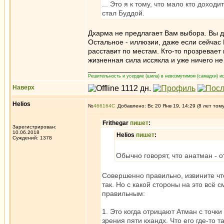
... Это я к тому, что мало кто доход
стал Буддой.
Дхарма не предлагает Вам выбора. Вы д
Остальное - иллюзии, даже если сейчас
расставит по местам. Кто-то прозревает в
жизненная сила иссякла и уже ничего не
_________________
Решительность и усердие (шила) в невозмутимом (самадхи) ис
Наверх
Helios
№
466164
Добавлено: Вс 20 Янв 19, 14:29 (8 лет том
Frithegar
пишет
:
Зарегистрирован:
10.06.2018
Helios
пишет
:
Суждений: 1378
Обычно говорят, что анатман - 
Совершенно правильно, извините что
так. Но с какой стороны на это всё 
правильным:
1. Это когда отрицают Атман с точк
зрения пяти кхандх. Что его где-то т