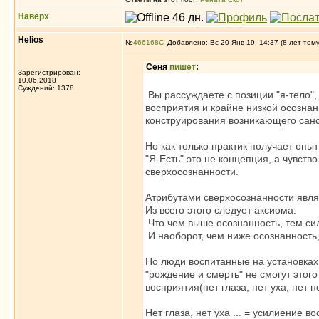
Наверх
Helios
№
466168
Добавлено: Вс 20 Янв 19, 14:37 (8 лет том
Сеня
пишет
:
Зарегистрирован:
10.06.2018
Суждений: 1378
Вы рассуждаете с позиции "я-тело", 
восприятия и крайне низкой осознан
конструирования возникающего санс
Но как только практик получает опы
"Я-Есть" это не концепция, а чувст
сверхосознанности.
Атрибутами сверхосознанности являю
Из всего этого следует аксиома:
Что чем выше осознанность, тем сил
И наоборот, чем ниже осознанность
Но люди воспитанные на установках,
"рождение и смерть" не смогут этог
восприятия(нет глаза, нет уха, нет нос
Нет глаза, нет уха ... = усилиение в