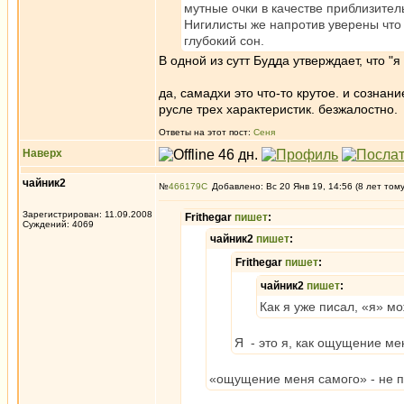
мутные очки в качестве приблизител
Нигилисты же напротив уверены что (
глубокий сон.
В одной из сутт Будда утверждает, что "я
да, самадхи это что-то крутое. и сознани
русле трех характеристик. безжалостно.
Ответы на этот пост:
Сеня
Наверх
чайник2
№
466179
Добавлено: Вс 20 Янв 19, 14:56 (8 лет том
Зарегистрирован: 11.09.2008
Frithegar
пишет
:
Суждений: 4069
чайник2
пишет
:
Frithegar
пишет
:
чайник2
пишет
:
Как я уже писал, «я» мо
Я - это я, как ощущение ме
«ощущение меня самого» - не пон