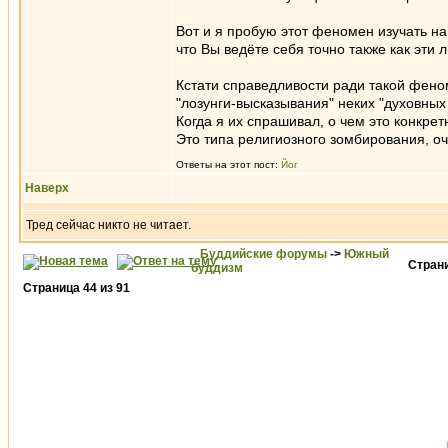
Вот и я пробую этот феномен изучать н
что Вы ведёте себя точно также как эти 
Кстати справедливости ради такой фено
"лозунги-высказывания" неких "духовных 
Когда я их спрашивал, о чем это конкрет
Это типа религиозного зомбирования, 
Ответы на этот пост:
Йог
Наверх
Тред сейчас никто не читает.
Буддийские форумы
->
Южный
Стран
буддизм
Страница
44
из
91