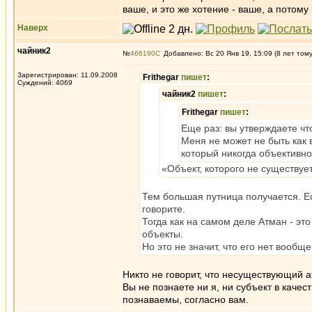
ваше, и это же хотение - ваше, а потому
Наверх
чайник2
№
466190
Добавлено: Вс 20 Янв 19, 15:09 (8 лет том
Зарегистрирован: 11.09.2008
Frithegar
пишет
:
Суждений: 4069
чайник2
пишет
:
Frithegar
пишет
:
Еще раз: вы утверждаете что
Меня не может не быть как 
который никогда объективно
«Объект, которого не существу
Тем большая путница получается. Есл
говорите.
Тогда как на самом деле Атман - это
объекты.
Но это не значит, что его нет вообще
Никто не говорит, что несуществующий ат
Вы не познаете ни я, ни субъект в качест
познаваемы, согласно вам.