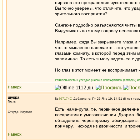
нирвана это прекращение чувственного 
Вы точно уверены, что отличите, что уд
зрительного восприятия?
Сангахе подробно разъясняются читты в 
Выдумывать по этому вопросу неосноват
Например, когда Вы закрываете глаза и 
что-то мысленно напеваете - это умстве
глазами комнату, в которой перед этим 
запоминал. То есть я могу видеть ее с др
Но глаз в этот момент не воспринимает 
_________________
Решительность и усердие (шила) в невозмутимом (самадхи) ис
Наверх
шукра
№
467174
Добавлено: Пт 25 Янв 19, 14:51 (8 лет том
Гость
Есть нама-рупа, т.е. первичное делени
Откуда: Nayman
восприятии и умозаключении. Дхарма б
объеденить через призму абхидхармы. Т.
примеру, исходя из двоичности и троич
Наверх