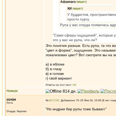
Adzamaro
пишет
:
КИ
пишет
:
У буддистов, пространствен
просто пургу.
Рупа у вас откуда появилась вд
"Сами сферы ощущений", которые у в
это у вас не рупа, что-ли?
Это понятия разные. Есть рупа, та что во
"цвет и форма", ощущение. Это называет
локализован цвет? Вот смотрите вы на з
а) в яблоке
б) в глазу
в) в голове
г) свой вариант
Ответы на этот пост:
КИ
Наверх
шукра
№
467179
Добавлено: Пт 25 Янв 19, 15:09 (8 лет том
Гость
"Но индрии бер рупы тоже бывают."
Откуда: Nayman