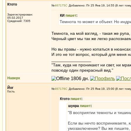
Ктото
№
467175
Добавлено: Пт 25 Янв 19, 14:55 (8 лет том
Зарегистрирован:
КИ
пишет
:
05.02.2017
Суждений: 7305
Темнота то может и объект. Но индр
Темнота, на мой взгляд, - такая же рупа, 
Черный цвет мы так же легко распознаем
Но вы правы - нужно копаться в нюансах
И это не тот вопрос, который для меня н
_________________
"Там, куда не проникают ни свет, ни мрак
повсюду один прекрасный вид."
Наверх
Йог
№
467176
Добавлено: Пт 25 Янв 19, 15:00 (8 лет том
Гость
Ктото
пишет
:
шукра
пишет
:
"В восприятии темноты и тишины
Если вы нечто воспринимаете, к
умозаключение? Вы же пишите, 