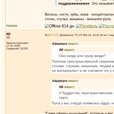
поддерживаемое
. Это называе
Волосы, ногти, зубы, кожа - концептуал
столы, стулья, машины - внешняя рупа.
Наверх
КИ
№
467172
Добавлено: Пт 25 Янв 19, 14:42 (8 лет том
3Д
Зарегистрирован:
Adzamaro
пишет
:
17.02.2005
Суждений: 52235
КИ
пишет
:
Оно нигде или сразу везде?
Понятие пространственной локализа
столам, стульям, машинам, людям и
не материалист и не считаете что у 
Adzamaro
пишет
:
КИ
пишет
:
У буддистов, пространственная 
пургу.
Рупа у вас откуда появилась вдруг,
"Сами сферы ощущений", которые у вас "