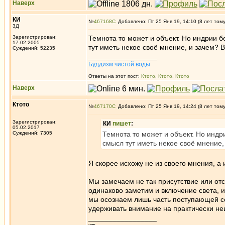
Наверх
КИ
№
467168
Добавлено: Пт 25 Янв 19, 14:10 (8 лет том
3Д
Зарегистрирован:
Темнота то может и объект. Но индрии б
17.02.2005
тут иметь некое своё мнение, и зачем? В
Суждений: 52235
_________________
Буддизм чистой воды
Ответы на этот пост:
Ктото
,
Ктото
,
Ктото
Наверх
Ктото
№
467170
Добавлено: Пт 25 Янв 19, 14:24 (8 лет том
Зарегистрирован:
КИ
пишет
:
05.02.2017
Суждений: 7305
Темнота то может и объект. Но индр
смысл тут иметь некое своё мнение, 
Я скорее исхожу не из своего мнения, а
Мы замечаем не так присутствие или отс
одинаково заметим и включение света, 
мы осознаем лишь часть поступающей с
удерживать внимание на практически не
_________________