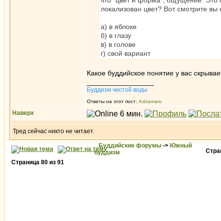
что "цвет и форма", ощущение. Это 
локализован цвет? Вот смотрите вы 
а) в яблоке
б) в глазу
в) в голове
г) свой вариант
Какое буддийское понятие у вас скрыва
_________________
Буддизм чистой воды
Ответы на этот пост:
Adzamaro
Наверх
Тред сейчас никто не читает.
Буддийские форумы
->
Южный
Стр
буддизм
Страница
80
из
91