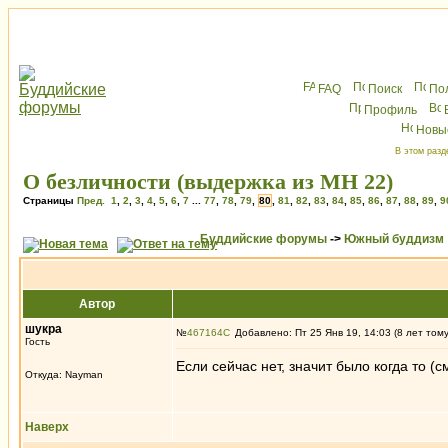
FAQ
Поиск
По
Профиль
Новы
В этом разд
О безличности (выдержка из МН 22)
Страницы
Пред.
1
,
2
,
3
,
4
,
5
,
6
,
7
...
77
,
78
,
79
,
80
,
81
,
82
,
83
,
84
,
85
,
86
,
87
,
88
,
89
,
9
Буддийские форумы
->
Южный буддизм
Автор
шукра
№
467164
Добавлено: Пт 25 Янв 19, 14:03 (8 лет том
Гость
Если сейчас нет, значит было когда то (
Откуда: Nayman
Наверх