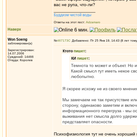
вас не рупа, что-ли?
_________________
Буддизм чистой воды
Ответы на этот пост:
Adzamaro
Наверх
Won Soeng
№
467173
Добавлено: Пт 25 Янв 19, 14:43 (8 лет том
заблокирован(а)
Зарегистрирован:
Ктото
пишет
:
14.07.2006
Суждений: 14466
КИ
пишет
:
Откуда: Королев
Темнота то может и объект. Но 
Какой смысл тут иметь некое сво
любопытно.
Я скорее исхожу не из своего мнени
Мы замечаем не так присутствие или
сторону, одинаково заметим и включ
информационного перегруза - мы о
выживания нет смысла долго удержи
представляет опасности.
Психофизиология тут не очень хороший 