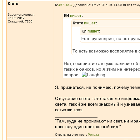
Ктото
№
467166
Добавлено: Пт 25 Янв 19, 14:08 (8 лет том
Зарегистрирован:
КИ
пишет
:
05.02.2017
Суждений: 7305
Ктото
пишет
:
КИ
пишет
:
Есть рупиндрия, но нет руп
То есть возможно восприятие в 
Нет, восприятие это уже наличие о
таких нюансов, но я этим не интере
вопрос.
Я, признаться, не понимаю, почему темно
Отсутствие света - это такая же информа
света, такой же всем знакомый и узнав
сетчатки глаз.
_________________
"Там, куда не проникают ни свет, ни мрак
повсюду один прекрасный вид."
Ответы на этот пост:
Рената