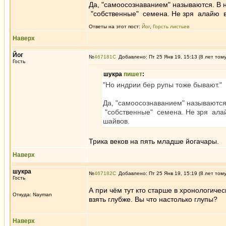
Да, "самоосознаванием" называются. В 
"собственные" семена. Не зря алайю вв
Ответы на этот пост:
Йог
,
Горсть листьев
Наверх
Йог
№
467181
Добавлено: Пт 25 Янв 19, 15:13 (8 лет том
Гость
шукра
пишет
:
"Но индрии бер рупы тоже бывают."
Да, "самоосознаванием" называются
"собственные" семена. Не зря алай
шайвов.
Трика веков на пять младше йогачары.
Наверх
шукра
№
467182
Добавлено: Пт 25 Янв 19, 15:19 (8 лет том
Гость
А при чём тут кто старше в хронологич
Откуда: Nayman
взять глубже. Вы что настолько глупы?
Наверх