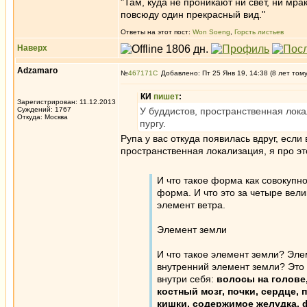
"Там, куда не проникают ни свет, ни мрак
повсюду один прекрасный вид."
Ответы на этот пост:
Won Soeng
,
Горсть листьев
Наверх
Adzamaro
№
467171
Добавлено: Пт 25 Янв 19, 14:38 (8 лет том
КИ
пишет
:
Зарегистрирован: 11.12.2013
Суждений: 1767
У буддистов, пространственная лока
Откуда: Москва
пургу.
Рупа у вас откуда появилась вдруг, есл
пространственная локализация, я про эт
И что такое форма как совокупн
форма. И что это за четыре вел
элемент ветра.
Элемент земли
И что такое элемент земли? Эле
внутренний элемент земли? Это 
внутри себя:
волосы на голове,
костный мозг, почки, сердце, 
кишки, содержимое желудка, ф