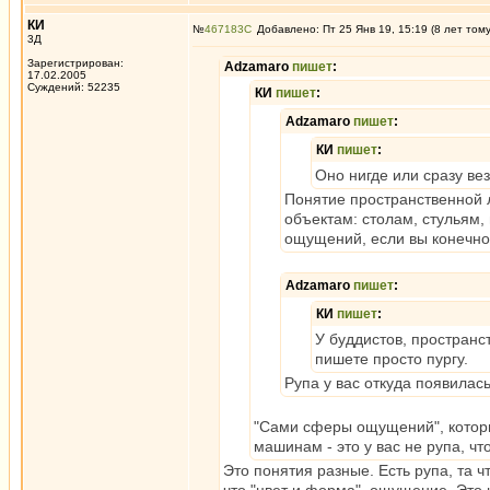
КИ
№
467183
Добавлено: Пт 25 Янв 19, 15:19 (8 лет том
3Д
Зарегистрирован:
Adzamaro
пишет
:
17.02.2005
Суждений: 52235
КИ
пишет
:
Adzamaro
пишет
:
КИ
пишет
:
Оно нигде или сразу ве
Понятие пространственной 
объектам: столам, стульям
ощущений, если вы конечно 
Adzamaro
пишет
:
КИ
пишет
:
У буддистов, пространс
пишете просто пургу.
Рупа у вас откуда появилас
"Сами сферы ощущений", которые
машинам - это у вас не рупа, чт
Это понятия разные. Есть рупа, та чт