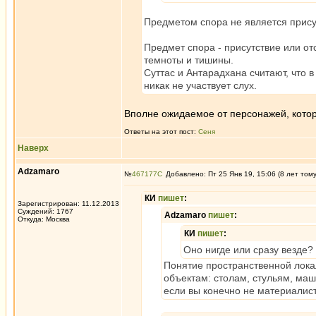
Предметом спора не является прису
Предмет спора - присутствие или отс
темноты и тишины.
Суттас и Антарадхана считают, что 
никак не участвует слух.
Вполне ожидаемое от персонажей, кото
Ответы на этот пост:
Сеня
Наверх
Adzamaro
№
467177
Добавлено: Пт 25 Янв 19, 15:06 (8 лет том
КИ
пишет
:
Зарегистрирован: 11.12.2013
Суждений: 1767
Adzamaro
пишет
:
Откуда: Москва
КИ
пишет
:
Оно нигде или сразу везде?
Понятие пространственной лока
объектам: столам, стульям, ма
если вы конечно не материалист 