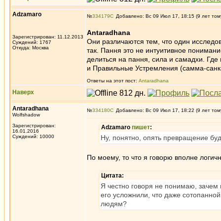
Adzamaro
№
334179
Добавлено: Вс 09 Июл 17, 18:15 (9 лет том
Antaradhana
Зарегистрирован: 11.12.2013
Они различаются тем, что один исследов
Суждений: 1767
Откуда: Москва
так. Пання это не интуитивное пониман
делиться на пання, сила и самадхи. Где
и Правильные Устремления (самма-санка
Ответы на этот пост:
Antaradhana
Наверх
Antaradhana
№
334180
Добавлено: Вс 09 Июл 17, 18:22 (9 лет том
Wolfshadow
Зарегистрирован:
Adzamaro
пишет
:
16.01.2016
Суждений: 10000
Ну, понятно, опять превращение буд
По моему, то что я говорю вполне логичн
Цитата:
Я честно говоря не понимаю, зачем 
его усложнили, что даже сотопанной 
людям?