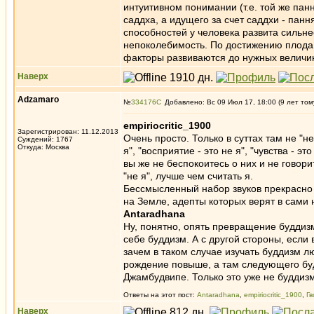
интуитивном понимании (т.е. той же панн
саддха, а идущего за счет саддхи - панн
способностей у человека развита сильне
непоколебимость. По достижению плода с
факторы развиваются до нужных величи
Наверх
Adzamaro
№
334176
Добавлено: Вс 09 Июл 17, 18:00 (9 лет том
empiriocritic_1900
Зарегистрирован: 11.12.2013
Очень просто. Только в суттах там не "не
Суждений: 1767
Откуда: Москва
я", "восприятие - это не я", "чувства - 
вы же не беспокоитесь о них и не говорит
"не я", лучше чем считать я.
Бессмысленный набор звуков прекрасн
на Земле, адепты которых верят в сами 
Antaradhana
Ну, понятно, опять превращение буддизм
себе буддизм. А с другой стороны, если 
зачем в таком случае изучать буддизм 
рождение повыше, а там следующего буд
Джамбудвипе. Только это уже не буддиз
Ответы на этот пост:
Antaradhana
,
empiriocritic_1900
,
Гв
Наверх