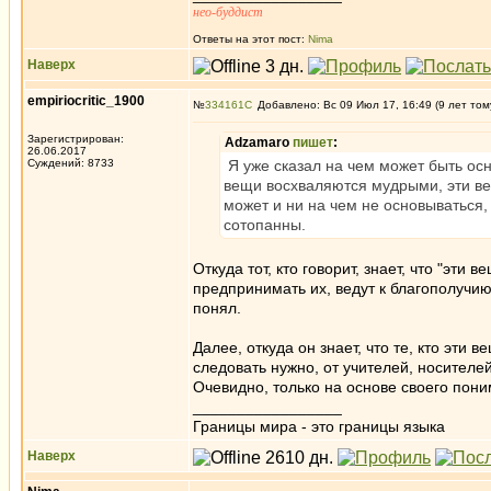
нео-буддист
Ответы на этот пост:
Nima
Наверх
empiriocritic_1900
№
334161
Добавлено: Вс 09 Июл 17, 16:49 (9 лет том
Зарегистрирован:
Adzamaro
пишет
:
26.06.2017
Суждений: 8733
Я уже сказал на чем может быть осн
вещи восхваляются мудрыми, эти вещ
может и ни на чем не основываться,
сотопанны.
Откуда тот, кто говорит, знает, что "эти
предпринимать их, ведут к благополучию 
понял.
Далее, откуда он знает, что те, кто эти
следовать нужно, от учителей, носителе
Очевидно, только на основе своего пон
_________________
Границы мира - это границы языка
Наверх