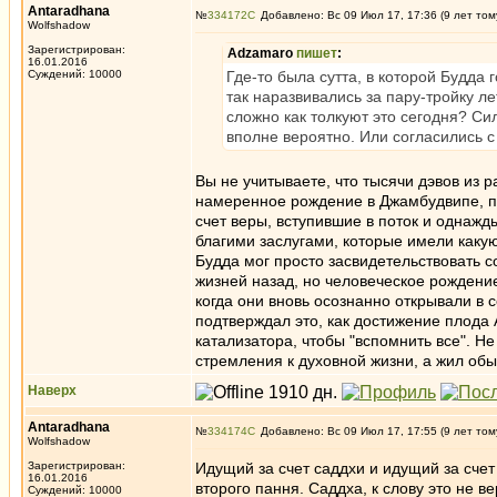
Antaradhana
№
334172
Добавлено: Вс 09 Июл 17, 17:36 (9 лет том
Wolfshadow
Зарегистрирован:
Adzamaro
пишет
:
16.01.2016
Суждений: 10000
Где-то была сутта, в которой Будда 
так наразвивались за пару-тройку ле
сложно как толкуют это сегодня? Сил
вполне вероятно. Или согласились с
Вы не учитываете, что тысячи дэвов из
намеренное рождение в Джамбудвипе, по
счет веры, вступившие в поток и однаж
благими заслугами, которые имели какую
Будда мог просто засвидетельствовать с
жизней назад, но человеческое рождение
когда они вновь осознанно открывали в 
подтверждал это, как достижение плода 
катализатора, чтобы "вспомнить все". Не
стремления к духовной жизни, а жил об
Наверх
Antaradhana
№
334174
Добавлено: Вс 09 Июл 17, 17:55 (9 лет том
Wolfshadow
Зарегистрирован:
Идущий за счет саддхи и идущий за счет 
16.01.2016
второго пання. Саддха, к слову это не в
Суждений: 10000