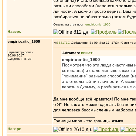
сотопанна) и стало меньше каких-то стр
разными способами (непонятно только за
личности. А можно просто верить. Вам н
разбираться не обязательно (потом будет
Ответы на этот пост:
empiriocritic_1900
Наверх
empiriocritic_1900
№
334171
Добавлено: Вс 09 Июл 17, 17:34 (9 лет том
Зарегистрирован:
Adzamaro
пишет
:
26.06.2017
Суждений: 8733
empiriocritic_1900
Посмотрел что эти люди счастливы и
сотопанна) и стало меньше каких-то
"понимание" разными способами (неп
это отдельный тип личности. А можн
верить в Дхамму, а разбираться не о
Да мне вообще всё нравится! По мне так 
о Я". Но как это можно сделать без пон
для человека бессмысленным набором з
_________________
Границы мира - это границы языка
Наверх