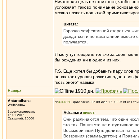
Ничтожная цель не стоит того, чтобы по
усложняет, таково понимание основанно
можно назвать попыткой примитивизиро
Цитата:
Гораздо эффективней стараться жит
дождаться и по накатанной вместе с
получается.
Я могу тут говорить только за себя, мен
бы рождения ни в одном из них.
P.S. Еще хотел бы добавить пару слов п
не хватает уровня развития одного из фа
"козырного" навыка.
Наверх
Antaradhana
№
334182
Добавлено: Вс 09 Июл 17, 18:25 (9 лет том
Wolfshadow
Зарегистрирован:
Adzamaro
пишет
:
16.01.2016
Суждений: 10000
Они различаются тем, что один иссл
это так. Пання это не интуитивное 
Восьмеричный Путь делиться на пан
Воззрения (самма-диттхи) и Правил