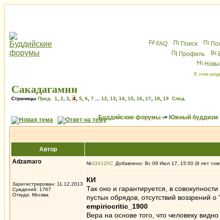
FAQ
Поиск
По
Профиль
Новы
В этом разд
Сакадагамин
Страницы
Пред.
1
,
2
,
3
,
4
,
5
,
6
,
7
...
12
,
13
,
14
,
15
,
16
,
17
,
18
,
19
След.
Буддийские форумы
->
Южный буддизм
Автор
Adzamaro
№
334120
Добавлено: Вс 09 Июл 17, 15:00 (9 лет том
КИ
Зарегистрирован: 11.12.2013
Так оно и гарантируется, в совокупност
Суждений: 1767
Откуда: Москва
пустых обрядов, отсутствий воззрений о
empiriocritic_1900
Вера на основе того, что человеку видно 