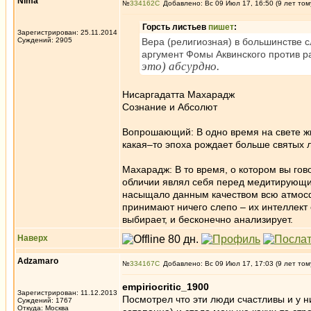
Nima
№
334162
Добавлено: Вс 09 Июл 17, 16:50 (9 лет том
Горсть листьев
пишет
:
Зарегистрирован: 25.11.2014
Суждений: 2905
Вера (религиозная) в большинстве с
аргумент Фомы Аквинского против р
это) абсурдно.
Нисаргадатта Махарадж
Сознание и Абсолют
Вопрошающий: В одно время на свете жи
какая–то эпоха рождает больше святых 
Махарадж: В то время, о котором вы гов
обличии являл себя перед медитирующи
насыщало данным качеством всю атмосф
принимают ничего слепо – их интеллект с
выбирает, и бесконечно анализирует.
Наверх
Adzamaro
№
334167
Добавлено: Вс 09 Июл 17, 17:03 (9 лет том
empiriocritic_1900
Зарегистрирован: 11.12.2013
Посмотрел что эти люди счастливы и у н
Суждений: 1767
Откуда: Москва