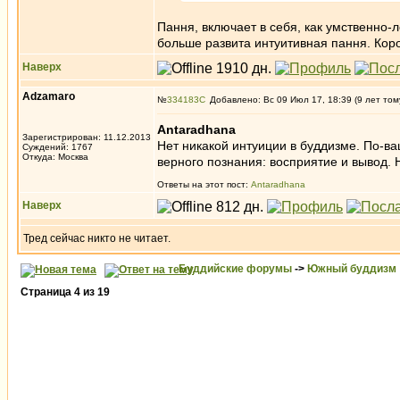
Пання, включает в себя, как умственно-л
больше развита интуитивная пання. Короч
Наверх
Adzamaro
№
334183
Добавлено: Вс 09 Июл 17, 18:39 (9 лет том
Antaradhana
Зарегистрирован: 11.12.2013
Нет никакой интуиции в буддизме. По-в
Суждений: 1767
Откуда: Москва
верного познания: восприятие и вывод. 
Ответы на этот пост:
Antaradhana
Наверх
Тред сейчас никто не читает.
Буддийские форумы
->
Южный буддизм
Страница
4
из
19