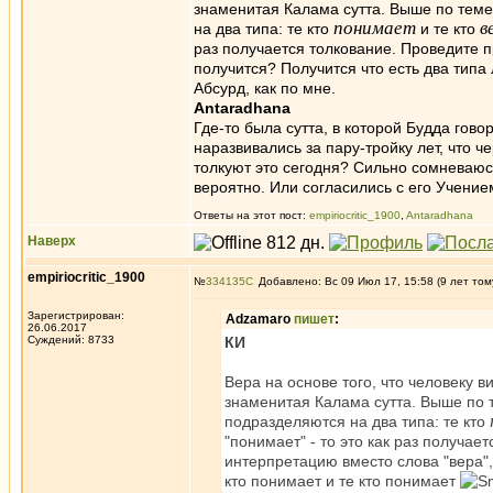
знаменитая Калама сутта. Выше по теме 
понимает
в
на два типа: те кто
и те кто
раз получается толкование. Проведите п
получится? Получится что есть два типа
Абсурд, как по мне.
Antaradhana
Где-то была сутта, в которой Будда гово
наразвивались за пару-тройку лет, что ч
толкуют это сегодня? Сильно сомневаюсь.
вероятно. Или согласились с его Учение
Ответы на этот пост:
empiriocritic_1900
,
Antaradhana
Наверх
empiriocritic_1900
№
334135
Добавлено: Вс 09 Июл 17, 15:58 (9 лет том
Зарегистрирован:
Adzamaro
пишет
:
26.06.2017
Суждений: 8733
КИ
Вера на основе того, что человеку ви
знаменитая Калама сутта. Выше по т
подразделяются на два типа: те кто
"понимает" - то это как раз получае
интерпретацию вместо слова "вера",
кто понимает и те кто понимает