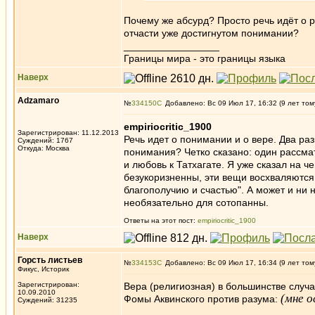
Почему же абсурд? Просто речь идёт о 
отчасти уже достигнутом понимании?
_________________
Границы мира - это границы языка
Наверх
Adzamaro
№
334150
Добавлено: Вс 09 Июл 17, 16:32 (9 лет том
empiriocritic_1900
Зарегистрирован: 11.12.2013
Речь идет о понимании и о вере. Два раз
Суждений: 1767
Откуда: Москва
понимания? Четко сказано: один рассма
и любовь к Татхагате. Я уже сказал на 
безукоризненны, эти вещи восхваляются 
благополучию и счастью". А может и ни 
необязательно для сотопанны.
Ответы на этот пост:
empiriocritic_1900
Наверх
Горсть листьев
№
334153
Добавлено: Вс 09 Июл 17, 16:34 (9 лет том
Фикус, Историк
Зарегистрирован:
Вера (религиозная) в большинстве случа
10.09.2010
(мне о
Фомы Аквинского против разума:
Суждений: 31235
_________________