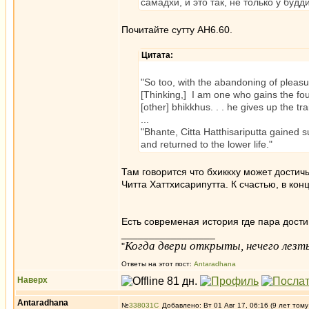
самадхи, и это так, не только у будд
Почитайте сутту АН6.60.
Цитата:
"So too, with the abandoning of pleasur
[Thinking,] I am one who gains the fou
[other] bhikkhus. . . he gives up the tra
...
"Bhante, Citta Hatthisariputta gained 
and returned to the lower life."
Там говорится что бхиккху может достичь
Читта Хаттхисарипутта. К счастью, в кон
Есть современая история где пара достиг
_________________
Когда двери открыты, нечего лезть
"
Ответы на этот пост:
Antaradhana
Наверх
Antaradhana
№
338031
Добавлено: Вт 01 Авг 17, 06:16 (9 лет тому