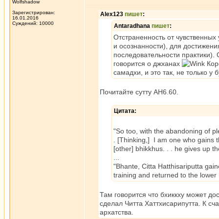
Wolfshadow
Зарегистрирован:
Alex123
пишет
:
16.01.2016
Суждений: 10000
Antaradhana
пишет
:
Отстраненность от чувственных
и осознанности), для достижени
последовательности практики). 
говорится о джханах
Коро
самадхи, и это так, не только у 
Почитайте сутту АН6.60.
Цитата:
"So too, with the abandoning of pl
. [Thinking,] I am one who gains t
[other] bhikkhus. . . he gives up th
...
"Bhante, Citta Hatthisariputta ga
training and returned to the lower l
Там говорится что бхиккху может дос
сделал Читта Хаттхисарипутта. К сча
архатства.