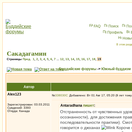
FAQ
Поиск
По
Профиль
Новы
В этом разд
Сакадагамин
Страницы
Пред.
1
,
2
,
3
,
4
,
5
,
6
,
7
...
12
,
13
,
14
,
15
,
16
,
17
,
18
,
19
Буддийские форумы
->
Южный буддизм
Автор
Alex123
№
338030
Добавлено: Вт 01 Авг 17, 05:20 (9 лет тому
Зарегистрирован: 03.03.2011
Antaradhana
пишет
:
Суждений: 3393
Откуда: Канада
Отстраненность от чувственных удо
осознанности), для достижения прав
последовательности практики). Смот
говорится о джханах
Короче 