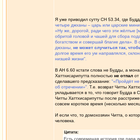
Я уже приводил сутту СН 53.34, где Будд
четыре джханы – царь или царские минист
«Ну же, дорогой, ради чего эти жёлтые 
обритой головой и чашей для сбора под
богатством и совершай благие дела». В 
джханы,
не может случиться так, чтоб
долгое время его ум направлялся, склон
низшей жизни".
В АН 6.60 кстати слова не Будды, а мон
Хаттхисарипутта полностью
не отпал
от 
сделавшего предсказание:
"«Пройдёт не 
об отречении»".
Т.е. возврат Читты Хатт
укладывается в то, что говорит Будда в 
Читты Хаттхисарипутты после расстрижени
совсем короткое время (несколько месяц
И если что, то домохозяин Читта, о кото
человека.
Цитата:
Есть современая история где пара до