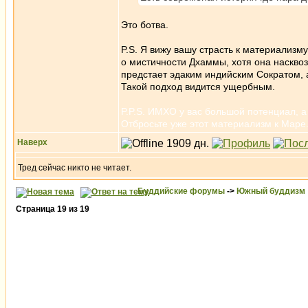
Это ботва.
P.S. Я вижу вашу страсть к материализм
о мистичности Дхаммы, хотя она насквоз
предстает эдаким индийским Сократом, 
Такой подход видится ущербным.
P.P.S. ИМХО у вас большой потенциал, а
Отбросьте уже этот материализм к Маре
Наверх
Тред сейчас никто не читает.
Буддийские форумы
->
Южный буддизм
Страница
19
из
19