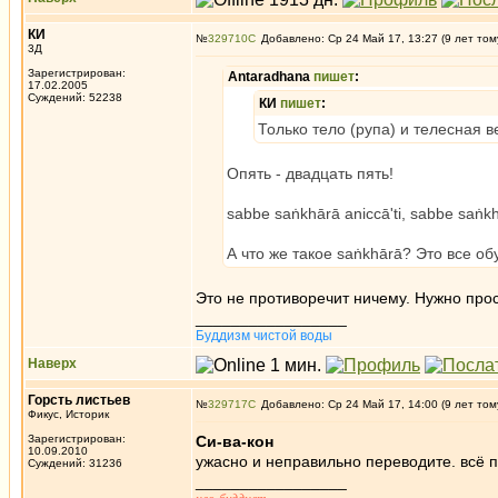
КИ
№
329710
Добавлено: Ср 24 Май 17, 13:27 (9 лет том
3Д
Зарегистрирован:
Antaradhana
пишет
:
17.02.2005
Суждений: 52238
КИ
пишет
:
Только тело (рупа) и телесная в
Опять - двадцать пять!
sabbe saṅkhārā aniccā'ti, sabbe saṅkh
А что же такое saṅkhārā? Это все о
Это не противоречит ничему. Нужно про
_________________
Буддизм чистой воды
Наверх
Горсть листьев
№
329717
Добавлено: Ср 24 Май 17, 14:00 (9 лет том
Фикус, Историк
Зарегистрирован:
Си-ва-кон
10.09.2010
ужасно и неправильно переводите. всё п
Суждений: 31236
_________________