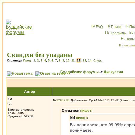
FAQ
Поиск
По
Профиль
Новы
В этом разд
Скандхи без упаданы
Страницы
Пред.
1
,
2
,
3
,
4
,
5
,
6
,
7
,
8
,
9
,
10
,
11
,
12
,
13
,
14
След.
Буддийские форумы
->
Дискуссии
Автор
КИ
№
329691
Добавлено: Ср 24 Май 17, 12:42 (9 лет том
3Д
Зарегистрирован:
Си-ва-кон
пишет
:
17.02.2005
Суждений: 52238
КИ
пишет
:
Вы понимаете, что 99.99% опре
понимаете.