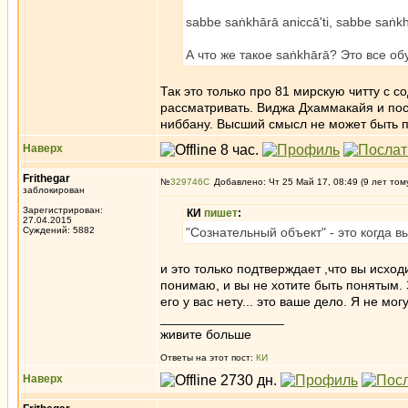
sabbe saṅkhārā aniccā'ti, sabbe saṅkh
А что же такое saṅkhārā? Это все о
Так это только про 81 мирскую читту с 
рассматривать. Виджа Дхаммакайя и посл
ниббану. Высший смысл не может быть пу
Наверх
Frithegar
№
329746
Добавлено: Чт 25 Май 17, 08:49 (9 лет том
заблокирован
Зарегистрирован:
КИ
пишет
:
27.04.2015
Суждений: 5882
"Сознательный объект" - это когда в
и это только подтверждает ,что вы исход
понимаю, и вы не хотите быть понятым. 
его у вас нету... это ваше дело. Я не м
_________________
живите больше
Ответы на этот пост:
КИ
Наверх