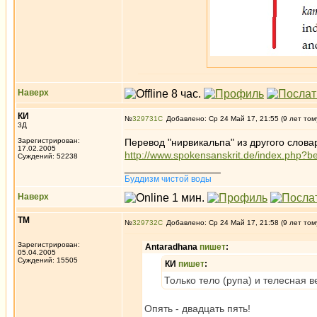
Наверх
КИ
№
329731
Добавлено: Ср 24 Май 17, 21:55 (9 лет том
3Д
Зарегистрирован:
Перевод "нирвикальпа" из другого слова
17.02.2005
http://www.spokensanskrit.de/index.php?b
Суждений: 52238
_________________
Буддизм чистой воды
Наверх
ТМ
№
329732
Добавлено: Ср 24 Май 17, 21:58 (9 лет том
Зарегистрирован:
Antaradhana
пишет
:
05.04.2005
Суждений: 15505
КИ
пишет
:
Только тело (рупа) и телесная в
Опять - двадцать пять!