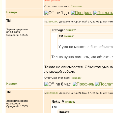
нео-буддист
Ответы на этот пост:
Си-ва-кон
Наверх
ТМ
№
329727
Добавлено: Ср 24 Май 17, 21:05 (9 лет том
Зарегистрирован:
Frithegar
пишет
:
05.04.2005
Суждений: 15505
ТМ
пишет
:
У ума не может не быть объекто
Только нужно помнить, что объект -
Такого не описывается. Объектом ума мож
летающей собаки.
Ответы на этот пост:
Frithegar
Наверх
ТМ
№
329730
Добавлено: Ср 24 Май 17, 21:53 (9 лет том
Зарегистрирован:
Nekto_V
пишет
:
05.04.2005
Суждений: 15505
ТМ
Цитата: