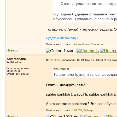
С какой целью вы хотите нейтра
В упадана
будущее
страдание (нет 
обусловлены упаданой в прошлых ро
Только тело (рупа) и телесная ведана. О
_________________
Буддизм чистой воды
Ответы на этот пост:
Antaradhana
,
Си-ва-кон
Наверх
Antaradhana
№
329709
Добавлено: Ср 24 Май 17, 13:26 (9 лет том
Wolfshadow
Зарегистрирован:
КИ
пишет
:
16.01.2016
Суждений: 10000
Только тело (рупа) и телесная ведан
Опять - двадцать пять!
sabbe saṅkhārā aniccā'ti, sabbe saṅkhārā 
А что же такое saṅkhārā? Это все обусл
Ответы на этот пост:
КИ
,
ТМ
,
Frithegar
Наверх