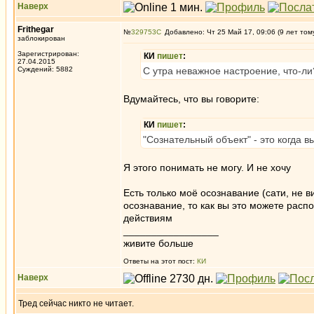
Наверх
Frithegar
№
329753
Добавлено: Чт 25 Май 17, 09:06 (9 лет том
заблокирован
Зарегистрирован:
КИ
пишет
:
27.04.2015
Суждений: 5882
С утра неважное настроение, что-ли
Вдумайтесь, что вы говорите:
КИ
пишет
:
"Сознательный объект" - это когда в
Я этого понимать не могу. И не хочу
Есть только моё осознавание (сати, не в
осознавание, то как вы это можете расп
действиям
_________________
живите больше
Ответы на этот пост:
КИ
Наверх
Тред сейчас никто не читает.