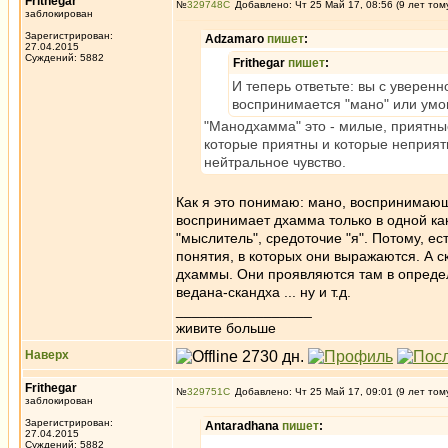
Frithegar
№
329748
Добавлено: Чт 25 Май 17, 08:56 (9 лет том
заблокирован
Зарегистрирован:
Adzamaro
пишет
:
27.04.2015
Суждений: 5882
Frithegar
пишет
:
И теперь ответьте: вы с уверенн
воспринимается "мано" или ум
"Манодхамма" это - милые, приятн
которые приятны и которые неприятн
нейтральное чувство.
Как я это понимаю: мано, воспринимающи
воспринимает дхамма только в одной как
"мыслитель", средоточие "я". Потому, е
понятия, в которых они выражаются. А с
дхаммы. Они проявляются там в определ
ведана-скандха ... ну и т.д.
_________________
живите больше
Наверх
Frithegar
№
329751
Добавлено: Чт 25 Май 17, 09:01 (9 лет том
заблокирован
Зарегистрирован:
Antaradhana
пишет
:
27.04.2015
Суждений: 5882