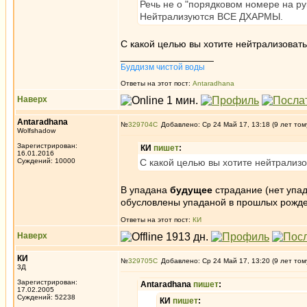
Речь не о "порядковом номере на ру
Нейтрализуются ВСЕ ДХАРМЫ.
С какой целью вы хотите нейтрализоват
_________________
Буддизм чистой воды
Ответы на этот пост:
Antaradhana
Наверх
Antaradhana
№
329704
Добавлено: Ср 24 Май 17, 13:18 (9 лет том
Wolfshadow
Зарегистрирован:
КИ
пишет
:
16.01.2016
Суждений: 10000
С какой целью вы хотите нейтрализ
В упадана
будущее
страдание (нет упад
обусловлены упаданой в прошлых рожден
Ответы на этот пост:
КИ
Наверх
КИ
№
329705
Добавлено: Ср 24 Май 17, 13:20 (9 лет том
3Д
Зарегистрирован:
Antaradhana
пишет
:
17.02.2005
Суждений: 52238
КИ
пишет
: