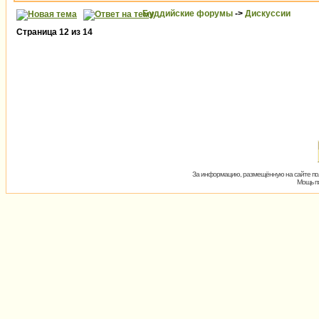
Буддийские форумы
->
Дискуссии
Страница
12
из
14
За информацию, размещённую на сайте пол
Мощь пх