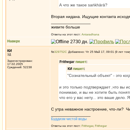
А что же такое saṅkhārā?
Вторая нидана. Ищущие контакта исход
_________________
живите больше
Ответы на этот пост:
Antaradhana
Наверх
КИ
№
329752
Добавлено: Чт 25 Май 17, 09:01 (9 лет том
3Д
Зарегистрирован:
Frithegar
пишет
:
17.02.2005
Суждений: 52238
КИ
пишет
:
"Сознательный объект" - это ког
и это только подтверждает ,что вы и
понимаю, и вы не хотите быть понят
что его у вас нету... это ваше дело
С утра неважное настроение, что-ли? Ч
_________________
Буддизм чистой воды
Ответы на этот пост:
Frithegar
,
Frithegar