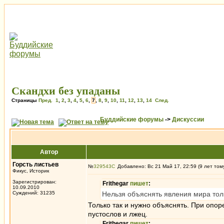
Скандхи без упаданы
Страницы
Пред.
1
,
2
,
3
,
4
,
5
,
6
,
7
,
8
,
9
,
10
,
11
,
12
,
13
,
14
След.
Буддийские форумы
->
Дискуссии
Автор
Горсть листьев
№
329543
Добавлено: Вс 21 Май 17, 22:59 (9 лет том
Фикус, Историк
Зарегистрирован:
Frithegar
пишет
:
10.09.2010
Суждений: 31235
Нельзя объяснять явления мира толь
Только так и нужно объяснять. При опоре 
пустослов и лжец.
Frithegar
пишет
: