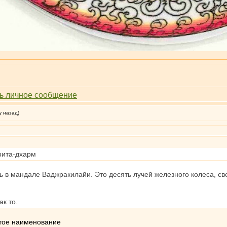
у назад)
рита-дхарм
 в мандале Ваджракилайи. Это десять лучей железного колеса, св
ак то.
стое наименование