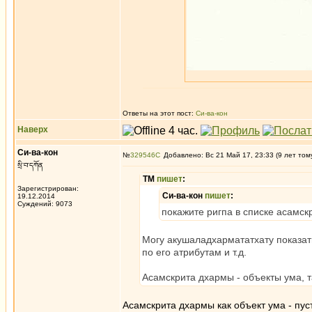
Ответы на этот пост:
Си-ва-кон
Наверх
Си-ва-кон
№
329546
Добавлено: Вс 21 Май 17, 23:33 (9 лет том
སྲི་བ་དཀོན
ТМ
пишет
:
Зарегистрирован:
Си-ва-кон
пишет
:
19.12.2014
Суждений: 9073
покажите ригпа в списке асамск
Могу акушаладхармататхату показать
по его атрибутам и т.д.
Асамскрита дхармы - объекты ума, т
Асамскрита дхармы как объект ума - пу