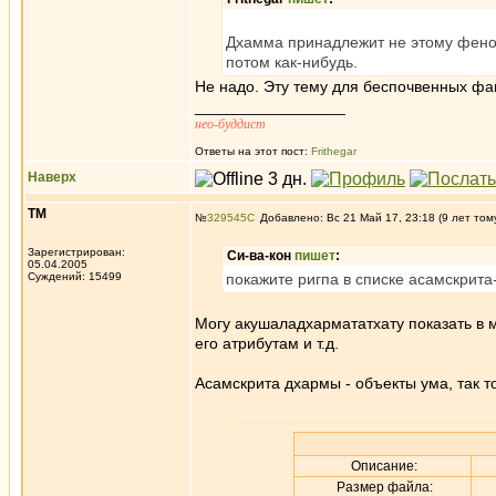
Дхамма принадлежит не этому феном
потом как-нибудь.
Не надо. Эту тему для беспочвенных фан
_________________
нео-буддист
Ответы на этот пост:
Frithegar
Наверх
ТМ
№
329545
Добавлено: Вс 21 Май 17, 23:18 (9 лет том
Зарегистрирован:
Си-ва-кон
пишет
:
05.04.2005
Суждений: 15499
покажите ригпа в списке асамскрита
Могу акушаладхармататхату показать в 
его атрибутам и т.д.
Асамскрита дхармы - объекты ума, так т
Описание:
Размер файла: