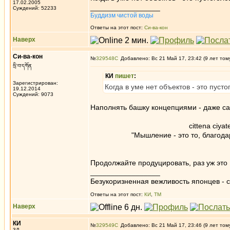
17.02.2005
_________________
Суждений: 52233
Буддизм чистой воды
Ответы на этот пост:
Си-ва-кон
Наверх
Си-ва-кон
№
329548
Добавлено: Вс 21 Май 17, 23:42 (9 лет том
སྲི་བ་དཀོན
КИ
пишет
:
Зарегистрирован:
Когда в уме нет объектов - это пусто
19.12.2014
Суждений: 9073
Наполнять башку концепциями - даже с
cittena ciyate ka
"Мышление - это то, благодаря ч
"Ланка-ав
Продолжайте продуцировать, раз уж это
_________________
Безукоризненная вежливость японцев - с
Ответы на этот пост:
КИ
,
ТМ
Наверх
КИ
№
329549
Добавлено: Вс 21 Май 17, 23:46 (9 лет том
3Д