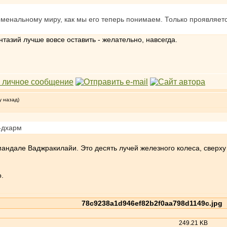
енальному миру, как мы его теперь понимаем. Только проявляется 
тазий лучше вовсе оставить - желательно, навсегда.
у назад)
-дхарм
мандале Ваджракилайи. Это десять лучей железного колеса, сверху
о.
78c9238a1d946ef82b2f0aa798d1149c.jpg
249.21 KB