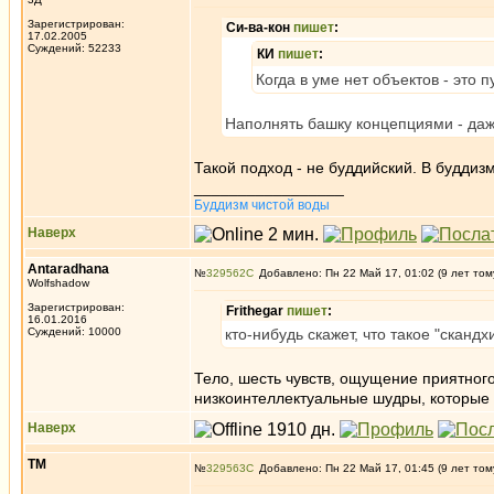
Зарегистрирован:
Си-ва-кон
пишет
:
17.02.2005
Суждений: 52233
КИ
пишет
:
Когда в уме нет объектов - это п
Наполнять башку концепциями - даж
Такой подход - не буддийский. В будди
_________________
Буддизм чистой воды
Наверх
Antaradhana
№
329562
Добавлено: Пн 22 Май 17, 01:02 (9 лет том
Wolfshadow
Зарегистрирован:
Frithegar
пишет
:
16.01.2016
Суждений: 10000
кто-нибудь скажет, что такое "сканд
Тело, шесть чувств, ощущение приятног
низкоинтеллектуальные шудры, которые
Наверх
ТМ
№
329563
Добавлено: Пн 22 Май 17, 01:45 (9 лет том