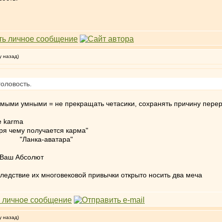
у назад)
головость.
амыми умными = не прекращать четасики, сохранять причину пере
rma
ему получается карма"
атара"
 Ваш Абсолют
ледствие их многовековой привычки открыто носить два меча
у назад)