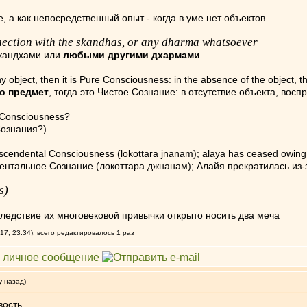
 а как непосредственный опыт - когда в уме нет объектов
nection with the skandhas, or any dharma whatsoever
скандхами или
любыми другими дхармами
object, then it is Pure Consciousness: in the absence of the object, 
бо предмет
, тогда это Чистое Сознание: в отсутствие объекта, во
e Consciousness?
Сознания?)
scendental Consciousness (lokottara jnanam); alaya has ceased owing to
дентальное Сознание (локоттара джнанам); Алайя прекратилась из-
s)
ледствие их многовековой привычки открыто носить два меча
17, 23:34), всего редактировалось 1 раз
у назад)
вость.