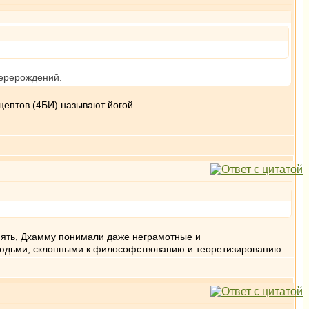
перерождений.
цептов (4БИ) называют йогой.
жнять, Дхамму понимали даже неграмотные и
людьми, склонными к философствованию и теоретизированию.