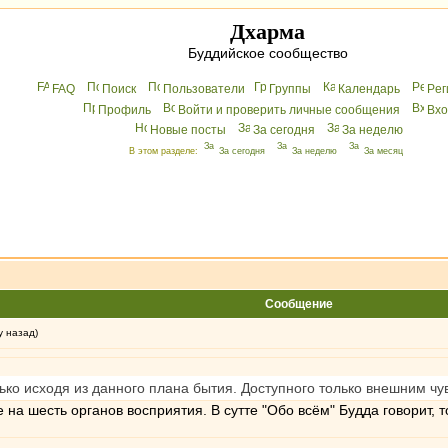
Дхарма
Буддийское сообщество
FAQ
Поиск
Пользователи
Группы
Календарь
Peг
Профиль
Войти и проверить личные сообщения
Вхo
Новые посты
За сегодня
За неделю
В этом разделе:
За сегодня
За неделю
За месяц
Сообщение
у назад)
ко исходя из данного плана бытия. Доступного только внешним чу
на шесть органов восприятия. В сутте "Обо всём" Будда говорит, то