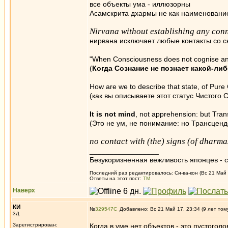
все объекты ума - иллюзорны
Асамскрита дхармы не как наименование,
Nirvana without establishing any con
нирвана исключает любые контакты со 
"When Consciousness does not cognise any 
(
Когда Сознание не познает какой-ли
How are we to describe that state, of Pur
(как вы описываете этот статус Чистого 
It is not mind
, not apprehension: but Tran
(Это не ум, не понимание: но Трансцен
no contact with (the) signs (of dharma
_________________
Безукоризненная вежливость японцев - с
Последний раз редактировалось: Си-ва-кон (Вс 21 Май 
Ответы на этот пост:
ТМ
Наверх
КИ
№
329547
Добавлено: Вс 21 Май 17, 23:34 (9 лет том
3Д
Зарегистрирован:
Когда в уме нет объектов - это пустоголо