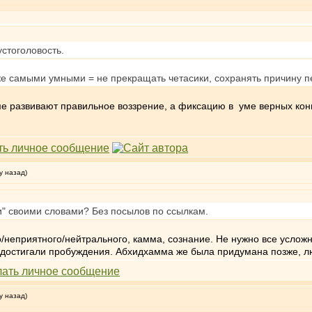
устоголовость.
е самыми умными = не прекращать четасики, сохранять причину 
зме развивают правильное воззрение, а фиксацию в уме верных кон
у назад)
хи" своими словами? Без посылов по ссылкам.
о/неприятного/нейтрального, камма, сознание. Не нужно все усло
 достигали пробуждения. Абхидхамма же была придумана позже, 
у назад)