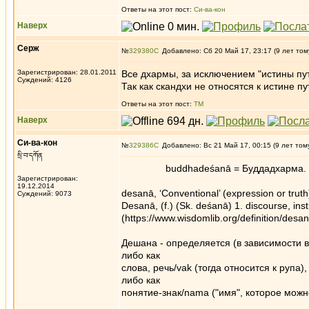
Ответы на этот пост:
Си-ва-кон
Наверх
Серж
№
329380
Добавлено: Сб 20 Май 17, 23:17 (9 лет том
Зарегистрирован: 28.01.2011
Все дхармы, за исключением "истины пут
Суждений: 4126
Так как скандхи не относятся к истине п
Ответы на этот пост:
ТМ
Наверх
Си-ва-кон
№
329386
Добавлено: Вс 21 Май 17, 00:15 (9 лет том
སྲི་བ་དཀོན
buddhadeśanā = Буддадхарма.
Зарегистрирован:
19.12.2014
desanā, ‘Conventional’ (expression or truth
Суждений: 9073
Desanā, (f.) (Sk. deśanā) 1. discourse, instr
(https://www.wisdomlib.org/definition/desa
Дешана - определяется (в зависимости 
либо как
слова, речь/vak (тогда относится к рупа),
либо как
понятие-знак/nama ("имя", которое можно