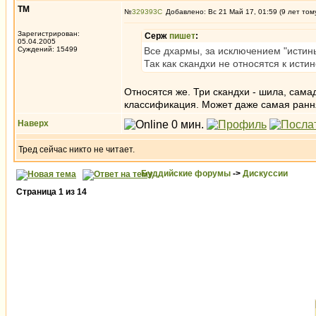
ТМ
№
329393
Добавлено: Вс 21 Май 17, 01:59 (9 лет том
Зарегистрирован:
Серж
пишет
:
05.04.2005
Суждений: 15499
Все дхармы, за исключением "истины
Так как скандхи не относятся к исти
Относятся же. Три скандхи - шила, самад
классификация. Может даже самая рання
Наверх
Тред сейчас никто не читает.
Буддийские форумы
->
Дискуссии
Страница
1
из
14