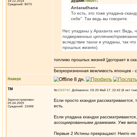
дудкин
пишет
:
19.12.2014
Суждений: 9073
Antaradhana
То есть, это тоже упадана-сканд
себе". Так ведь вы говорите.
Нет, упаданы у Араханта нет. Ведь, 
подверженных цеплянию/привязаннос
вследствие танхи и упаданы, так чт
прошлых жизнях).
топливо прошлых жизней [догорает в ска
_________________
Безукоризненная вежливость японцев - с
Наверх
ТМ
№
329374
Добавлено: Сб 20 Май 17, 22:42 (9 лет том
Зарегистрирован:
Если просто кхандхи рассматриваются, то
05.04.2005
есть.
Суждений: 15499
Если упадана кхандхи рассматриваются, 
ассоциированными дхаммами. Уже випасса
Первые 2 Истины прекращают. Никто не 