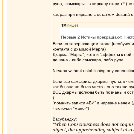
рупа, самскары - в нирвану входят? (не
как раз при нирване с остатком desanā от
ТМ
пишет
:
Первые 2 Истины прекращают. Никто
Если на завершающем этапе [необучения
контакта с дхармой Марга)
Дхарма "Марга", хотя и "аффекты к ней 
дешана - либо самскара, либо рупа
Nirvana without establishing any connecti
Если все самскрита-дхармы пусты: к чем
как бы она ни была чиста - она так же п
ВСЕ дхармы должны быть познаны и ос
)
"помнить записи 4БИ" в нирване нечем (
- включая "мано-")
Васубандху:
"When Consciousness does not cognise 
object, the apprehending subject also