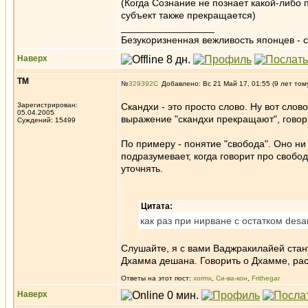
(Когда Сознание не познает какой-либо 
субъект также прекращается)
_________________
Безукоризненная вежливость японцев - с
Наверх
ТМ
№
329392
Добавлено: Вс 21 Май 17, 01:55 (9 лет том
Зарегистрирован:
Скандхи - это просто слово. Ну вот слов
05.04.2005
выражение "скандхи прекращают", говори
Суждений: 15499
По примеру - понятие "свобода". Оно ни 
подразумевает, когда говорит про свобод
уточнять.
Цитата:
как раз при нирване с остатком desan
Слушайте, я с вами Ваджракилайей стану
Дхамма дешана. Говорить о Дхамме, расс
Ответы на этот пост:
xormx
,
Си-ва-кон
,
Frithegar
Наверх