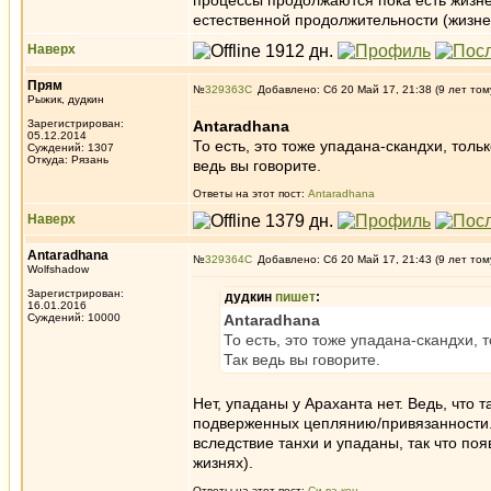
процессы продолжаются пока есть жизне
естественной продолжительности (жизне
Наверх
Прям
№
329363
Добавлено: Сб 20 Май 17, 21:38 (9 лет том
Рыжик, дудкин
Зарегистрирован:
Antaradhana
05.12.2014
То есть, это тоже упадана-скандхи, толь
Суждений: 1307
Откуда: Рязань
ведь вы говорите.
Ответы на этот пост:
Antaradhana
Наверх
Antaradhana
№
329364
Добавлено: Сб 20 Май 17, 21:43 (9 лет том
Wolfshadow
Зарегистрирован:
дудкин
пишет
:
16.01.2016
Суждений: 10000
Antaradhana
То есть, это тоже упадана-скандхи, 
Так ведь вы говорите.
Нет, упаданы у Араханта нет. Ведь, что 
подверженных цеплянию/привязанности.
вследствие танхи и упаданы, так что по
жизнях).
Ответы на этот пост:
Си-ва-кон