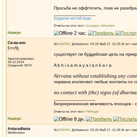
Просьба не оффтопить, пока не разобра
_________________
Буддизм чистой воды
Ответы на этот пост:
Ассаджи
,
Adzamaro
Наверх
Си-ва-кон
№
329358
Добавлено: Сб 20 Май 17, 21:25 (9 лет том
སྲི་བ་དཀོན
существует ли буддийская цель на прек
Зарегистрирован:
19.12.2014
A b h i s a m a y a l a n k a r a:
Суждений: 9073
Nirvana without establishing any con
нирвана исключает любые контакты со 
no contact with (the) signs (of dharma
_________________
Безукоризненная вежливость японцев - с
Ответы на этот пост:
Frithegar
Наверх
Antaradhana
№
329359
Добавлено: Сб 20 Май 17, 21:28 (9 лет том
Wolfshadow