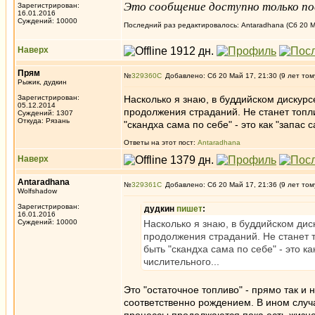
Это сообщение доступно только по
Зарегистрирован:
16.01.2016
Суждений: 10000
Последний раз редактировалось: Antaradhana (Сб 20 Ма
Наверх
Прям
№
329360
Добавлено: Сб 20 Май 17, 21:30 (9 лет том
Рыжик, дудкин
Зарегистрирован:
Насколько я знаю, в буддийском дискурсе
05.12.2014
продолжения страданий. Не станет топлив
Суждений: 1307
Откуда: Рязань
"скандха сама по себе" - это как "запас 
Ответы на этот пост:
Antaradhana
Наверх
Antaradhana
№
329361
Добавлено: Сб 20 Май 17, 21:36 (9 лет том
Wolfshadow
Зарегистрирован:
дудкин
пишет
:
16.01.2016
Суждений: 10000
Насколько я знаю, в буддийском диск
продолжения страданий. Не станет то
быть "скандха сама по себе" - это ка
числительного...
Это "остаточное топливо" - прямо так и
соответственно рождением. В ином случ