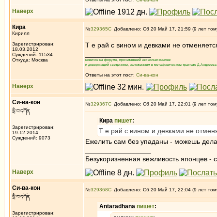
Наверх
Кира
№
329365
Добавлено: Сб 20 Май 17, 21:59 (9 лет том
Кирилл
Зарегистрирован:
Т е рай с вином и девками не отменяетс
18.03.2012
_________________
Суждений: 11534
Откуда: Москва
новичок на форуме, прочитавший несколько книжек
и доверяющий сведениям, изложенным в метафизическом трактате Д.Андреева 
Ответы на этот пост:
Си-ва-кон
Наверх
Си-ва-кон
№
329367
Добавлено: Сб 20 Май 17, 22:01 (9 лет том
སྲི་བ་དཀོན
Кира
пишет
:
Зарегистрирован:
Т е рай с вином и девками не отмен
19.12.2014
Суждений: 9073
Ежелить сам без упаданы - можешь дела
_________________
Безукоризненная вежливость японцев - с
Наверх
Си-ва-кон
№
329368
Добавлено: Сб 20 Май 17, 22:04 (9 лет том
སྲི་བ་དཀོན
Antaradhana
пишет
:
Зарегистрирован: