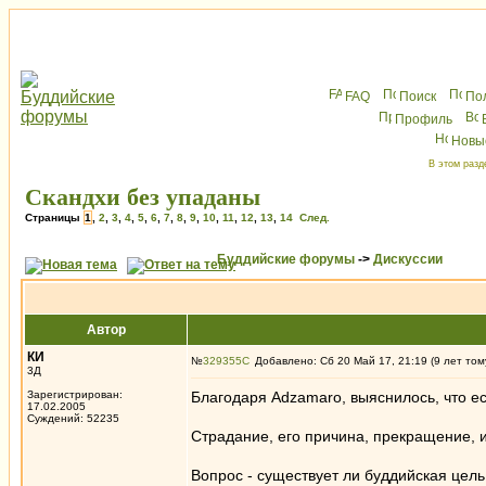
FAQ
Поиск
По
Профиль
Новы
В этом разд
Скандхи без упаданы
Страницы
1
,
2
,
3
,
4
,
5
,
6
,
7
,
8
,
9
,
10
,
11
,
12
,
13
,
14
След.
Буддийские форумы
->
Дискуссии
Автор
КИ
№
329355
Добавлено: Сб 20 Май 17, 21:19 (9 лет том
3Д
Зарегистрирован:
Благодаря Adzamaro, выяснилось, что ес
17.02.2005
Суждений: 52235
Страдание, его причина, прекращение, и
Вопрос - существует ли буддийская цел