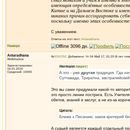
стал монахом и учился именно в эт
имеющая определённые особенности.
Китае и на Дальнем Востоке и име
никаких причин ассоциировать себя 
поскольку именно этих особенностей
С уважением.
Ответы на этот пост:
Antaradhana
Наверх
Antaradhana
№
326235
Добавлено: Чт 04 Май 17, 01:20 (9 лет том
Wolfshadow
Зарегистрирован:
Hermann
пишет
:
16.01.2016
Суждений: 10000
А это - уже
другая
традиция. Гда на
Суттавада, Триратна, австралийский
Это вы сами придумали какой-то авторит
это просто линии пострига. Есть Учител
обетов, знаний и заслуг, а не из-за коро
Цитата:
Ближе к Писанию: каков критерий бли
А судьей является каждый отдельный пра