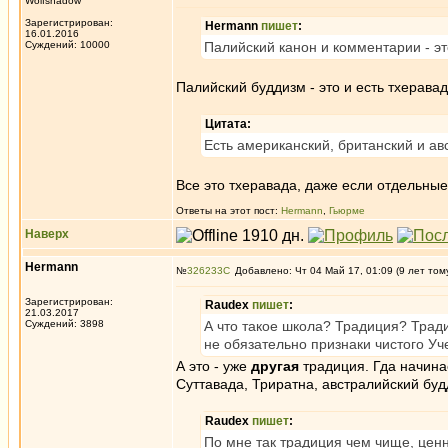
Wolfshadow
Зарегистрирован:
Hermann
пишет
:
16.01.2016
Суждений: 10000
Палийский канон и комментарии - эт
Палийский буддизм - это и есть тхеравад
Цитата:
Есть американский, британский и а
Все это тхеравада, даже если отдельны
Ответы на этот пост:
Hermann
,
Гьюрме
Наверх
Hermann
№
326233
Добавлено: Чт 04 Май 17, 01:09 (9 лет том
Зарегистрирован:
Raudex
пишет
:
21.03.2017
Суждений: 3898
А что такое школа? Традиция? Трад
не обязательно признаки чистого Уч
А это - уже
другая
традиция. Гда начина
Суттавада, Триратна, австралийский буд
Raudex
пишет
:
По мне так традиция чем чище, ценн