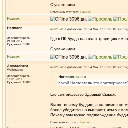
С уважением.
Ответы на этот пост:
Raudex
Наверх
Hermann
№
326241
Добавлено: Чт 04 Май 17, 01:28 (9 лет том
Зарегистрирован:
Где в ПК Будда называет традицию им
21.03.2017
Суждений: 3898
С уважением.
Наверх
Antaradhana
№
326242
Добавлено: Чт 04 Май 17, 01:28 (9 лет том
Wolfshadow
Зарегистрирован:
Hermann
пишет
:
16.01.2016
Суждений: 10000
Какой Настоятель это подтверждает
Его святейшество Здравый Смысл.
Вы вот почему буддист, а например не м
более убедительно выглядят, чем у имамо
Почему вам нужно подтверждение буддий
Ответы на этот пост:
Hermann