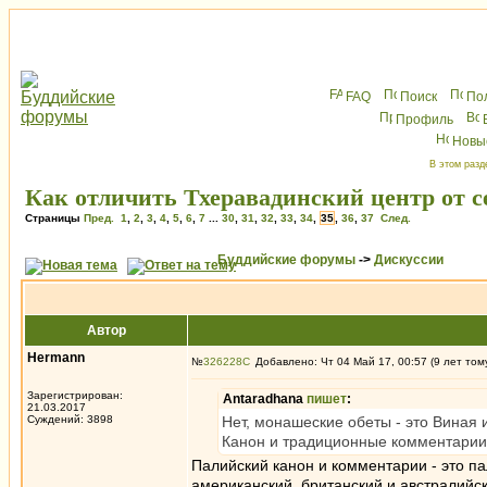
FAQ
Поиск
По
Профиль
Новы
В этом разд
Как отличить Тхеравадинский центр от 
Страницы
Пред.
1
,
2
,
3
,
4
,
5
,
6
,
7
...
30
,
31
,
32
,
33
,
34
,
35
,
36
,
37
След.
Буддийские форумы
->
Дискуссии
Автор
Hermann
№
326228
Добавлено: Чт 04 Май 17, 00:57 (9 лет том
Зарегистрирован:
Antaradhana
пишет
:
21.03.2017
Суждений: 3898
Нет, монашеские обеты - это Виная 
Канон и традиционные комментарии
Палийский канон и комментарии - это па
американский, британский и австралийс