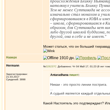
происхождения Бхикку Ньянавир
натолкнул учитель Бхикку Пунн
Тем не менее Суттавада не асс
изначально стал монахом и учил
сформировавшаяся в ЮВА и имею
– школа, сформировавшаяся в К
образом, для Суттавады нет ник
либо другой школой буддизма, 
другой, она в себе и не имеет."
Может статься, что он больший тхеравад
Наверх
Hermann
№
326237
Добавлено: Чт 04 Май 17, 01:23 (9 лет том
Зарегистрирован:
Antaradhana
пишет
:
21.03.2017
Суждений: 3898
Никаи - это просто линии пострига.
...
А судьей является каждый отдельны
Какой Настоятель это подтверждает? И