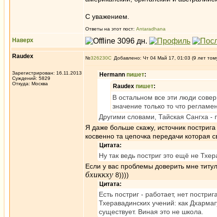
С уважением.
Ответы на этот пост:
Antaradhana
Наверх
Raudex
№
326230
Добавлено: Чт 04 Май 17, 01:03 (9 лет том
Зарегистрирован: 16.11.2013
Hermann
пишет
:
Суждений: 5829
Откуда: Москва
Raudex
пишет
:
В остальном все эти люди совер
значение только то что регламе
Другими словами, Тайская Сангха - п
Я даже больше скажу, источник пострига
косвенно та цепочка передачи которая с
Цитата:
Ну так ведь постриг это ещё не Тхе
Если у вас проблемы доверить мне титу
бхиккху
8))))
Цитата:
Есть постриг - работает, нет постри
Тхеравадинских учений: как Дхармаг
существует. Виная это не школа.