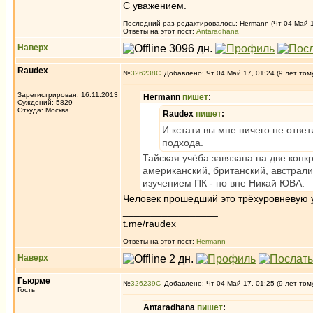
С уважением.
Последний раз редактировалось: Hermann (Чт 04 Май 17
Ответы на этот пост:
Antaradhana
Наверх
Raudex
№
326238
Добавлено: Чт 04 Май 17, 01:24 (9 лет том
Зарегистрирован: 16.11.2013
Hermann
пишет
:
Суждений: 5829
Откуда: Москва
Raudex
пишет
:
И кстати вы мне ничего не отве
подхода.
Тайская учёба завязана на две конк
американский, британский, австрали
изучением ПК - но вне Никай ЮВА.
Человек прошедший это трёхуровневую у
_________________
t.me/raudex
Ответы на этот пост:
Hermann
Наверх
Гьюрме
№
326239
Добавлено: Чт 04 Май 17, 01:25 (9 лет том
Гость
Antaradhana
пишет
: