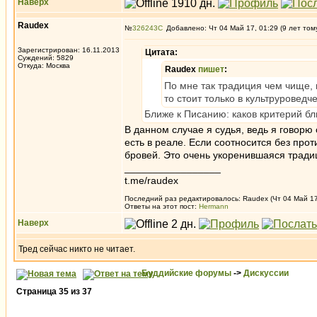
Наверх
Raudex
№
326243
Добавлено: Чт 04 Май 17, 01:29 (9 лет том
Зарегистрирован: 16.11.2013
Цитата:
Суждений: 5829
Откуда: Москва
Raudex
пишет
:
По мне так традиция чем чище, 
то стоит только в культруровед
Ближе к Писанию: каков критерий бли
В данном случае я судья, ведь я говорю о
есть в реале. Если соотносится без прот
бровей. Это очень укоренившаяся тради
_________________
t.me/raudex
Последний раз редактировалось: Raudex (Чт 04 Май 17,
Ответы на этот пост:
Hermann
Наверх
Тред сейчас никто не читает.
Буддийские форумы
->
Дискуссии
Страница
35
из
37