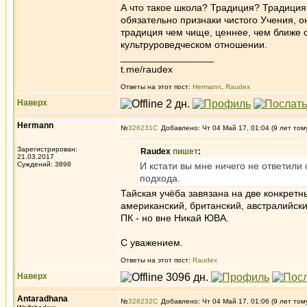
А что такое школа? Традиция? Традиция
обязательно признаки чистого Учения, о
традиция чем чище, ценнее, чем ближе он
культруроведческом отношении.
_________________
t.me/raudex
Ответы на этот пост:
Hermann
,
Raudex
Наверх
Hermann
№
326231
Добавлено: Чт 04 Май 17, 01:04 (9 лет том
Зарегистрирован:
Raudex
пишет
:
21.03.2017
Суждений: 3898
И кстати вы мне ничего не ответили
подхода.
Тайская учёба завязана на две конкретн
американский, британский, австралийск
ПК - но вне Никай ЮВА.
С уважением.
Ответы на этот пост:
Raudex
Наверх
Antaradhana
№
326232
Добавлено: Чт 04 Май 17, 01:06 (9 лет том