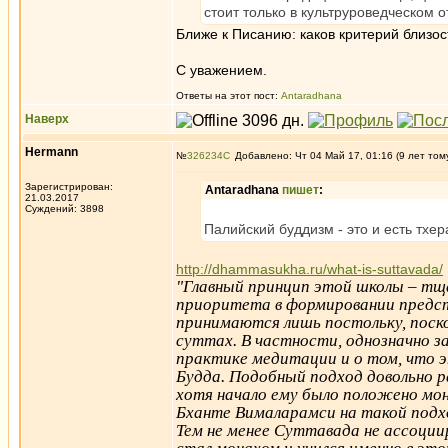
стоит только в культруроведческом 
Ближе к Писанию: каков критерий близост
С уважением.
Ответы на этот пост:
Antaradhana
Наверх
Hermann
№
326234
Добавлено: Чт 04 Май 17, 01:16 (9 лет том
Зарегистрирован:
Antaradhana
пишет
:
21.03.2017
Суждений: 3898
Палийский буддизм - это и есть тхер
http://dhammasukha.ru/what-is-suttavada/
"Главный принцип этой школы – тщ
приоритета в формировании предст
принимаются лишь постольку, поскол
суттах. В частности, однозначно 
практике медитации и о том, что 
Будда. Подобный подход довольно р
хотя начало ему было положено мо
Бханте Вималарамси на такой подхо
Тем не менее Суттавада не ассоции