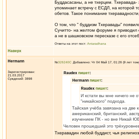
Буддасасаны, а не тхерцем. Тхеравада-
упоминает встречу с ЕСДЛ, на которой 
обетов. Такое понимание тхеравадности,
О том, что " буддизм Тхеравады" появил
Сучитто- на желтом форуме я приводил е
а не в шашковском пересказе с его отсе
Ответы на этот пост:
Antaradhana
Наверх
Hermann
№
326240
Добавлено: Чт 04 Май 17, 01:26 (9 лет том
Зарегистрирован:
Raudex
пишет
:
21.03.2017
Суждений: 3898
Hermann
пишет
:
Raudex
пишет
:
И кстати вы мне ничего не 
"никайского" подхода.
Тайская учёба завязана на две 
американский, британский, авст
изучением ПК - но вне Никай Ю
Человек прошедший это трёхуровнев
Тхеравадин любой буддист, чья религиоз