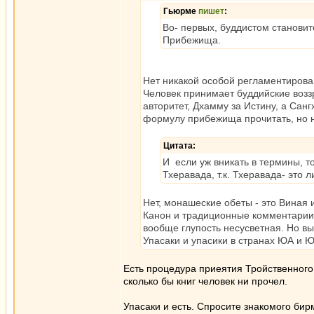
Гьюрме
пишет
:
Во- первых, буддистом становит
Прибежища.
Нет никакой особой регламентирова
Человек принимает буддийские возз
авторитет, Дхамму за Истину, а Санг
формулу прибежища прочитать, но не
Цитата:
И если уж вникать в термины, т
Тхеравада, т.к. Тхеравада- это
Нет, монашеские обеты - это Виная 
Канон и традиционные комментарии. 
вообще глупость несусветная. Но вы
Упасаки и упасики в странах ЮА и 
Есть процедура приеятия Тройственного
сколько бы книг человек ни прочел.
Упасаки и есть. Спросите знакомого бир