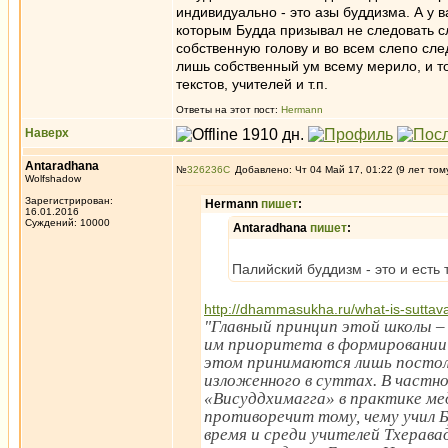
индивидуально - это азы буддизма. А у в
которым Будда призывал не следовать с
собственную голову и во всем слепо след
лишь собственный ум всему мерило, и то
текстов, учителей и т.п.
Ответы на этот пост:
Hermann
Наверх
Antaradhana
№
326236
Добавлено: Чт 04 Май 17, 01:22 (9 лет том
Wolfshadow
Зарегистрирован:
Hermann
пишет
:
16.01.2016
Суждений: 10000
Antaradhana
пишет
:
Палийский буддизм - это и есть 
http://dhammasukha.ru/what-is-suttav
"Главный принцип этой школы –
им приоритета в формировании 
этом принимаются лишь постольк
изложенного в суттах. В частн
«Висуддхимагга» в практике ме
противоречит тому, чему учил 
время и среди учителей Тхерава