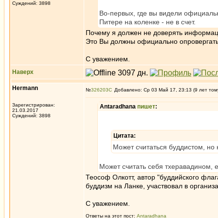
Суждений: 3898
Во-первых, где вы видели официаль
Питере на коленке - не в счет.
Почему я должен не доверять информаци
Это Вы должны официально опровергать 
С уважением.
Наверх
Hermann
№
326203
Добавлено: Ср 03 Май 17, 23:13 (9 лет том
Зарегистрирован:
Antaradhana
пишет
:
21.03.2017
Суждений: 3898
Цитата:
Может считаться буддистом, но 
Может считать себя тхеравадином, 
Теософ Олкотт, автор "буддийского флаг
буддизм на Ланке, участвовал в организ
С уважением.
Ответы на этот пост:
Antaradhana