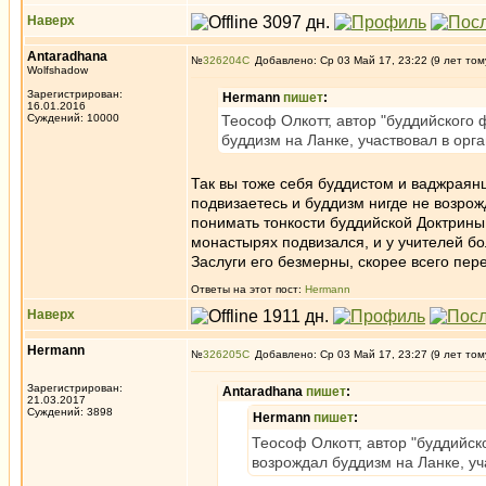
Наверх
Antaradhana
№
326204
Добавлено: Ср 03 Май 17, 23:22 (9 лет том
Wolfshadow
Зарегистрирован:
Hermann
пишет
:
16.01.2016
Суждений: 10000
Теософ Олкотт, автор "буддийского 
буддизм на Ланке, участвовал в орг
Так вы тоже себя буддистом и ваджраянц
подвизаетесь и буддизм нигде не возрож
понимать тонкости буддийской Доктрины,
монастырях подвизался, и у учителей б
Заслуги его безмерны, скорее всего пер
Ответы на этот пост:
Hermann
Наверх
Hermann
№
326205
Добавлено: Ср 03 Май 17, 23:27 (9 лет том
Зарегистрирован:
Antaradhana
пишет
:
21.03.2017
Суждений: 3898
Hermann
пишет
:
Теософ Олкотт, автор "буддийск
возрождал буддизм на Ланке, уч