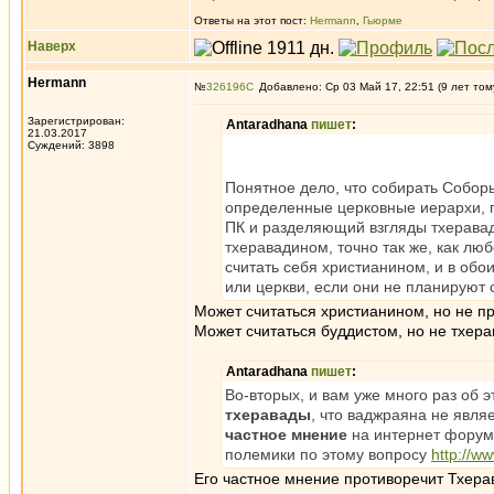
Ответы на этот пост:
Hermann
,
Гьюрме
Наверх
Hermann
№
326196
Добавлено: Ср 03 Май 17, 22:51 (9 лет том
Зарегистрирован:
Antaradhana
пишет
:
21.03.2017
Суждений: 3898
Понятное дело, что собирать Соборы
определенные церковные иерархи, гл
ПК и разделяющий взгляды тхеравад
тхеравадином, точно так же, как л
считать себя христианином, и в обо
или церкви, если они не планируют
Может считаться христианином, но не п
Может считаться буддистом, но не тхер
Antaradhana
пишет
:
Во-вторых, и вам уже много раз об 
тхеравады
, что ваджраяна не явля
частное мнение
на интернет форуме
полемики по этому вопросу
http://w
Его частное мнение противоречит Тхера