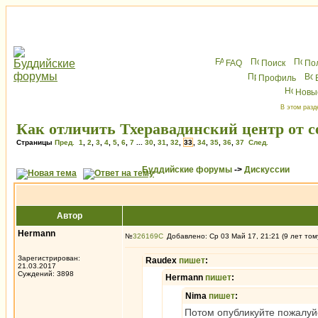
FAQ
Поиск
По
Профиль
Новы
В этом разд
Как отличить Тхеравадинский центр от 
Страницы
Пред.
1
,
2
,
3
,
4
,
5
,
6
,
7
...
30
,
31
,
32
,
33
,
34
,
35
,
36
,
37
След.
Буддийские форумы
->
Дискуссии
Автор
Hermann
№
326169
Добавлено: Ср 03 Май 17, 21:21 (9 лет том
Зарегистрирован:
Raudex
пишет
:
21.03.2017
Суждений: 3898
Hermann
пишет
:
Nima
пишет
:
Потом опубликуйте пожалуйс