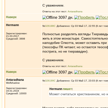
С уважением.
Ответы на этот пост:
Antaradhana
Наверх
Hermann
№
326198
Добавлено: Ср 03 Май 17, 22:55 (9 лет том
Зарегистрирован:
Полностью разделять взгляды Тхеравады 
21.03.2017
жить в этом монастыре. Самостоятельно
Суждений: 3898
наподобие Олкотта, может оставить при
(теософы ПК читают, но остаются теосо
пострига, но не тхеравадин).
С уважением.
Ответы на этот пост:
Antaradhana
Наверх
Antaradhana
№
326199
Добавлено: Ср 03 Май 17, 23:03 (9 лет том
Wolfshadow
Зарегистрирован:
Hermann
пишет
:
16.01.2016
Суждений: 10000
Может считаться христианином, но 