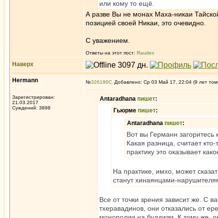
или кому то ещё.
А разве Вы не монах Маха-никаи Тайско
позицией своей Никаи, это очевидно.
С уважением.
Ответы на этот пост:
Raudex
Наверх
Hermann
№
326180
Добавлено: Ср 03 Май 17, 22:04 (9 лет том
Зарегистрирован:
Antaradhana
пишет
:
21.03.2017
Суждений: 3898
Гьюрме
пишет
:
Antaradhana
пишет
:
Вот вы Германн загоритесь 
Какая разница, считает кто
практику это оказывает как
На практике, имхо, может сказа
станут хинаянцами-нарушителя
Все от точки зрения зависит же. С 
тхеравадинов, они отказались от ер
монополии на буддизм. К тому же, о