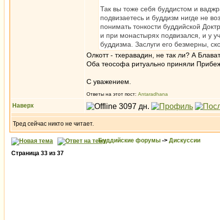
Так вы тоже себя буддистом и ваджр
подвизаетесь и буддизм нигде не во
понимать тонкости буддийской Доктр
и при монастырях подвизался, и у у
буддизма. Заслуги его безмерны, ск
Олкотт - тхеравадин, не так ли? А Блава
Оба теософа ритуально приняли Прибе
С уважением.
Ответы на этот пост:
Antaradhana
Наверх
Тред сейчас никто не читает.
Буддийские форумы
->
Дискуссии
Страница
33
из
37