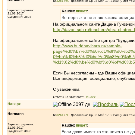
№
326176
Добавлено: Ср 03 Май 17, 21:40 (9 лет том
Зарегистрирован:
Raudex
пишет
:
21.03.2017
Суждений: 3898
Во-первых я не знаю какова официа
На официальном сайте Дацана Гунзэчой
http://dazan.spb.ru/teachers/phra-chatre
На официальном сайте центра "Буддавих
http://www.buddhavihara.ru/sample-
page/%d0%b7%d0%b0%d1%8f%d0%b2%
0%bb%d0%b5%d0%bd%d0%b8%d0%b5-%
%d1%82%d0%be%d0%bf%d0%bf%d0%b5
Если Вы несогласны - где
Ваши
официал
Вся информация, официально, опублико
С уважением.
Ответы на этот пост:
Raudex
Наверх
Hermann
№
326177
Добавлено: Ср 03 Май 17, 21:49 (9 лет том
Зарегистрирован:
Raudex
пишет
:
21.03.2017
Суждений: 3898
Если даже имеет то это ничего не д