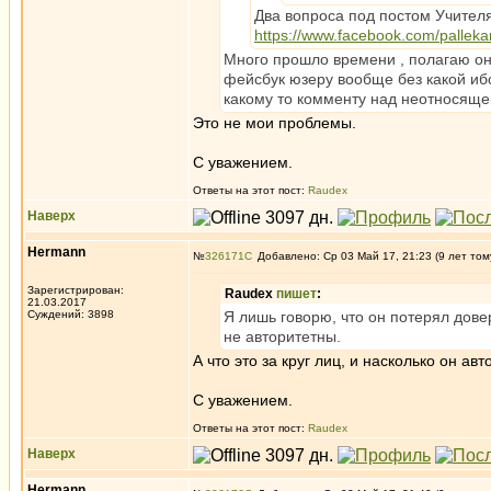
Два вопроса под постом Учителя
https://www.facebook.com/pallek
Много прошло времени , полагаю он 
фейсбук юзеру вообще без какой и
какому то комменту над неотносящейс
Это не мои проблемы.
С уважением.
Ответы на этот пост:
Raudex
Наверх
Hermann
№
326171
Добавлено: Ср 03 Май 17, 21:23 (9 лет том
Зарегистрирован:
Raudex
пишет
:
21.03.2017
Суждений: 3898
Я лишь говорю, что он потерял дове
не авторитетны.
А что это за круг лиц, и насколько он авт
С уважением.
Ответы на этот пост:
Raudex
Наверх
Hermann