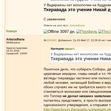
У Ваджраяны нет монополии на буддизм,
Тхеравада это учение Никай
и
С уважением.
Ответы на этот пост:
Antaradhana
Наверх
Antaradhana
№
326186
Добавлено: Ср 03 Май 17, 22:28 (9 лет том
Wolfshadow
Зарегистрирован:
Hermann
пишет
:
16.01.2016
Суждений: 10000
У Ваджраяны нет монополии на будд
Тхеравада это учение Ник
Понятное дело, что собирать Соборы, де
церковные иерархи, главы никай и т.п. Н
взгляды тхеравады частично или полност
любой человек, читающий Библию и веря
обоих случаях им не требуется какого-т
становиться монахами или священниками 
что Топпер
не делал никаких заявлени
пытаетесь представить, а просто высказ
однозначного утверждения, а открывая 
http://www.forum.theravada.ru/viewtopic