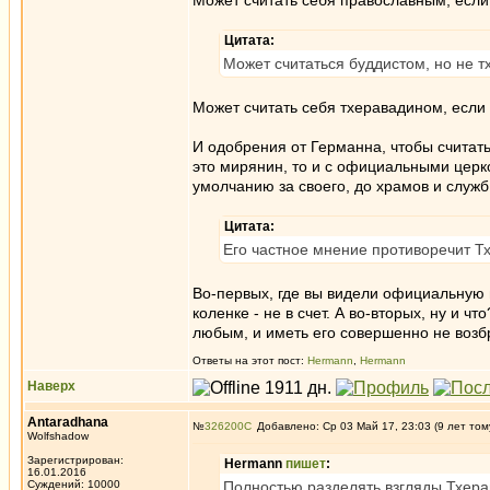
Может считать себя православным, если
Цитата:
Может считаться буддистом, но не 
Может считать себя тхеравадином, если
И одобрения от Германна, чтобы считат
это мирянин, то и с официальными церко
умолчанию за своего, до храмов и служб
Цитата:
Его частное мнение противоречит Т
Во-первых, где вы видели официальную 
коленке - не в счет. А во-вторых, ну и 
любым, и иметь его совершенно не возб
Ответы на этот пост:
Hermann
,
Hermann
Наверх
Antaradhana
№
326200
Добавлено: Ср 03 Май 17, 23:03 (9 лет том
Wolfshadow
Зарегистрирован:
Hermann
пишет
:
16.01.2016
Суждений: 10000
Полностью разделять взгляды Тхерав