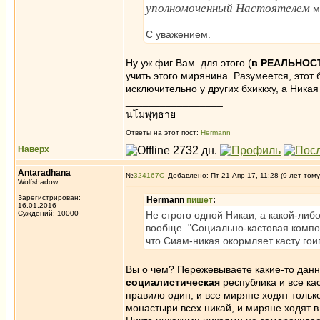
уполномоченный Настоятелем
м
С уважением.
Ну уж фиг Вам. для этого (
в РЕАЛЬНОС
учить этого мирянина. Разумеется, этот 
исключительно у других бхиккху, а Никая
_________________
นโมพุทฺธาย
Ответы на этот пост:
Hermann
Наверх
Antaradhana
№
324167
Добавлено: Пт 21 Апр 17, 11:28 (9 лет тому
Wolfshadow
Зарегистрирован:
Hermann
пишет
:
16.01.2016
Суждений: 10000
Не строго одной Никаи, а какой-либ
вообще. "Социально-кастовая компо
что Сиам-никая окормляет касту гои
Вы о чем? Пережевываете какие-то данны
социалистическая
республика и все ка
правило один, и все миряне ходят только
монастыри всех никай, и миряне ходят в 