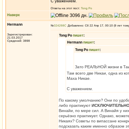
С уважением.
Ответы на этот пост:
Tong Po
Наверх
Hermann
№
324268
Добавлено: Сб 22 Апр 17, 00:10 (9 лет том
Зарегистрирован:
Tong Po
пишет
:
21.03.2017
Суждений: 3898
Hermann
пишет
:
Tong Po
пишет
:
Зато РЕАЛЬНОЙ жизни в Таи
Там всего две Никаи, одна из к
Маха Никае.
С уважением.
По какому умолчанию? Они по удобс
либо практикуют
ИСКЛЮЧИТЕЛЬН
Винайи, по мере сил. А Винайя у ни
серьёзно практикует. Однако, может
Никаях? Советы по випассане конкрет
подсказать каким именно образом эт