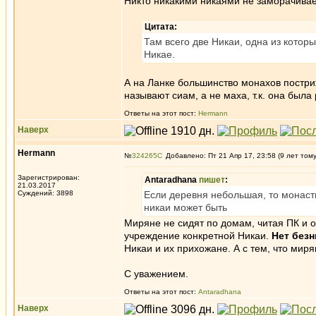
Никто никакими никаями не заморачивае
Цитата:
Там всего две Никаи, одна из котор
Никае.
А на Ланке большинство монахов постриж
называют сиам, а не маха, т.к. она был
Ответы на этот пост:
Hermann
Наверх
Hermann
№
324265
Добавлено: Пт 21 Апр 17, 23:58 (9 лет том
Зарегистрирован:
Antaradhana
пишет
:
21.03.2017
Суждений: 3898
Если деревня небольшая, то монасты
никаи может быть
Миряне не сидят по домам, читая ПК и о
учреждение конкретной Никаи.
Нет без
Никаи и их прихожане. А с тем, что мир
С уважением.
Ответы на этот пост:
Antaradhana
Наверх