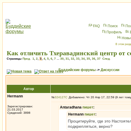
FAQ
Поиск
По
Профиль
Новы
В этом разд
Как отличить Тхеравадинский центр от 
Страницы
Пред.
1
,
2
,
3
,
4
,
5
,
6
,
7
...
30
,
31
,
32
,
33
,
34
,
35
,
36
,
37
След.
Буддийские форумы
->
Дискуссии
Автор
Hermann
№
324127
Добавлено: Чт 20 Апр 17, 22:59 (9 лет том
Зарегистрирован:
Antaradhana
пишет
:
21.03.2017
Суждений: 3898
Hermann
пишет
:
Процитируйте, где это Настояте
подкрепляться, верно?