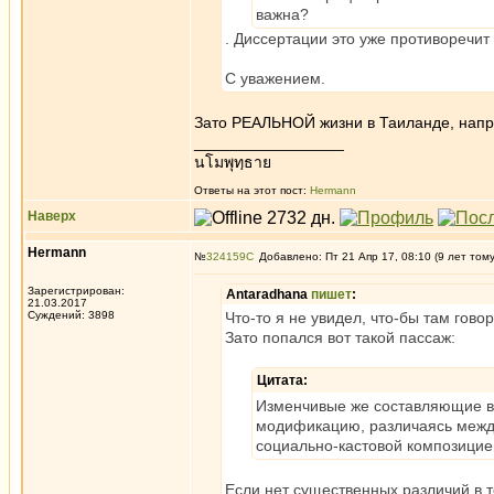
важна?
. Диссертации это уже противоречит
С уважением.
Зато РЕАЛЬНОЙ жизни в Таиланде, напри
_________________
นโมพุทฺธาย
Ответы на этот пост:
Hermann
Наверх
Hermann
№
324159
Добавлено: Пт 21 Апр 17, 08:10 (9 лет том
Зарегистрирован:
Antaradhana
пишет
:
21.03.2017
Суждений: 3898
Что-то я не увидел, что-бы там гов
Зато попался вот такой пассаж:
Цитата:
Изменчивые же составляющие вн
модификацию, различаясь между
социально-кастовой композицие
Если нет существенных различий в т