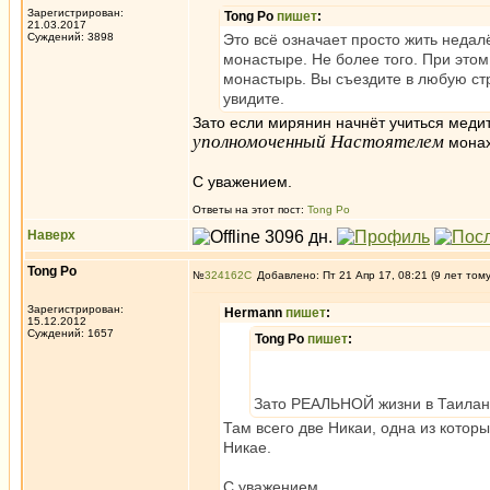
Зарегистрирован:
Tong Po
пишет
:
21.03.2017
Суждений: 3898
Это всё означает просто жить недал
монастыре. Не более того. При этом
монастырь. Вы съездите в любую ст
увидите.
Зато если мирянин начнёт учиться меди
уполномоченный Настоятелем
монах
С уважением.
Ответы на этот пост:
Tong Po
Наверх
Tong Po
№
324162
Добавлено: Пт 21 Апр 17, 08:21 (9 лет том
Зарегистрирован:
Hermann
пишет
:
15.12.2012
Суждений: 1657
Tong Po
пишет
:
Зато РЕАЛЬНОЙ жизни в Таиланд
Там всего две Никаи, одна из котор
Никае.
С уважением.