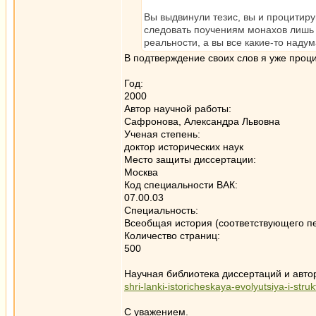
Вы выдвинули тезис, вы и процитиру
следовать поучениям монахов лишь к
реальности, а вы все какие-то наду
В подтверждение своих слов я уже проц
Год:
2000
Автор научной работы:
Сафронова, Александра Львовна
Ученая cтепень:
доктор исторических наук
Место защиты диссертации:
Москва
Код cпециальности ВАК:
07.00.03
Специальность:
Всеобщая история (соответствующего п
Количество cтраниц:
500
Научная библиотека диссертаций и авто
shri-lanki-istoricheskaya-evolyutsiya-i-str
С уважением.