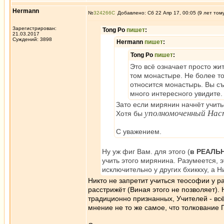
Hermann
№
324266
Добавлено: Сб 22 Апр 17, 00:05 (9 лет том
Зарегистрирован:
Tong Po
пишет
:
21.03.2017
Суждений: 3898
Hermann
пишет
:
Tong Po
пишет
:
Это всё означает просто жи
том монастыре. Не более то
относится монастырь. Вы с
много интересного увидите.
Зато если мирянин начнёт учить
уполномоченный На
Хотя бы
С уважением.
Ну уж фиг Вам. для этого (
в РЕАЛЬ
учить этого мирянина. Разумеется, э
исключительно у других бхиккху, а Н
Никто не запретит учиться теософии у р
расстрижёт (Виная этого не позволяет). 
традиционно признанных, Учителей - всё
мнение не то же самое, что толкование 