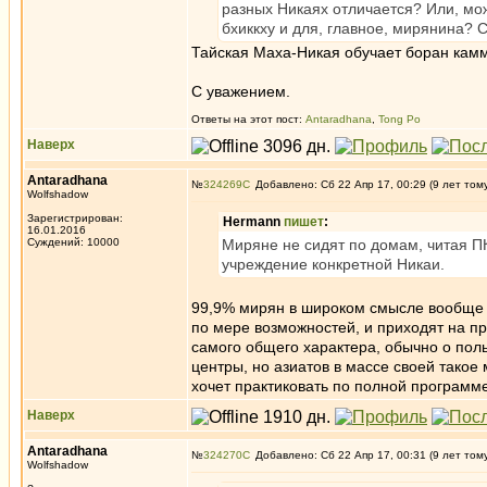
разных Никаях отличается? Или, мож
бхиккху и для, главное, мирянина?
Тайская Маха-Никая обучает боран камм
С уважением.
Ответы на этот пост:
Antaradhana
,
Tong Po
Наверх
Antaradhana
№
324269
Добавлено: Сб 22 Апр 17, 00:29 (9 лет том
Wolfshadow
Зарегистрирован:
Hermann
пишет
:
16.01.2016
Суждений: 10000
Миряне не сидят по домам, читая ПК
учреждение конкретной Никаи.
99,9% мирян в широком смысле вообще н
по мере возможностей, и приходят на п
самого общего характера, обычно о пол
центры, но азиатов в массе своей такое 
хочет практиковать по полной программе,
Наверх
Antaradhana
№
324270
Добавлено: Сб 22 Апр 17, 00:31 (9 лет том
Wolfshadow