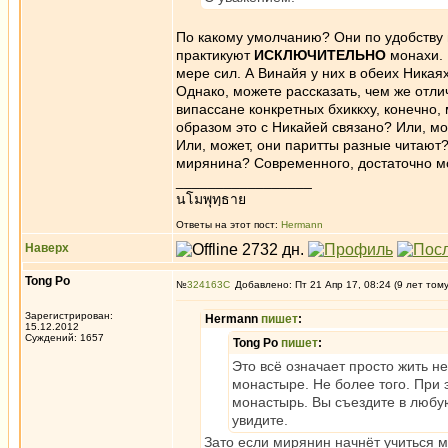
По какому умолчанию? Они по удобству 
практикуют
ИСКЛЮЧИТЕЛЬНО
монахи. 
мере сил. А Винайя у них в обеих Никая
Однако, можете рассказать, чем же отли
випассане конкретных бхиккху, конечно, 
образом это с Никайей связано? Или, м
Или, может, они паритты разные читают? 
мирянина? Современного, достаточно 
_________________
นโมพุทฺธาย
Ответы на этот пост:
Hermann
Наверх
Tong Po
№
324163
Добавлено: Пт 21 Апр 17, 08:24 (9 лет том
Зарегистрирован:
Hermann
пишет
:
15.12.2012
Суждений: 1657
Tong Po
пишет
:
Это всё означает просто жить н
монастыре. Не более того. При 
монастырь. Вы съездите в любу
увидите.
Зато если мирянин начнёт учиться 