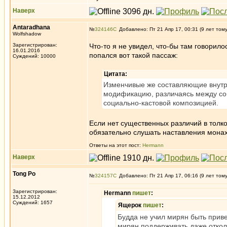
Наверх
Antaradhana
№
324146
Добавлено: Пт 21 Апр 17, 00:31 (9 лет том
Wolfshadow
Зарегистрирован:
Что-то я не увидел, что-бы там говорило
16.01.2016
попался вот такой пассаж:
Суждений: 10000
Цитата:
Изменчивые же составляющие внутре
модификацию, различаясь между соб
социально-кастовой композицией.
Если нет существенных различий в толко
обязательно слушать наставления монах
Ответы на этот пост:
Hermann
Наверх
Tong Po
№
324157
Добавлено: Пт 21 Апр 17, 06:16 (9 лет том
Зарегистрирован:
Hermann
пишет
:
15.12.2012
Суждений: 1657
Ящерок
пишет
:
Будда не учил мирян быть прив
мирян поддерживать даже откол