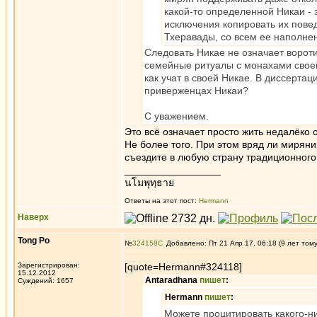
какой-то определенной Никаи - 
исключения копировать их пове
Тхеравады, со всем ее наполне
Следовать Никае не означает вороти
семейные ритуалы с монахами своей
как учат в своей Никае. В диссерта
приверженцах Никаи?
С уважением.
Это всё означает просто жить недалёко 
Не более того. При этом вряд ли миряни
съездите в любую страну традиционного
_________________
นโมพุทฺธาย
Ответы на этот пост:
Hermann
Наверх
Tong Po
№
324158
Добавлено: Пт 21 Апр 17, 06:18 (9 лет том
Зарегистрирован:
[quote=Hermann#324118]
15.12.2012
Antaradhana
пишет
:
Суждений: 1657
Hermann
пишет
:
Можете процитировать какого-ни