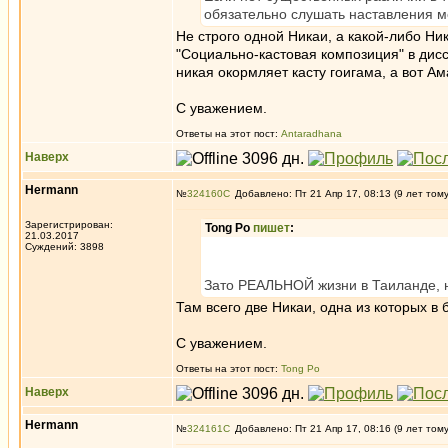
обязательно слушать наставления мо
Не строго одной Никаи, а какой-либо Ни
"Социально-кастовая композиция" в дис
никая окормляет касту гоигама, а вот А
С уважением.
Ответы на этот пост:
Antaradhana
Наверх
Hermann
№
324160
Добавлено: Пт 21 Апр 17, 08:13 (9 лет том
Зарегистрирован:
Tong Po
пишет
:
21.03.2017
Суждений: 3898
Зато РЕАЛЬНОЙ жизни в Таиланде, н
Там всего две Никаи, одна из которых в
С уважением.
Ответы на этот пост:
Tong Po
Наверх
Hermann
№
324161
Добавлено: Пт 21 Апр 17, 08:16 (9 лет том