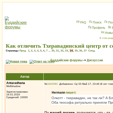
FAQ
Поиск
По
Профиль
Новы
В этом разд
Как отличить Тхеравадинский центр от 
Страницы
Пред.
1
,
2
,
3
,
4
,
5
,
6
,
7
...
30
,
31
,
32
,
33
,
34
,
35
,
36
,
37
След.
Буддийские форумы
->
Дискуссии
Автор
Antaradhana
№
326208
Добавлено: Ср 03 Май 17, 23:46 (9 лет том
Wolfshadow
Зарегистрирован:
Hermann
пишет
:
16.01.2016
Суждений: 10000
Олкотт - тхеравадин, не так ли? А Б
Оба теософа ритуально приняли П
По
вашей логике
, получается, что - да