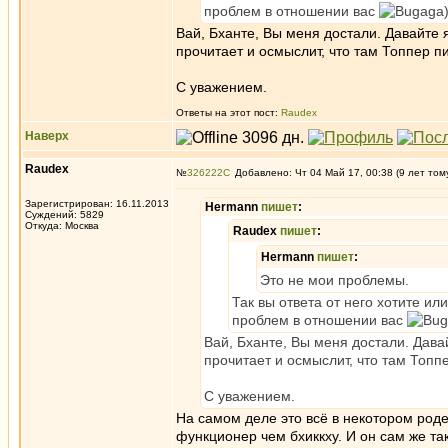
проблем в отношении вас
Вай, Бханте, Вы меня достали. Давайте 
прочитает и осмыслит, что там Топпер пи
С уважением.
Ответы на этот пост:
Raudex
Наверх
Raudex
№
326222
Добавлено: Чт 04 Май 17, 00:38 (9 лет том
Зарегистрирован: 16.11.2013
Hermann
пишет
:
Суждений: 5829
Откуда: Москва
Raudex
пишет
:
Hermann
пишет
:
Это не мои проблемы.
Так вы ответа от него хотите ил
проблем в отношении вас
Вай, Бханте, Вы меня достали. Дава
прочитает и осмыслит, что там Топпе
С уважением.
На самом деле это всё в некотором род
функционер чем бхиккху. И он сам же так