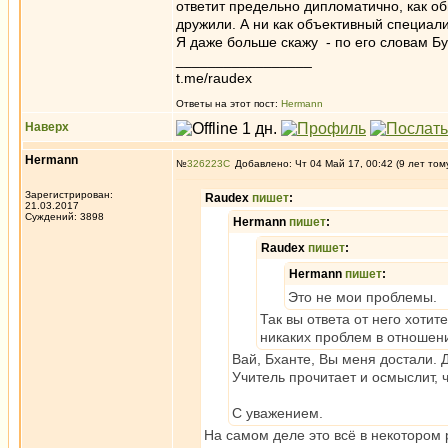
ответит предельно дипломатично, как об
дружили. А ни как объективный специали
Я даже больше скажу - по его словам Б
_________________
t.me/raudex
Ответы на этот пост:
Hermann
Наверх
Hermann
№
326223
Добавлено: Чт 04 Май 17, 00:42 (9 лет том
Зарегистрирован:
Raudex
пишет
:
21.03.2017
Суждений: 3898
Hermann
пишет
:
Raudex
пишет
:
Hermann
пишет
:
Это не мои проблемы.
Так вы ответа от него хотит
никаких проблем в отношен
Вай, Бханте, Вы меня достали. 
Учитель прочитает и осмыслит, ч
С уважением.
На самом деле это всё в некотором