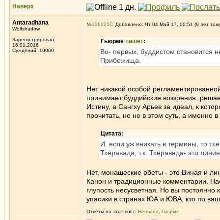
Наверх
Antaradhana
№
326225
Добавлено: Чт 04 Май 17, 00:51 (9 лет том
Wolfshadow
Зарегистрирован:
Гьюрме
пишет
:
16.01.2016
Суждений: 10000
Во- первых, буддистом становится н
Прибежища.
Нет никакой особой регламентированной
принимает буддийские воззрения, решае
Истину, а Сангху Арьев за идеал, к ко
прочитать, но не в этом суть, а именно 
Цитата:
И если уж вникать в термины, то тх
Тхеравада, т.к. Тхеравада- это лин
Нет, монашеские обеты - это Виная и ли
Канон и традиционные комментарии. Нас
глупость несусветная. Но вы постоянно к
упасики в странах ЮА и ЮВА, кто по ва
Ответы на этот пост:
Hermann
,
Гьюрме