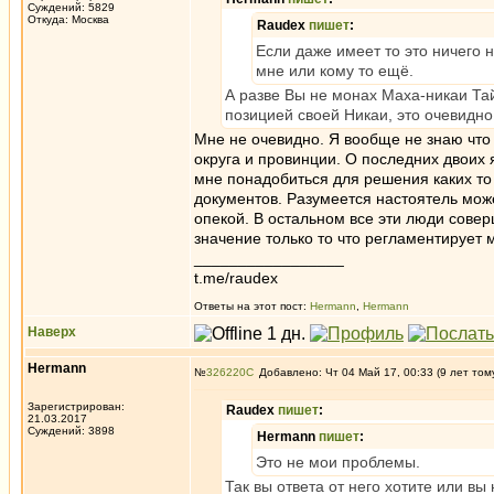
Суждений: 5829
Откуда: Москва
Raudex
пишет
:
Если даже имеет то это ничего 
мне или кому то ещё.
А разве Вы не монах Маха-никаи Та
позицией своей Никаи, это очевидно
Мне не очевидно. Я вообще не знаю что 
округа и провинции. О последних двоих
мне понадобиться для решения каких то
документов. Разумеется настоятель может
опекой. В остальном все эти люди совер
значение только то что регламентирует 
_________________
t.me/raudex
Ответы на этот пост:
Hermann
,
Hermann
Наверх
Hermann
№
326220
Добавлено: Чт 04 Май 17, 00:33 (9 лет том
Зарегистрирован:
Raudex
пишет
:
21.03.2017
Суждений: 3898
Hermann
пишет
:
Это не мои проблемы.
Так вы ответа от него хотите или вы