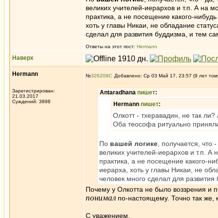
великих учителей-иерархов и т.п. А на м
практика, а не посещение какого-нибуд
хоть у главы Никаи, не обладание статус
сделал для развития буддизма, и тем са
Ответы на этот пост:
Hermann
Наверх
Hermann
№
326209
Добавлено: Ср 03 Май 17, 23:57 (9 лет том
Зарегистрирован:
Antaradhana
пишет
:
21.03.2017
Суждений: 3898
Hermann
пишет
:
Олкотт - тхеравадин, не так ли?
Оба теософа ритуально принял
По
вашей логике
, получается, что 
великих учителей-иерархов и т.п. А 
практика, а не посещение какого-н
иерарха, хоть у главы Никаи, не обл
человек много сделал для развития 
Почему у Олкотта не было воззрения и п
понимал
по-настоящему. Точно так же, 
С уважением.