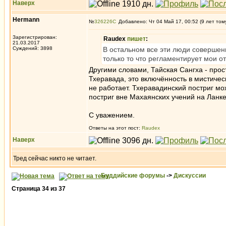
Наверх
Hermann
№
326226
Добавлено: Чт 04 Май 17, 00:52 (9 лет том
Зарегистрирован:
Raudex
пишет
:
21.03.2017
Суждений: 3898
В остальном все эти люди совершенн
только то что регламентирует мои о
Другими словами, Тайская Сангха - прост
Тхеравада, это включённость в мистическ
не работает. Тхеравадинский постриг мо
постриг вне Махаянских учений на Ланке
С уважением.
Ответы на этот пост:
Raudex
Наверх
Тред сейчас никто не читает.
Буддийские форумы
->
Дискуссии
Страница
34
из
37