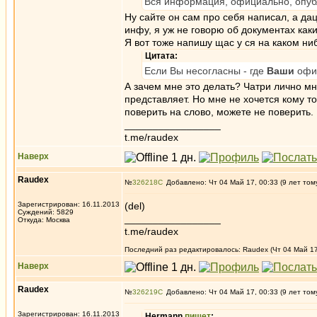
Вся информация, официально, опубл
Ну сайте он сам про себя написал, а да
инфу, я уж не говорю об документах каки
Я вот тоже напишу щас у ся на каком ни
Цитата:
Если Вы несогласны - где
Ваши
офи
А зачем мне это делать? Чатри лично м
представляет. Но мне не хочется кому то
поверить на слово, можете не поверить.
_________________
t.me/raudex
Наверх
Raudex
№
326218
Добавлено: Чт 04 Май 17, 00:33 (9 лет том
Зарегистрирован: 16.11.2013
(del)
Суждений: 5829
_________________
Откуда: Москва
t.me/raudex
Последний раз редактировалось: Raudex (Чт 04 Май 17,
Наверх
Raudex
№
326219
Добавлено: Чт 04 Май 17, 00:33 (9 лет том
Зарегистрирован: 16.11.2013
Hermann
пишет
: