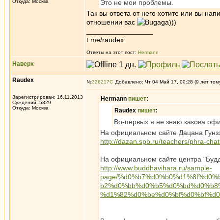
Откуда: Москва
Это не мои проблемы.
Так вы ответа от него хотите или вы нап
отношении вас
)))
_________________
t.me/raudex
Ответы на этот пост:
Hermann
Наверх
Raudex
№
326217
Добавлено: Чт 04 Май 17, 00:28 (9 лет том
Зарегистрирован: 16.11.2013
Hermann
пишет
:
Суждений: 5829
Откуда: Москва
Raudex
пишет
:
Во-первых я не знаю какова оф
На официальном сайте Дацана Гунз
http://dazan.spb.ru/teachers/phra-ch
На официальном сайте центра "Будд
http://www.buddhavihara.ru/sample-
page/%d0%b7%d0%b0%d1%8f%d0%
b2%d0%bb%d0%b5%d0%bd%d0%b8%
%d1%82%d0%be%d0%bf%d0%bf%d0