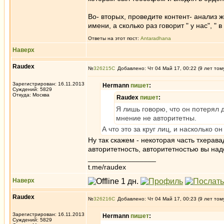
Во- вторых, проведите контент- анализ 
имени, а сколько раз говорит " у нас", " 
Ответы на этот пост:
Antaradhana
Наверх
Raudex
№
326215
Добавлено: Чт 04 Май 17, 00:22 (9 лет том
Зарегистрирован: 16.11.2013
Hermann
пишет
:
Суждений: 5829
Откуда: Москва
Raudex
пишет
:
Я лишь говорю, что он потерял 
мнение не авторитетны.
А что это за круг лиц, и насколько он
Ну так скажем - некоторая часть тхерав
авторитетность, авторитетностью вы над
_________________
t.me/raudex
Наверх
Raudex
№
326216
Добавлено: Чт 04 Май 17, 00:23 (9 лет том
Зарегистрирован: 16.11.2013
Hermann
пишет
:
Суждений: 5829