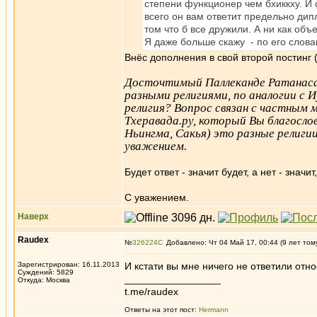
степени функционер чем бхиккху. И 
всего он вам ответит предельно ди
том что б все дружили. А ни как объ
Я даже больше скажу - по его слов
Внёс дополнения в свой второй постинг (
Досточтимый Паллеканде Ратанаса
разными религиями, по аналогии с 
религия? Вопрос связан с частным 
Тхеравада.ру, который Вы благослов
Ньингма, Сакья) это разные религи
уважением.
Будет ответ - значит будет, а нет - значит,
С уважением.
Наверх
Raudex
№
326224
Добавлено: Чт 04 Май 17, 00:44 (9 лет том
Зарегистрирован: 16.11.2013
И кстати вы мне ничего не ответили отн
Суждений: 5829
_________________
Откуда: Москва
t.me/raudex
Ответы на этот пост:
Hermann