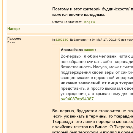
Поэтому и этот критерий буддийскости( 
кажется вполне валидным.
Ответы на этот пост:
Tong Po
Наверх
Гьюрме
№
326213
Добавлено: Чт 04 Май 17, 00:16 (9 лет том
Гость
Antaradhana
пишет
:
Во-первых,
любой человек
, читаю
невозбранно считать себя тхеравади
божественность Иисуса, может счита
подтверждения своей веры от сангх
священниками в церковной иерархии.
никаких заявлений от лица тхер
представить, а просто высказал
сво
утверждения, а открывая тему для 
p=94087#p94087
Во- первых, буддистом становится не лю
если уж вникать в термины, то тхеравдин
Тхеравада- это линия передачи монашес
палийских текстов по Винае. О Тхеравад
который был теософом и входил в орден