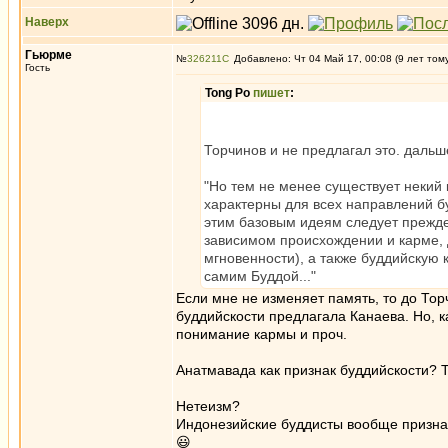
Наверх
Гьюрме
№
326211
Добавлено: Чт 04 Май 17, 00:08 (9 лет том
Гость
Tong Po
пишет
:
Торчинов и не предлагал это. дальш
"Но тем не менее существует некий 
характерны для всех направлений бу
этим базовым идеям следует прежде
зависимом происхождении и карме, 
мгновенности), а также буддийскую 
самим Буддой..."
Если мне не изменяет память, то до Тор
буддийскости предлагала Канаева. Но, к
понимание кармы и проч.
Анатмавада как признак буддийскости? Т
Нетеизм?
Индонезийские буддисты вообще признаю
😃