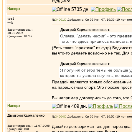
БудДьмо!
Наверх
test
№
34901
Добавлено: Ср 06 Июн 07, 19:39 (19 лет том
一心
Дмитрий Кармапенко пишет:
Зарегистрирован:
18.02.2005
Олечка, "делать нефиг" - это
предви
Суждений: 18709
того, что здесь пришлось написать, 
(Есть такая "практика" из сутр) Бодхиса
вы что-то делаете возможно не так. Для
Дмитрий Кармапенко пишет:
Я получил от этой темы не больше 
которое ты успела выучить, но выска
Правдой являются только обоснованные 
на парашютный спорт. Это похоже прост
Вы например договорились до того, что 
Наверх
Дмитрий Кармапенко
№
34904
Добавлено: Ср 06 Июн 07, 19:52 (19 лет том
Зарегистрирован: 11.07.2005
Давайте договоримся так: дня через два
Суждений: 150
они соответствуют учению Будды.