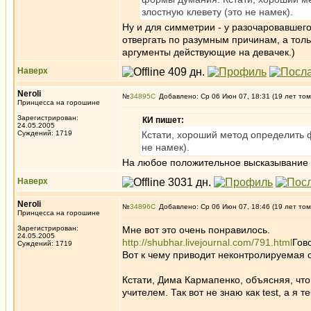
злостную клевету (это не намек).
Ну и для симметрии - у разочаровавшег
отвергать по разумным причинам, а толь
аргументы действующие на девачек.)
Наверх
Neroli
№
34895
Добавлено: Ср 06 Июн 07, 18:31 (19 лет том
Принцесса на горошине
Зарегистрирован:
КИ пишет:
24.05.2005
Суждений: 1719
Кстати, хороший метод определить ф
не намек).
На любое положительное высказывание 
Наверх
Neroli
№
34896
Добавлено: Ср 06 Июн 07, 18:46 (19 лет том
Принцесса на горошине
Зарегистрирован:
Мне вот это очень понравилось.
24.05.2005
http://shubhar.livejournal.com/791.html
Гов
Суждений: 1719
Вот к чему приводит неконтролируемая о
Кстати, Дима Кармапенко, объясняя, что
учителем. Так вот не знаю как test, а я т