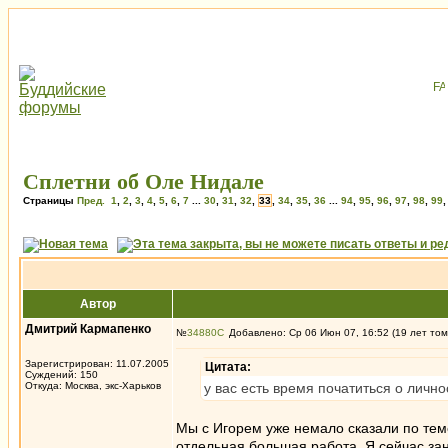
Сплетни об Оле Нидале
Страницы
Пред.
1
,
2
,
3
,
4
,
5
,
6
,
7
...
30
,
31
,
32
,
33
,
34
,
35
,
36
...
94
,
95
,
96
,
97
,
98
,
99
Автор
Дмитрий Кармапенко
№
34880
Добавлено: Ср 06 Июн 07, 16:52 (19 лет том
Зарегистрирован: 11.07.2005
Цитата:
Суждений: 150
Откуда: Москва, экс-Харьков
у вас есть время початиться о лично
Мы с Игорем уже немало сказали по теме
отдельная большая работа. Я сейчас зан