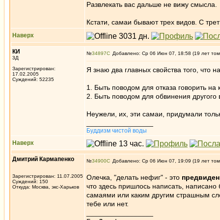
Развлекать вас дальше не вижу смысла.
Кстати, самаи бывают трех видов. С трет
Наверх
КИ
№
34897
Добавлено: Ср 06 Июн 07, 18:58 (19 лет том
3Д
Зарегистрирован:
Я знаю два главных свойства того, что н
17.02.2005
Суждений: 52235
1. Быть поводом для отказа говорить на
2. Быть поводом для обвинения другого 
Неужели, их, эти самаи, придумали тол
_________________
Буддизм чистой воды
Наверх
Дмитрий Кармапенко
№
34900
Добавлено: Ср 06 Июн 07, 19:09 (19 лет том
Зарегистрирован: 11.07.2005
Олечка, "делать нефиг" - это
предвиден
Суждений: 150
что здесь пришлось написать, написано 
Откуда: Москва, экс-Харьков
самаями или каким другим страшным слов
тебе или нет.
_________________