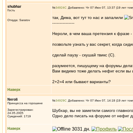
shubhar
№
34924
Добавлено: Чт 07 Июн 07, 13:37 (19 лет том
Гость
так, Дима, вот тут то нас и запалили
Откуда: Saratov
---------------
Нероли, в чем ваша претензия к фразе -
позвольте узнать у вас секрет, когда сид
сделай паузу - скушай твикс (С).
разумеется, пишущему на форумы делать
Вам видимо тоже делать нефиг если вы 
2+2=4 или бывают варианты?
Наверх
Neroli
№
34929
Добавлено: Чт 07 Июн 07, 14:18 (19 лет том
Принцесса на горошине
Зарегистрирован:
Шубхар, вы не заметили самого главного
24.05.2005
Одно дело писать на форуме от нефиг де
Суждений: 1719
Наверх