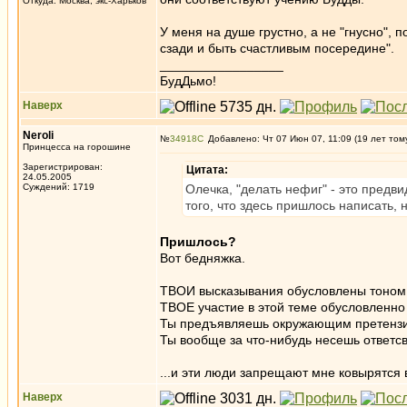
Откуда: Москва, экс-Харьков
У меня на душе грустно, а не "гнусно", 
сзади и быть счастливым посередине".
_________________
БудДьмо!
Наверх
Neroli
№
34918
Добавлено: Чт 07 Июн 07, 11:09 (19 лет том
Принцесса на горошине
Зарегистрирован:
Цитата:
24.05.2005
Суждений: 1719
Олечка, "делать нефиг" - это предв
того, что здесь пришлось написать, 
Пришлось?
Вот бедняжка.
ТВОИ высказывания обусловлены тоно
ТВОЕ участие в этой теме обусловленно 
Ты предъявляешь окружающим претензии
Ты вообще за что-нибудь несешь ответс
...и эти люди запрещают мне ковырятся в
Наверх