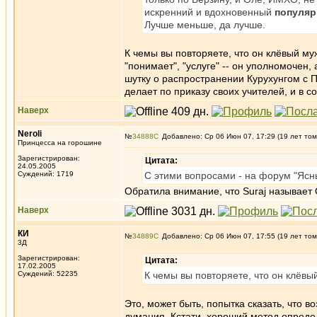
искренний и вдохновенный
популяр
Лучше меньше, да лучше.
К чемы вы повторяете, что он клёвый му
"понимает", "услуге" -- он уполномочен
шутку о распространении Курухунгом с П
делает по приказу своих учителей, и в с
Наверх
Neroli
№
34888
Добавлено: Ср 06 Июн 07, 17:29 (19 лет том
Принцесса на горошине
Зарегистрирован:
Цитата:
24.05.2005
Суждений: 1719
С этими вопросами - на форум "Ясны
Обратила внимание, что Suraj называет
Наверх
КИ
№
34889
Добавлено: Ср 06 Июн 07, 17:55 (19 лет том
3Д
Зарегистрирован:
Цитата:
17.02.2005
Суждений: 52235
К чемы вы повторяете, что он клёвы
Это, может быть, попытка сказать, что в
думания. Кстати, хороший метод определ