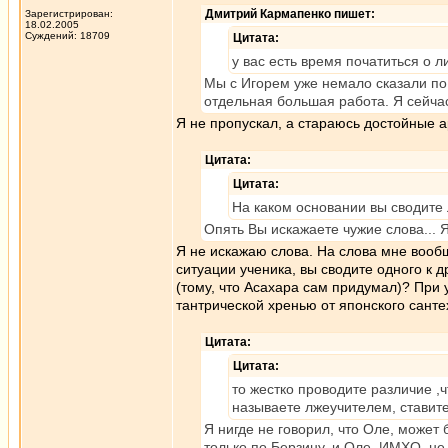
Дмитрий Кармапенко пишет:
Зарегистрирован:
18.02.2005
Суждений: 18709
Цитата:
у вас есть время початиться о л
Мы с Игорем уже немало сказали по 
отдельная большая работа. Я сейчас
Я не пропускал, а стараюсь достойные а
Цитата:
Цитата:
На каком основании вы сводите 
Опять Вы искажаете чужие слова... 
Я не искажаю слова. На слова мне вообщ
ситуации ученика, вы сводите одного к д
(тому, что Асахара сам придумал)? При 
тантрической хренью от японского санте
Цитата:
Цитата:
то жестко проводите различие ,
называете лжеучителем, ставите
Я нигде не говорил, что Оле, может 
только по Берзину, и Оле, ИМХО, не