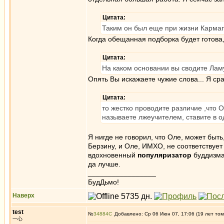
Цитата:
Таким он был еще при жизни Кармап
Когда обещанная подборка будет готова,
Цитата:
На каком основании вы сводите Лам
Опять Вы искажаете чужие слова... Я с
Цитата:
то жестко проводите различие ,что 
называете лжеучителем, ставите в о
Я нигде не говорил, что Оле, может быть
Берзину, и Оле, ИМХО, не соответствует
вдохновенный
популяризатор
буддизм
да лучше.
_________________
БудДьмо!
Наверх
test
№
34884
Добавлено: Ср 06 Июн 07, 17:06 (19 лет том
一心