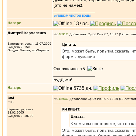
(это не намек).
_________________
Буддизм чистой воды
Наверх
Дмитрий Кармапенко
№
34891
Добавлено: Ср 06 Июн 07, 18:17 (19 лет том
Зарегистрирован: 11.07.2005
Цитата:
Суждений: 150
Откуда: Москва, экс-Харьков
Это, может быть, попытка сказать, ч
формы думания.
Однозначно. +5.
_________________
БудДьмо!
Наверх
test
№
34894
Добавлено: Ср 06 Июн 07, 18:25 (19 лет том
一心
КИ пишет:
Зарегистрирован:
18.02.2005
Суждений: 18709
Цитата:
К чемы вы повторяете, что он к
Это, может быть, попытка сказать, ч
формы думания. Кстати, хороший мет