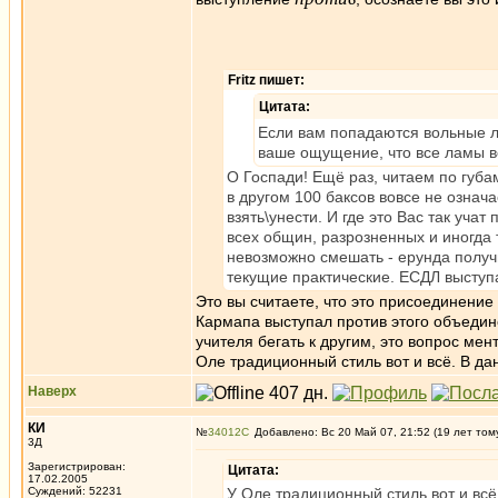
Fritz пишет:
Цитата:
Если вам попадаются вольные ла
ваше ощущение, что все ламы в
О Госпади! Ещё раз, читаем по губам
в другом 100 баксов вовсе не означ
взять\унести. И где это Вас так уч
всех общин, разрозненных и иногда 
невозможно смешать - ерунда получи
текущие практические. ЕСДЛ выступа
Это вы считаете, что это присоединение 
Кармапа выступал против этого объедин
учителя бегать к другим, это вопрос мен
Оле традиционный стиль вот и всё. В д
Наверх
КИ
№
34012
Добавлено: Вс 20 Май 07, 21:52 (19 лет том
3Д
Зарегистрирован:
Цитата:
17.02.2005
Суждений: 52231
У Оле традиционный стиль вот и всё