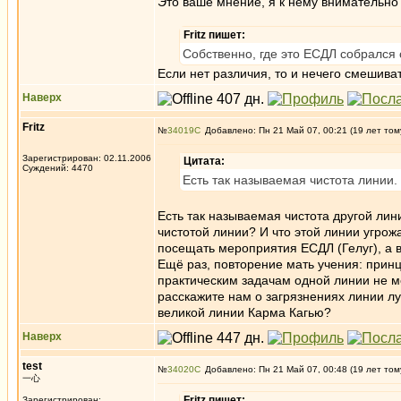
Это ваше мнение, я к нему внимательно
Fritz пишет:
Собственно, где это ЕСДЛ собрался 
Если нет различия, то и нечего смешиват
Наверх
Fritz
№
34019
Добавлено: Пн 21 Май 07, 00:21 (19 лет том
Зарегистрирован: 02.11.2006
Цитата:
Суждений: 4470
Есть так называемая чистота линии.
Есть так называемая чистота другой ли
чистотой линии? И что этой линии угрож
посещать мероприятия ЕСДЛ (Гелуг), а 
Ещё раз, повторение мать учения: прин
практическим задачам одной линии не ме
расскажите нам о загрязнениях линии лу
великой линии Карма Кагью?
Наверх
test
№
34020
Добавлено: Пн 21 Май 07, 00:48 (19 лет том
一心
Fritz пишет:
Зарегистрирован: