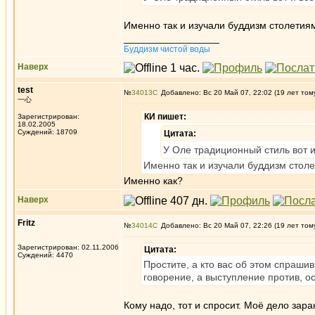
Именно так и изучали буддизм столети
_________________
Буддизм чистой воды
Наверх
test
№
34013
Добавлено: Вс 20 Май 07, 22:02 (19 лет том
一心
КИ пишет:
Зарегистрирован:
18.02.2005
Суждений: 18709
Цитата:
У Оле традиционный стиль вот и
Именно так и изучали буддизм стол
Именно как?
Наверх
Fritz
№
34014
Добавлено: Вс 20 Май 07, 22:26 (19 лет том
Зарегистрирован: 02.11.2006
Цитата:
Суждений: 4470
Простите, а кто вас об этом спрашив
говорение, а выступление против, ос
Кому надо, тот и спросит. Моё дело зара