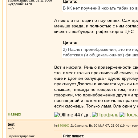
Зарегистрирован: 02.11.2006
Цитата:
Суждений: 4470
В КК нет поучений нюхать табак во
А никто и не говрит о поучениях. Сам пр
меньше вреда, и полностью с ним соглас
кислоты возбуждает рефлекторно ЦНС.
Цитата:
2) Насчет пренебрежения, это не нед
тибетская (и общекагьюшная) фишк
Вот и нифига. Речь о приверженности св
это имеет только практический смысл, ти
ещё и Дзогчэн балуецца - оджно другому
практикует Дзогчэн и является чуть ли н
слышал, никогда не говорил о том, что н
говорили, что пренебрежение другими тр
посвящений и потом не смочь их практик
если сможешь. Только лама Оле один у н
Наверх
test
№
34009
Добавлено: Вс 20 Май 07, 21:06 (19 лет том
一心
Fritz пишет:
Зарегистрирован: