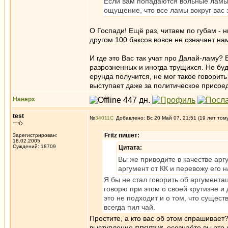
Если вам попадаются вольные ламы,
ощущение, что все ламы вокруг вас
О Госпади! Ещё раз, читаем по губам - н
другом 100 баксов вовсе не означает на
И где это Вас так учат про Далай-ламу?
разрозненных и иногда трущихся. Не буд
ерунда получится, не мог такое говорит
выступает даже за политическое присоед
Наверх
test
№
34011
Добавлено: Вс 20 Май 07, 21:51 (19 лет том
一心
Fritz пишет:
Зарегистрирован:
18.02.2005
Суждений: 18709
Цитата:
Вы же приводите в качестве арг
аргумент от КК и перевожу его 
Я бы не стал говорить об аргументац
говорю при этом о своей крутизне и
это не подходит и о том, что сущест
всегда пил чай.
Простите, а кто вас об этом спрашивает?
против
выступление
, осознаёте вы это 