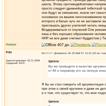
школу. Этому противодейсвтовал наприме
просто следует древнейшей тибетской т
они будут за смешение, иначе нет смысл
основанно на вашем неосознаваемом пре
которого в Кагью чуть ли не заставили 
приглашать других учителей читать лекци
Воздерживаться от поучений Оле рекомен
язык и без хорошео образования человек
ННР не все даже считают буддистом.) Та
Наверх
Fritz
№
34010
Добавлено: Вс 20 Май 07, 21:31 (19 лет том
Зарегистрирован: 02.11.2006
Цитата:
Суждений: 4470
Вы же приводите в качестве аргумен
от КК и перевожу его на личную ини
Я бы не стал говорить об аргументации 
при этом о своей крутизне и даже не де
и о том, что существует то, что мне под
Цитата: