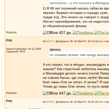
непонятно - а что плохого в Абхидх
1) В КК нет поучений нюхать табак во в
хватает. Бывают истории и гораздо хуже
пужде итд. Это ничего не говорит о трад
Насчет пренебрежения, это не недостаток
(и общекагьюшная) фишка.
Наверх
Fritz
№
34007
Добавлено: Вс 20 Май 07, 20:13 (19 лет том
Зарегистрирован: 02.11.2006
Цитата:
Суждений: 4470
но помимо всяких там нендр махамуд
А кто сказал, что в нёндах, махамудрах 
знания? Как страстный любитель махамуд
и Махамудре делать нечего (читай Ламр
не совсем Кагью, где очень любят Вели
Книг ламы Оле не читал. А зачем? Я пр
Чтоже до ламы Оле лично, то пусть живёт
Наверх
Fritz
№
34008
Добавлено: Вс 20 Май 07, 20:26 (19 лет том