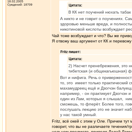
18.02.2005
Суждений: 18709
Цитата:
В КК нет поучений нюхать табак
А никто и не говрит о поучениях. Сам
здоровью меньше вреда, и полностью
никотиновой кислоты возбуждает р
Чай тоже возбуждает и что? Вы же приво
Я отвожу ваш аргумент от КК и перевожу
Fritz пишет:
Цитата:
2) Насчет пренебрежения, это не
тибетская (и общекагьюшная) ф
Вот и нифига. Речь о приверженнос
то, это имеет только практический с
махамудреец ещё и Дзогчэн балуецц
например, - он практикует Дзогчэн и
один из Лам, которых я слышал, нико
сможешь, то фперёт. Более того, го
послушать лекцию это не значит наб
у нас такой умный.
Fritz, всё окей с этим у Оле. Причем ту
говорит, что вы не различаете течения/
цельном предмете, приводя Далай Ламу, 