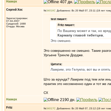
Наверх
Сергей Хос
№
34016
Добавлено: Вс 20 Май 07, 23:11 (19 лет том
Зарегистрирован:
test пишет:
07.04.2007
Суждений: 1688
Fritz пишет:
Откуда: Москва
По Вашему может и так, но вря
Кармапу главой тибетцев
,
Это смешно.
Это совершенно не смешно. Такие разгов
Ургьене Тринле Дордже.
Цитата:
Ламрим, это Гелукпа, вот вы и опят
Што за ерунда? Ламрим под тем или ины
практик это несомненно один и тот же л
СХ
Наверх
Fritz
№
34017
Добавлено: Вс 20 Май 07, 23:12 (19 лет том