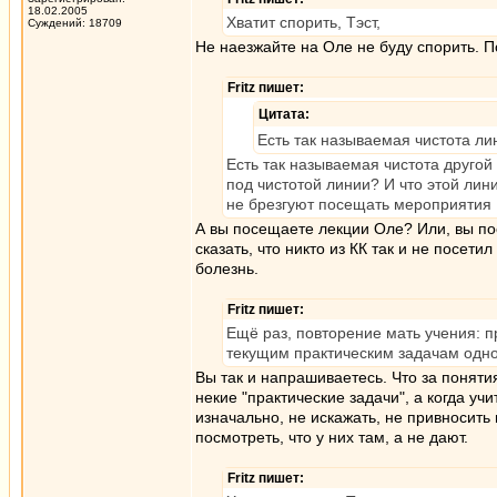
18.02.2005
Хватит спорить, Тэст,
Суждений: 18709
Не наезжайте на Оле не буду спорить. 
Fritz пишет:
Цитата:
Есть так называемая чистота ли
Есть так называемая чистота друго
под чистотой линии? И что этой лин
не брезгуют посещать мероприятия Е
А вы посещаете лекции Оле? Или, вы по
сказать, что никто из КК так и не пос
болезнь.
Fritz пишет:
Ещё раз, повторение мать учения: 
текущим практическим задачам одно
Вы так и напрашиваетесь. Что за поняти
некие "практические задачи", а когда уч
изначально, не искажать, не привносить 
посмотреть, что у них там, а не дают.
Fritz пишет: