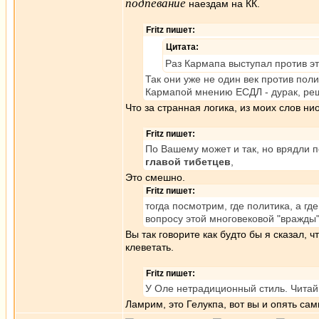
подпевание
наездам на КК.
Fritz пишет:
Цитата:
Раз Кармапа выступал против э
Так они уже не один век против пол
Кармапой мнению ЕСДЛ - дурак, решил
Что за странная логика, из моих слов ни
Fritz пишет:
По Вашему может и так, но врядли 
главой тибетцев
,
Это смешно.
Fritz пишет:
тогда посмотрим, где политика, а г
вопросу этой многовековой "вражды"
Вы так говорите как будто бы я сказал, 
клеветать.
Fritz пишет:
У Оле нетрадиционный стиль. Читай 
Ламрим, это Гелукпа, вот вы и опять са