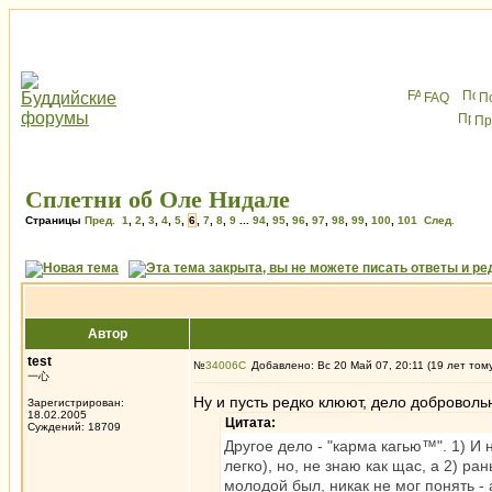
FAQ
П
Пр
Сплетни об Оле Нидале
Страницы
Пред.
1
,
2
,
3
,
4
,
5
,
6
,
7
,
8
,
9
...
94
,
95
,
96
,
97
,
98
,
99
,
100
,
101
След.
Автор
test
№
34006
Добавлено: Вс 20 Май 07, 20:11 (19 лет том
一心
Ну и пусть редко клюют, дело доброволь
Зарегистрирован:
18.02.2005
Цитата:
Суждений: 18709
Другое дело - "карма кагью™". 1) И 
легко), но, не знаю как щас, а 2) 
молодой был, никак не мог понять -