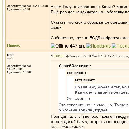
Зарегистрирован: 02.11.2006
А чем Гелуг отличается от Кагью? Кроме 
Суждений: 4470
Ещё раз для кандидатов на нобелевку п
Сказать, что кто-то собирается смешивать
своей.
Собственно, где это ЕСДЛ собрался смеш
Наверх
test
№
34018
Добавлено: Вс 20 Май 07, 23:57 (19 лет том
一心
Сергей Хос пишет:
Зарегистрирован:
18.02.2005
Суждений: 18709
test пишет:
Fritz пишет:
По Вашему может и так, но
Кармапу главой тибетцев
,
Это смешно.
Это совершенно не смешно. Такие ра
о Ургьене Тринле Дордже.
Принципиальный вопрос - кем они ведут
от дел Далай Лама, то третья остающая
немыслимо
это -
.