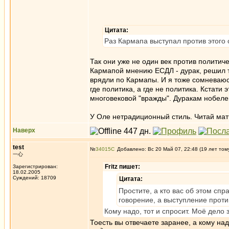
Цитата:
Раз Кармапа выступал против этого
Так они уже не один век против политич
Кармапой мнению ЕСДЛ - дурак, решил тр
врядли по Кармапы. И я тоже сомневаюс
где политика, а где не политика. Кстат
многовековой "вражды". Дуракам нобелев
У Оле нетрадиционный стиль. Читай матч
Наверх
test
№
34015
Добавлено: Вс 20 Май 07, 22:48 (19 лет том
一心
Fritz пишет:
Зарегистрирован:
18.02.2005
Суждений: 18709
Цитата:
Простите, а кто вас об этом спр
говорение, а выступление против
Кому надо, тот и спросит. Моё дело 
Тоесть вы отвечаете заранее, а кому над