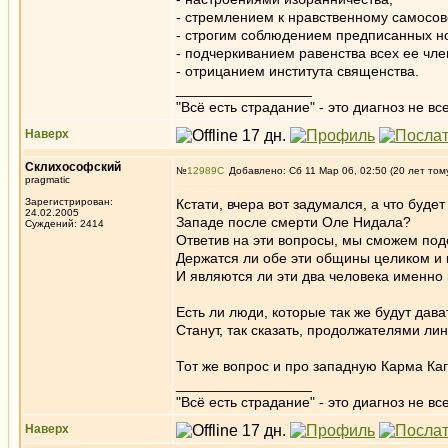
- стремлением к нравственному самосо
- строгим соблюдением предписанных но
- подчеркиванием равенства всех ее чле
- отрицанием института священства.
_________________
"Всё есть страдание" - это диагноз не вс
Наверх
Склихософский
№
12989
Добавлено: Сб 11 Мар 06, 02:50 (20 лет том
pragmatic
Зарегистрирован:
Кстати, вчера вот задумался, а что буд
24.02.2005
Западе после смерти Оле Нидала?
Суждений: 2414
Ответив на эти вопросы, мы сможем подо
Держатся ли обе эти общины целиком и 
И являются ли эти два человека именно
Есть ли люди, которые так же будут дава
Станут, так сказать, продолжателями ли
Тот же вопрос и про западную Карма Каг
_________________
"Всё есть страдание" - это диагноз не вс
Наверх