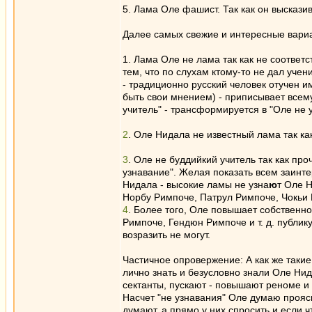
5. Лама Оле фашист. Так как он выскази
Далее самых свежие и интересные вари
1. Лама Оле не лама так как не соответ
тем, что по слухам ктому-то не дал учен
- традиционно русский человек отучен и
быть свои мнением) - приписывает всему 
учитель" - трансформируется в "Оле не 
2
. Оле Нидала не известный лама так как
3
. Оле не буддийкий учитель так как пр
узнавание". Желая показать всем заинт
Нидала - высокие ламы не узна
ю
т Оле Н
Норбу Римпоче, Патрул Римпоче, Чокьи 
4
. Более того, Оле повышает собственн
Римпоче, Гендюн Римпоче и т. д. публику
возразить не могут.
Частичное опровержение: А как же таки
лично знать и безусловно знали Оле Нид
сектанты, пускают - повышают реноме и
Насчет "не узнавания" Оле думаю проя
думают, а прямо у них спросить и если 