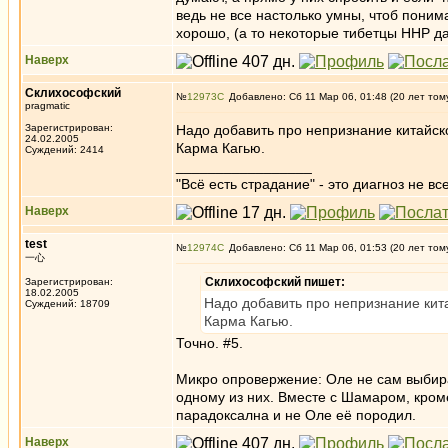
ведь не все настолько умны, чтоб поним
хорошо, (а то некоторые тибетцы ННР да
Наверх
Склихософский
№
12973
Добавлено: Сб 11 Мар 06, 01:48 (20 лет том
pragmatic
Зарегистрирован:
Надо добавить про непризнание китайск
24.02.2005
Карма Кагью.
Суждений: 2414
_________________
"Всё есть страдание" - это диагноз не вс
Наверх
test
№
12974
Добавлено: Сб 11 Мар 06, 01:53 (20 лет том
一心
Склихософский пишет:
Зарегистрирован:
18.02.2005
Надо добавить про непризнание кит
Суждений: 18709
Карма Кагью.
Точно. #5.
Микро опровержение: Оле не сам выбира
одному из них. Вместе с Шамаром, кроме
парадоксална и не Оле её породил.
Наверх