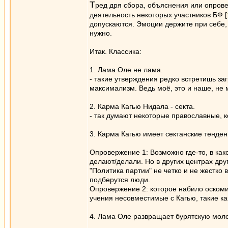
Т
ред дря сбора, объяснения или опров
деятельность некоторых участников БФ [
допускаются. Эмоции держите при себе, 
нужно.
Итак. Классика:
1. Лама Оле не лама.
- такие утверждения редко встретишь за
максимализм. Ведь моё, это и наше, не
2. Карма Кагью Нидала - секта.
- так думают некоторые православные, к
3. Карма Кагью имеет сектанские тенде
Опровержение 1: Возможно где-то, в како
делают/делали. Но в других центрах друг
"Политика партии" не четко и не жестко
подберутся люди.
Опровержение 2: которое набило оскомин
учения несовместимые с Кагью, такие ка
4. Лама Оле развращает бурятскую мол