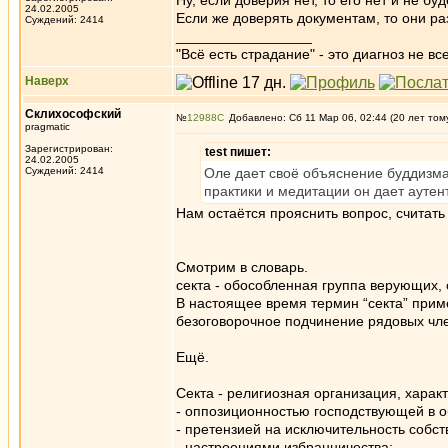
Ну, если доверия нет, то его нет и не бу
24.02.2005
Если же доверять документам, то они ра
Суждений: 2414
_________________
"Всё есть страдание" - это диагноз не вс
Наверх
Склихософский
№
12988
Добавлено: Сб 11 Мар 06, 02:44 (20 лет том
pragmatic
Зарегистрирован:
test пишет:
24.02.2005
Суждений: 2414
Оле дает своё объяснение буддизма
практики и медитации он дает аутен
Нам остаётся прояснить вопрос, считать
Смотрим в словарь.
секта - обособленная группа верующих,
В настоящее время термин “секта” приме
безоговорочное подчинение рядовых чле
Ещё.
Секта - религиозная организация, хара
- оппозиционностью господствующей в о
- претензией на исключительность собст
- настроениями избранничества;