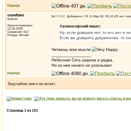
Наверх
snowflake
№
12998
Добавлено: Сб 11 Мар 06, 03:16 (20 лет том
буйная
Зарегистрирован:
Склихософский пишет:
12.08.2005
Суждений: 612
Ну, если доверия нет, то его нет и 
Откуда: Москва
Если же доверять документам, то он
Читаешь мои мысли
.
_________________
Небесная Сеть широка и редка,
Но из нее ничего не ускользает.
Наверх
Тред сейчас никто не читает.
Страница
1
из
101