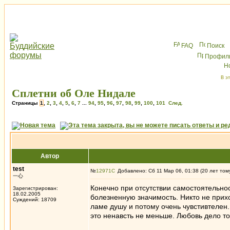
FAQ
Поиск
Профил
В э
Сплетни об Оле Нидале
Страницы
1
,
2
,
3
,
4
,
5
,
6
,
7
...
94
,
95
,
96
,
97
,
98
,
99
,
100
,
101
След.
Автор
test
№
12971
Добавлено: Сб 11 Мар 06, 01:38 (20 лет том
一心
Конечно при отсутствии самостоятельнос
Зарегистрирован:
18.02.2005
болезненную значимость. Никто не приход
Суждений: 18709
ламе душу и потому очень чувстивтелен.
это ненавсть не меньше. Любовь дело то