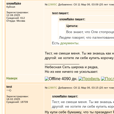
snowflake
№
12995
Добавлено: Сб 11 Мар 06, 03:09 (20 лет том
буйная
Зарегистрирован:
test пишет:
12.08.2005
Суждений: 612
snowflake пишет:
Откуда: Москва
Цитата:
Все знают, что Оле стопроц
Людям говорят, что патентованны
Есть
документы
.
Тест, не смеши меня. Ты же знаешь как 
другой: не хотите ли себе купить корочку.
_________________
Небесная Сеть широка и редка,
Но из нее ничего не ускользает.
Наверх
test
№
12997
Добавлено: Сб 11 Мар 06, 03:15 (20 лет том
一心
snowflake пишет:
Зарегистрирован:
18.02.2005
Тест, не смеши меня. Ты же знаешь 
Суждений: 18709
другой: не хотите ли себе купить коро
Ну купи себе бумажку, что ты президент