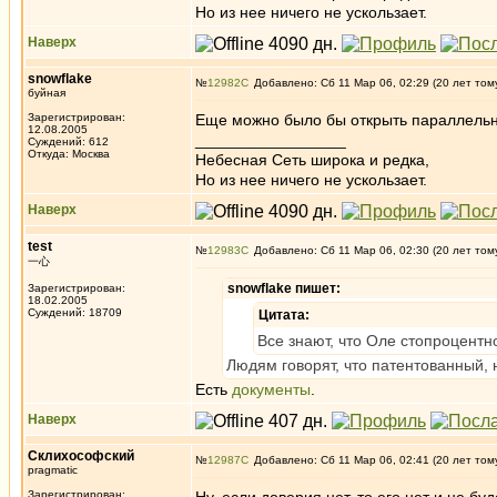
Но из нее ничего не ускользает.
Наверх
snowflake
№
12982
Добавлено: Сб 11 Мар 06, 02:29 (20 лет том
буйная
Зарегистрирован:
Еще можно было бы открыть параллельн
12.08.2005
_________________
Суждений: 612
Откуда: Москва
Небесная Сеть широка и редка,
Но из нее ничего не ускользает.
Наверх
test
№
12983
Добавлено: Сб 11 Мар 06, 02:30 (20 лет том
一心
snowflake пишет:
Зарегистрирован:
18.02.2005
Суждений: 18709
Цитата:
Все знают, что Оле стопроцентн
Людям говорят, что патентованный, н
Есть
документы
.
Наверх
Склихософский
№
12987
Добавлено: Сб 11 Мар 06, 02:41 (20 лет том
pragmatic
Зарегистрирован: