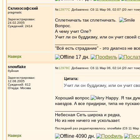
Склихософский
№
12977
Добавлено: Сб 11 Мар 06, 02:07 (20 лет том
pragmatic
Зарегистрирован:
Сплетничать так сплетничать.
24.02.2005
Вопрос.
Суждений: 2414
А чему учит Оле?
Учит ли он буддизму, или он учит своей
_________________
"Всё есть страдание" - это диагноз не вс
Наверх
snowflake
№
12978
Добавлено: Сб 11 Мар 06, 02:14 (20 лет том
буйная
Зарегистрирован:
Цитата:
12.08.2005
Суждений: 612
Учит ли он буддизму, или он учит с
Откуда: Москва
Хороший вопрос.
. Я так д
наездов. А все придирки, типа не пускаю
_________________
Небесная Сеть широка и редка,
Но из нее ничего не ускользает.
Последний раз редактировалось: snowflake (Сб 11 Мар 
Наверх