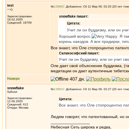
test
№
12980
Добавлено: Сб 11 Мар 06, 02:20 (20 лет том
一心
snowflake пишет:
Зарегистрирован:
18.02.2005
Суждений: 18709
Цитата:
Учит ли он буддизму, или он уч
Хороший вопрос.
. Я т
корень наездов. А все придирки, тип
Все знают, что Оле стопроцентно патент
Склихософский пишет:
Учит ли он буддизму, или он учит с
Оле дает своё объяснение буддизма, (т
медитации он дает аутентичные тибетск
Наверх
snowflake
№
12981
Добавлено: Сб 11 Мар 06, 02:27 (20 лет том
буйная
Зарегистрирован:
Цитата:
12.08.2005
Суждений: 612
Все знают, что Оле стопроцентно па
Откуда: Москва
Людям говорят, что патентованный, но он
_________________
Небесная Сеть широка и редка,