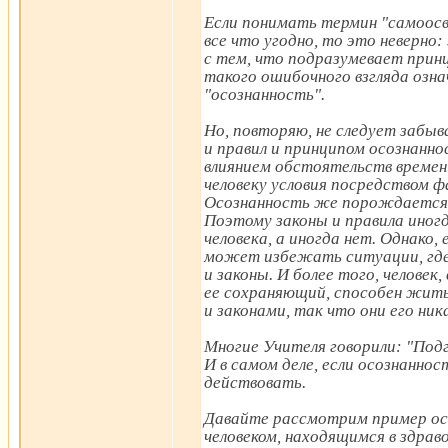
Если понимать термин "самоос
все что угодно, то это неверно
с тем, что подразумевает при
такого ошибочного взгляда озна
"осознанность".
Но, повторяю, не следует забы
и правил и принципом осознанно
влиянием обстоятельств времени
человеку условия посредством фа
Осознанность же порождается 
Поэтому законы и правила иног
человека, а иногда нет. Однако, 
может избежать ситуации, где
и законы. И более того, челове
ее сохраняющий, способен жить 
и законами, так что они его ник
Многие Учителя говорили: "Под
И в самом деле, если осознанно
действовать.
Давайте рассмотрим пример ос
человеком, находящимся в здрав