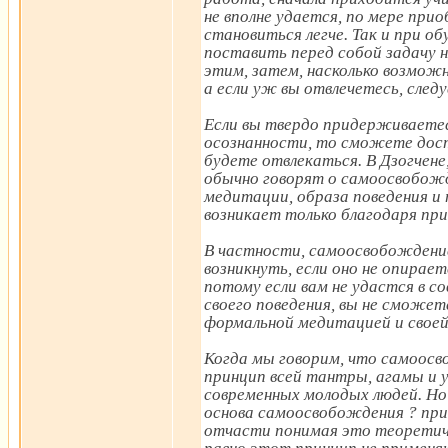
не вполне удается, по мере пр
становиться легче. Так и при о
поставить перед собой задачу н
этим, затем, насколько возмож
а если уж вы отвлечетесь, след
Если вы твердо придерживаетес
осознанности, то сможете дости
будете отвлекаться. В Дзогчене
обычно говорят о самоосвобожде
медитации, образа поведения и
возникает только благодаря пр
В частности, самоосвобождение
возникнуть, если оно не опирае
потому если вам не удастся в 
своего поведения, вы не сможе
формальной медитацией и своей
Когда мы говорим, что самоосв
принцип всей тантры, агамы и 
современных молодых людей. Но
основа самоосвобождения ? при
отчасти понимая это теоретиче