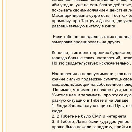
чём угодно, уже не есть благое действие
покрывать своим-молчанием действия лже
Махапаринирвана-сутре есть, Тест как бо
промолчу, про Тантру и Дзогчен, где уч
разрешительную цитатку в книге.
Если тебе не попадалось таких наставле
заморочки проецировать на других.
Конечно, в интернет-прениях буддистов, 
гораздо больше таких наставлений, неже
Но это свидетельствует, исключительно 
Наставления о недопустимости , так наз
крайне сильно подвержен сумятице своег
мешающих эмоций на собственное повед
Понимая, что имено в начале пути, многи
Учителя нам и талдычать, про эту самую
разную ситуацию в Тибете и на Западе.
1. Люди Запада вступающие на Путь, в о
люди.
2. В Тибете не было СМИ и интернета.
3. В Тибете, Ламы были куда доступнее 
проше было нежели западнику, прийти к 