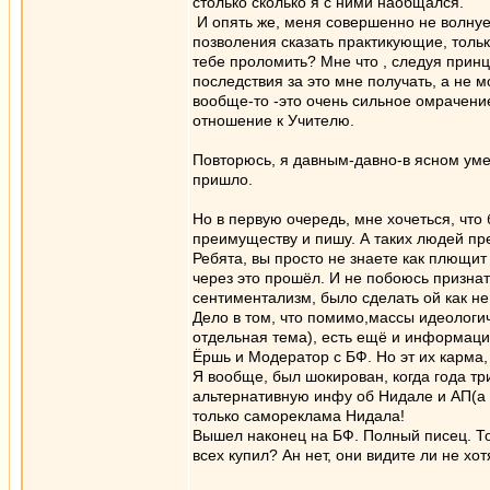
столько сколько я с ними наобщался.
И опять же, меня совершенно не волнует 
позволения сказать практикующие, только
тебе проломить? Мне что , следуя прин
последствия за это мне получать, а не 
вообще-то -это очень сильное омрачени
отношение к Учителю.
Повторюсь, я давным-давно-в ясном уме 
пришло.
Но в первую очередь, мне хочеться, что
преимуществу и пишу. А таких людей пр
Ребята, вы просто не знаете как плющит
через это прошёл. И не побоюсь признат
сентиментализм, было сделать ой как не
Дело в том, что помимо,массы идеологич
отдельная тема), есть ещё и информацио
Ёршь и Модератор с БФ. Но эт их карма,
Я вообще, был шокирован, когда года тр
альтернативную инфу об Нидале и АП(а о
только самореклама Нидала!
Вышел наконец на БФ. Полный писец. Тол
всех купил? Ан нет, они видите ли не хо