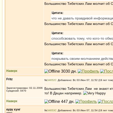
Большинство Тибетских Лам молчит об О
Цитата:
что не давать правдивой информаци
Большинство Тибетских Лам молчит об О
Цитата:
способсвовать тому, что кого-то обм
Большинство Тибетских Лам молчит об О
Цитата:
покрывать своим-молчанием действи
Большинство Тибетских Лам молчит об О
Наверх
Fritz
№
34652
Добавлено: Вс 03 Июн 07, 11:52 (19 лет том
Зарегистрирован: 02.11.2006
Большинство Тибетских Лам не знают к
Суждений: 4470
то! В Дацан например.
Наверх
куру хунг
№
34653
Добавлено: Вс 03 Июн 07, 11:54 (19 лет том
умер