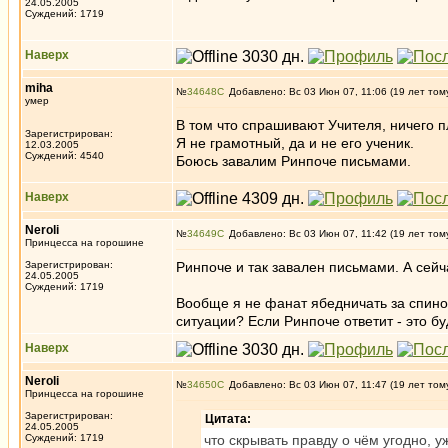
24.05.2005
Суждений: 1719
Наверх
miha
№
34648
Добавлено: Вс 03 Июн 07, 11:06 (19 лет том
умер
В том что спрашивают Учителя, ничего пл
Зарегистрирован:
Я не грамотный, да и не его ученик.
12.03.2005
Суждений: 4540
Боюсь завалим Ринпоче письмами.
Наверх
Neroli
№
34649
Добавлено: Вс 03 Июн 07, 11:42 (19 лет том
Принцесса на горошине
Зарегистрирован:
Ринпоче и так завален письмами. А сейчас
24.05.2005
Суждений: 1719
Вообще я не фанат ябедничать за спин
ситуации? Если Ринпоче ответит - это бу
Наверх
Neroli
№
34650
Добавлено: Вс 03 Июн 07, 11:47 (19 лет том
Принцесса на горошине
Зарегистрирован:
Цитата:
24.05.2005
Суждений: 1719
что скрывать правду о чём угодно, у