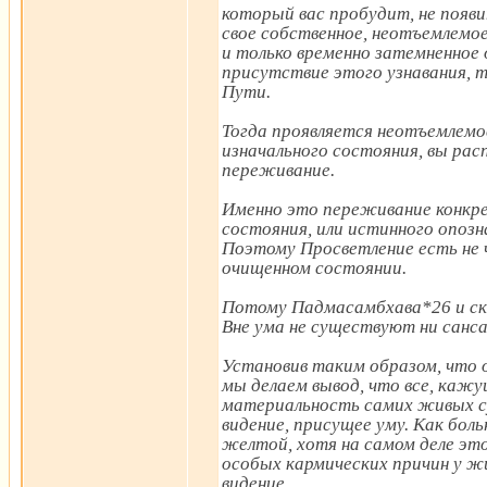
который вас пробудит, не появи
свое собственное, неотъемлемое
и только временно затемненное 
присутствие этого узнавания, т
Пути.
Тогда проявляется неотъемлемо
изначального состояния, вы рас
переживание.
Именно это переживание конкре
состояния, или истинного опозн
Поэтому Просветление есть не ч
очищенном состоянии.
Потому Падмасамбхава*26 и ска
Вне ума не существуют ни сансар
Установив таким образом, что о
мы делаем вывод, что все, кажу
материальность самих живых су
видение, присущее уму. Как бол
желтой, хотя на самом деле это
особых кармических причин у ж
видение.