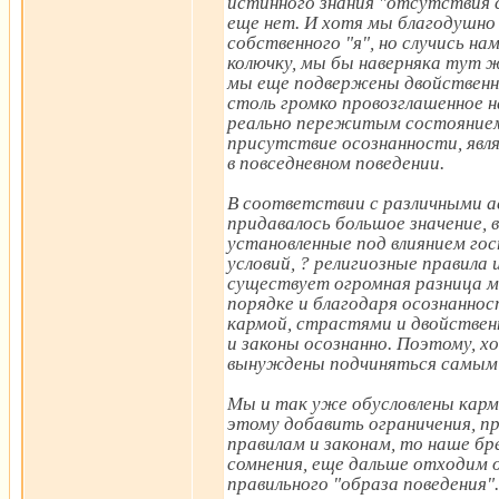
истинного знания "отсутствия 
еще нет. И хотя мы благодушн
собственного "я", но случись н
колючку, мы бы наверняка тут ж
мы еще подвержены двойственно
столь громко провозглашенное н
реально пережитым состояние
присутствие осознанности, яв
в повседневном поведении.
В соответствии с различными а
придавалось большое значение, 
установленные под влиянием го
условий, ? религиозные правила 
существует огромная разница м
порядке и благодаря осознаннос
кармой, страстями и двойствен
и законы осознанно. Поэтому, х
вынуждены подчиняться самым 
Мы и так уже обусловлены карм
этому добавить ограничения, 
правилам и законам, то наше бр
сомнения, еще дальше отходим о
правильного "образа поведения".