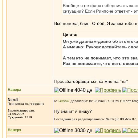
Вообще я не фанат ябедничать за с
ситуации? Если Ринпоче ответит - эт
Всё поняла, блин. О-ёёё. Я зачем тебе п
Цитата:
Он уже давным-давно об этом ска
А именно: Руководствуйтесь сво
А тем кто не понимает, что это зн
Раз не понимаете, что есть осозн
_________________
Просьба-обращаться ко мне на "ты"
Наверх
Neroli
№
34655
Добавлено: Вс 03 Июн 07, 11:59 (19 лет том
Принцесса на горошине
Зарегистрирован:
Ну значит я пишу?
24.05.2005
Суждений: 1719
Последний раз редактировалось: Neroli (Вс 03 Июн 07, 
Наверх