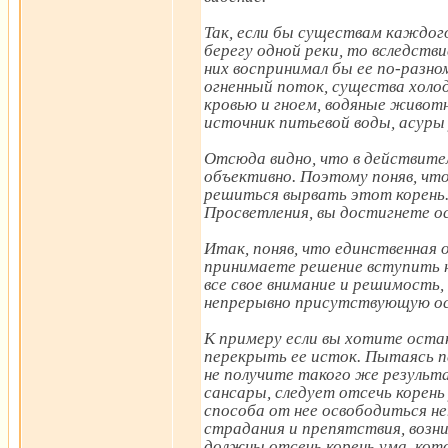
Так, если бы существам каждог
берегу одной реки, то вследств
них воспринимал бы ее по-разно
огненный поток, существа холод
кровью и гноем, водяные животн
источник питьевой воды, асуры 
Отсюда видно, что в действите
объективно. Поэтому поняв, что
решиться вырвать этот корень.
Просветления, вы достигнете о
Итак, поняв, что единственная 
принимаете решение вступить н
все свое внимание и решимость,
непрерывно присутствующую ос
К примеру если вы хотите оста
перекрыть ее исток. Пытаясь п
не получите такого же результ
сансары, следует отсечь корень
способа от нее освободиться не
страдания и препятствия, возн
должны отсечь корень ума, кот