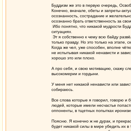
Буддизм же это в первую очередь, Освоб
Конечно, вначале, обеты и запреты-акту
осознанность, сострадание и желательно
осознанно брать ответственность за свои
Ибо понятно, что никакой мудрости Будд,
ситуациях.
Эт я собственно к чему всю байду развё
только правду. Но это только на этапе,
Когда же чел, уже способен, вполне чётк
не испытывая никакой ненависти и завис
хорошо это или плохо.
А про себя, и свою мотивацию, скажу сл
высокомерии и гордыни.
У меня нет никакой ненависти или завист
собираюсь.
Все слова которые я говорил, говорю и 
людей, которые имели несчастье попасть
оппоненты, в тщетных попытках иронизи
Поясню. Я конечно ж не дурак, и прекра
будет никакой силы в мире убедить их в 