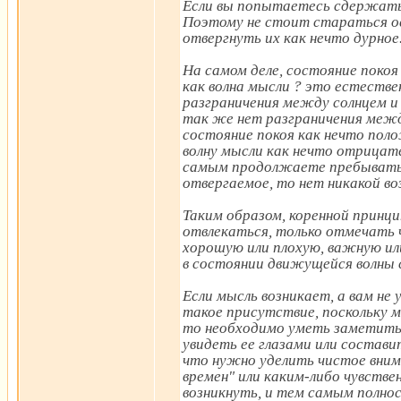
Если вы попытаетесь сдержать 
Поэтому не стоит стараться о
отвергнуть их как нечто дурное
На самом деле, состояние покоя
как волна мысли ? это естестве
разграничения между солнцем и 
так же нет разграничения межд
состояние покоя как нечто поло
волну мысли как нечто отрицат
самым продолжаете пребывать 
отвергаемое, то нет никакой в
Таким образом, коренной принци
отвлекаться, только отмечать
хорошую или плохую, важную ил
в состоянии движущейся волны 
Если мысль возникает, а вам не 
такое присутствие, поскольку 
то необходимо уметь заметить е
увидеть ее глазами или состави
что нужно уделить чистое вним
времен" или каким-либо чувств
возникнуть, и тем самым полно