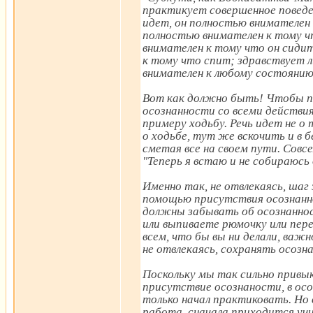
практикует совершенное повед
идет, он полностью внимателен 
полностью внимателен к тому ч
внимателен к тому что он сиди
к тому что спит; здравствует л
внимателен к любому состоянию
Вот как должно быть! Чтобы п
осознанности со всеми действия
примеру ходьбу. Речь идет не о
о ходьбе, тут же вскочить и в 
сметая все на своем пути. Совс
"Теперь я встаю и не собираюсь
Именно так, не отвлекаясь, шаг
помощью присутствия осознанно
должны забывать об осознаннос
или выпиваете рюмочку или пере
всем, что бы вы ни делали, важн
не отвлекаясь, сохранять осозн
Поскольку мы так сильно привы
присутствие осознаности, в осо
только начал практиковать. Но 
работа, сначала приходится учи