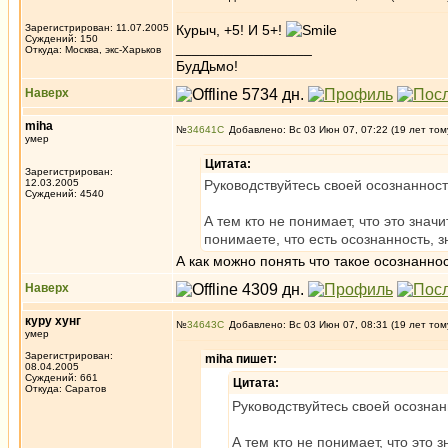
Зарегистрирован: 11.07.2005
Курыч, +5! И 5+!
Суждений: 150
_________________
Откуда: Москва, экс-Харьков
БудДьмо!
Наверх
miha
№
34641
Добавлено: Вс 03 Июн 07, 07:22 (19 лет том
умер
Цитата:
Зарегистрирован:
12.03.2005
Руководствуйтесь своей осознаннос
Суждений: 4540
А тем кто не понимает, что это значи
понимаете, что есть осознанность, з
А как можно понять что такое осознанно
Наверх
куру хунг
№
34643
Добавлено: Вс 03 Июн 07, 08:31 (19 лет том
умер
Зарегистрирован:
miha пишет:
08.04.2005
Суждений: 661
Цитата:
Откуда: Саратов
Руководствуйтесь своей осозна
А тем кто не понимает, что это з