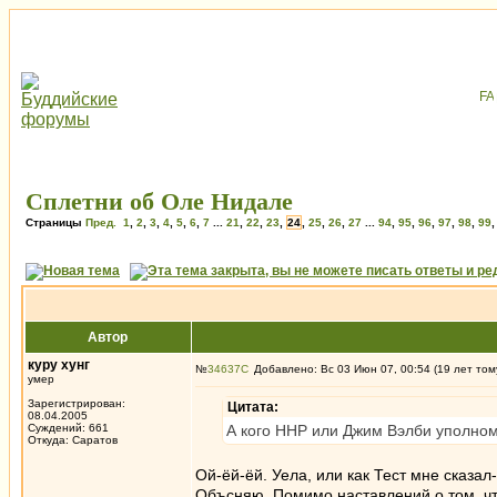
Сплетни об Оле Нидале
Страницы
Пред.
1
,
2
,
3
,
4
,
5
,
6
,
7
...
21
,
22
,
23
,
24
,
25
,
26
,
27
...
94
,
95
,
96
,
97
,
98
,
99
Автор
куру хунг
№
34637
Добавлено: Вс 03 Июн 07, 00:54 (19 лет том
умер
Зарегистрирован:
Цитата:
08.04.2005
Суждений: 661
А кого ННР или Джим Вэлби уполном
Откуда: Саратов
Ой-ёй-ёй. Уела, или как Тест мне сказа
Объсняю. Помимо наставлений о том, что