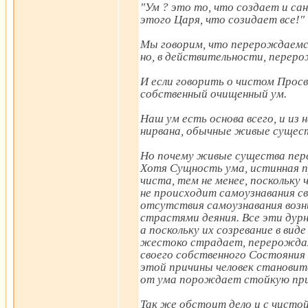
"Ум ? это то, что создает и са
этого Царя, что созидает все!"
Мы говорим, что перерождаемся
но, в действительности, перер
И если говорить о чистом Прос
собственный очищенный ум.
Наш ум есть основа всего, и из 
нирвана, обычные живые сущест
Но почему живые существа пер
Хотя Сущность ума, истинная п
чиста, тем не менее, поскольку
не происходит самоузнавания св
отсутствия самоузнавания воз
страстями деяния. Все эти дур
а поскольку их созревание в вид
жестоко страдает, перерождая
своего собственного Состояния 
этой причины человек становит
от ума порождает стойкую при
Так же обстоит дело и с чисто