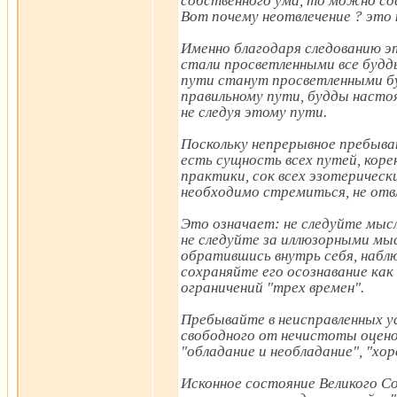
собственного ума, то можно сде
Вот почему неотвлечение ? это 
Именно благодаря следованию 
стали просветленными все будд
пути станут просветленными б
правильному пути, будды насто
не следуя этому пути.
Поскольку непрерывное пребыва
есть сущность всех путей, коре
практики, сок всех эзотерическ
необходимо стремиться, не отв
Это означает: не следуйте мыс
не следуйте за иллюзорными мы
обратившись внутрь себя, набл
сохраняйте его осознавание как
ограничений "трех времен".
Пребывайте в неисправленных ус
свободного от нечистоты оцено
"обладание и необладание", "хоро
Исконное состояние Великого С