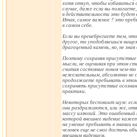
хотя откуп, чтобы избавиться о
случае, даже если вы полагаете
в действительности это будет 
Итак, самое важное ? это преб
в самом себе.
Если вы пренебрегаете тем, что
другое, то уподобляешься нище
драгоценный камень, но, не зная
Поэтому сохраняя присутствие 
мысли, не оценивая при этом ст
считая состояние покоя чем-то
нежелательным, абсолютно не с
продолжаете пребывать в этом 
сохранять присутствие осознан
практики.
Некоторых беспокоит шум: если 
они раздражаются, или же, от
массу иллюзий. Это ошибочный 
которой внешнее видение кажет
на умение пребывать в знании ка
человек еще не смог достичь об
внешним видением.