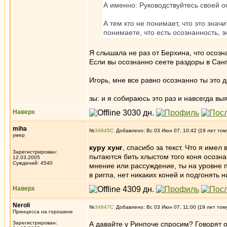
А именно: Руководствуйтесь своей 
А тем кто не понимает, что это значи
понимаете, что есть осознанность, з
Я слышала не раз от Берхина, что осозна
Если вы осознанно сеете раздоры в Санг
Игорь, мне все равно осознанно ты это 
зы: и я собираюсь это раз и навсегда вы
Наверх
miha
№
34645
Добавлено: Вс 03 Июн 07, 10:42 (19 лет том
умер
куру хунг
, спасибо за текст. Что я име
Зарегистрирован:
пытаются бить хлыстом того коня осозна
12.03.2005
Суждений: 4540
мнение или рассуждение, ты на уровне п
в ригпа, нет никаких коней и подгонять 
Наверх
Neroli
№
34647
Добавлено: Вс 03 Июн 07, 11:00 (19 лет том
Принцесса на горошине
Зарегистрирован:
А давайте у Ринпоче спросим? Говорят о