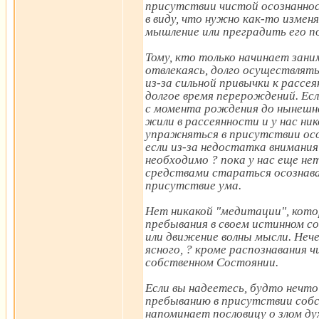
присутствии чистой осознаннос
в виду, что нужно как-то изме
мышление или преградить его п
Тому, кто только начинает зани
отвлекаясь, долго осуществлят
из-за сильной привычки к рассе
долгое время перерождений. Ес
с момента рождения до нынешне
жили в рассеянности и у нас н
упражняться в присутствии осо
если из-за недостатка внимания
необходимо ? пока у нас еще не
средствами стараться осознава
присутствие ума.
Нет никакой "медитации", кото
пребывания в своем истинном со
или движение волны мысли. Нече
ясного, ? кроме распознавания 
собственном Состоянии.
Если вы надеетесь, будто нечто 
пребыванию в присутствии собс
напоминает пословицу о злом д