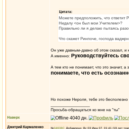
Цитата:
Можете предположить, что ответит 
Нидалу <он был мои Учителем>?
Правильно ли я делаю пытаясь разоб
Что скажет Ринпоче, господа ваджр
Он уже давным-давно об этом сказал, и 
Руководствуйтесь св
А именно:
А тем кто не понимает, что это значит, а
понимаете, что есть осознанн
Но похоже Нероля, тебе это бесполезно 
_________________
Просьба-обращаться ко мне на "ты"
Наверх
Дмитрий Кармапенко
№
34638
Добавлено: Вс 03 Июн 07, 01:41 (19 лет том