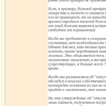
равно этот принцип не применя
Если, к примеру, больной прекр
лекарства и может со знанием д
его не принимает, то он никогда
времен страдаем тяжкой болез
от этой болезни является исти
свободное от ограничений.
Когда вы пребываете в созерцан
состояния, нет необходимости 
Однако для тех, кто только при
освоить, кроме чередования за
жизнью. Это объясняется тем, ч
логическому мышлению, к воспри
существующих, а больше всего ?
крови.
Когда мы размышляем об "отсу
обследуя в поисках собственного
поочередно исключая их как не 
прийти к заключению, что никако
Но это утверждение об "отсут
лишь знанием, полученным посре