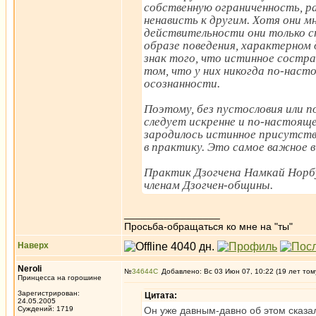
собственную ограниченность, ра
ненависть к другим. Хотя они м
действительности они только с
образе поведения, характерном 
знак того, что истинное состра
том, что у них никогда по-наст
осознанности.
Поэтому, без пустословия или 
следует искренне и по-настоящ
зародилось истинное присутств
в практику. Это самое важное в
Практик Дзогчена Намкай Норбу
членам Дзогчен-общины.
_________________
Просьба-обращаться ко мне на "ты"
Наверх
Neroli
№
34644
Добавлено: Вс 03 Июн 07, 10:22 (19 лет том
Принцесса на горошине
Зарегистрирован:
Цитата:
24.05.2005
Суждений: 1719
Он уже давным-давно об этом сказал