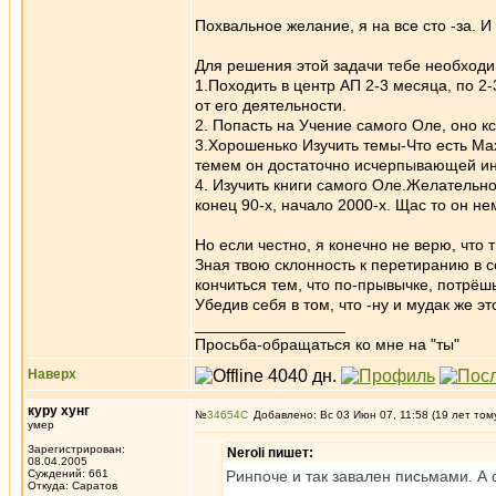
Похвальное желание, я на все сто -за. И
Для решения этой задачи тебе необход
1.Походить в центр АП 2-3 месяца, по 2-
от его деятельности.
2. Попасть на Учение самого Оле, оно кс
3.Хорошенько Изучить темы-Что есть Мах
темем он достаточно исчерпывающей ин
4. Изучить книги самого Оле.Желательно 
конец 90-х, начало 2000-х. Щас то он н
Но если честно, я конечно не верю, что т
Зная твою склонность к перетиранию в с
кончиться тем, что по-прывычке, потрёшь
Убедив себя в том, что -ну и мудак же эт
_________________
Просьба-обращаться ко мне на "ты"
Наверх
куру хунг
№
34654
Добавлено: Вс 03 Июн 07, 11:58 (19 лет том
умер
Зарегистрирован:
Neroli пишет:
08.04.2005
Суждений: 661
Ринпоче и так завален письмами. А с
Откуда: Саратов