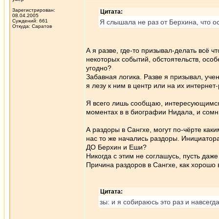
Зарегистрирован:
Цитата:
08.04.2005
Суждений: 661
Я слышала не раз от Берхина, что ос
Откуда: Саратов
А я разве, где-то призывал-делать всё 
некоторых событий, обстоятельств, особ
угодно?
Забавная логика. Разве я призывал, уче
я лезу к ним в центр или на их интерне
Я всего лишь сообщаю, интересующимся 
моментах в в биографии Нидала, и сомни
А раздоры в Сангхе, могут по-чёрте как
нас то же начались раздоры. Инициатора
ДО Берхин и Еши?
Никогда с этим не соглашусь, пусть даж
Причина раздоров в Сангхе, как хорошо 
Цитата:
зы: и я собираюсь это раз и навсегд