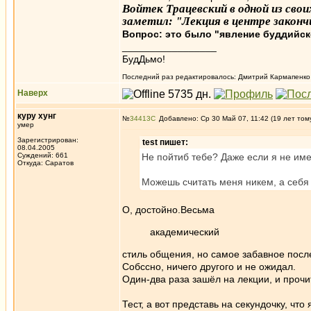
Войтек Трацевский в одной из своих
заметил: "Лекция в центре закончи
Вопрос: это было "явление буддийск
_________________
БудДьмо!
Последний раз редактировалось: Дмитрий Кармапенко (С
Наверх
куру хунг
№
34413
Добавлено: Ср 30 Май 07, 11:42 (19 лет том
умер
Зарегистрирован:
test пишет:
08.04.2005
Суждений: 661
Не пойтиб тебе? Даже если я не им
Откуда: Саратов
Можешь считать меня никем, а себя 
О, достойно.Весьма
академический
стиль общения, но самое забавное посл
Собссно, ничего другого и не ожидал.
Один-два раза зашёл на лекции, и прочит
Тест, а вот представь на секундочку, чт