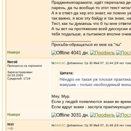
Праджняняпарамите, идёт перепалка дес
парень, да ты вообще-то этот текст чита
А я в ответ-да хер его знает, не помню 
так важно, я всю эту байду и так знаю, н
Тест, как ты думаешь что б ты мне отве
А ты вот на протяжении всей дисскусии 
тебя подальше, а пытаемся вполне очев
_________________
Просьба-обращаться ко мне на "ты"
Наверх
Neroli
№
34414
Добавлено: Ср 30 Май 07, 11:44 (19 лет том
Принцесса на горошине
Зарегистрирован:
Цитата:
24.05.2005
Суждений: 1719
Нёндро не такая уж плохая практика
макушке - только необходимый внешн
Мяу. Мур.
Если у людей появляются знаки во врем
Если вдруг знаки - заслуга практикующего
Наверх
test
№
34415
Добавлено: Ср 30 Май 07, 11:48 (19 лет том
一心