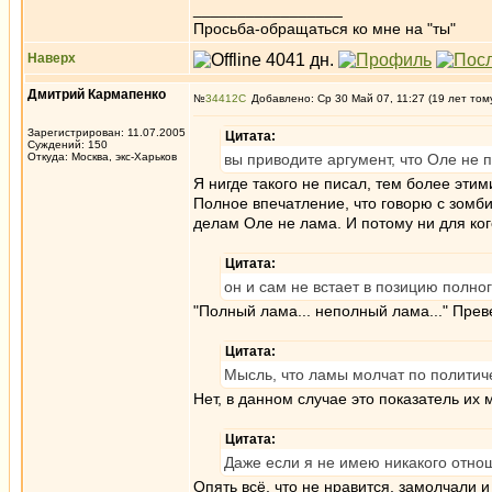
_________________
Просьба-обращаться ко мне на "ты"
Наверх
Дмитрий Кармапенко
№
34412
Добавлено: Ср 30 Май 07, 11:27 (19 лет том
Зарегистрирован: 11.07.2005
Цитата:
Суждений: 150
Откуда: Москва, экс-Харьков
вы приводите аргумент, что Оле не 
Я нигде такого не писал, тем более эти
Полное впечатление, что говорю с зомб
делам Оле не лама. И потому ни для ког
Цитата:
он и сам не встает в позицию полно
"Полный лама... неполный лама..." Прев
Цитата:
Мысль, что ламы молчат по политиче
Нет, в данном случае это показатель их 
Цитата:
Даже если я не имею никакого отно
Опять всё, что не нравится, замолчали 