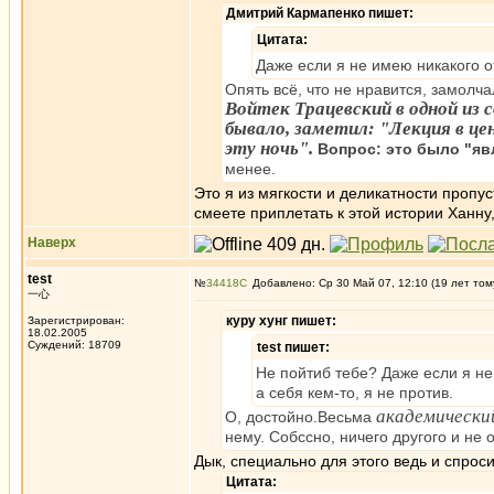
Дмитрий Кармапенко пишет:
Цитата:
Даже если я не имею никакого о
Опять всё, что не нравится, замолч
Войтек Трацевский в одной из с
бывало, заметил: "Лекция в це
эту ночь".
Вопрос: это было "яв
менее.
Это я из мягкости и деликатности пропус
смеете приплетать к этой истории Ханну, 
Наверх
test
№
34418
Добавлено: Ср 30 Май 07, 12:10 (19 лет том
一心
куру хунг пишет:
Зарегистрирован:
18.02.2005
Суждений: 18709
test пишет:
Не пойтиб тебе? Даже если я н
а себя кем-то, я не против.
академически
О, достойно.Весьма
нему. Собссно, ничего другого и не 
Дык, специально для этого ведь и спрос
Цитата: