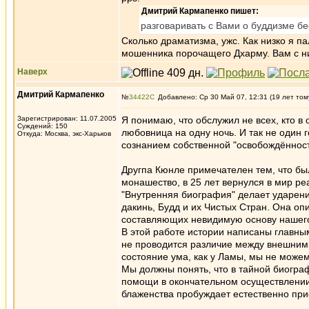
Дмитрий Кармапенко пишет:
разговаривать с Вами о буддизме б
Сколько драматизма, ужс. Как низко я п
мошенника порочащего Дхарму. Вам с ни
Наверх
Дмитрий Кармапенко
№
34422
Добавлено: Ср 30 Май 07, 12:31 (19 лет том
Зарегистрирован: 11.07.2005
Я понимаю, что обслужил не всех, кто в 
Суждений: 150
любовница на одну ночь. И так не один 
Откуда: Москва, экс-Харьков
сознанием собственной "освобождённост
Другпа Кюнле примечателен тем, что был
монашество, в 25 лет вернулся в мир ре
"Внутренняя биография" делает ударени
дакинь, Будд и их Чистых Стран. Она опи
составляющих невидимую основу нашего
В этой работе истории написаны главны
не проводится различие между внешними 
состояние ума, как у Ламы, мы не можем
Мы должны понять, что в тайной биогра
помощи в окончательном осуществлении 
блаженства пробуждает естественно при