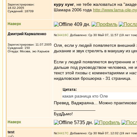
куру хунг
, не тебе жаловаться на "акад
Зарегистрирован:
18.02.2005
Шамара 2006 года
http://www.lama-ole-n
Суждений: 18709
Наверх
Дмитрий Кармапенко
№
34416
Добавлено: Ср 30 Май 07, 11:57 (19 лет том
Зарегистрирован: 11.07.2005
Оля, если у людей появляется внешний з
Суждений: 150
дыхание и звук стрелять в макушку из ц
Откуда: Москва, экс-Харьков
Если у людей появляются внутренние и та
дальше под руководством человека, не и
текст этой пховы с комментариями и на
нидаловская брошюрка - 31 страница.
Цитата:
какая разница кто Оле
Превед, Ваджраяна... Можно практиковат
_________________
БудДьмо!
Наверх
test
№
34417
Добавлено: Ср 30 Май 07, 12:02 (19 лет том
一心