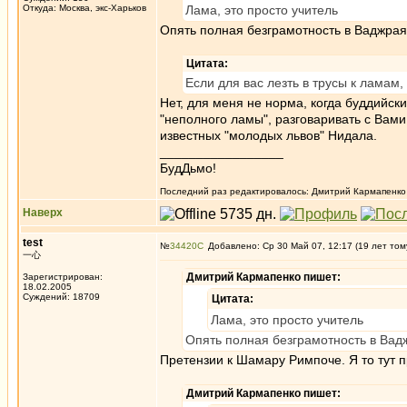
Откуда: Москва, экс-Харьков
Лама, это просто учитель
Опять полная безграмотность в Ваджрая
Цитата:
Если для вас лезть в трусы к ламам,
Нет, для меня не норма, когда буддийск
"неполного ламы", разговаривать с Вами
известных "молодых львов" Нидала.
_________________
БудДьмо!
Последний раз редактировалось: Дмитрий Кармапенко (
Наверх
test
№
34420
Добавлено: Ср 30 Май 07, 12:17 (19 лет том
一心
Дмитрий Кармапенко пишет:
Зарегистрирован:
18.02.2005
Суждений: 18709
Цитата:
Лама, это просто учитель
Опять полная безграмотность в Вад
Претензии к Шамару Римпоче. Я то тут 
Дмитрий Кармапенко пишет: