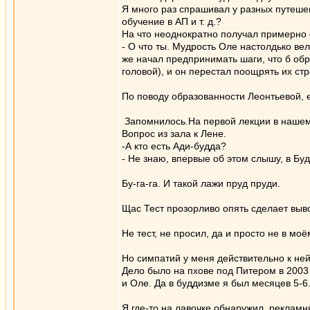
Я много раз спрашивал у разных путешев
обучение в АП и т. д.?
На что неоднократно получал примерно
- О что ты. Мудрость Оле настолдько ве
же начал предпринимать шаги, что б обр
головой), и он перестал поощрять их ст
По поводу образованности Леонтьевой, е
Запомнилось.На первой лекции в нашем
Вопрос из зала к Лене.
-А кто есть Ади-будда?
- Не знаю, впервые об этом слышу, в Бу
Бу-га-га. И такой лажи пруд пруди.
Щас Тест прозорливо опять сделает выво
Не тест, не просил, да и просто не в моё
Но симпатий у меня действительно к ней
Дело было на пхове под Питером в 2003
и Оле. Да в буддизме я был месяцев 5-6
Я где-то на лавочке обнаружил, рекламн