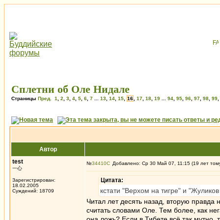
Сплетни об Оле Нидале
Страницы
Пред.
1
,
2
,
3
,
4
,
5
,
6
,
7
...
13
,
14
,
15
,
16
,
17
,
18
,
19
...
94
,
95
,
96
,
97
,
98
,
99
Автор
test
№
34410
Добавлено: Ср 30 Май 07, 11:15 (19 лет том
一心
Цитата:
Зарегистрирован:
18.02.2005
кстати "Верхом на тигре" и "Жуликов
Суждений: 18709
Читал лет десять назад, вторую правда 
считать словами Оле. Тем более, как н
она ложь? Если в Тибете всё так мутно, т