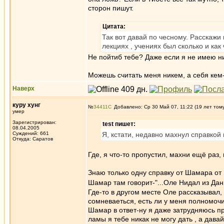
сторон пишут.
Цитата:
Так вот давай по чесному. Расскажи 
лекциях , учениях был сколько и как ч
Не пойтиб тебе? Даже если я не имею н
Можешь считать меня никем, а себя кем-
Наверх
куру хунг
№
34411
Добавлено: Ср 30 Май 07, 11:22 (19 лет том
умер
Зарегистрирован:
test пишет:
08.04.2005
Суждений: 661
Я, кстати, недавно махнул справкой
Откуда: Саратов
Где, я что-то пропустил, махни ещё раз,
Знаю только одну справку от Шамара от 1
Шамар там говорит-"...Оле Нидал из Дани
Где-то в другом месте Оле рассказывал,
сомневаеться, есть ли у меня полномочия
Шамар в ответ-ну я даже затрудняюсь пр
ламы я тебе никак не могу дать , а дав