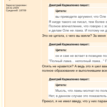
Дмитрий Кармапенко пишет:
Зарегистрирован:
18.02.2005
Суждений: 18709
Цитата:
вы приводите аргумент, что Оле
Я нигде такого не писал, тем более
Полное впечатление, что говорю с 
и делам Оле не лама. И потому ни д
Это не цитата, с чего вы взяли? За меня
Дмитрий Кармапенко пишет:
Цитата:
он и сам не встает в позицию п
"Полный лама... неполный лама..." 
Опять не нравится? А ведь это я шел ва
полное образование и выполнившим все
Дмитрий Кармапенко пишет:
Цитата:
Мысль, что ламы молчат по поли
Нет, в данном случае это показатель
Прекол, я не имел ввиду, что у них паран