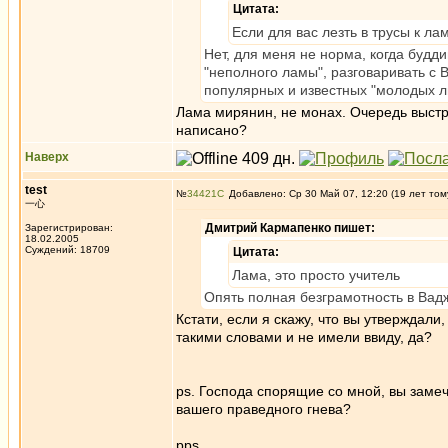
Цитата:
Если для вас лезть в трусы к ла
Нет, для меня не норма, когда будд
"неполного ламы", разговаривать с 
популярных и известных "молодых л
Лама мирянин, не монах. Очередь выстро
написано?
Наверх
test
№
34421
Добавлено: Ср 30 Май 07, 12:20 (19 лет том
一心
Дмитрий Кармапенко пишет:
Зарегистрирован:
18.02.2005
Суждений: 18709
Цитата:
Лама, это просто учитель
Опять полная безграмотность в Вад
Кстати, если я скажу, что вы утверждал
такими словами и не имели ввиду, да?
ps. Господа спорящие со мной, вы замеч
вашего праведного гнева?
pps.