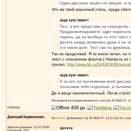
Один-два раза зашёл на лекции, и пр
Это же твой коронный стиль, среда обит
куру хунг пишет:
Тест, а вот представь на секундочку
Праджняняпарамите, идёт перепалка 
парень, да ты вообще-то этот текст 
десять назад, возможно даже и не чи
и в таком духе. Тест, как ты думаеш
Так не продолжай. Я те книги читал, но 
текст с описанием фактов.) Наизусть их 
срезал.
http://www.lib.ru/SHUKSHIN/srezal.
куру хунг пишет:
А ты вот на протяжении всей дисску
посылаем тебя подальше, а пытаемс
Да я ваще некомпетентный. Легче стало
Последний раз редактировалось: test (Ср 30 Май 07, 12
Наверх
Дмитрий Кармапенко
№
34419
Добавлено: Ср 30 Май 07, 12:11 (19 лет том
Зарегистрирован: 11.07.2005
Цитата:
Суждений: 150