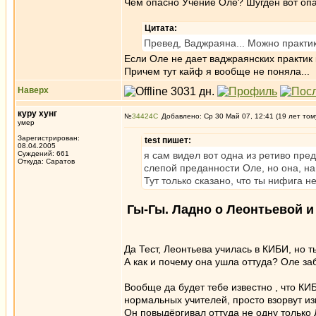
Чем опасно Учение Оле? Шугден вот опа
Цитата:
Превед, Ваджраяна... Можно практик
Если Оле не дает ваджраянских практик 
Причем тут кайф я вообще не поняла...
Наверх
куру хунг
№
34424
Добавлено: Ср 30 Май 07, 12:41 (19 лет том
умер
Зарегистрирован:
test пишет:
08.04.2005
Суждений: 661
я сам видел вот одна из ретиво пред
Откуда: Саратов
слепой преданности Оле, но она, на
Тут только сказано, что ты нифига н
Гы-Гы. Ладно о Леонтьевой и
Да Тест, Леонтьева училась в КИБИ, но т
А как и почему она ушла оттуда? Оле за
Вообще да будет тебе известно , что КИ
нормальных учителей, просто взорвут изн
Он повыдёргивал оттуда не одну только 