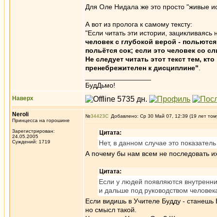
Для Оле Нидала же это просто "живые ис
А вот из пролога к самому тексту:
"Если читать эти истории, зацикливаясь
человек с глубокой верой - польются
польётся сок; если это человек со 
Не следует читать этот текст тем, кто
пренебрежителен к дисциплине"
.
_________________
БудДьмо!
Наверх
Neroli
№
34423
Добавлено: Ср 30 Май 07, 12:39 (19 лет том
Принцесса на горошине
Зарегистрирован:
Цитата:
24.05.2005
Суждений: 1719
Нет, в данном случае это показатель
А почему бы нам всем не последовать и
Цитата:
Если у людей появляются внутренние
и дальше под руководством человек
Если видишь в Учителе Будду - станешь 
но смысл такой.