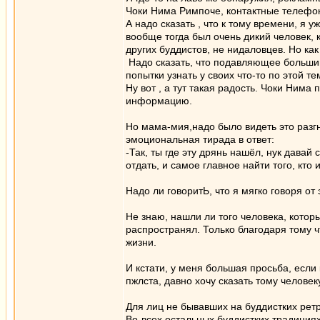
Чоки Нима Римпоче, контактные телефоны
А надо сказать , что к тому времени, я 
вообще тогда был очень дикий человек, 
других буддистов, не нидаловцев. Но как
Надо сказать, что подавляющее большин
попытки узнать у своих что-то по этой те
Ну вот , а тут такая радость. Чоки Ним
информацию.
Но мама-мия,надо было видеть это разгн
эмоциональная тирада в ответ:
-Так, ты где эту дрянь нашёл, нук давай 
отдать, и самое главное найти того, кто 
Надо ли говоритЬ, что я мягко говоря от 
Не знаю, нашли ли того человека, котор
распространял. Только благодаря тому 
жизни.
И кстати, у меня большая просьба, если 
пжлста, давно хочу сказать тому челове
Для лиц не бывавших на буддистких ретр
Во-всех остальных буддистких традиция