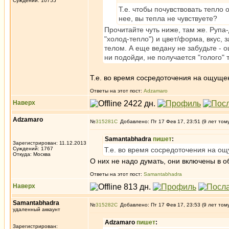
Суждений: 10755
Т.е. чтобы почувствовать тепло
нее, вы тепла не чувствуете?
Прочитайте чуть ниже, там же. Руп
"холод-тепло") и цвет/форма, вкус,
телом. А еще ведану не забудьте -
ни подойди, не получается "голого" 
Т.е. во время сосредоточения на ощуще
Ответы на этот пост:
Adzamaro
Наверх
Adzamaro
№
315281
Добавлено: Пт 17 Фев 17, 23:51 (9 лет том
Samantabhadra
пишет
:
Зарегистрирован: 11.12.2013
Суждений: 1767
Т.е. во время сосредоточения на ощ
Откуда: Москва
О них не надо думать, они включены в 
Ответы на этот пост:
Samantabhadra
Наверх
Samantabhadra
№
315282
Добавлено: Пт 17 Фев 17, 23:53 (9 лет том
удаленный аккаунт
Adzamaro
пишет
:
Зарегистрирован: