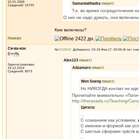
10.01.2009
Samantabhadra
пишет
:
Суждений: 10755
Т.е. во время сосредоточения н
О них не надо думать, они включен
Кем включены?
Наверх
Си-ва-кон
№
315284
Добавлено: Сб 18 Фев 17, 00:09 (9 лет том
སྲི་བ་དཀོན
Alex123
пишет
:
Зарегистрирован:
Adzamaro
пишет
:
19.12.2014
Суждений: 9073
Won Soeng
пишет
:
Но НИКОГДА контакт не иде
Прочитайте внимательно «Патич
http://theravada.ru/Teaching/Can
Цитата:
...
С сознанием как условием,
С именем-и-формой как усло
С шестью сферами чувств к
...