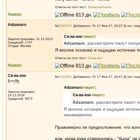
Ответы на этот пост:
Samantabhadra
Наверх
Adzamaro
№
315257
Добавлено: Пт 17 Фев 17, 20:37 (9 лет том
Си-ва-кон
пишет
:
Зарегистрирован: 11.12.2013
Суждений: 1767
Adzamaro
, рассмотрите пжлст попу
Откуда: Москва
Я вполне осознаю и ощущаю источник те
Ответы на этот пост:
Си-ва-кон
Наверх
Си-ва-кон
№
315260
Добавлено: Пт 17 Фев 17, 20:47 (9 лет том
སྲི་བ་དཀོན
Adzamaro
пишет
:
Зарегистрирован:
Си-ва-кон
пишет
:
19.12.2014
Суждений: 9073
Adzamaro
, рассмотрите пжлст 
Я вполне осознаю и ощущаю источни
ненамеренно.
Правомерно ли предположение, что конт
или: когда рука отдернулась - "была" ли