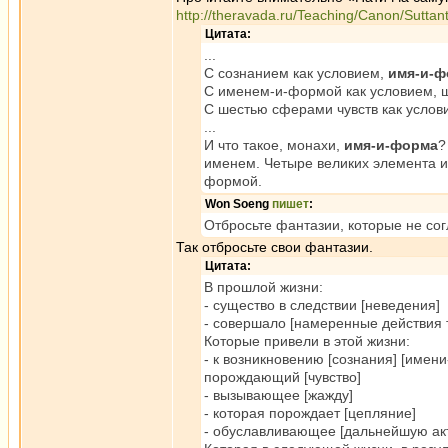
http://theravada.ru/Teaching/Canon/Sutta
Цитата:
...
С сознанием как условием,
имя-и-ф
С именем-и-формой как условием, ш
С шестью сферами чувств как услов
...
И что такое, монахи,
имя-и-форма
?
именем. Четыре великих элемента и
формой.
Won Soeng
пишет
:
Отбросьте фантазии, которые не сог
Так отбросьте свои фантазии.
Цитата:
В прошлой жизни:
- существо в следствии [неведения]
- совершало [намеренные действия 
Которые привели в этой жизни:
- к возникновению [сознания] [имени
порождающий [чувство]
- вызывающее [жажду]
- которая порождает [цепляние]
- обуславливающее [дальнейшую акт