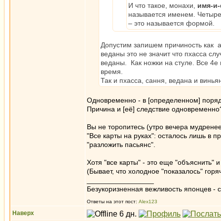
И что такое, монахи,
имя-и
называется именем. Четыре
– это называется формой.
Допустим запишем причиность как a
веданы это не значит что пхасса сл
веданы. Как ножки на стуле. Все 4е
время.
Так и пхасса, сання, ведана и винья
Одновременно - в [определенном] поряд
Причина и [её] следствие одновременно
Вы не торопитесь (утро вечера мудренее
"Все карты на руках": осталось лишь в п
"разложить пасьянс".
Хотя "все карты" - это еще "объяснить" 
(Бывает, что холодное "показалось" гор
_________________
Безукоризненная вежливость японцев - с
Ответы на этот пост:
Alex123
Наверх