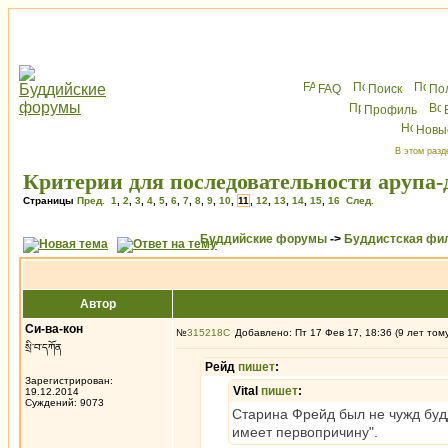
FAQ
Поиск
По
Профиль
Новы
В этом разд
Критерии для последовательности арупа-
Страницы
Пред.
1
,
2
,
3
,
4
,
5
,
6
,
7
,
8
,
9
,
10
,
11
,
12
,
13
,
14
,
15
,
16
След.
Буддийские форумы
->
Буддистская фи
Автор
Си-ва-кон
№
315218
Добавлено: Пт 17 Фев 17, 18:36 (9 лет том
སྲི་བ་དཀོན
Рейд
пишет
:
Зарегистрирован:
Vital
пишет
:
19.12.2014
Суждений: 9073
Старина Фрейд был не чужд будд
имеет первопричину".