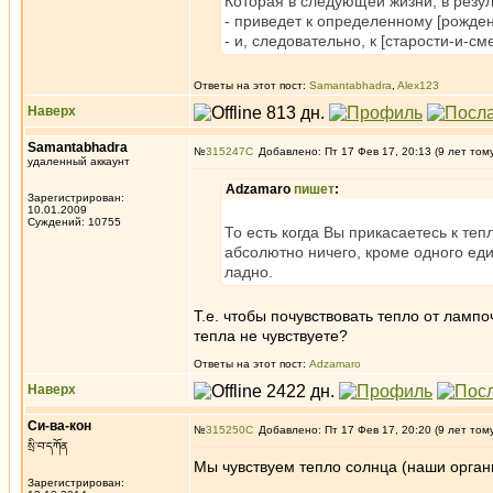
Которая в следующей жизни, в резул
- приведет к определенному [рожде
- и, следовательно, к [старости-и-см
Ответы на этот пост:
Samantabhadra
,
Alex123
Наверх
Samantabhadra
№
315247
Добавлено: Пт 17 Фев 17, 20:13 (9 лет том
удаленный аккаунт
Adzamaro
пишет
:
Зарегистрирован:
10.01.2009
Суждений: 10755
То есть когда Вы прикасаетесь к те
абсолютно ничего, кроме одного един
ладно.
Т.е. чтобы почувствовать тепло от лампо
тепла не чувствуете?
Ответы на этот пост:
Adzamaro
Наверх
Си-ва-кон
№
315250
Добавлено: Пт 17 Фев 17, 20:20 (9 лет том
སྲི་བ་དཀོན
Мы чувствуем тепло солнца (наши органы
Зарегистрирован: