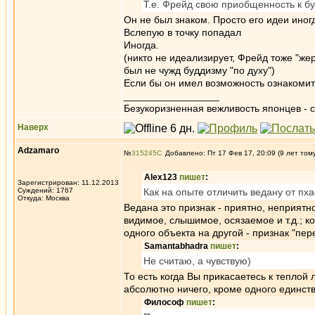
Т.е. Фрейд свою приобщенность к б
Он не был знаком. Просто его идеи ино
Вслепую в точку попадал
Иногда.
(никто не идеализирует, Фрейд тоже "жер
был не чужд буддизму "по духу")
Если бы он имел возможность ознакомить
_________________
Безукоризненная вежливость японцев - с
Наверх
Adzamaro
№
315245
Добавлено: Пт 17 Фев 17, 20:09 (9 лет том
Alex123
пишет
:
Зарегистрирован: 11.12.2013
Суждений: 1767
Как на опыте отличить ведану от пх
Откуда: Москва
Ведана это признак - приятно, неприятн
видимое, слышимое, осязаемое и т.д.; ко
одного объекта на другой - признак "пер
Samantabhadra
пишет
:
Не считаю, а чувствую)
То есть когда Вы прикасаетесь к теплой
абсолютно ничего, кроме одного единстве
Философ
пишет
: