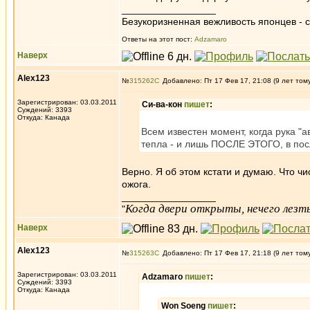
_________________
Безукоризненная вежливость японцев - с
Ответы на этот пост:
Adzamaro
Наверх
Alex123
№
315262
Добавлено: Пт 17 Фев 17, 21:08 (9 лет том
Зарегистрирован: 03.03.2011
Си-ва-кон
пишет
:
Суждений: 3393
Откуда: Канада
Всем известен момент, когда рука "а
тепла - и лишь ПОСЛЕ ЭТОГО, в по
Верно. Я об этом кстати и думаю. Что 
ожога.
_________________
Когда двери открыты, нечего лезть
"
Наверх
Alex123
№
315263
Добавлено: Пт 17 Фев 17, 21:18 (9 лет том
Зарегистрирован: 03.03.2011
Adzamaro
пишет
:
Суждений: 3393
Откуда: Канада
Won Soeng
пишет
: