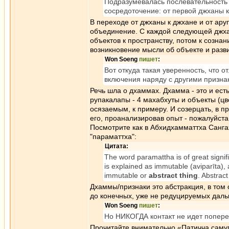
Подразумевалась послевательность 
сосредоточение: от первой джханы ко
В переходе от джханы к джхане и от ар
объединение. С каждой следующей джха
объектов к пространству, потом к сознан
возникновение мысли об объекте и разв
Won Soeng
пишет
:
Вот откуда такая уверенность, что о
включения наряду с другими признак
Речь шла о дхаммах. Дхамма - это и ест
рупакалапы - 4 махабхуты и объекты (цвет
осязаемым, к примеру. И созерцать, в п
его, проанализировав опыт - пожалуйста
Посмотрите как в Абхидхамматтха Санга
"параматтха":
Цитата:
The word paramattha is of great sign
is explained as immutable (aviparīta),
immutable or
abstract thing
. Abstrac
Дхаммы/признаки это абстракция, в том
до конечных, уже не редуцируемых даль
Won Soeng
пишет
:
Но НИКОГДА контакт не идет попере
Прочитайте внимательно «Патичча самуп