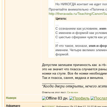
Но НИКОГДА контакт не идет по
Прочитайте внимательно «Патичча с
http://theravada.ru/Teaching/Canon/S
Цитата:
...
С сознанием как условием,
имя
С именем-и-формой как условие
С шестью сферами чувств как у
...
И что такое, монахи,
имя-и-фо
именем. Четыре великих элемен
формой.
Допустим запишем причиность как a->b-
это не значит что пхасса случается ран
ножки на стуле. Все 4е ножки необходим
Так и пхасса, сання, ведана и виньяна.
_________________
Когда двери открыты, нечего лезть
"
Ответы на этот пост:
Си-ва-кон
Наверх
Adzamaro
№
315264
Добавлено: Пт 17 Фев 17, 21:27 (9 лет том