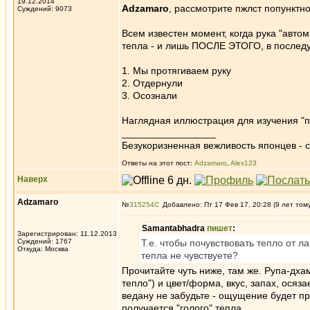
19.12.2014
Adzamaro
, рассмотрите пжлст попунктн
Суждений: 9073
Всем известен момент, когда рука "автом
тепла - и лишь ПОСЛЕ ЭТОГО, в послед
1. Мы протягиваем руку
2. Отдернули
3. Осознали
Наглядная иллюстрация для изучения "пр
_________________
Безукоризненная вежливость японцев - с
Ответы на этот пост:
Adzamaro
,
Alex123
Наверх
Adzamaro
№
315254
Добавлено: Пт 17 Фев 17, 20:28 (9 лет том
Samantabhadra
пишет
:
Зарегистрирован: 11.12.2013
Суждений: 1767
Т.е. чтобы почувствовать тепло от л
Откуда: Москва
тепла не чувствуете?
Прочитайте чуть ниже, там же. Рупа-дх
тепло") и цвет/форма, вкус, запах, ося
ведану не забудьте - ощущение будет пр
получается "голого" тепла.