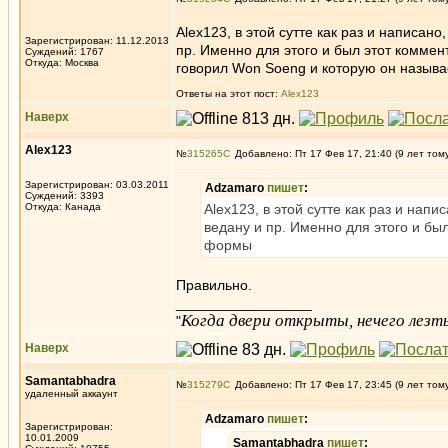
Alex123, в этой сутте как раз и написан
Зарегистрирован: 11.12.2013
пр. Именно для этого и был этот коммен
Суждений: 1767
Откуда: Москва
говорил Won Soeng и которую он назыв
Ответы на этот пост:
Alex123
Наверх
Alex123
№
315265
Добавлено: Пт 17 Фев 17, 21:40 (9 лет том
Зарегистрирован: 03.03.2011
Adzamaro
пишет
:
Суждений: 3393
Откуда: Канада
Alex123, в этой сутте как раз и нап
ведану и пр. Именно для этого и был
формы
Правильно.
_________________
Когда двери открыты, нечего лезть
"
Наверх
Samantabhadra
№
315279
Добавлено: Пт 17 Фев 17, 23:45 (9 лет том
удаленный аккаунт
Adzamaro
пишет
:
Зарегистрирован:
10.01.2009
Samantabhadra
пишет
: