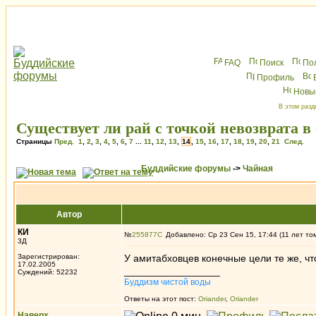
FAQ
Поиск
По
Профиль
Новы
В этом разд
Существует ли рай с точкой невозврата в
Страницы
Пред.
1
,
2
,
3
,
4
,
5
,
6
,
7
...
11
,
12
,
13
,
14
,
15
,
16
,
17
,
18
,
19
,
20
,
21
След.
Буддийские форумы
->
Чайная
Автор
КИ
№
255877
Добавлено: Ср 23 Сен 15, 17:44 (11 лет то
3Д
Зарегистрирован:
У амитабховцев конечные цели те же, чт
17.02.2005
_________________
Суждений: 52232
Буддизм чистой воды
Ответы на этот пост:
Oriander
,
Oriander
Наверх