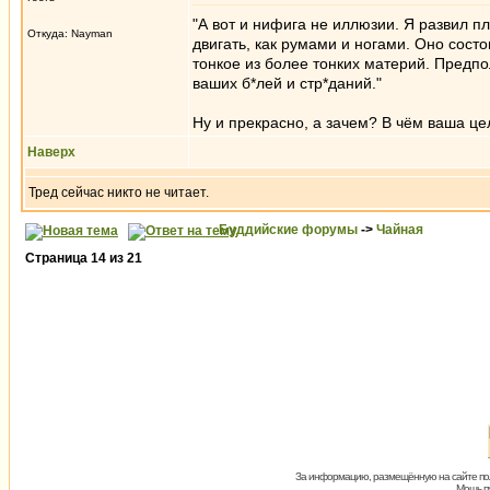
"А вот и нифига не иллюзии. Я развил пл
Откуда: Nayman
двигать, как румами и ногами. Оно состои
тонкое из более тонких материй. Предпо
ваших б*лей и стр*даний."
Ну и прекрасно, а зачем? В чём ваша ц
Наверх
Тред сейчас никто не читает.
Буддийские форумы
->
Чайная
Страница
14
из
21
За информацию, размещённую на сайте пол
Мощь пх