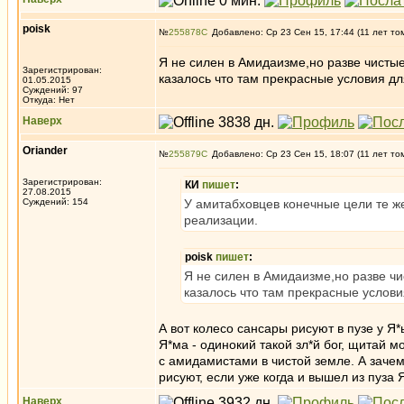
poisk
№
255878
Добавлено: Ср 23 Сен 15, 17:44 (11 лет то
Я не силен в Амидаизме,но разве чисты
Зарегистрирован:
казалось что там прекрасные условия д
01.05.2015
Суждений: 97
Откуда: Нет
Наверх
Oriander
№
255879
Добавлено: Ср 23 Сен 15, 18:07 (11 лет то
Зарегистрирован:
КИ
пишет
:
27.08.2015
Суждений: 154
У амитабховцев конечные цели те же
реализации.
poisk
пишет
:
Я не силен в Амидаизме,но разве чи
казалось что там прекрасные услов
А вот колесо сансары рисуют в пузе у Я*
Я*ма - одинокий такой зл*й бог, щитай м
с амидамистами в чистой земле. А зачем
рисуют, если уже когда и вышел из пуза
Наверх