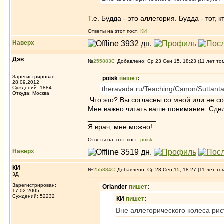
Т.е. Будда - это аллегория. Будда - тот,
Ответы на этот пост:
КИ
Наверх
Дэв
№
255883
Добавлено: Ср 23 Сен 15, 18:23 (11 лет то
Зарегистрирован:
poisk
пишет
:
28.09.2012
Суждений: 1884
theravada.ru/Teaching/Canon/Suttanta
Откуда: Москва
Что это? Вы согласны со мной или не со
Мне важно читать ваше понимание. Сдел
_________________
Я врач, мне можно!
Ответы на этот пост:
poisk
Наверх
КИ
№
255884
Добавлено: Ср 23 Сен 15, 18:27 (11 лет то
3Д
Зарегистрирован:
Oriander
пишет
:
17.02.2005
Суждений: 52232
КИ
пишет
:
Вне аллегорического колеса рису