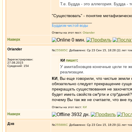
Т.е. Будда - это аллегория. Будда -
"Существовать" - понятие метафизическо
_________________
Буддизм чистой воды
Ответы на этот пост:
Oriander
Наверх
Oriander
№
255885
Добавлено: Ср 23 Сен 15, 18:28 (11 лет то
Зарегистрирован:
КИ
пишет
:
27.08.2015
Суждений: 154
У амитабховцев конечные цели те же
реализации.
КИ
, Вы еще говорили, что чистые земл
обязательно следует прекращение сущес
прекращать существования не захочется 
будет иметь свойств см*рти и стр*даний
почему Вы так же не считаете, что вне п
Ответы на этот пост:
КИ
Наверх
Дэв
№
255886
Добавлено: Ср 23 Сен 15, 18:29 (11 лет то