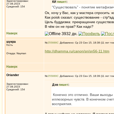
Зарегистрирован:
КИ
пишет
:
27.08.2015
Суждений: 154
"Существовать" - понятие метафизич
Ок, хочу у Вас, как у мастера спросить:
Как poisk сказал: существование - стр*ад
Цель буддизма: прекращение существов
В чём он не прав? Как надо?
Наверх
шукра
№
255888
Добавлено: Ср 23 Сен 15, 18:38 (11 лет то
Гость
http://dhamma.ru/canon/sn/sn56-11.htm
Откуда: Nayman
Наверх
Oriander
№
255889
Добавлено: Ср 23 Сен 15, 18:39 (11 лет то
Зарегистрирован:
Дэв
пишет
:
27.08.2015
Суждений: 154
Конечно это отлично. Ваши выходы п
иллюзорных чувств. В конечном счет
восприятия.