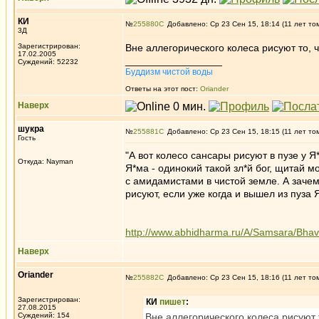
КИ
№
255880
Добавлено: Ср 23 Сен 15, 18:14 (11 лет то
3Д
Зарегистрирован:
Вне аллегорического колеса рисуют то, ч
17.02.2005
_________________
Суждений: 52232
Буддизм чистой воды
Ответы на этот пост:
Oriander
Наверх
шукра
№
255881
Добавлено: Ср 23 Сен 15, 18:15 (11 лет то
Гость
"А вот колесо сансары рисуют в пузе у Я
Откуда: Nayman
Я*ма - одинокий такой зл*й бог, щитай м
с амидамистами в чистой земле. А зачем
рисуют, если уже когда и вышел из пуза
http://www.abhidharma.ru/A/Samsara/Bha
Наверх
Oriander
№
255882
Добавлено: Ср 23 Сен 15, 18:16 (11 лет то
Зарегистрирован:
КИ
пишет
:
27.08.2015
Суждений: 154
Вне аллегорического колеса рисуют т