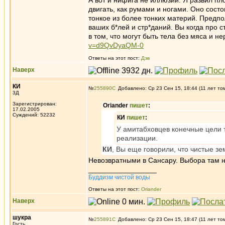
А вот и нифига не иллюзии. Я развил пло
двигать, как румами и ногами. Оно состои
тонкое из более тонких материй. Предпо
ваших б*лей и стр*даний. Вы когда про с
в том, что могут быть тела без мяса и н
v=d9QvDyaQM-0
Ответы на этот пост:
Дэв
Наверх
КИ
№
255890
Добавлено: Ср 23 Сен 15, 18:44 (11 лет то
3Д
Зарегистрирован:
Oriander
пишет
:
17.02.2005
Суждений: 52232
КИ
пишет
:
У амитабховцев конечные цели т
реализации.
КИ
, Вы еще говорили, что чистые з
Невозвратными в Сансару. Выбора там не
_________________
Буддизм чистой воды
Ответы на этот пост:
Oriander
Наверх
шукра
№
255891
Добавлено: Ср 23 Сен 15, 18:47 (11 лет то
Гость