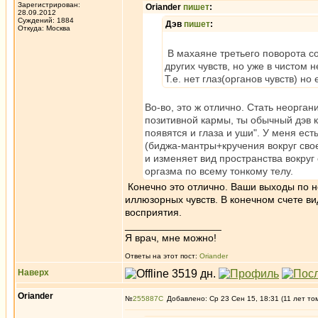
Зарегистрирован:
Oriander
пишет
:
28.09.2012
Суждений: 1884
Дэв
пишет
:
Откуда: Москва
В махаяне третьего поворота со
других чувств, но уже в чистом
Т.е. нет глаз(органов чувств) но
Во-во, это ж отлично. Стать неоргани
позитивной кармы, ты обычный дэв ка
появятся и глаза и уши". У меня ест
(биджа-мантры+кручения вокруг своей
и изменяет вид пространства вокруг
оргазма по всему тонкому телу.
Конечно это отлично. Ваши выходы по но
иллюзорных чувств. В конечном счете ви
восприятия.
_________________
Я врач, мне можно!
Ответы на этот пост:
Oriander
Наверх
Oriander
№
255887
Добавлено: Ср 23 Сен 15, 18:31 (11 лет то