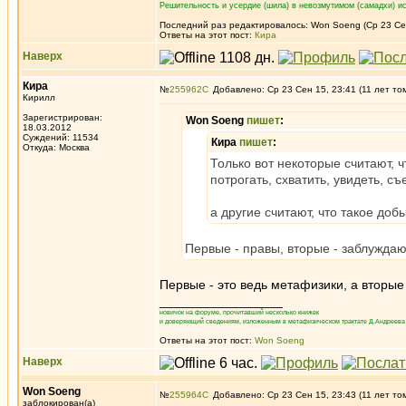
Решительность и усердие (шила) в невозмутимом (самадхи) ис
Последний раз редактировалось: Won Soeng (Ср 23 Сен
Ответы на этот пост:
Кира
Наверх
Кира
№
255962
Добавлено: Ср 23 Сен 15, 23:41 (11 лет то
Кирилл
Зарегистрирован:
Won Soeng
пишет
:
18.03.2012
Суждений: 11534
Кира
пишет
:
Откуда: Москва
Только вот некоторые считают, 
потрогать, схватить, увидеть, съ
а другие считают, что такое доб
Первые - правы, вторые - заблуждаю
Первые - это ведь метафизики, а вторые
_________________
новичок на форуме, прочитавший несколько книжек
и доверяющий сведениям, изложенным в метафизическом трактате Д.Андреева 
Ответы на этот пост:
Won Soeng
Наверх
Won Soeng
№
255964
Добавлено: Ср 23 Сен 15, 23:43 (11 лет то
заблокирован(а)