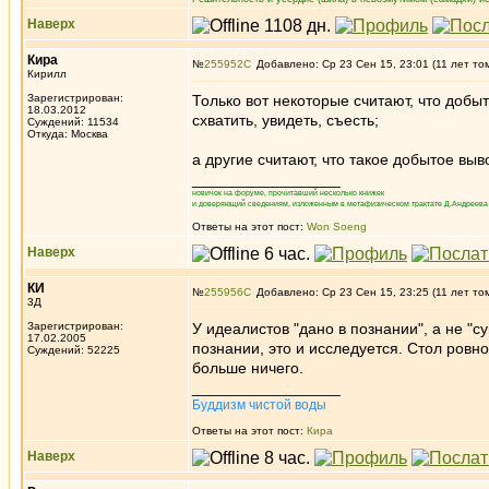
Наверх
Кира
№
255952
Добавлено: Ср 23 Сен 15, 23:01 (11 лет то
Кирилл
Зарегистрирован:
Только вот некоторые считают, что добы
18.03.2012
схватить, увидеть, съесть;
Суждений: 11534
Откуда: Москва
а другие считают, что такое добытое выв
_________________
новичок на форуме, прочитавший несколько книжек
и доверяющий сведениям, изложенным в метафизическом трактате Д.Андреева 
Ответы на этот пост:
Won Soeng
Наверх
КИ
№
255956
Добавлено: Ср 23 Сен 15, 23:25 (11 лет то
3Д
Зарегистрирован:
У идеалистов "дано в познании", а не "с
17.02.2005
познании, это и исследуется. Стол ровно 
Суждений: 52225
больше ничего.
_________________
Буддизм чистой воды
Ответы на этот пост:
Кира
Наверх