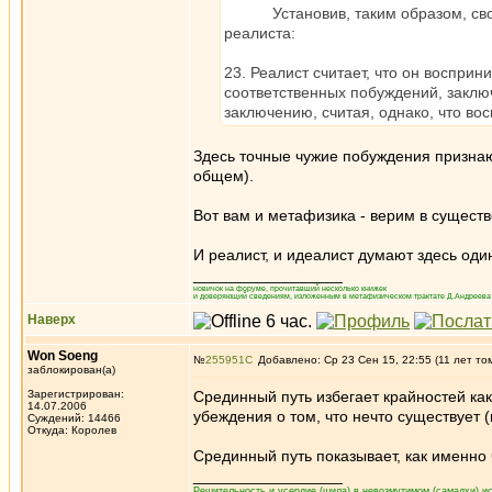
Установив, таким образом, свою то
реалиста:
23. Реалист считает, что он воспри
соответственных побуждений, заклю
заключению, считая, однако, что в
Здесь точные чужие побуждения признаю
общем).
Вот вам и метафизика - верим в существ
И реалист, и идеалист думают здесь оди
_________________
новичок на форуме, прочитавший несколько книжек
и доверяющий сведениям, изложенным в метафизическом трактате Д.Андреева 
Наверх
Won Soeng
№
255951
Добавлено: Ср 23 Сен 15, 22:55 (11 лет то
заблокирован(а)
Зарегистрирован:
Срединный путь избегает крайностей как
14.07.2006
убеждения о том, что нечто существует (
Суждений: 14466
Откуда: Королев
Срединный путь показывает, как именно ч
_________________
Решительность и усердие (шила) в невозмутимом (самадхи) ис