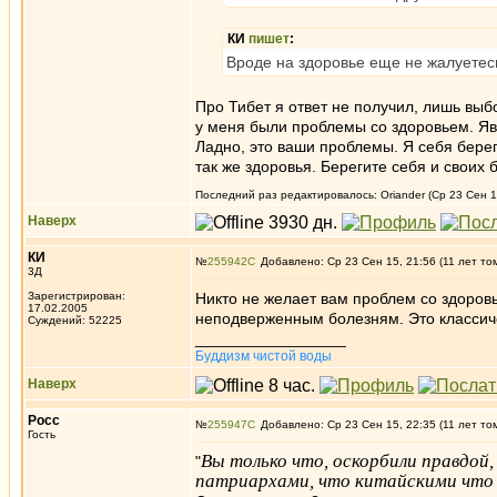
КИ
пишет
:
Вроде на здоровье еще не жалуетес
Про Тибет я ответ не получил, лишь выб
у меня были проблемы со здоровьем. Яв
Ладно, это ваши проблемы. Я себя берег
так же здоровья. Берегите себя и своих 
Последний раз редактировалось: Oriander (Ср 23 Сен 1
Наверх
КИ
№
255942
Добавлено: Ср 23 Сен 15, 21:56 (11 лет то
3Д
Зарегистрирован:
Никто не желает вам проблем со здоровь
17.02.2005
неподверженным болезням. Это классиче
Суждений: 52225
_________________
Буддизм чистой воды
Наверх
Росс
№
255947
Добавлено: Ср 23 Сен 15, 22:35 (11 лет то
Гость
Вы только что, оскорбили правдой,
"
патриархами, что китайскими что 