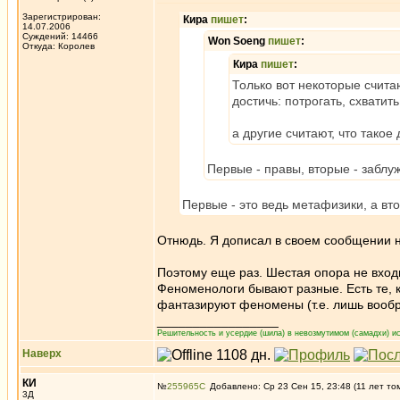
Зарегистрирован:
Кира
пишет
:
14.07.2006
Суждений: 14466
Won Soeng
пишет
:
Откуда: Королев
Кира
пишет
:
Только вот некоторые счит
достичь: потрогать, схватить
а другие считают, что такое
Первые - правы, вторые - заблу
Первые - это ведь метафизики, а вт
Отнюдь. Я дописал в своем сообщении н
Поэтому еще раз. Шестая опора не вход
Феноменологи бывают разные. Есть те, к
фантазируют феномены (т.е. лишь вообр
_________________
Решительность и усердие (шила) в невозмутимом (самадхи) ис
Наверх
КИ
№
255965
Добавлено: Ср 23 Сен 15, 23:48 (11 лет то
3Д