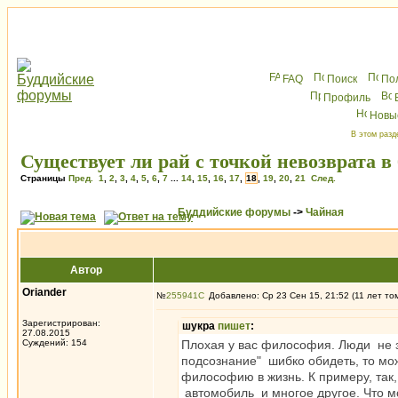
FAQ
Поиск
По
Профиль
Новы
В этом разд
Существует ли рай с точкой невозврата в
Страницы
Пред.
1
,
2
,
3
,
4
,
5
,
6
,
7
...
14
,
15
,
16
,
17
,
18
,
19
,
20
,
21
След.
Буддийские форумы
->
Чайная
Автор
Oriander
№
255941
Добавлено: Ср 23 Сен 15, 21:52 (11 лет то
Зарегистрирован:
шукра
пишет
:
27.08.2015
Суждений: 154
Плохая у вас философия. Люди не зн
подсознание" шибко обидеть, то мо
философию в жизнь. К примеру, так, 
автомобиль и многое другое. Что м