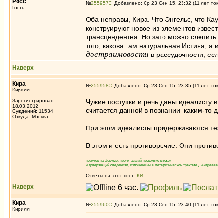
Росс
№
255957
Добавлено: Ср 23 Сен 15, 23:32 (11 лет то
Гость
Оба неправы, Кира. Что Энгельс, что Ка
конструируют новое из элементов известн
трансцендентна. Но зато можно слепить
того, какова там натуральная Истина, а
достраимовости
в рассудочности, ес
Наверх
Кира
№
255958
Добавлено: Ср 23 Сен 15, 23:35 (11 лет то
Кирилл
Зарегистрирован:
Чужие поступки и речь даны идеалисту 
18.03.2012
считается данной в познании каким-то 
Суждений: 11534
Откуда: Москва
При этом идеалисты придерживаются тез
В этом и есть противоречие. Они против
_________________
новичок на форуме, прочитавший несколько книжек
и доверяющий сведениям, изложенным в метафизическом трактате Д.Андреева 
Ответы на этот пост:
КИ
Наверх
Кира
№
255960
Добавлено: Ср 23 Сен 15, 23:40 (11 лет то
Кирилл