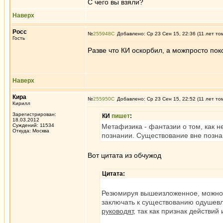
С чего вы взяли?
Наверх
Росс
№
255948
Добавлено: Ср 23 Сен 15, 22:36 (11 лет то
Гость
Разве что КИ оскорбил, а можпросто по
Наверх
Кира
№
255950
Добавлено: Ср 23 Сен 15, 22:52 (11 лет то
Кирилл
Зарегистрирован:
КИ
пишет
:
18.03.2012
Суждений: 11534
Метафизика - фантазии о том, как не
Откуда: Москва
познании. Существование вне позна
Вот цитата из обчужод
Цитата:
Резюмируя вышеизложенное, можно 
заключать к существованию одушев
руководят,
так как признак действий