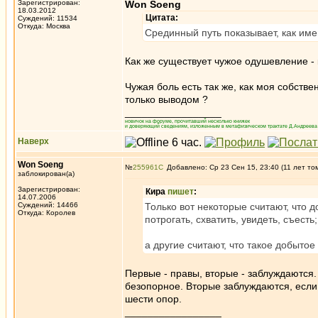
Зарегистрирован:
Won Soeng
18.03.2012
Цитата:
Суждений: 11534
Откуда: Москва
Срединный путь показывает, как имен
Как же существует чужое одушевление - 
Чужая боль есть так же, как моя собстве
только выводом ?
_________________
новичок на форуме, прочитавший несколько книжек
и доверяющий сведениям, изложенным в метафизическом трактате Д.Андреева 
Наверх
Won Soeng
№
255961
Добавлено: Ср 23 Сен 15, 23:40 (11 лет то
заблокирован(а)
Зарегистрирован:
Кира
пишет
:
14.07.2006
Суждений: 14466
Только вот некоторые считают, что
Откуда: Королев
потрогать, схватить, увидеть, съесть;
а другие считают, что такое добытое
Первые - правы, вторые - заблуждаются
безопорное. Вторые заблуждаются, если 
шести опор.
_________________