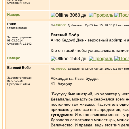
Суждений: 4404
Наверх
Ёжик
№
249956
Добавлено: Ср 05 Авг 15, 18:55 (11 лет том
заблокирован
Евгений Бобр
Зарегистрирован:
А что Кедруб Дже - верховный арбитр и 
08.03.2014
Суждений: 16142
Кто он такой чтобы устанавливать какиет
Наверх
Евгений Бобр
№
249959
Добавлено: Ср 05 Авг 15, 19:29 (11 лет том
Зарегистрирован:
Абхаядатта, Львы Будды.
01.07.2015
41. Бхусуку.
Суждений: 4404
"Бхусуку был кшатрий, но характер у нег
Девапалы, монастырь снабжался всем н
постоянно там живших. Настоятель одной
прилежно учило все пять предметов, иск
тугодумом
. И ел он слишком много - ут
Девапала осматривал монастырь, монах по
Величество. И правда, ведь этот тип де