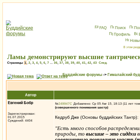
FAQ
Поиск
По
Профиль
Новы
В этом разд
Ламы демонстрируют высшие тантрическ
Страницы
1
,
2
,
3
,
4
,
5
,
6
,
7
...
36
,
37
,
38
,
39
,
40
,
41
,
42
,
43
След.
Буддийские форумы
->
Гималайский бу
Автор
Евгений Бобр
№
249947
Добавлено: Ср 05 Авг 15, 18:13 (11 лет том
(совершенного понимания шастр)
Зарегистрирован:
Кедруб Дже (Основы буддийских Тантр):
01.07.2015
Суждений: 4404
"Есть много способов распределени
природы, то
высшие – это сиддхи
в
совершенного понимания шастр (