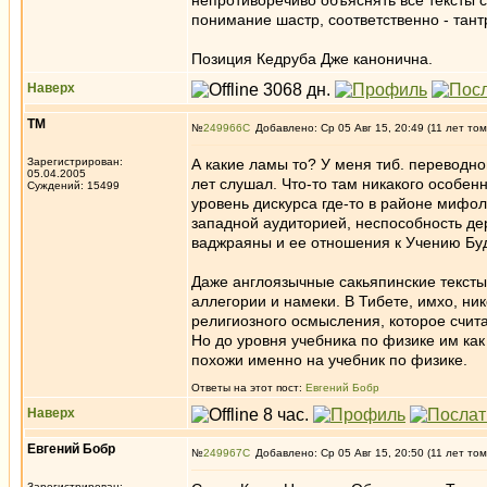
непротиворечиво объяснять все тексты 
понимание шастр, соответственно - тант
Позиция Кедруба Дже канонична.
Наверх
ТМ
№
249966
Добавлено: Ср 05 Авг 15, 20:49 (11 лет том
Зарегистрирован:
А какие ламы то? У меня тиб. переводн
05.04.2005
лет слушал. Что-то там никакого особе
Суждений: 15499
уровень дискурса где-то в районе мифо
западной аудиторией, неспособность де
ваджраяны и ее отношения к Учению Бу
Даже англоязычные сакьяпинские тексты
аллегории и намеки. В Тибете, имхо, ни
религиозного осмысления, которое счита
Но до уровня учебника по физике им как
похожи именно на учебник по физике.
Ответы на этот пост:
Евгений Бобр
Наверх
Евгений Бобр
№
249967
Добавлено: Ср 05 Авг 15, 20:50 (11 лет том
Зарегистрирован: