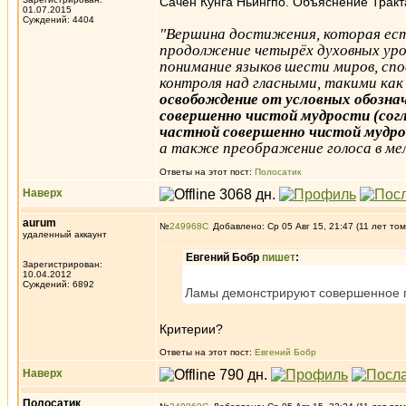
Сачен Кунга Ньингпо. Объяснение Тракт
01.07.2015
Суждений: 4404
"Вершина достижения, которая есть
продолжение четырёх духовных уров
понимание языков шести миров, спо
контроля над гласными, такими как
освобождение от условных обозна
совершенно чистой мудрости (сог
частной совершенно чистой мудро
а также преображение голоса в ме
Ответы на этот пост:
Полосатик
Наверх
aurum
№
249968
Добавлено: Ср 05 Авг 15, 21:47 (11 лет том
удаленный аккаунт
Евгений Бобр
пишет
:
Зарегистрирован:
10.04.2012
Суждений: 6892
Ламы демонстрируют совершенное по
Критерии?
Ответы на этот пост:
Евгений Бобр
Наверх
Полосатик