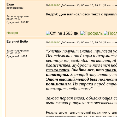
Ёжик
№
249962
Добавлено: Ср 05 Авг 15, 19:41 (11 лет том
заблокирован
Кедруб Дже написал свой текст с прави
Зарегистрирован:
08.03.2014
Суждений: 16142
Наверх
Евгений Бобр
№
249964
Добавлено: Ср 05 Авг 15, 19:54 (11 лет том
"Ученик получит знание, прилагая у
Зарегистрирован:
01.07.2015
Неотделимая от дхарм и дхарматы,
Суждений: 4404
неописуема, свободна от концепций
блаженства, мудрость является нед
сжигаются
. Знайте же, что
знаки
иллюзорны.
Знающий эту истину св
Этот высший метод был полност
пониманием
. Из страха перед стра
посвящать себя этому".
Такова первая глава, объясняющая с
выполнения ритуала величественно
Результатом тантрической практики стан