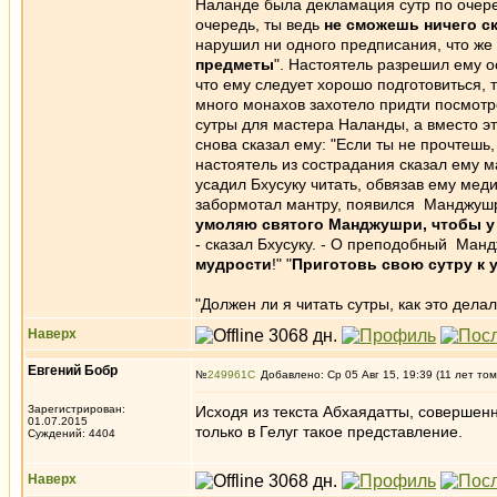
Наланде была декламация сутр по очеpед
очеpедь, ты ведь
не сможешь ничего с
нарушил ни одного предписания, что же
предметы
". Настоятель разрешил ему ос
что ему следует хорошо подготовиться, т
много монахов захотело придти посмотре
сутры для мастера Наланды, а вместо этог
снова сказал ему: "Если ты не прочтешь, 
настоятель из сострадания сказал ему 
усадил Бхусуку читать, обвязав ему меди
забормотал мантpу, появился Манджушри
умоляю святого Манджушри, чтобы у
- сказал Бхусуку. - О преподобный Манд
мудрости
!" "
Пpиготовь свою сутру к 
"Должен ли я читать сутры, как это дел
Наверх
Евгений Бобр
№
249961
Добавлено: Ср 05 Авг 15, 19:39 (11 лет том
Зарегистрирован:
Исходя из текста Абхаядатты, совершенн
01.07.2015
только в Гелуг такое представление.
Суждений: 4404
Наверх