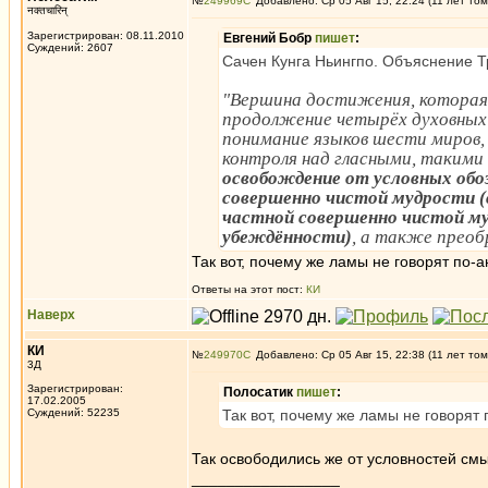
№
249969
Добавлено: Ср 05 Авг 15, 22:24 (11 лет том
नक्तचारिन्
Зарегистрирован: 08.11.2010
Евгений Бобр
пишет
:
Суждений: 2607
Сачен Кунга Ньингпо. Объяснение Т
"Вершина достижения, которая 
продолжение четырёх духовных 
понимание языков шести миров,
контроля над гласными, такими 
освобождение от условных обо
совершенно чистой мудрости (
частной совершенно чистой му
убеждённости)
, а также преоб
Так вот, почему же ламы не говорят по-а
Ответы на этот пост:
КИ
Наверх
КИ
№
249970
Добавлено: Ср 05 Авг 15, 22:38 (11 лет том
3Д
Зарегистрирован:
Полосатик
пишет
:
17.02.2005
Суждений: 52235
Так вот, почему же ламы не говорят 
Так освободились же от условностей смы
_________________