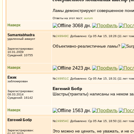
Ламы демонстрируют совершенное поним
Ответы на этот пост:
aurum
Наверх
Samantabhadra
№
249949
Добавлено: Ср 05 Авг 15, 18:26 (11 лет том
удаленный аккаунт
Объективно-реалистичные ламы?
Зарегистрирован:
10.01.2009
Суждений: 10755
Наверх
Ёжик
№
249951
Добавлено: Ср 05 Авг 15, 18:31 (11 лет том
заблокирован
Евгений Бобр
Зарегистрирован:
Шастры(трактаты) написаны на неком за
08.03.2014
Суждений: 16142
Наверх
Евгений Бобр
№
249954
Добавлено: Ср 05 Авг 15, 18:50 (11 лет том
Зарегистрирован:
Это можно не ценить, не уважать, и не 
01.07.2015