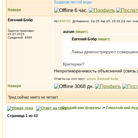
Буддизм чистой воды
Наверх
Евгений Бобр
№
249972
Добавлено: Ср 05 Авг 15, 23:16 (11 лет том
Зарегистрирован:
aurum
пишет
:
01.07.2015
Суждений: 4404
Евгений Бобр
пишет
:
Ламы демонстрируют совершенно
Критерии?
Непротиворечивость объяснений (связь ра
Ответы на этот пост:
aurum
,
Евгений Бобр
Наверх
Тред сейчас никто не читает.
Буддийские форумы
->
Гималайский бу
Страница
1
из
43