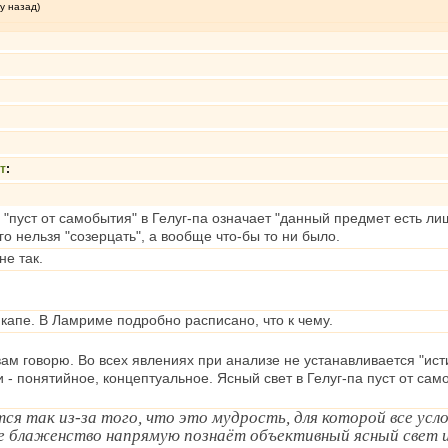
у назад)
т
:
 "пуст от самобытия" в Гелуг-па означает "данный предмет есть лиш
го нельзя "созерцать", а вообще что-бы то ни было.
не так.
капе. В Ламриме подробно расписано, что к чему.
вам говорю. Во всех явлениях при анализе не устанавливается "исти
 - понятийное, концептуальное. Ясный свет в Гелуг-па пуст от само
ся так из-за того, что это мудрость, для которой все усл
е блаженство напрямую познаёт объективный ясный свет и