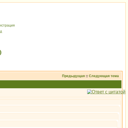
иcтрaция
д
)
Предыдущая
::
Следующая тема