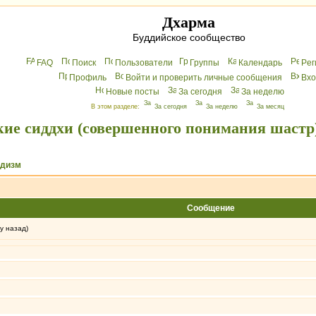
Дхарма
Буддийское сообщество
FAQ
Поиск
Пользователи
Группы
Календарь
Peг
Профиль
Войти и проверить личные сообщения
Вхo
Новые посты
За сегодня
За неделю
В этом разделе:
За сегодня
За неделю
За месяц
ие сиддхи (совершенного понимания шастр
ддизм
Сообщение
у назад)