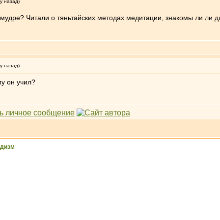
у назад)
удре? Читали о тяньтайских методах медитации, знакомы ли ли д
у назад)
у он учил?
ддизм