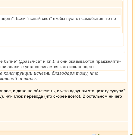
нцепт". Если "ясный свет" якобы пуст от самобытия, то не
 бытие" (дравья-сат и т.п.), и они оказываются праджняпти-
 при анализе устанавливается как лишь концепт.
е конструкции исчезли благодаря тому, что
чальной истины.
прос, и даже не объяснять, с чего вдруг вы это цитату сунули?
), или глюк перевода (что скорее всего). В остальном ничего