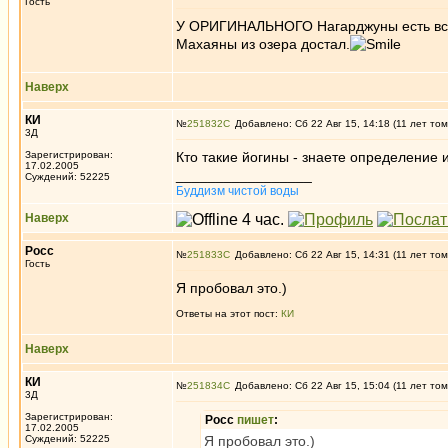
Гость
У ОРИГИНАЛЬНОГО Нагарджуны есть всё.
Махаяны из озера достал.
Наверх
КИ
№
251832
Добавлено: Сб 22 Авг 15, 14:18 (11 лет том
3Д
Зарегистрирован:
Кто такие йогины - знаете определение
17.02.2005
_________________
Суждений: 52225
Буддизм чистой воды
Наверх
Росс
№
251833
Добавлено: Сб 22 Авг 15, 14:31 (11 лет том
Гость
Я пробовал это.)
Ответы на этот пост:
КИ
Наверх
КИ
№
251834
Добавлено: Сб 22 Авг 15, 15:04 (11 лет том
3Д
Зарегистрирован:
Росс
пишет
:
17.02.2005
Суждений: 52225
Я пробовал это.)