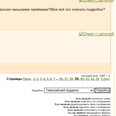
аосско-чаньскими приёмами?Мне всё это описать подробно?
Часовой пояс: GMT + 4
Страницы
Пред.
1
,
2
,
3
,
4
,
5
,
6
,
7
...
36
,
37
,
38
,
39
,
40
,
41
,
42
,
43
След.
Перейти:
Вам
нельзя
начинать темы
Вам
нельзя
отвечать на сообщения
Вам
нельзя
редактировать свои сообщения
Вам
нельзя
удалять свои сообщения
Вам
нельзя
голосовать в опросах
Вы
не можете
вкладывать файлы
Вы
можете
скачивать файлы