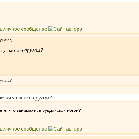
у назад)
другом?
ы узнаете о
у назад)
другом?
 же вы узнаете о
аете, что занимались буддийской йогой?