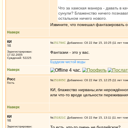
Что за хамская манера - давать в ка
сунули? Блаженство ничего познавать
остальном ничего нового.
Извините, что помешал фантазировать о 
Наверх
КИ
№
251794
Добавлено: Сб 22 Авг 15, 10:25 (11 лет том
3Д
Зарегистрирован:
Фантазии - это у вас.
17.02.2005
_________________
Суждений: 52225
Буддизм чистой воды
Наверх
Росс
№
251805
Добавлено: Сб 22 Авг 15, 12:25 (11 лет том
Гость
КИ, блажество нирваны,или нерождённог
или что-то вроде цельности переживания
Наверх
КИ
№
251821
Добавлено: Сб 22 Авг 15, 13:11 (11 лет том
3Д
Зарегистрирован:
То есть, что-то очень не буддийское?