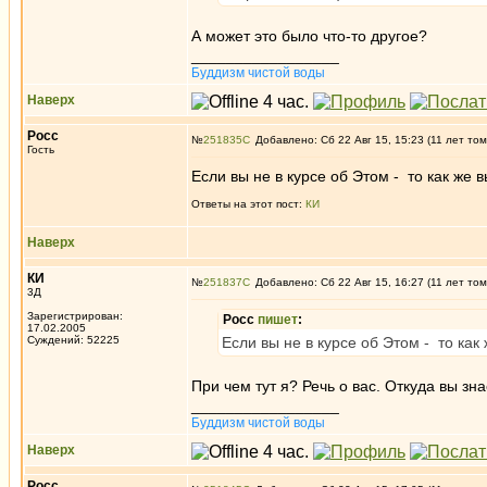
А может это было что-то другое?
_________________
Буддизм чистой воды
Наверх
Росс
№
251835
Добавлено: Сб 22 Авг 15, 15:23 (11 лет том
Гость
Если вы не в курсе об Этом - то как же в
Ответы на этот пост:
КИ
Наверх
КИ
№
251837
Добавлено: Сб 22 Авг 15, 16:27 (11 лет том
3Д
Зарегистрирован:
Росс
пишет
:
17.02.2005
Суждений: 52225
Если вы не в курсе об Этом - то как
При чем тут я? Речь о вас. Откуда вы зн
_________________
Буддизм чистой воды
Наверх
Росс