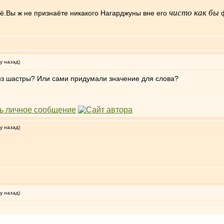
чисто как бы
Вы ж не признаёте никакого Нагарджуны вне его
ф
у назад)
 из шастры? Или сами придумали значение для слова?
у назад)
у назад)