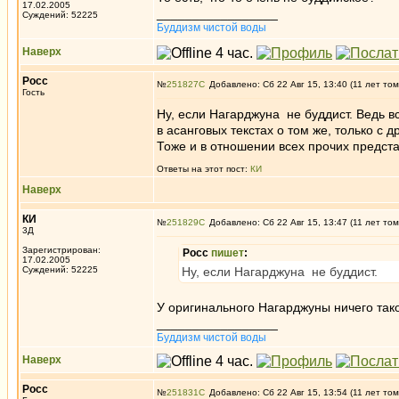
17.02.2005
_________________
Суждений: 52225
Буддизм чистой воды
Наверх
Росс
№
251827
Добавлено: Сб 22 Авг 15, 13:40 (11 лет том
Гость
Ну, если Нагарджуна не буддист. Ведь 
в асанговых текстах о том же, только с
Тоже и в отношении всех прочих представ
Ответы на этот пост:
КИ
Наверх
КИ
№
251829
Добавлено: Сб 22 Авг 15, 13:47 (11 лет том
3Д
Зарегистрирован:
Росс
пишет
:
17.02.2005
Суждений: 52225
Ну, если Нагарджуна не буддист.
У оригинального Нагарджуны ничего тако
_________________
Буддизм чистой воды
Наверх
Росс
№
251831
Добавлено: Сб 22 Авг 15, 13:54 (11 лет том