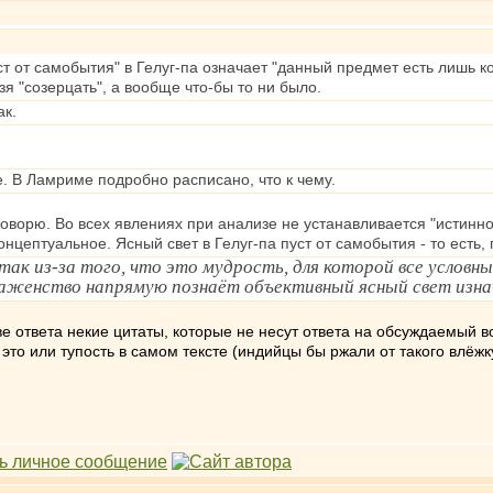
ст от самобытия" в Гелуг-па означает "данный предмет есть лишь ко
зя "созерцать", а вообще что-бы то ни было.
ак.
. В Ламриме подробно расписано, что к чему.
говорю. Во всех явлениях при анализе не устанавливается "истинное
онцептуальное. Ясный свет в Гелуг-па пуст от самобытия - то есть,
ак из-за того, что это мудрость, для которой все условны
аженство напрямую познаёт объективный ясный свет изна
ве ответа некие цитаты, которые не несут ответа на обсуждаемый во
это или тупость в самом тексте (индийцы бы ржали от такого влёжку