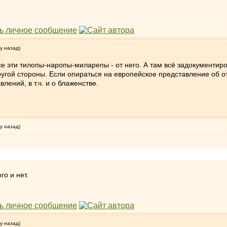
у назад)
все эти тилопы-наропы-миларепы - от него. А там всё задокументи
 другой стороны. Если опираться на европейское представление об 
лений, в т.ч. и о блаженстве.
у назад)
го и нет.
у назад)