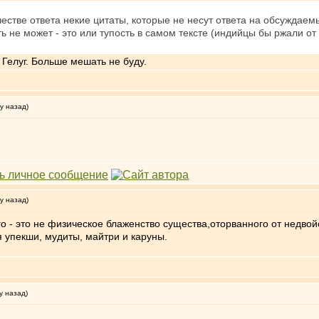
честве ответа некие цитаты, которые не несут ответа на обсуждаемы
 не может - это или тупость в самом тексте (индийцы бы ржали от т
Гелуг. Больше мешать не буду.
у назад)
у назад)
о - это не физическое блаженство существа,оторванного от недвой
 упекши, мудиты, майтри и каруны.
у назад)