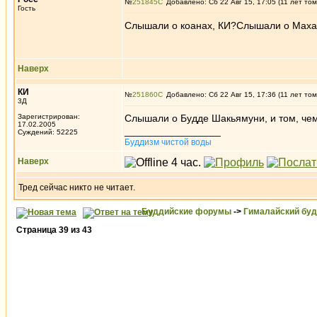
№
251845
Добавлено: Сб 22 Авг 15, 17:05 (11 лет том
Гость
Слышали о коанах, КИ?Слышали о Махам
Наверх
КИ
№
251860
Добавлено: Сб 22 Авг 15, 17:36 (11 лет том
3Д
Зарегистрирован:
Слышали о Будде Шакьямуни, и том, чем
17.02.2005
_________________
Суждений: 52225
Буддизм чистой воды
Наверх
Тред сейчас никто не читает.
Буддийские форумы
->
Гималайский бу
Страница
39
из
43