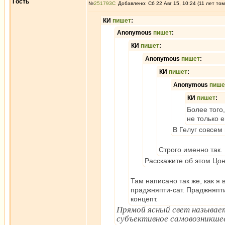
Гость
№
251793
Добавлено: Сб 22 Авг 15, 10:24 (11 лет том
КИ
пишет
:
Anonymous
пишет
:
КИ
пишет
:
Anonymous
пишет
:
КИ
пишет
:
Anonymous
пише
КИ
пишет
:
Более того,
не только е
В Гелуг совсем 
Строго именно так.
Расскажите об этом Цон
Там написано так же, как я 
праджняпти-сат. Праджняпти
концепт.
Прямой ясный свет называет
субъективное самовозникше