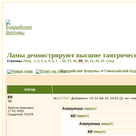
Ламы демонстрируют высшие тантрическ
Страницы
Пред.
1
,
2
,
3
,
4
,
5
,
6
,
7
...
36
,
37
,
38
,
39
,
40
,
41
,
42
,
43
След.
Буддийские форумы
->
Гималайский бу
Автор
КИ
№
251791
Добавлено: Сб 22 Авг 15, 10:02 (11 лет том
3Д
Зарегистрирован:
Anonymous
пишет
:
17.02.2005
Суждений: 52225
КИ
пишет
:
Anonymous
пишет
:
КИ
пишет
: