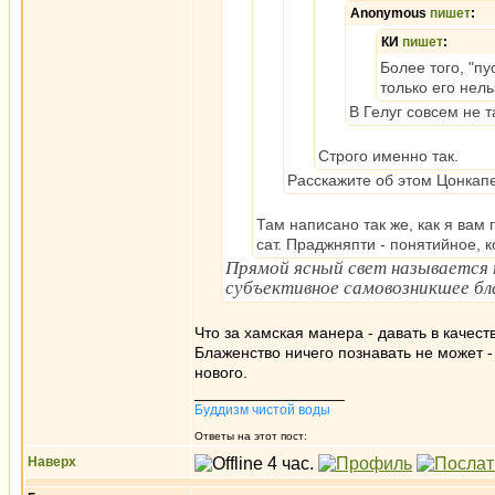
Anonymous
пишет
:
КИ
пишет
:
Более того, "пу
только его нель
В Гелуг совсем не т
Строго именно так.
Расскажите об этом Цонкапе
Там написано так же, как я вам 
сат. Праджняпти - понятийное, к
Прямой ясный свет называется т
субъективное самовозникшее бл
Что за хамская манера - давать в качест
Блаженство ничего познавать не может - 
нового.
_________________
Буддизм чистой воды
Ответы на этот пост:
Наверх