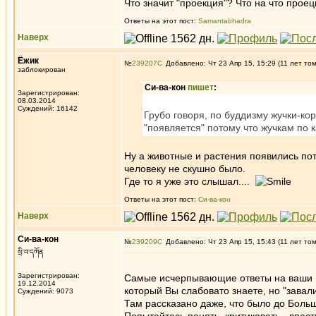
Что значит "проекция"? Что на что прое
Ответы на этот пост:
Samantabhadra
Наверх
Ёжик
№
239207
Добавлено: Чт 23 Апр 15, 15:29 (11 лет то
заблокирован
Си-ва-кон
пишет
:
Зарегистрирован:
08.03.2014
Суждений: 16142
Грубо говоря, по буддизму жучки-ко
"появляется" потому что жучкам по 
Ну а животные и растения появились по
человеку не скушно было.
Где то я уже это слышал....
Ответы на этот пост:
Си-ва-кон
Наверх
Си-ва-кон
№
239209
Добавлено: Чт 23 Апр 15, 15:43 (11 лет то
སྲི་བ་དཀོན
Зарегистрирован:
Самые исчерпывающие ответы на ваши в
19.12.2014
который Вы слабовато знаете, но "завали
Суждений: 9073
Там рассказано даже, что было до Боль