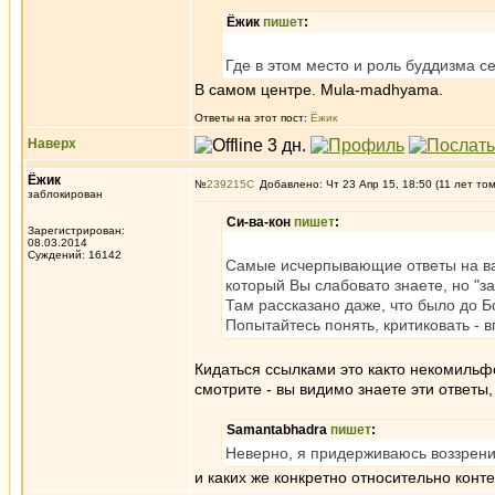
Ёжик
пишет
:
Где в этом место и роль буддизма с
В самом центре. Mula-madhyama.
Ответы на этот пост:
Ёжик
Наверх
Ёжик
№
239215
Добавлено: Чт 23 Апр 15, 18:50 (11 лет то
заблокирован
Си-ва-кон
пишет
:
Зарегистрирован:
08.03.2014
Суждений: 16142
Самые исчерпывающие ответы на ва
который Вы слабовато знаете, но "за
Там рассказано даже, что было до 
Попытайтесь понять, критиковать - 
Кидаться ссылками это както некомильфо
смотрите - вы видимо знаете эти ответы,
Samantabhadra
пишет
:
Неверно, я придерживаюсь воззрени
и каких же конкретно относительно конт