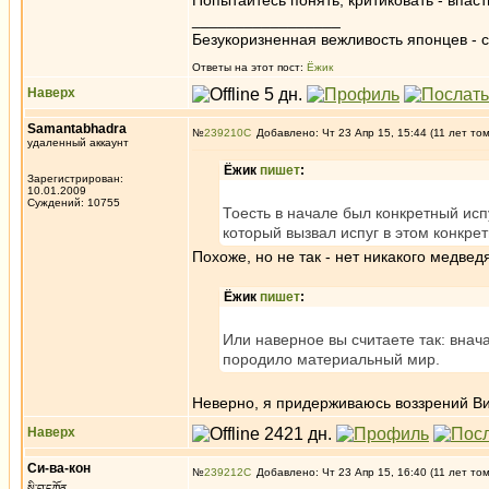
Попытайтесь понять, критиковать - впас
_________________
Безукоризненная вежливость японцев - с
Ответы на этот пост:
Ёжик
Наверх
Samantabhadra
№
239210
Добавлено: Чт 23 Апр 15, 15:44 (11 лет то
удаленный аккаунт
Ёжик
пишет
:
Зарегистрирован:
10.01.2009
Суждений: 10755
Тоесть в начале был конкретный исп
который вызвал испуг в этом конкре
Похоже, но не так - нет никакого медвед
Ёжик
пишет
:
Или наверное вы считаете так: вна
породило материальный мир.
Неверно, я придерживаюсь воззрений В
Наверх
Си-ва-кон
№
239212
Добавлено: Чт 23 Апр 15, 16:40 (11 лет то
སྲི་བ་དཀོན