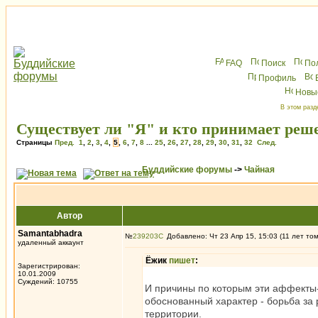
FAQ
Поиск
По
Профиль
Новы
В этом разд
Существует ли "Я" и кто принимает реш
Страницы
Пред.
1
,
2
,
3
,
4
,
5
,
6
,
7
,
8
...
25
,
26
,
27
,
28
,
29
,
30
,
31
,
32
След.
Буддийские форумы
->
Чайная
Автор
Samantabhadra
№
239203
Добавлено: Чт 23 Апр 15, 15:03 (11 лет то
удаленный аккаунт
Ёжик
пишет
:
Зарегистрирован:
10.01.2009
Суждений: 10755
И причины по которым эти аффекты
обоснованный характер - борьба за
территории.