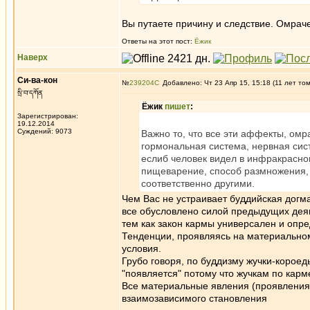
Вы путаете причину и следствие. Омрач
Ответы на этот пост:
Ёжик
Наверх
Си-ва-кон
№
239204
Добавлено: Чт 23 Апр 15, 15:18 (11 лет то
སྲི་བ་དཀོན
Ёжик
пишет
:
Зарегистрирован:
19.12.2014
Суждений: 9073
Важно то, что все эти аффекты, омр
гормональная система, нервная сист
еслиб человек видел в инфракрасном
пищеварение, способ размножения, 
соответственно другими.
Чем Вас не устраивает буддийская догма
все обусловлено силой предыдущих дея
тем как закон кармы универсален и опр
Тенденции, проявляясь на материальном
условия.
Грубо говоря, по буддизму жучки-короед
"появляется" потому что жучкам по кар
Все материальные явления (проявления
взаимозависимого становления