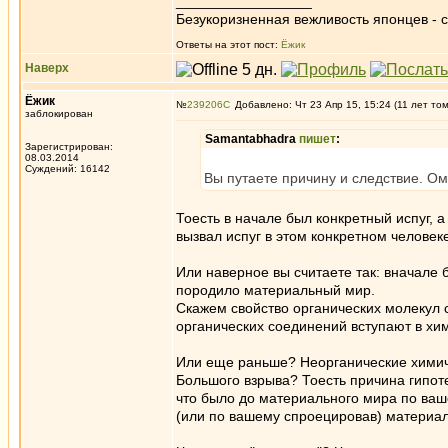
_________________
Безукоризненная вежливость японцев - с
Ответы на этот пост:
Ёжик
Наверх
Ёжик
№
239206
Добавлено: Чт 23 Апр 15, 15:24 (11 лет то
заблокирован
Samantabhadra
пишет
:
Зарегистрирован:
08.03.2014
Суждений: 16142
Вы путаете причину и следствие. О
Тоесть в начале был конкретный испуг, 
вызвал испуг в этом конкретном человек
Или наверное вы считаете так: вначале
породило материальный мир.
Скажем свойство органических молекул
органических соединений вступают в хи
Или еще раньше? Неорганические химич
Большого взрыва? Тоесть причина гипот
что было до материального мира по ваш
(или по вашему спроецировав) материа