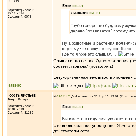
Ёжик
пишет
:
Зарегистрирован:
Си-ва-кон
пишет
:
19.12.2014
Суждений: 9073
Грубо говоря, по буддизму жучк
дерево "появляется" потому что
Ну а животные и растения появилис
первому человеку не скушно было.
Где то я уже это слышал....
Слышали, но не так. Одного желания (не
соответствовала" (позволяла)
_________________
Безукоризненная вежливость японцев - с
Наверх
Горсть листьев
№
239214
Добавлено: Чт 23 Апр 15, 17:03 (11 лет то
Фикус, Историк
Зарегистрирован:
Ёжик
пишет
:
10.09.2010
Суждений: 31235
Вы имеете в виду личную ответствен
Это вновь сильное упрощение. Я же о то
действительности.