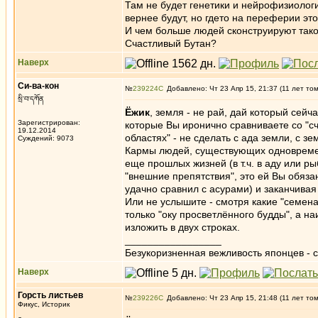
Там не будет генетики и нейрофизиологи
вернее будут, но гдето на переферии эт
И чем больше людей сконструируют тако
Счастливый Бутан?
Наверх
Си-ва-кон
№
239224
Добавлено: Чт 23 Апр 15, 21:37 (11 лет то
སྲི་བ་དཀོན
Ёжик
, земля - не рай, дай который сейч
Зарегистрирован:
которые Вы иронично сравниваете со "сч
19.12.2014
областях" - не сделать с ада земли, с зе
Суждений: 9073
Кармы людей, существующих одновремен
еще прошлых жизней (в т.ч. в аду или р
"внешние препятствия", это ей Вы обяза
удачно сравнил с асурами) и заканчива
Или не услышите - смотря какие "семен
только "оку просветлённого будды", а н
изложить в двух строках.
_________________
Безукоризненная вежливость японцев - с
Наверх
Горсть листьев
№
239226
Добавлено: Чт 23 Апр 15, 21:48 (11 лет то
Фикус, Историк