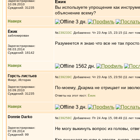
Зарегистрирован:
Ёжик
10.09.2010
Вы используете упрощение как инструме
Суждений: 31235
объяснение всему?
Наверх
Ёжик
№
239233
Добавлено: Чт 23 Апр 15, 23:15 (11 лет то
заблокирован
Разумеется я знаю что все не так просто
Зарегистрирован:
08.03.2014
Суждений: 16142
Наверх
Горсть листьев
№
239239
Добавлено: Чт 23 Апр 15, 23:50 (11 лет то
Фикус, Историк
Зарегистрирован:
По-моему, Дхарма не отрицает ни эволю
10.09.2010
Суждений: 31235
Ответы на этот пост:
Ёжик
Наверх
Donnie Darko
№
239258
Добавлено: Пт 24 Апр 15, 08:49 (11 лет то
Зарегистрирован:
Не могу выкинуть вопрос из головы, отве
07.09.2014
Суждений: 99
Кто ощущает мысли о злости, гневе, зав