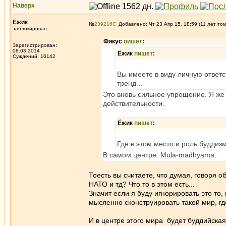
Наверх
Ёжик
№
239216
Добавлено: Чт 23 Апр 15, 18:59 (11 лет то
заблокирован
Фикус
пишет
:
Зарегистрирован:
08.03.2014
Ёжик
пишет
:
Суждений: 16142
Вы имеете в виду личную ответс
тренд...
Это вновь сильное упрощение. Я же 
действительности.
Ёжик
пишет
:
Где в этом место и роль буддиз
В самом центре. Mula-madhyama.
Тоесть вы считаете, что думая, говоря 
НАТО и тд? Что то в этом есть...
Значит если я буду игнорировать это то
мысленно сконструировать такой мир, гд
И в центре этого мира будет буддийска