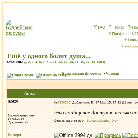
FAQ
Поиск
По
Профиль
Новы
В этом разд
Ещё у одного болит душа...
Страницы
1
,
2
,
3
,
4
,
5
,
6
,
7
...
11
,
12
,
13
,
14
,
15
,
16
,
17
,
18
След.
Буддийские форумы
->
Чайная
Автор
laotzy
№
235839
Добавлено: Вт 17 Мар 15, 17:32 (11 лет то
Это сообщение доступно только по
Зарегистрирован:
17.03.2015
Ответы на этот пост:
Samantabhadra
,
Dron
Суждений: 22
Наверх