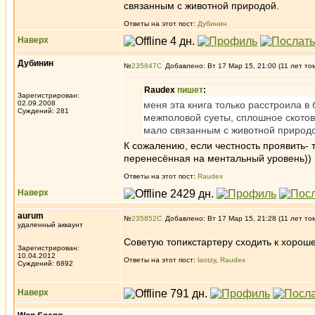
связанным с животной природой.
Ответы на этот пост:
Дубинин
Наверх
Дубинин
№
235847
Добавлено: Вт 17 Мар 15, 21:00 (11 лет то
Raudex
пишет
:
Зарегистрирован:
02.09.2008
меня эта книга только расстроила в
Суждений: 281
межполовой суеты, сплошное скотово
мало связанным с животной природ
К сожалению, если честность проявить- т
перенесённая на ментальный уровень))
Ответы на этот пост:
Raudex
Наверх
aurum
№
235852
Добавлено: Вт 17 Мар 15, 21:28 (11 лет то
удаленный аккаунт
Советую топикстартеру сходить к хорош
Зарегистрирован:
10.04.2012
Ответы на этот пост:
laotzy
,
Raudex
Суждений: 6892
Наверх