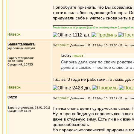
Попробуйте признать, что Вы сорвались 
тратить силы без надлежащей опоры. Осо
придумали себе и учитесь снова жить в 
_________________
Решительность и усердие (шила) в невозмутимом (самадхи) ис
Наверх
Samantabhadra
№
235864
Добавлено: Вт 17 Мар 15, 23:06 (11 лет то
удаленный аккаунт
laotzy
пишет
:
Зарегистрирован:
10.01.2009
Супруга дала круг по своим родств
Суждений: 10755
деньги в семью - честное слово, это
Т.к., вы 3 года не работали, то ложь, д
Наверх
Серж
№
235869
Добавлено: Вт 17 Мар 15, 23:17 (11 лет то
Зарегистрирован: 28.01.2011
Птички очень ценят супружеские связи.
Суждений: 4126
Ну, а про лебединую верность все знают
даже в студеную зиму. Есть ли в их вз
целесообразность.
Но парадокс человеческой природы в том