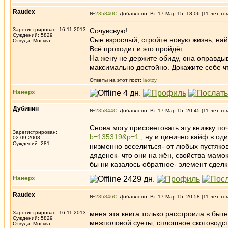
Raudex
№
235840
Добавлено: Вт 17 Мар 15, 18:06 (11 лет то
Зарегистрирован: 16.11.2013
Сочувсвую!
Суждений: 5829
Сын взрослый, стройте новую жизнь, най
Откуда: Москва
Всё проходит и это пройдёт.
На жену не держите обиду, она оправдыв
максимально достойно. Докажите себе чт
Ответы на этот пост:
laotzy
Наверх
Дубинин
№
235844
Добавлено: Вт 17 Мар 15, 20:45 (11 лет то
Снова могу присоветовать эту книжку по
Зарегистрирован:
b=135319&p=1
, ну и цинично кайф в од
02.09.2008
Суждений: 281
низменно веселиться- от любых пустяков)
дяденек- что они на жён, свойства мамок
бы ни казалось обратное- элемент сделки
Наверх
Raudex
№
235846
Добавлено: Вт 17 Мар 15, 20:58 (11 лет то
Зарегистрирован: 16.11.2013
меня эта книга только расстроила в быт
Суждений: 5829
межполовой суеты, сплошное скотоводст
Откуда: Москва