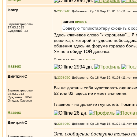
Наверх
laotzy
№
235894
Добавлено: Ср 18 Мар 15, 01:06 (11 лет то
aurum
пишет
:
Зарегистрирован:
17.03.2015
Советую топикстартеру сходить к х
Суждений: 22
Здесь ключевое слово "к хорошему"... 
девочка, с которой я чудесно побеседов
общения здесь на форуме гораздо больш
Уж не в обиду ТОЙ девочке.
Ответы на этот пост:
aurum
Наверх
Дмитрий С
№
235895
Добавлено: Ср 18 Мар 15, 01:08 (11 лет то
Вы не должны себя чувствовать одиноким
Зарегистрирован:
52 или 82, здесь не имеет значения.
28.03.2013
Суждений: 7054
Откуда: Харьков
Главное - не делайте глупостей. Помнит
Наверх
Дмитрий С
№
235896
Добавлено: Ср 18 Мар 15, 01:22 (11 лет то
Это сообщение доступно только по
Зарегистрирован: