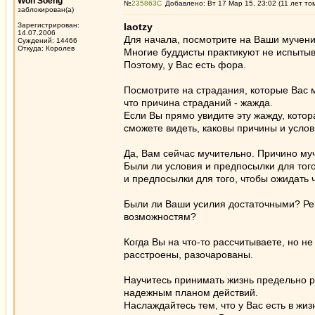
Won Soeng
№
235863
Добавлено: Вт 17 Мар 15, 23:02 (11 лет то
заблокирован(а)
Зарегистрирован:
laotzy
14.07.2006
Для начала, посмотрите на Ваши мучения
Суждений: 14466
Откуда: Королев
Многие буддисты практикуют не испытыва
Поэтому, у Вас есть фора.
Посмотрите на страдания, которые Вас м
что причина страданий - жажда.
Если Вы прямо увидите эту жажду, котор
сможете видеть, каковы причины и усло
Да, Вам сейчас мучительно. Причино муч
Были ли условия и предпосылки для того
и предпосылки для того, чтобы ожидать ч
Были ли Ваши усилия достаточными? Р
возможностям?
Когда Вы на что-то рассчитываете, но н
расстроены, разочарованы.
Научитесь принимать жизнь предельно 
надежным планом действий.
Наслаждайтесь тем, что у Вас есть в жиз