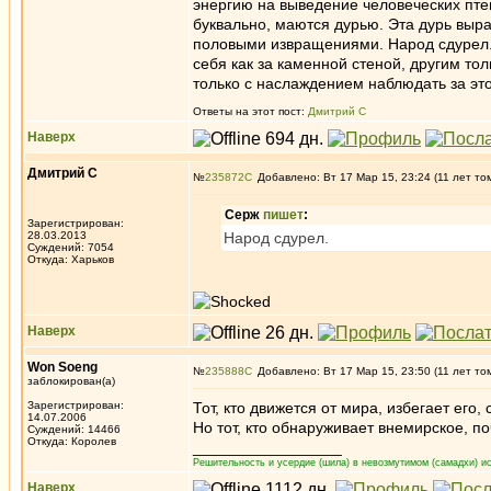
энергию на выведение человеческих пте
буквально, маются дурью. Эта дурь выра
половыми извращениями. Народ сдурел.
себя как за каменной стеной, другим то
только с наслаждением наблюдать за это
Ответы на этот пост:
Дмитрий С
Наверх
Дмитрий С
№
235872
Добавлено: Вт 17 Мар 15, 23:24 (11 лет то
Серж
пишет
:
Зарегистрирован:
28.03.2013
Народ сдурел.
Суждений: 7054
Откуда: Харьков
Наверх
Won Soeng
№
235888
Добавлено: Вт 17 Мар 15, 23:50 (11 лет то
заблокирован(а)
Зарегистрирован:
Тот, кто движется от мира, избегает его
14.07.2006
Но тот, кто обнаруживает внемирское, по
Суждений: 14466
Откуда: Королев
_________________
Решительность и усердие (шила) в невозмутимом (самадхи) ис
Наверх