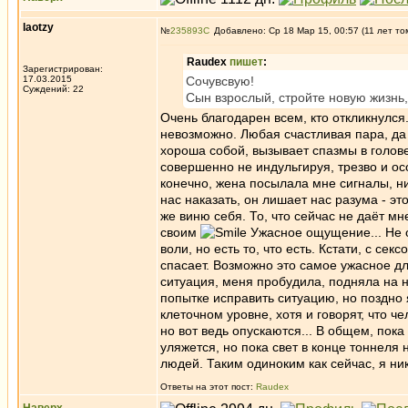
laotzy
№
235893
Добавлено: Ср 18 Мар 15, 00:57 (11 лет то
Raudex
пишет
:
Зарегистрирован:
17.03.2015
Сочувсвую!
Суждений: 22
Сын взрослый, стройте новую жизнь,
Очень благодарен всем, кто откликнулся
невозможно. Любая счастливая пара, да
хороша собой, вызывает спазмы в голове
совершенно не индульгируя, трезво и осо
конечно, жена посылала мне сигналы, ни
нас наказать, он лишает нас разума - эт
же виню себя. То, что сейчас не даёт мн
своим
Ужасное ощущение... Не о
воли, но есть то, что есть. Кстати, с сек
спасает. Возможно это самое ужасное дл
ситуация, меня пробудила, подняла на 
попытке исправить ситуацию, но поздно
клеточном уровне, хотя и говорят, что ч
но вот ведь опускаются... В общем, пока 
уляжется, но пока свет в конце тоннеля
людей. Таким одиноким как сейчас, я нико
Ответы на этот пост:
Raudex