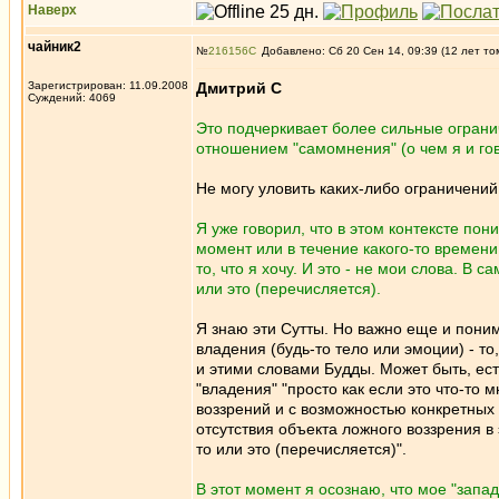
Наверх
чайник2
№
216156
Добавлено: Сб 20 Сен 14, 09:39 (12 лет то
Зарегистрирован: 11.09.2008
Дмитрий С
Суждений: 4069
Это подчеркивает более сильные ограни
отношением "самомнения" (о чем я и гов
Не могу уловить каких-либо ограничений 
Я уже говорил, что в этом контексте по
момент или в течение какого-то времени
то, что я хочу. И это - не мои слова. В 
или это (перечисляется).
Я знаю эти Сутты. Но важно еще и поним
владения (будь-то тело или эмоции) - т
и этими словами Будды. Может быть, ес
"владения" "просто как если это что-то
воззрений и с возможностью конкретных 
отсутствия объекта ложного воззрения в 
то или это (перечисляется)".
В этот момент я осознаю, что мое "зап