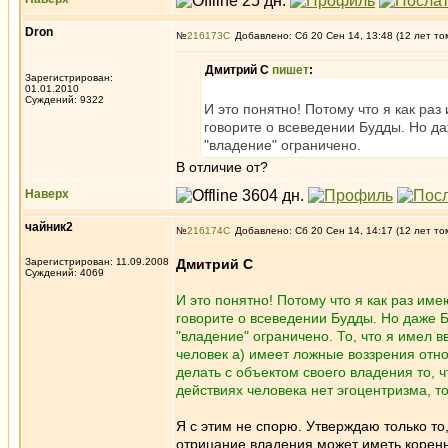
Dron
№
216173
Добавлено: Сб 20 Сен 14, 13:48 (12 лет то
Дмитрий С
пишет
:
Зарегистрирован:
01.01.2010
Суждений: 9322
И это понятно! Потому что я как ра
говорите о всеведении Будды. Но д
"владение" ограничено.
В отличие от?
Наверх
чайник2
№
216174
Добавлено: Сб 20 Сен 14, 14:17 (12 лет то
Зарегистрирован: 11.09.2008
Дмитрий С
Суждений: 4069
И это понятно! Потому что я как раз им
говорите о всеведении Будды. Но даже 
"владение" ограничено. То, что я имел в
человек а) имеет ложные воззрения отно
делать с объектом своего владения то, ч
действиях человека нет эгоцентризма, т
Я с этим не спорю. Утверждаю только то,
отрицание владения может иметь корень