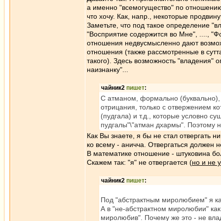
а именно "всемогущество" по отношению 
что хочу. Как, напр., некоторые продвин
Заметьте, что под такое определение "в
"Восприятие содержится во Мне", ...., "Ф
отношения недвусмысленно дают возмож
отношения (также рассмотренные в суттах) 
такого). Здесь возможность "владения" о
наизнанку"...
чайник2
пишет
:
С атманом, формально (буквально), 
отрицания, только с отвержением ко
(пудгала) и т.д., которые условно с
пудгалы"\"атман дхармы". Поэтому ну
Как Вы знаете, я бы не стал отвергать 
ко всему - аничча. Отвергаться должен 
В математике отношение - штуковина бо
Скажем так: "я" не отвергается (
но и не 
чайник2
пишет
:
Под "абстрактным миролюбием" я ка
А в "не-абстрактном миролюбии" как
миролюбив". Почему же это - не вл