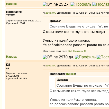
Наверх
Полосатик
№
216534
Добавлено: Пн 22 Сен 14, 20:08 (12 лет то
नक्तचारिन्
Зарегистрирован: 08.11.2010
Цитата:
Суждений: 2607
Сознание Будды не отрицает "я", не у
С кавычками как-то глупо это выглядит.
Умные из палийского канона:
Ye pañcakkhandhe passanti parato no ca a
Ответы на этот пост:
КИ
,
Дмитрий С
Наверх
КИ
№
216537
Добавлено: Пн 22 Сен 14, 20:28 (12 лет то
3Д
Зарегистрирован:
Полосатик
пишет
:
17.02.2005
Суждений: 52235
Цитата:
Сознание Будды не отрицает "я",
С кавычками как-то глупо это выгляд
Умные из палийского канона:
Ye pañcakkhandhe passanti parato no 