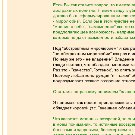
Если Вы так ставите вопрос, то имеете в
абстрактных понятий. Я имел ввиду глу
должно быть сформулированным словесны
- миролюбив". Если бы в этом чувстве не
"мнение о себе", "самомнение" все же с
предполагающее возможность, например, 
которые не дают возможности избавиться
Под "абстрактным миролюбием" я как ра
"не-абстрактном миролюбии" как раз и и
Почему же это - не владение? Владение
(люди считают, что обладают многими ка
Раз это - "качество", "оттенок", то опять
Поэтому любая конструкция "я - таков" 
подразумевает ложное воззрение относи
Опять мы по-разному понимаем "владен
Я понимаю как просто принадлежность: о
обладает коровой (т.с. "внешнее обладани
Что касается истинных воззрений, то он
в моем понимании, то истинные вооззрен
болезнью и здоровьем, бессмертием и т.