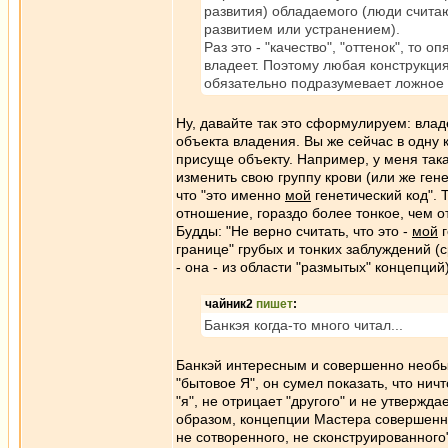
развития) обладаемого (люди считаю
развитием или устранением).
Раз это - "качество", "оттенок", то о
владеет. Поэтому любая конструкция
обязательно подразумевает ложное 
Ну, давайте так это сформулируем: влад
объекта владения. Вы же сейчас в одну 
присуще объекту. Например, у меня такая
изменить свою группу крови (или же гене
что "это именно
мой
генетический код". 
отношение, гораздо более тонкое, чем 
Будды: "Не верно считать, что это -
мой
г
границе" грубых и тонких заблуждений (с
- она - из области "размытых" концепций)
чайник2
пишет
:
Банкэя когда-то много читал...
Банкэй интересным и совершенно необыч
"бытовое Я", он сумел показать, что нич
"я", не отрицает "другого" и не утвержда
образом, концепции Мастера совершенн
не сотворенного, не сконструированного