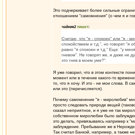
Это подчеркивает более сильные ограни
отношением "самомнения" (о чем я и гов
чайник2
пишет
:
Считаю, что "я - спокоен" или "я -
спокойствием и т.д.", но говорят "я 
равно "я спокоен и т.д." Еще: "у мен
гневом". Не говорят же, и даже не ду
это гнев в моем уме?".
Я уже говорил, что в этом контексте по
момент или в течение какого-то времени
то, что я хочу. И это - не мои слова. В 
или это (перечисляется).
Почему самомнение "я - миролюбив" мне
просто следовать природе вещей (таково
сказал неприятное, и я уже не так мир
собственном миролюбии было заблужден
это делать, привязываясь например к "м
заблуждение. Пребывание же в Нерожде
Так считал Банкэй, например, а также н