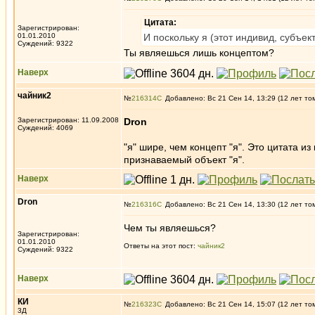
Цитата:
Зарегистрирован:
01.01.2010
И поскольку я (этот индивид, субъек
Суждений: 9322
Ты являешься лишь концептом?
Наверх
чайник2
№
216314
Добавлено: Вс 21 Сен 14, 13:29 (12 лет то
Зарегистрирован: 11.09.2008
Dron
Суждений: 4069
"я" шире, чем концепт "я". Это цитата и
признаваемый объект "я".
Наверх
Dron
№
216316
Добавлено: Вс 21 Сен 14, 13:30 (12 лет то
Чем ты являешься?
Зарегистрирован:
01.01.2010
Ответы на этот пост:
чайник2
Суждений: 9322
Наверх
КИ
№
216323
Добавлено: Вс 21 Сен 14, 15:07 (12 лет то
3Д