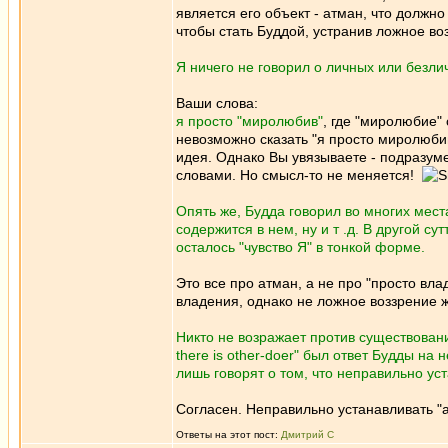
является его объект - атман, что должно
чтобы стать Буддой, устранив ложное воз
Я ничего не говорил о личных или безли
Ваши слова:
я просто "миролюбив"
, где "миролюбие" 
невозможно сказать "я просто миролюбив"
идея. Однако Вы увязываете - подразуме
словами. Но смысл-то не меняется!
Опять же, Будда говорил во многих места
содержится в нем, ну и т .д. В другой су
осталось "чувство Я" в тонкой форме.
Это все про атман, а не про "просто вла
владения, однако не ложное воззрение 
Никто не возражает против существовани
there is other-doer" был ответ Будды на
лишь говорят о том, что неправильно у
Согласен. Неправильно устанавливать 
Ответы на этот пост:
Дмитрий С