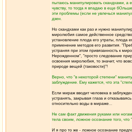
пытаюсь манипулировать скандхами, а е
чувству, то тогда я впадаю в еще бОль
эти проблемы (если не увлечься манипул
дзен.
Но скандхами как раз и нужно манипули
миролюбия самое действенное средство 
установление плода его утраты, плода е
применение методов его развития. "Пре
устраняя при этом привязанность к миро
Нерожденном", "просто следование прир
освоения миролюбия, то значит, что вов
природе вещей (таковости)"!
Верно, что "в некоторой степени" манипу
заблуждение. Ему кажется, что эта "степ
Если мираж вводит человека в заблужден
устранять, закрывая глаза и отказываясь
относительно воды в мираже...
Не сам факт движения руками или ногам
тела своим, ложное осознание того, что 
И я про то же - ложное осознание предпо