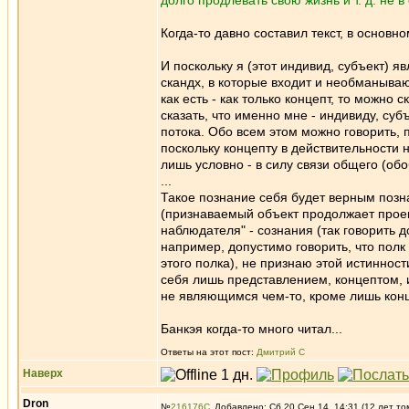
долго продлевать свою жизнь и т. д. не в
Когда-то давно составил текст, в основно
И поскольку я (этот индивид, субъект) 
скандх, в которые входит и необманыва
как есть - как только концепт, то можно
сказать, что именно мне - индивиду, су
потока. Обо всем этом можно говорить, 
поскольку концепту в действительности 
лишь условно - в силу связи общего (о
...
Такое познание себя будет верным позн
(признаваемый объект продолжает проеци
наблюдателя" - сознания (так говорить д
например, допустимо говорить, что пол
этого полка), не признаю этой истиннос
себя лишь представлением, концептом, и
не являющимся чем-то, кроме лишь конц
Банкэя когда-то много читал...
Ответы на этот пост:
Дмитрий С
Наверх
Dron
№
216176
Добавлено: Сб 20 Сен 14, 14:31 (12 лет то