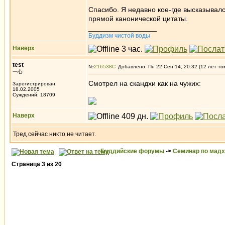
Спасибо. Я недавно кое-где высказывалс
прямой канонической цитаты.
_________________
Буддизм чистой воды
Наверх
test
№
216538
Добавлено: Пн 22 Сен 14, 20:32 (12 лет то
一心
Смотрел на скандхи как на чужих:
Зарегистрирован:
18.02.2005
Суждений: 18709
Наверх
Тред сейчас никто не читает.
Буддийские форумы
->
Семинар по мад
Страница
3
из
20