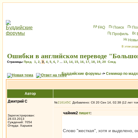
FAQ
Поиск
По
Профиль
Новы
В этом разд
Ошибки в английском переводе "Большог
Страницы
Пред.
1
,
2
,
3
,
4
,
5
,
6
,
7
...
13
,
14
,
15
,
16
,
17
,
18
,
19
,
20
След.
Буддийские форумы
->
Семинар по мад
Автор
Дмитрий С
№
216145
Добавлено: Сб 20 Сен 14, 02:38 (12 лет то
чайник2
пишет
:
Зарегистрирован:
28.03.2013
Суждений: 7054
Откуда: Харьков
Слово "жесткая", хотя и выделено, 