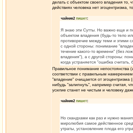
делать с объектом своего владения то, ч
действиях человека нет эгоцентризма, т
чайник2
пишет
:
Я знаю эти Сутты. Но важно еще и п
объектом владения (будь-то тело ил
противоречие между теми и этими с
с одной стороны: понимание "владен
течение какого-то времени" (без ло
владения"), а с другой стороны: по
когда устраняется "ошибка считать, б
Правильное понимание непостоянства (а
соответствии с правильным намерением
"владение" очищается от эгоцентризма (
нибудь "залипнуть", например считая, что
усилие станет не чистым и человеку даже
чайник2
пишет
:
Но скандхами как раз и нужно манип
миролюбия самое действенное средс
утраты, установление плода его утр