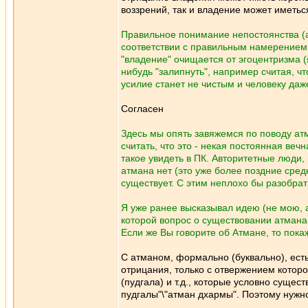
воззрений, так и владение может иметьс
Правильное понимание непостоянства (а
соответствии с правильным намерением
"владение" очищается от эгоцентризма (
нибудь "залипнуть", например считая, что
усилие станет не чистым и человеку даже
Согласен
Здесь мы опять завяжемся по поводу атма
считать, что это - некая постоянная веч
такое увидеть в ПК. Авторитетные люди, 
атмана нет (это уже более поздние средн
существует. С этим неплохо бы разобрат
Я уже ранее высказывал идею (не мою, а
которой вопрос о существовании атмана 
Если же Вы говорите об Атмане, то покажи
С атманом, формально (буквально), есть
отрицания, только с отвержением которо
(пудгала) и т.д., которые условно сущес
пудгалы"\"атман дхармы". Поэтому нужно 