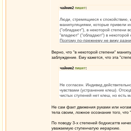
чайник2
пишет
:
Люди, стремящиеся к спокойствию, 
манипуляциями, которые привели их 
("обладают"), в некоторой степени 
"владеют" ("обладают") в некоторой
Поэтому по-прежнему не вижу разн
Верно, что "в некоторой степени" манипу
заблуждение. Ему кажется, что эта "степ
чайник2
пишет
:
Не согласен. Индивид действительно
чувствами (устранение клеш). Отсюд
чистых ступеней нет клеш, но есть 
Не сам факт движения руками или ногам
тела своим, ложное осознание того, что 
По поводу 3-х степеней бодхисаттв ничег
уважаемую ступенчатую иерархию.