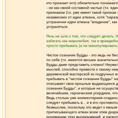
кто признает его) обязательно понимает
- ни как своей составной частью (т.к. е
признаком (т.к. уже имеет такой признак
независимо от идеи атмана, хотя "парази
устранении идеи атмана "владение", как
устраняться.
Речь не шла о том, что следует делать. 
избегать как миролюбия, так и враждебно
просто пребывать (а не манипулировать 
Чистое сознание Будды - это ведь не б
по себе (т.к. имеется весьма значительн
Будды даже представить сложно! Неужели
мыслей, способно привести к такому неве
деревенской мастерской из подручных 
пребывать в "чистом сознании Будды" на
описывает свои прошлые выдающиеся деян
сознания Будды", и которые не осуществ
величайшим, героическим усердием, что
Ведь столько уже комментариев создано,
следует пребывать в... и в его противопо
безмыслие, поскольку это ведет к явным
приписывающего атман всем этим дхарма
пониманию этих высказываний, и насколь