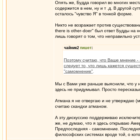
Опять же, Будда говорил во многих места
содержится в нем, ну и т .д. В другой су
осталось "чувство Я" в тонкой форме.
Никто не возражает против существовани
there is other-doer" был ответ Будды на
лишь говорят о том, что неправильно ус
чайник2
пишет
:
Поэтому считаю, что Ваше мнение - о
следует то, что лишь кажется сущест
"самомнение"
.
Мы с Вами уже раньше выяснили, что у н
здесь не придумывал. Просто пересказы
Атмана я не отвергаю и не утверждаю (м
считаю скандхи атманом.
А эту дискуссию поддерживаю исключител
же, не думаю, что я здесь открываю Амер
Предпоследняя - самомнение. Последняя 
философских системах вроде той, о кот