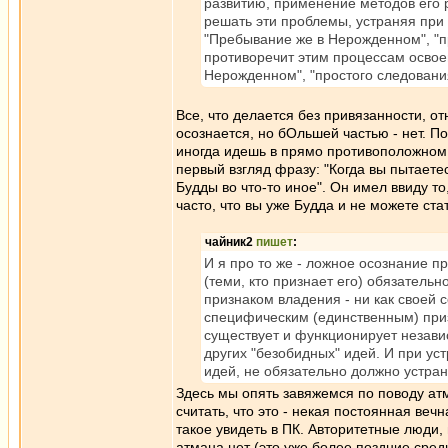
развитию, применение методов его 
решать эти проблемы, устраняя при 
"Пребывание же в Нерожденном", "п
противоречит этим процессам освоен
Нерожденном", "простого следовани
Все, что делается без привязанности, о
осознается, но бОльшей частью - нет. 
иногда идешь в прямо противоположном 
первый взгляд фразу: "Когда вы пытаете
Будды во что-то иное". Он имел ввиду то
часто, что вы уже Будда и не можете ста
чайник2
пишет
:
И я про то же - ложное осознание пр
(теми, кто признает его) обязательн
признаком владения - ни как своей с
специфическим (единственным) призн
существует и функционирует независ
других "безобидных" идей. И при ус
идей, не обязательно должно устран
Здесь мы опять завяжемся по поводу атма
считать, что это - некая постоянная веч
такое увидеть в ПК. Авторитетные люди, 
атмана нет (это уже более поздние средн