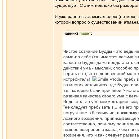
существует. С этим неплохо бы разобрат
Я уже ранее высказывал идею (не мою, а
которой вопрос о существовании атмана 
чайник2
пишет
:
Чистое сознание Будды - это ведь 
сама-по себе (т.к. имеется весьма з
качество Будды даже представить сл
действий ума - мыслей, способно пр
верить в то, что в деревенской ма
истребитель!
Чтобы пребыва
во многих источниках, где Будда о
т.д., которые были причиной "чисто
развивая качества своего ума с вел
Ведь столько уже комментариев созд
"не следует пребывать в... и в его п
погружение в безмыслие, поскольку 
ложного воззрения, приписывающего
соответственно, ложному пониманию 
ложное воззрение атмана, чем являе
воззрения, что и как следует развив