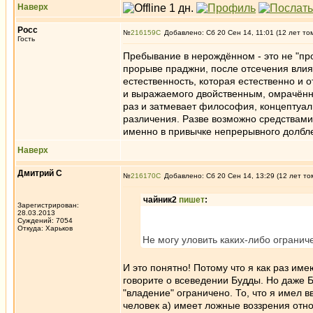
Наверх
Росс
№
216159
Добавлено: Сб 20 Сен 14, 11:01 (12 лет то
Гость
Пребывание в нерождённом - это не "про
прорыве праджни, после отсечения влия
естественность, которая естественно и 
и выражаемого двойственным, омрачённ
раз и затмевает философия, концептуал
различения. Разве возможно средствами 
именно в привычке непрерывного долбле
Наверх
Дмитрий С
№
216170
Добавлено: Сб 20 Сен 14, 13:29 (12 лет то
чайник2
пишет
:
Зарегистрирован:
28.03.2013
Суждений: 7054
Откуда: Харьков
Не могу уловить каких-либо ограниче
И это понятно! Потому что я как раз им
говорите о всеведении Будды. Но даже 
"владение" ограничено. То, что я имел в
человек а) имеет ложные воззрения отно