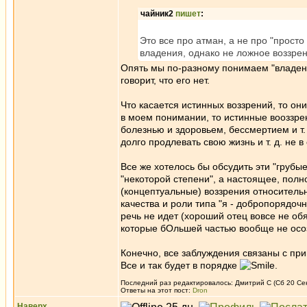
чайник2
пишет
:
Это все про атман, а не про "просто
владения, однако не ложное воззре
Опять мы по-разному понимаем "владение
говорит, что его нет.
Что касается истинных воззрений, то он
в моем понимании, то истинные вооззрен
болезнью и здоровьем, бессмертием и т.
долго продлевать свою жизнь и т. д. не в
Все же хотелось бы обсудить эти "грубые
"некоторой степени", а настоящее, пол
(концептуальные) воззрения относительн
качества и роли типа "я - добропорядоч
речь не идет (хороший отец вовсе не обя
которые бОльшей частью вообще не осо
Конечно, все заблуждения связаны с при
Все и так будет в порядке
.
Последний раз редактировалось: Дмитрий С (Сб 20 Сен 
Ответы на этот пост:
Dron
Наверх