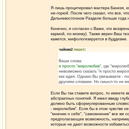
Я лишь процитировал мастера Банкэя, ко
не-горюй. После чего сказал, что все, ч
Дальневосточном Разделе больше года н
Конечно, я согласен с Вами, что воззрен
кармой, по-моему). Также верен Ваш те
кажется, мифологизируется в буддизме.
чайник2
пишет
:
Ваши слова:
я просто "миролюбив"
, где "миролюб
невозможно сказать "я просто мирол
как идея. Однако Вы увязываете - п
другими словами. Но смысл-то не 
Если Вы так ставите вопрос, то имеете в
абстрактных понятий. Я имел ввиду глу
должно быть сформулированным словесны
- миролюбив". Если бы в этом чувстве не
"мнение о себе", "самомнение" все же с
предполагающее возможность, например, 
которые не дают возможности избавиться