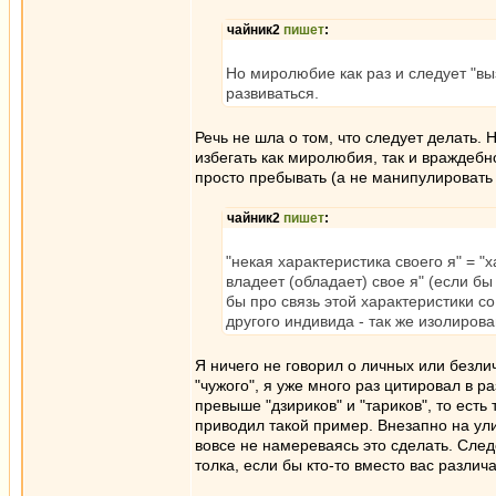
чайник2
пишет
:
Но миролюбие как раз и следует "выз
развиваться.
Речь не шла о том, что следует делать. 
избегать как миролюбия, так и враждебно
просто пребывать (а не манипулировать 
чайник2
пишет
:
"некая характеристика своего я" = 
владеет (обладает) свое я" (если бы
бы про связь этой характеристики со
другого индивида - так же изолирова
Я ничего не говорил о личных или безли
"чужого", я уже много раз цитировал в р
превыше "дзириков" и "тариков", то есть 
приводил такой пример. Внезапно на улиц
вовсе не намереваясь это сделать. След
толка, если бы кто-то вместо вас различа