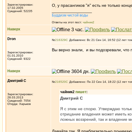
Зарегистрирован:
О, у прасангиков "я" есть не только конце
17.02.2005
_________________
Суждений: 52235
Буддизм чистой воды
Ответы на этот пост:
чайник2
Наверх
Dron
№
216329
Добавлено: Вс 21 Сен 14, 16:52 (12 лет то
Вы верно знали, и вы подозревали, что 
Зарегистрирован:
01.01.2010
Суждений: 9322
Наверх
Дмитрий С
№
216520
Добавлено: Пн 22 Сен 14, 18:22 (12 лет то
чайник2
пишет
:
Зарегистрирован:
28.03.2013
Дмитрий С
Суждений: 7054
Откуда: Харьков
Я с этим не спорю. Утверждаю только
отрицание владения может иметь ко
ложных воззрений, так и владение м
Давайте так. Я приблизительно понимаю,