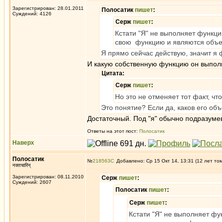
Зарегистрирован: 28.01.2011
Полосатик
пишет
:
Суждений: 4126
Серж
пишет
:
Кстати "Я" не выполняет функцию
свою функцию и являются объе
Я прямо сейчас действую, значит я
И какую собственную функцию он выполняет
Цитата:
Серж
пишет
:
Но это не отменяет тот факт, чт
Это понятие? Если да, каков его об
Достаточный. Под "я" обычно подразумев
Ответы на этот пост:
Полосатик
Наверх
Полосатик
№
218563
Добавлено: Ср 15 Окт 14, 13:31 (12 лет то
नक्तचारिन्
Зарегистрирован: 08.11.2010
Серж
пишет
:
Суждений: 2607
Полосатик
пишет
:
Серж
пишет
:
Кстати "Я" не выполняет фун