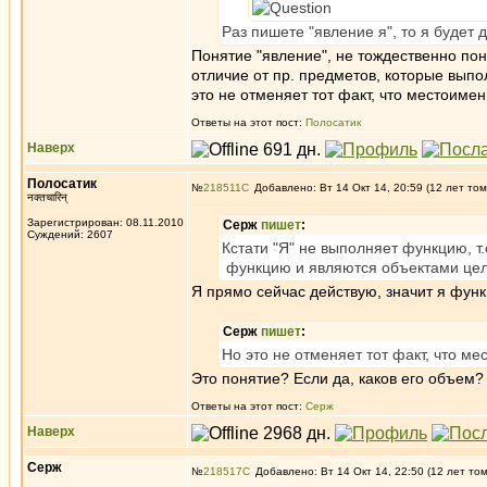
Раз пишете "явление я", то я будет
Понятие "явление", не тождественно поня
отличие от пр. предметов, которые вы
это не отменяет тот факт, что местоимен
Ответы на этот пост:
Полосатик
Наверх
Полосатик
№
218511
Добавлено: Вт 14 Окт 14, 20:59 (12 лет том
नक्तचारिन्
Зарегистрирован: 08.11.2010
Серж
пишет
:
Суждений: 2607
Кстати "Я" не выполняет функцию, т.
функцию и являются объектами цел
Я прямо сейчас действую, значит я фун
Серж
пишет
:
Но это не отменяет тот факт, что ме
Это понятие? Если да, каков его объем?
Ответы на этот пост:
Серж
Наверх
Серж
№
218517
Добавлено: Вт 14 Окт 14, 22:50 (12 лет то