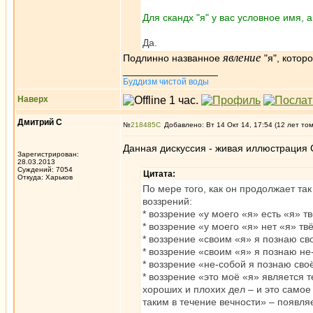
Для скандх "я" у вас условное имя, 
Да.
явление
Подлинно названное
"я", котор
_________________
Буддизм чистой воды
Наверх
Дмитрий С
№
218485
Добавлено: Вт 14 Окт 14, 17:54 (12 лет то
Данная дискуссия - живая иллюстрация 
Зарегистрирован:
28.03.2013
Суждений: 7054
Цитата:
Откуда: Харьков
По мере того, как он продолжает та
воззрений:
* воззрение «у моего «я» есть «я» т
* воззрение «у моего «я» нет «я» тв
* воззрение «своим «я» я познаю св
* воззрение «своим «я» я познаю не
* воззрение «не-собой я познаю сво
* воззрение «это моё «я» является 
хороших и плохих дел – и это самое
таким в течение вечности» – появляе