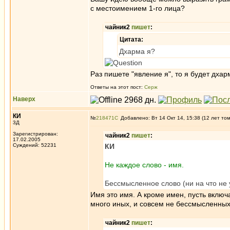
с местоимением 1-го лица?
чайник2
пишет
:
Цитата:
Дхарма я?
Раз пишете "явление я", то я будет дха
Ответы на этот пост:
Серж
Наверх
КИ
№
218471
Добавлено: Вт 14 Окт 14, 15:38 (12 лет то
3Д
Зарегистрирован:
чайник2
пишет
:
17.02.2005
Суждений: 52231
КИ
Не каждое слово - имя.
Бессмысленное слово (ни на что не
Имя это имя. А кроме имен, пусть включ
много иных, и совсем не бессмысленных
чайник2
пишет
: