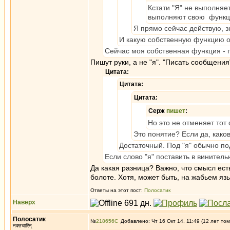
Кстати "Я" не выполняет
выполняют свою функци
Я прямо сейчас действую, 
И какую собственную функцию он 
Сейчас моя собственная функция - п
Пишут руки, а не "я". "Писать сообщения
Цитата:
Цитата:
Цитата:
Серж
пишет
:
Но это не отменяет тот
Это понятие? Если да, како
Достаточный. Под "я" обычно по
Если слово "я" поставить в винител
Да какая разница? Важно, что смысл ест
болоте. Хотя, может быть, на жабьем яз
Ответы на этот пост:
Полосатик
Наверх
Полосатик
№
218656
Добавлено: Чт 16 Окт 14, 11:49 (12 лет том
नक्तचारिन्