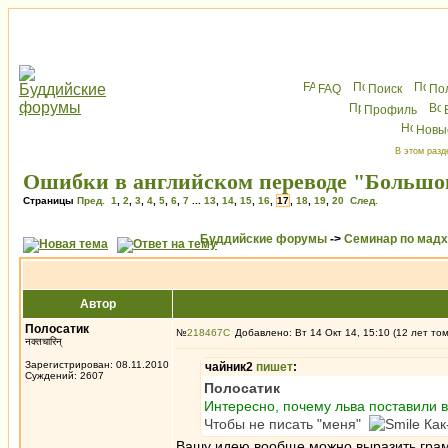
FAQ
Поиск
По
Профиль
Новы
В этом разд
Ошибки в английском переводе "Большог
Страницы
Пред.
1
,
2
,
3
,
4
,
5
,
6
,
7
...
13
,
14
,
15
,
16
,
17
,
18
,
19
,
20
След.
Буддийские форумы
->
Семинар по мад
Автор
Полосатик
№
218467
Добавлено: Вт 14 Окт 14, 15:10 (12 лет то
नक्तचारिन्
Зарегистрирован: 08.11.2010
чайник2
пишет
:
Суждений: 2607
Полосатик
Интересно, почему льва поставили в
Чтобы не писать "меня"
Как
Вашу идею вообще можно выразить грам