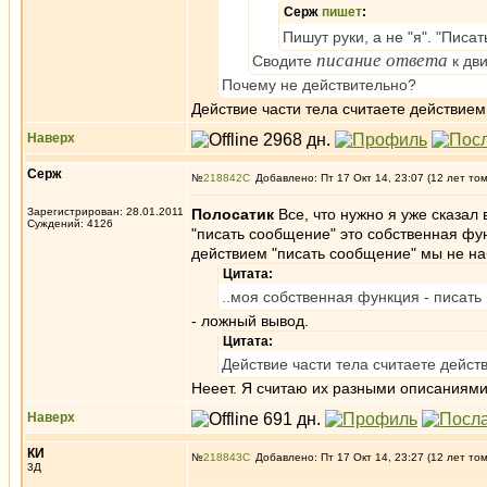
Серж
пишет
:
Пишут руки, а не "я". "Писа
писание ответа
Сводите
к дв
Почему не действительно?
Действие части тела считаете действием
Наверх
Серж
№
218842
Добавлено: Пт 17 Окт 14, 23:07 (12 лет то
Зарегистрирован: 28.01.2011
Полосатик
Все, что нужно я уже сказал
Суждений: 4126
"писать сообщение" это собственная фун
действием "писать сообщение" мы не на
Цитата:
..моя собственная функция - писать 
- ложный вывод.
Цитата:
Действие части тела считаете дейст
Нееет. Я считаю их разными описаниями
Наверх
КИ
№
218843
Добавлено: Пт 17 Окт 14, 23:27 (12 лет то
3Д