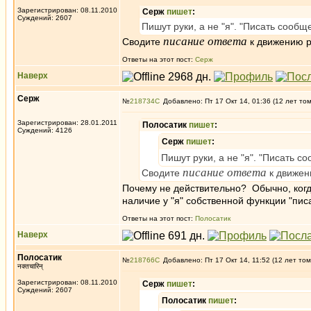
Зарегистрирован: 08.11.2010
Серж
пишет
:
Суждений: 2607
Пишут руки, а не "я". "Писать сообщ
писание ответа
Сводите
к движению р
Ответы на этот пост:
Серж
Наверх
Серж
№
218734
Добавлено: Пт 17 Окт 14, 01:36 (12 лет то
Зарегистрирован: 28.01.2011
Полосатик
пишет
:
Суждений: 4126
Серж
пишет
:
Пишут руки, а не "я". "Писать с
писание ответа
Сводите
к движен
Почему не действительно? Обычно, когда
наличие у "я" собственной функции "пис
Ответы на этот пост:
Полосатик
Наверх
Полосатик
№
218766
Добавлено: Пт 17 Окт 14, 11:52 (12 лет том
नक्तचारिन्
Зарегистрирован: 08.11.2010
Серж
пишет
:
Суждений: 2607
Полосатик
пишет
: