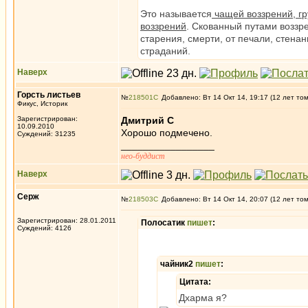
Это называется
чащей воззрений, гр
воззрений
. Скованный путами воззр
старения, смерти, от печали, стенан
страданий.
Наверх
Горсть листьев
№
218501
Добавлено: Вт 14 Окт 14, 19:17 (12 лет то
Фикус, Историк
Зарегистрирован:
Дмитрий С
10.09.2010
Хорошо подмечено.
Суждений: 31235
_________________
нео-буддист
Наверх
Серж
№
218503
Добавлено: Вт 14 Окт 14, 20:07 (12 лет то
Зарегистрирован: 28.01.2011
Полосатик
пишет
:
Суждений: 4126
чайник2
пишет
:
Цитата:
Дхарма я?