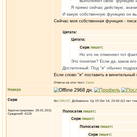
выполняют свою функцию и
Я прямо сейчас действую, знач
И какую собственную функцию он выпол
Сейчас моя собственная функция - писат
Цитата:
Цитата:
Серж
пишет
:
Но это не отменяет тот фак
Это понятие? Если да, каков ег
Достаточный. Под "я" обычно подраз
Если слово "я" поставить в винительный
Ответы на этот пост:
Серж
Наверх
Серж
№
218623
Добавлено: Ср 15 Окт 14, 23:40 (12 лет то
Зарегистрирован: 28.01.2011
Полосатик
пишет
:
Суждений: 4126
Серж
пишет
:
Полосатик
пишет
:
Серж
пишет
: