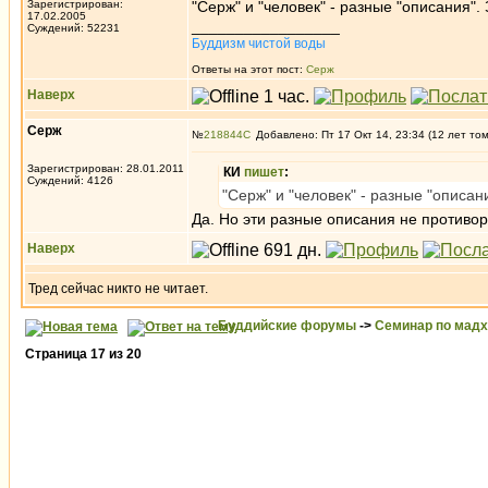
Зарегистрирован:
"Серж" и "человек" - разные "описания".
17.02.2005
_________________
Суждений: 52231
Буддизм чистой воды
Ответы на этот пост:
Серж
Наверх
Серж
№
218844
Добавлено: Пт 17 Окт 14, 23:34 (12 лет то
Зарегистрирован: 28.01.2011
КИ
пишет
:
Суждений: 4126
"Серж" и "человек" - разные "описан
Да. Но эти разные описания не противоре
Наверх
Тред сейчас никто не читает.
Буддийские форумы
->
Семинар по мад
Страница
17
из
20