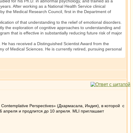
tudied for his Ph.D. in abnormal psychology, and trained as a
 years. After working as a National Health Service clinical
d by the Medical Research Council, first in the Department of
cation of that understanding to the relief of emotional disorders.
ntly the exploration of cognitive approaches to understanding and
m that is effective in substantially reducing future risk of major
 He has received a Distinguished Scientist Award from the
 of Medical Sciences. He is currently retired, pursuing personal
nd Contemplative Perspectives» (Дхармасала, Индия), в которой с
6 апреля и продлится до 10 апреля. MLI приглашает