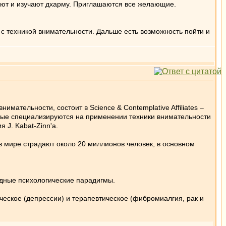
руют и изучают дхарму. Приглашаются все желающие.
с техникой внимательности. Дальше есть возможность пойти и
имательности, состоит в Science & Contemplative Affiliates –
оторые специализируются на применении техники внимательности
 J. Kabat-Zinn'a.
в мире страдают около 20 миллионов человек, в основном
адные психологические парадигмы.
еское (депрессии) и терапевтическое (фибромиалгия, рак и