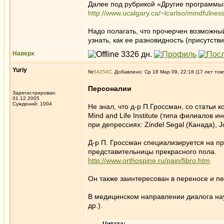
Далее под рубрикой «Другие программы»
http://www.ucalgary.ca/~lcarlso/mindfulness
Надо полагать, что прочерчен возможны
узнать, как ее разновидность (присутств
Наверх
Yuriy
№
64254
Добавлено: Ср 18 Мар 09, 22:18 (17 лет том
Персоналии
Зарегистрирован:
01.12.2005
Суждений: 1004
Не знал, что д-р П.Гроссман, со статьи к
Mind and Life Institute (типа филиалов
при депрессиях: Zindel Segal (Канада), 
Д-р П. Гроссман специализируется на п
представительницы прекрасного пола.
http://www.orthospine.ru/pain/fibro.htm
Он также заинтересован в переносе и п
В медицинском направлении диалога нау
др.).