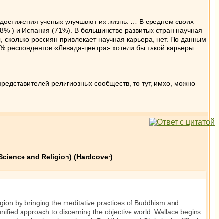
 достижения ученых улучшают их жизнь. … В среднем своих
8% ) и Испания (71%). В большинстве развитых стран научная
 сколько россиян привлекает научная карьера, нет. По данным
% респондентов «Левада-центра» хотели бы такой карьеры
редставителей религиозных сообществ, то тут, имхо, можно
 Science and Religion) (Hardcover)
igion by bringing the meditative practices of Buddhism and
unified approach to discerning the objective world. Wallace begins