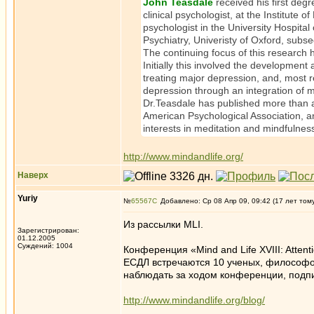
John Teasdale
received his first deg
clinical psychologist, at the Institute 
psychologist in the University Hospital
Psychiatry, Univeristy of Oxford, sub
The continuing focus of this research h
Initially this involved the developmen
treating major depression, and, most re
depression through an integration of m
Dr.Teasdale has published more than a
American Psychological Association, a
interests in meditation and mindfulness
http://www.mindandlife.org/
Наверх
Yuriy
№
65567
Добавлено: Ср 08 Апр 09, 09:42 (17 лет том
Из рассылки MLI.
Зарегистрирован:
01.12.2005
Суждений: 1004
Конференция «Mind and Life XVIII: Attent
ЕСДЛ встречаются 10 ученых, философов
наблюдать за ходом конференции, подпи
http://www.mindandlife.org/blog/