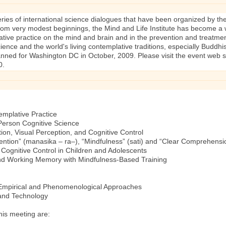
series of international science dialogues that have been organized by the
m very modest beginnings, the Mind and Life Institute has become a wor
ative practice on the mind and brain and in the prevention and treatme
e and the world's living contemplative traditions, especially Buddhi
anned for Washington DC in October, 2009. Please visit the event web s
0.
emplative Practice
Person Cognitive Science
on, Visual Perception, and Cognitive Control
ention” (manasika – ra–), “Mindfulness” (sati) and “Clear Comprehens
Cognitive Control in Children and Adolescents
 and Working Memory with Mindfulness-Based Training
 Empirical and Phenomenological Approaches
 and Technology
his meeting are: