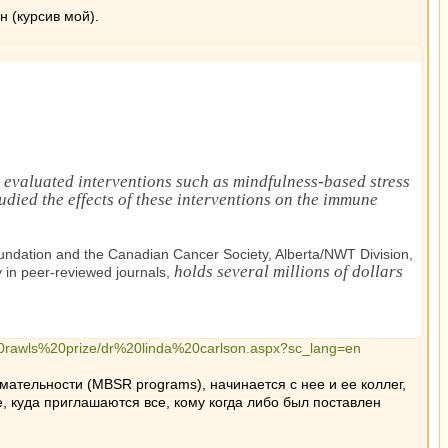
 (курсив мой).
 evaluated interventions such as mindfulness-based stress
died the effects of these interventions on the immune
undation and the Canadian Cancer Society, Alberta/NWT Division,
holds several millions of dollars
 in peer-reviewed journals,
0rawls%20prize/dr%20linda%20carlson.aspx?sc_lang=en
мательности (MBSR programs), начинается с нее и ее коллег,
, куда приглашаются все, кому когда либо был поставлен