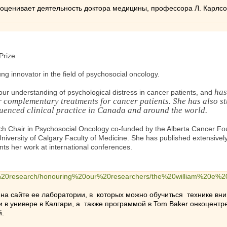
 оценивает деятельность доктора медицины, профессора Л. Карлсон
Prize
ng innovator in the field of psychosocial oncology.
has
 our understanding of psychological distress in cancer patients, and
 complementary treatments for cancer patients. She has also stu
luenced clinical practice in Canada and around the world.
ch Chair in Psychosocial Oncology co-funded by the Alberta Cancer Fo
iversity of Calgary Faculty of Medicine. She has published extensively
ts her work at international conferences.
er%20research/honouring%20our%20researchers/the%20william%20e%2
 на сайте ее лаборатории, в которых можно обучиться технике вни
и в универе в Калгари, а также программой в Tom Baker онкоцентре
й.