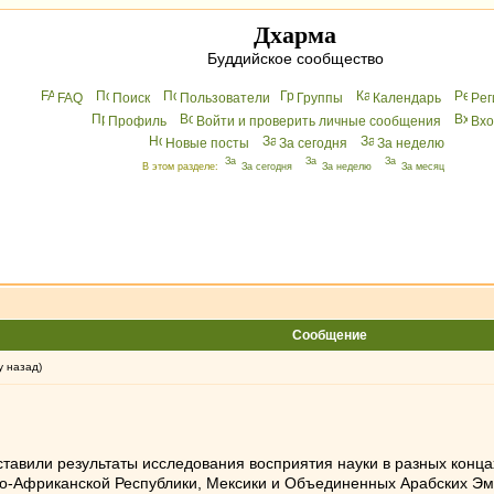
Дхарма
Буддийское сообщество
FAQ
Поиск
Пользователи
Группы
Календарь
Peг
Профиль
Войти и проверить личные сообщения
Вхo
Новые посты
За сегодня
За неделю
В этом разделе:
За сегодня
За неделю
За месяц
Сообщение
у назад)
авили результаты исследования восприятия науки в разных конца
о-Африканской Республики, Мексики и Объединенных Арабских Эми