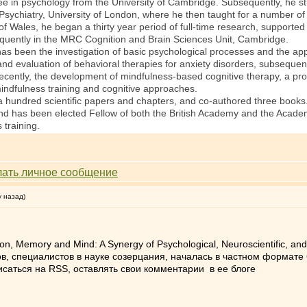
ree in psychology from the University of Cambridge. Subsequently, he s
of Psychiatry, University of London, where he then taught for a number of
 of Wales, he began a thirty year period of full-time research, supporte
sequently in the MRC Cognition and Brain Sciences Unit, Cambridge.
as been the investigation of basic psychological processes and the appli
t and evaluation of behavioral therapies for anxiety disorders, subseque
cently, the development of mindfulness-based cognitive therapy, a progra
indfulness training and cognitive approaches.
 hundred scientific papers and chapters, and co-authored three books.
nd has been elected Fellow of both the British Academy and the Academy
 training.
у назад)
ion, Memory and Mind: A Synergy of Psychological, Neuroscientific, a
, специалистов в науке созерцания, началась в частном формате 
саться на RSS, оставлять свои комментарии в ее блоге