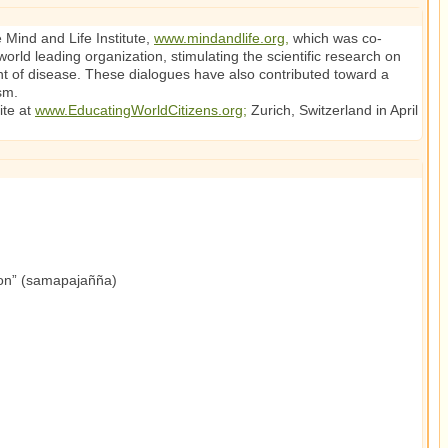
 Mind and Life Institute,
www.mindandlife.org,
which was co-
ld leading organization, stimulating the scientific research on
nt of disease. These dialogues have also contributed toward a
sm.
ite at
www.EducatingWorldCitizens.org;
Zurich, Switzerland in April
ion” (samapajañña)