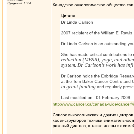
Суждений: 1004
Канадское онкологическое общество так
Цитата:
Dr Linda Carlson
2007 recipient of the William E. Rawls 
Dr Linda Carlson is an outstanding you
She has made critical contributions to
reduction (MBSR), yoga, and other
system. Dr Carlson’s work has inf
Dr Carlson holds the Enbridge Resear
at the Tom Baker Cancer Centre and Un
in grant funding
and regularly presen
Last modified on: 01 February 2009
http://www.cancer.ca/canada-wide/canc
Список онкологических и других центров
как инструкторов техники внимательност
раковый диагноз, а также члены их семе