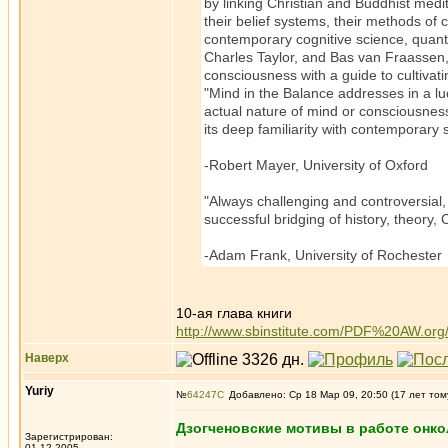
by linking Christian and Buddhist medit
their belief systems, their methods of
contemporary cognitive science, quant
Charles Taylor, and Bas van Fraassen,
consciousness with a guide to cultivat
"Mind in the Balance addresses in a lu
actual nature of mind or consciousness.
its deep familiarity with contemporary s
-Robert Mayer, University of Oxford
"Always challenging and controversial, 
successful bridging of history, theory,
-Adam Frank, University of Rochester
10-ая глава книги
http://www.sbinstitute.com/PDF%20AW.o
Наверх
Yuriy
№
64247
Добавлено: Ср 18 Мар 09, 20:50 (17 лет том
Дзогченовские мотивы в работе онко
Зарегистрирован:
01.12.2005