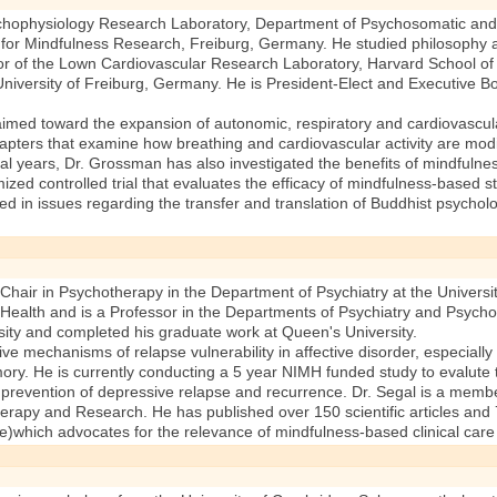
ychophysiology Research Laboratory, Department of Psychosomatic and In
te for Mindfulness Research, Freiburg, Germany. He studied philosophy 
ctor of the Lown Cardiovascular Research Laboratory, Harvard School of P
iversity of Freiburg, Germany. He is President-Elect and Executive Bo
 aimed toward the expansion of autonomic, respiratory and cardiovascul
apters that examine how breathing and cardiovascular activity are modif
al years, Dr. Grossman has also investigated the benefits of mindfulness
omized controlled trial that evaluates the efficacy of mindfulness-based
sted in issues regarding the transfer and translation of Buddhist psycho
Chair in Psychotherapy in the Department of Psychiatry at the Universi
 Health and is a Professor in the Departments of Psychiatry and Psycho
rsity and completed his graduate work at Queen's University.
ive mechanisms of relapse vulnerability in affective disorder, especiall
ry. He is currently conducting a 5 year NIMH funded study to evalute 
 prevention of depressive relapse and recurrence. Dr. Segal is a mem
herapy and Research. He has published over 150 scientific articles and
)which advocates for the relevance of mindfulness-based clinical care 