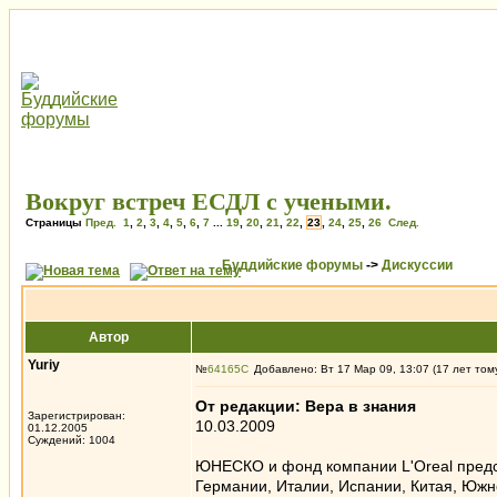
Вокруг встреч ЕСДЛ с учеными.
Страницы
Пред.
1
,
2
,
3
,
4
,
5
,
6
,
7
...
19
,
20
,
21
,
22
,
23
,
24
,
25
,
26
След.
Буддийские форумы
->
Дискуссии
Автор
Yuriy
№
64165
Добавлено: Вт 17 Мар 09, 13:07 (17 лет том
От редакции: Вера в знания
Зарегистрирован:
10.03.2009
01.12.2005
Суждений: 1004
ЮНЕСКО и фонд компании L'Oreal предст
Германии, Италии, Испании, Китая, Южн