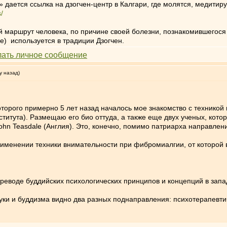
 дается ссылка на дзогчен-центр в Калгари, где молятся, медити
/
й маршрут человека, по причине своей болезни, познакомившегося 
ие) используется в традиции Дзогчен.
у назад)
оторого примерно 5 лет назад началось мое знакомство с техникой вн
 института). Размещаю его био оттуда, а также еще двух ученых, к
John Teasdale (Англия). Это, конечно, помимо патриарха направления
рименении техники внимательности при фибромиалгии, от которой 
ереводе буддийских психологических принципов и концепций в зап
ки и буддизма видно два разных поднаправления: психотерапевтич