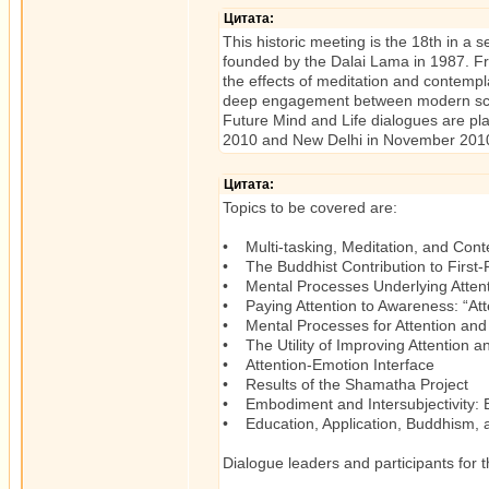
Цитата:
This historic meeting is the 18th in a 
founded by the Dalai Lama in 1987. Fro
the effects of meditation and contempl
deep engagement between modern scienc
Future Mind and Life dialogues are pl
2010 and New Delhi in November 201
Цитата:
Topics to be covered are:
• Multi-tasking, Meditation, and Cont
• The Buddhist Contribution to First-
• Mental Processes Underlying Attenti
• Paying Attention to Awareness: “Att
• Mental Processes for Attention and 
• The Utility of Improving Attention
• Attention-Emotion Interface
• Results of the Shamatha Project
• Embodiment and Intersubjectivity:
• Education, Application, Buddhism,
Dialogue leaders and participants for t