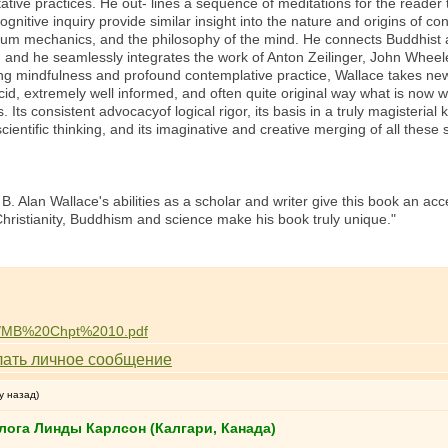
ative practices. He out- lines a sequence of meditations for the reader
 cognitive inquiry provide similar insight into the nature and origins o
um mechanics, and the philosophy of the mind. He connects Buddhist an
 and he seamlessly integrates the work of Anton Zeilinger, John Whee
ing mindfulness and profound contemplative practice, Wallace takes new
cid, extremely well informed, and often quite original way what is now
 Its consistent advocacyof logical rigor, its basis in a truly magisteria
cientific thinking, and its imaginative and creative merging of all these st
B. Alan Wallace's abilities as a scholar and writer give this book an acc
 Christianity, Buddhism and science make his book truly unique."
rg/MB%20Chpt%2010.pdf
у назад)
лога Линды Карлсон (Калгари, Канада)