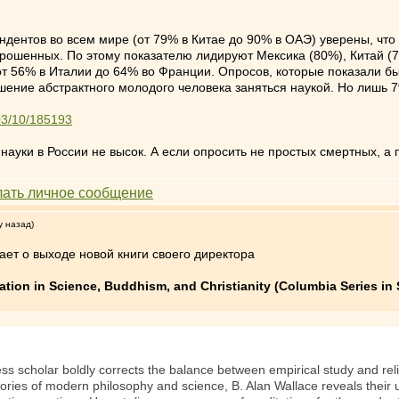
ентов во всем мире (от 79% в Китае до 90% в ОАЭ) уверены, что
рошенных. По этому показателю лидируют Мексика (80%), Китай (7
т 56% в Италии до 64% во Франции. Опросов, которые показали бы,
ние абстрактного молодого человека заняться наукой. Но лишь 7
/03/10/185193
уки в России не высок. А если опросить не простых смертных, а п
у назад)
щает о выходе новой книги своего директора
ation in Science, Buddhism, and Christianity (Columbia Series in
s scholar boldly corrects the balance between empirical study and rel
heories of modern philosophy and science, B. Alan Wallace reveals their 