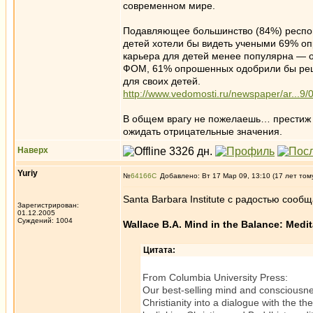
современном мире.
Подавляющее большинство (84%) респонд
детей хотели бы видеть учеными 69% оп
карьера для детей менее популярна — о
ФОМ, 61% опрошенных одобрили бы реше
для своих детей.
http://www.vedomosti.ru/newspaper/ar...9
В общем врагу не пожелаешь… престиж на
ожидать отрицательные значения.
Наверх
Yuriy
№
64166
Добавлено: Вт 17 Мар 09, 13:10 (17 лет том
Santa Barbara Institute с радостью сооб
Зарегистрирован:
01.12.2005
Суждений: 1004
Wallace B.A. Mind in the Balance: Medit
Цитата:
From Columbia University Press:
Our best-selling mind and consciousnes
Christianity into a dialogue with the t