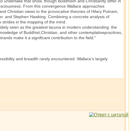
 to undertake that show, though Buddhism and Christianity differ in
f consciousness. From this convergence Wallace approaches
d Christian views to the provocative theories of Hilary Putnam,
ler, and Stephen Hawking. Combining a concrete analysis of
 strides in the mapping of the mind.
 widely seen as the greatest lacuna in modern understanding: the
l knowledge of Buddhist,Christian, and other contemplativepractices,
rands make it a significant contribution to the field."
essibility and breadth rarely encountered. Wallace's largely