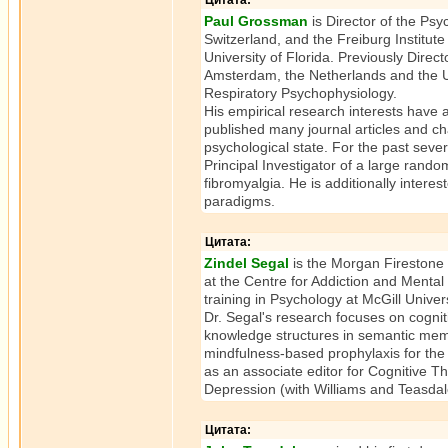
Цитата:
Paul Grossman
is Director of the Ps
Switzerland, and the Freiburg Institu
University of Florida. Previously Dire
Amsterdam, the Netherlands and the Un
Respiratory Psychophysiology.
His empirical research interests have
published many journal articles and ch
psychological state. For the past sever
Principal Investigator of a large rand
fibromyalgia. He is additionally intere
paradigms.
Цитата:
Zindel Segal
is the Morgan Firestone 
at the Centre for Addiction and Mental
training in Psychology at McGill Unive
Dr. Segal's research focuses on cognit
knowledge structures in semantic memo
mindfulness-based prophylaxis for the
as an associate editor for Cognitive T
Depression (with Williams and Teasdale
Цитата: