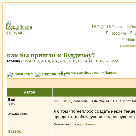
FAQ
Поиск
По
Профиль
Новы
В этом разд
как вы пришли к Буддизму?
Страницы
Пред.
1
,
2
,
3
,
4
,
5
,
6
,
7
,
8
,
9
,
10
,
11
,
12
,
13
,
14
,
15
,
16
,
17
След.
Буддийские форумы
->
Чайная
Автор
Джо
№
192105
Добавлено: Вт 04 Мар 14, 16:12 (12 лет то
Гость
я о том что неплохо создать некие тенд
Откуда: Volga
превратят в обычную повседневную жиз
Ответы на этот пост:
Камила
Наверх