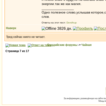
энергии.так же как магия.
_________________
Одно полезное слово,услышав которое,
слов.
Ответы на этот пост:
Dondhup
Наверх
Тред сейчас никто не читает.
Буддийские форумы
->
Чайная
Страница
7
из
17
За информацию, размещённую на сайте пол
Мощь пх