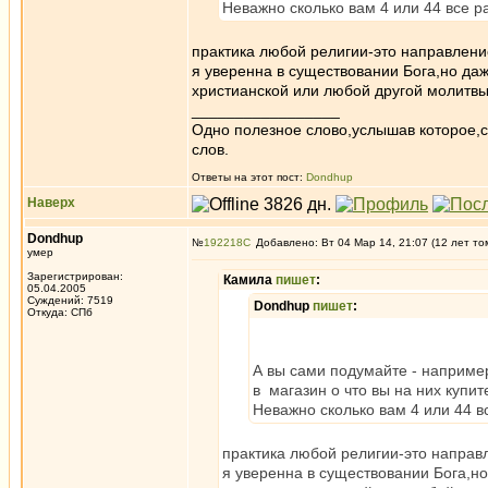
Неважно сколько вам 4 или 44 все р
практика любой религии-это направлени
я уверенна в существовании Бога,но даже
христианской или любой другой молитвы
_________________
Одно полезное слово,услышав которое,
слов.
Ответы на этот пост:
Dondhup
Наверх
Dondhup
№
192218
Добавлено: Вт 04 Мар 14, 21:07 (12 лет то
умер
Зарегистрирован:
Камила
пишет
:
05.04.2005
Суждений: 7519
Dondhup
пишет
:
Откуда: СПб
А вы сами подумайте - например 
в магазин о что вы на них купит
Неважно сколько вам 4 или 44 в
практика любой религии-это направ
я уверенна в существовании Бога,но 