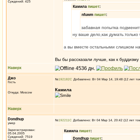
Суждений: 425
Камила
пишет
:
nfuwm
пишет
:
забавная попытка подменит
ну ваше дело,как думать.только
а вы вместе остальными слишком на
Вы бы рассказали лучше, как к буддизму
Наверх
Джо
№
192182
Добавлено: Вт 04 Мар 14, 19:48 (12 лет то
Гость
Камила
Откуда: Moscow
Наверх
Dondhup
№
192211
Добавлено: Вт 04 Мар 14, 20:42 (12 лет то
умер
Зарегистрирован:
Камила
пишет
:
05.04.2005
Суждений: 7519
Dondhup
пишет
: