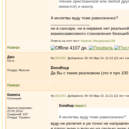
чтение христианской или любой дру
имеются) и мантр.
А молитвы вуду тоже равнозначно?
_________________
ни в сансаре, ни в нирване нет реально
взаимозависимого становления безоши
Ответы на этот пост:
Камила
,
Манджушри108
Наверх
Джо
№
192220
Добавлено: Вт 04 Мар 14, 21:12 (12 лет то
Гость
Dondhup
Откуда: Moscow
Да Вы с таким реализмом (это я про 100
Наверх
Камила
№
192225
Добавлено: Вт 04 Мар 14, 21:21 (12 лет то
Солнышко
Dondhup
пишет
:
Зарегистрирован:
25.02.2014
Суждений: 637
А молитвы вуду тоже равнозначно?
Откуда: Ташкент
вуду-не религия и уж точно не направл
я плохо знаю о вуду,но на сколько знаю 