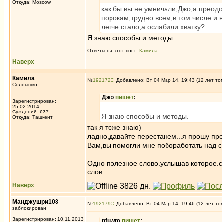
Откуда: Moscow
как бы вы не умничали,Джо,а преодо
порокам,трудно всем,в том числе и 
легче стало,а ослабили хватку?
Я знаю способы и методы.
Ответы на этот пост:
Камила
Наверх
Камила
№
192172
Добавлено: Вт 04 Мар 14, 19:43 (12 лет то
Солнышко
Джо
пишет
:
Зарегистрирован:
25.02.2014
Суждений: 637
Я знаю способы и методы.
Откуда: Ташкент
так я тоже знаю)
ладно,давайте перестанем...я прошу пр
Вам,вы помогли мне побоработать над с
_________________
Одно полезное слово,услышав которое,
слов.
Наверх
Манджушри108
№
192179
Добавлено: Вт 04 Мар 14, 19:46 (12 лет то
заблокирован
Зарегистрирован: 10.11.2013
nfuwm
пишет
: