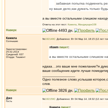
забавная попытка подменить ре
ну ваше дело,как думать.только буд
а вы вместе остальными слишком наход
Ответы на этот пост:
Камила
,
Манджушри108
Наверх
Камила
№
192149
Добавлено: Вт 04 Мар 14, 18:15 (12 лет то
Солнышко
nfuwm
пишет
:
Зарегистрирован:
25.02.2014
Суждений: 637
а вы вместе остальными слишком на
Откуда: Ташкент
ндааа....это ваше мне пожелание?я дума
ваше сообщение.идите лучше помедитир
_________________
Одно полезное слово,услышав которое,
слов.
Наверх
Джо
№
192159
Добавлено: Вт 04 Мар 14, 19:32 (12 лет то
Гость
Камила
пишет
: