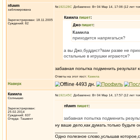
nfuwm
№
192128
Добавлено: Вт 04 Мар 14, 17:06 (12 лет то
заблокирована
Камила
пишет
:
Зарегистрирован: 18.11.2005
Суждений: 62
Джо
пишет
:
Камила
приходится напрягаться?
а вы Джо,буддист?вам разве не при
остальные в игрушки играются?
забавная попытка подменить результат 
Ответы на этот пост:
Камила
Наверх
Камила
№
192145
Добавлено: Вт 04 Мар 14, 17:57 (12 лет то
Солнышко
nfuwm
пишет
:
Зарегистрирован:
25.02.2014
Суждений: 637
забавная попытка подменить резуль
Откуда: Ташкент
ну ваше дело,как думать.только будьте 
_________________
Одно полезное слово,услышав которое,