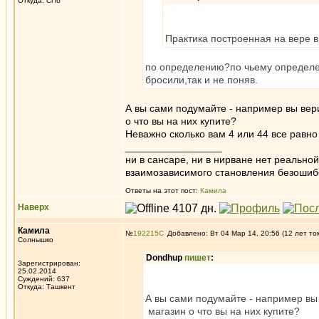
Откуда: СПб
Практика построенная на вере 
по определению?по чьему определе
бросили,так и не поняв.
А вы сами подумайте - например вы верит
о что вы на них купите?
Неважно сколько вам 4 или 44 все равно
_________________
ни в сансаре, ни в нирване нет реально
взаимозависимого становления безоши
Ответы на этот пост:
Камила
Наверх
Камила
№
192215
Добавлено: Вт 04 Мар 14, 20:56 (12 лет то
Солнышко
Dondhup
пишет
:
Зарегистрирован:
25.02.2014
Суждений: 637
Откуда: Ташкент
А вы сами подумайте - например вы в
магазин о что вы на них купите?