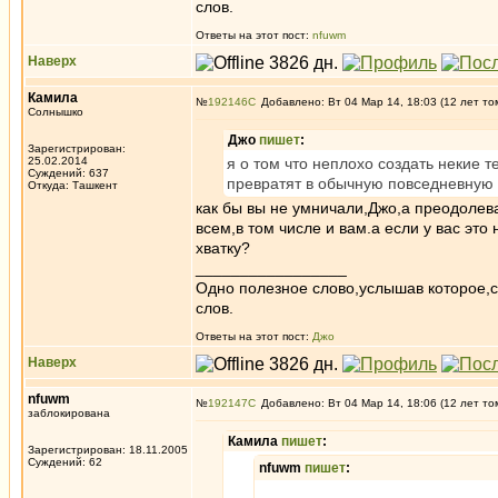
слов.
Ответы на этот пост:
nfuwm
Наверх
Камила
№
192146
Добавлено: Вт 04 Мар 14, 18:03 (12 лет то
Солнышко
Джо
пишет
:
Зарегистрирован:
25.02.2014
я о том что неплохо создать некие 
Суждений: 637
превратят в обычную повседневную
Откуда: Ташкент
как бы вы не умничали,Джо,а преодолев
всем,в том числе и вам.а если у вас эт
хватку?
_________________
Одно полезное слово,услышав которое,
слов.
Ответы на этот пост:
Джо
Наверх
nfuwm
№
192147
Добавлено: Вт 04 Мар 14, 18:06 (12 лет то
заблокирована
Камила
пишет
:
Зарегистрирован: 18.11.2005
Суждений: 62
nfuwm
пишет
: