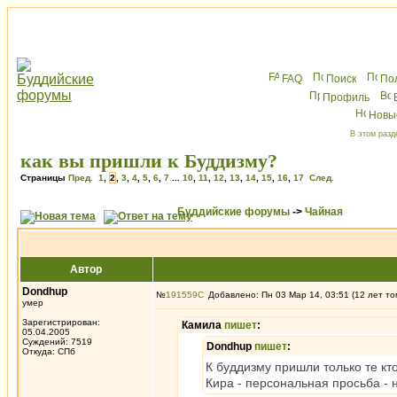
FAQ
Поиск
По
Профиль
Новы
В этом разд
как вы пришли к Буддизму?
Страницы
Пред.
1
,
2
,
3
,
4
,
5
,
6
,
7
...
10
,
11
,
12
,
13
,
14
,
15
,
16
,
17
След.
Буддийские форумы
->
Чайная
Автор
Dondhup
№
191559
Добавлено: Пн 03 Мар 14, 03:51 (12 лет то
умер
Зарегистрирован:
Камила
пишет
:
05.04.2005
Суждений: 7519
Dondhup
пишет
:
Откуда: СПб
К буддизму пришли только те к
Кира - персональная просьба - 