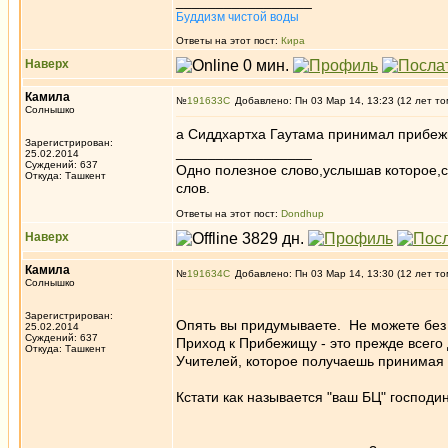
_________________
Буддизм чистой воды
Ответы на этот пост:
Кира
Наверх
Камила
№
191633
Добавлено: Пн 03 Мар 14, 13:23 (12 лет то
Солнышко
а Сиддхартха Гаутама принимал прибе
Зарегистрирован:
_________________
25.02.2014
Суждений: 637
Одно полезное слово,услышав которое,
Откуда: Ташкент
слов.
Ответы на этот пост:
Dondhup
Наверх
Камила
№
191634
Добавлено: Пн 03 Мар 14, 13:30 (12 лет то
Солнышко
Зарегистрирован:
Опять вы придумываете. Не можете без я
25.02.2014
Суждений: 637
Приход к Прибежищу - это прежде всего
Откуда: Ташкент
Учителей, которое получаешь принимая 
Кстати как называется "ваш БЦ" господи