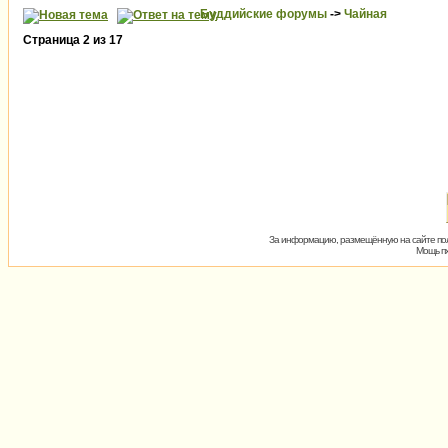
Буддийские форумы
->
Чайная
Страница
2
из
17
За информацию, размещённую на сайте пол
Мощь пх