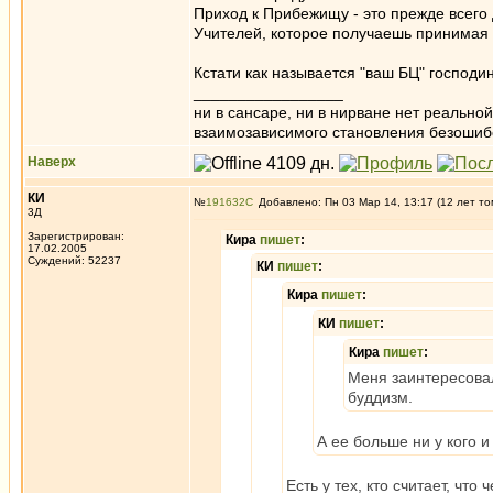
Приход к Прибежищу - это прежде всего
Учителей, которое получаешь принимая 
Кстати как называется "ваш БЦ" господи
_________________
ни в сансаре, ни в нирване нет реально
взаимозависимого становления безоши
Наверх
КИ
№
191632
Добавлено: Пн 03 Мар 14, 13:17 (12 лет то
3Д
Зарегистрирован:
Кира
пишет
:
17.02.2005
Суждений: 52237
КИ
пишет
:
Кира
пишет
:
КИ
пишет
:
Кира
пишет
:
Меня заинтересовал
буддизм.
А ее больше ни у кого и 
Есть у тех, кто считает, чт