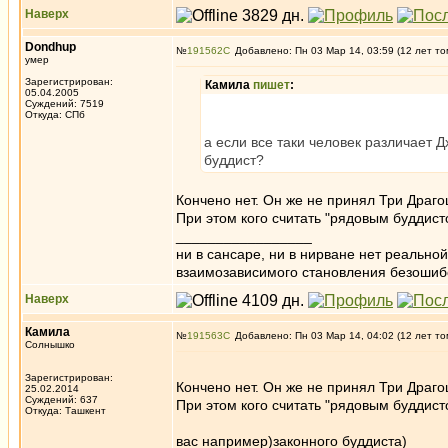
Наверх
Dondhup
№
191562
Добавлено: Пн 03 Мар 14, 03:59 (12 лет то
умер
Зарегистрирован:
Камила
пишет
:
05.04.2005
Суждений: 7519
Откуда: СПб
а если все таки человек различает 
буддист?
Кончено нет. Он же не принял Три Драго
При этом кого считать "рядовым буддист
_________________
ни в сансаре, ни в нирване нет реально
взаимозависимого становления безоши
Наверх
Камила
№
191563
Добавлено: Пн 03 Мар 14, 04:02 (12 лет то
Солнышко
Зарегистрирован:
Кончено нет. Он же не принял Три Драго
25.02.2014
Суждений: 637
При этом кого считать "рядовым буддисто
Откуда: Ташкент
вас например)законного буддиста)