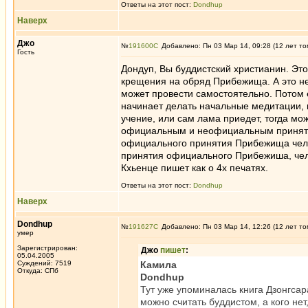
Ответы на этот пост:
Dondhup
Наверх
Джо
№
191600
Добавлено: Пн 03 Мар 14, 09:28 (12 лет то
Гость
Дондуп, Вы буддистский христианин. Это
крещения на обряд Прибежища. А это не 
может провести самостоятельно. Потом 
начинает делать начальные медитации, г
учение, или сам лама приедет, тогда м
официальным и неофициальным принятие
официального принятия Прибежища челов
принятия официального Прибежиша, чело
Кхьенце пишет как о 4х печатях.
Ответы на этот пост:
Dondhup
Наверх
Dondhup
№
191627
Добавлено: Пн 03 Мар 14, 12:26 (12 лет то
умер
Зарегистрирован:
Джо
пишет
:
05.04.2005
Суждений: 7519
Камила
Откуда: СПб
Dondhup
Тут уже упоминалась книга Дзонгсара
можно считать буддистом, а кого не