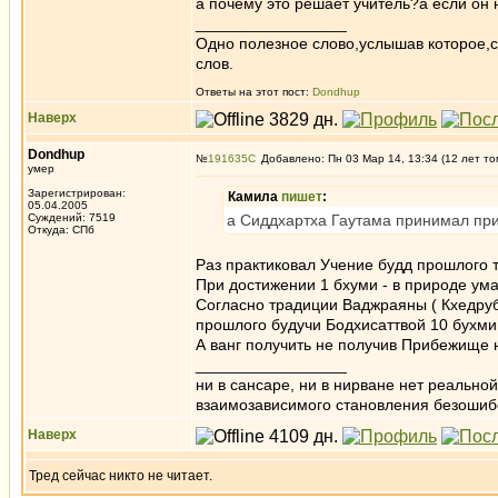
а почему это решает учитель?а если он 
_________________
Одно полезное слово,услышав которое,
слов.
Ответы на этот пост:
Dondhup
Наверх
Dondhup
№
191635
Добавлено: Пн 03 Мар 14, 13:34 (12 лет то
умер
Зарегистрирован:
Камила
пишет
:
05.04.2005
Суждений: 7519
а Сиддхартха Гаутама принимал п
Откуда: СПб
Раз практиковал Учение будд прошлого 
При достижении 1 бхуми - в природе ума
Согласно традиции Ваджраяны ( Кхедруб
прошлого будучи Бодхисаттвой 10 бухми
А ванг получить не получив Прибежище 
_________________
ни в сансаре, ни в нирване нет реально
взаимозависимого становления безоши
Наверх
Тред сейчас никто не читает.