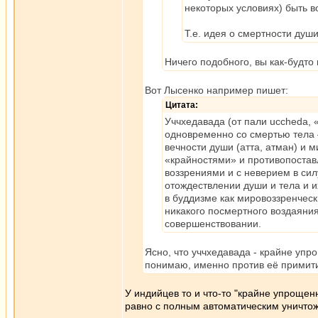
некоторых условиях) быть в
Т.е. идея о смертности душ
Ничего подобного, вы как-будто 
Вот Лысенко например пишет:
Цитата:
Уччхедавада (от пали uccheda,
одновременно со смертью тела 
вечности души (атта, атман) и
«крайностями» и противопоставл
воззрениями и с неверием в сил
отождествлении души и тела и 
в буддизме как мировоззренческ
никакого посмертного воздаяни
совершенствовании.
Ясно, что уччхедавада - крайне упр
понимаю, именно против её примит
У индийцев то и что-то "крайне упрощен
равно с полным автоматическим уничтож