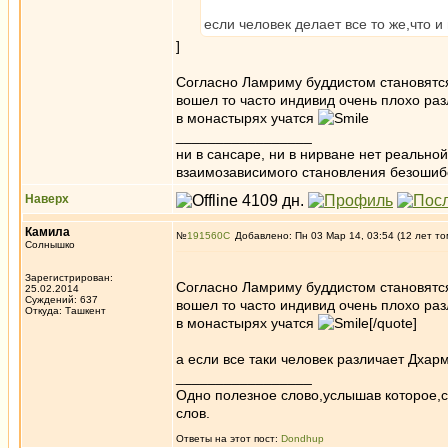
если человек делает все то же,что и
]
Согласно Ламриму буддистом становятся
вошел то часто индивид очень плохо разл
в монастырях учатся
_________________
ни в сансаре, ни в нирване нет реально
взаимозависимого становления безоши
Наверх
Камила
№
191560
Добавлено: Пн 03 Мар 14, 03:54 (12 лет то
Солнышко
Зарегистрирован:
Согласно Ламриму буддистом становятся
25.02.2014
Суждений: 637
вошел то часто индивид очень плохо разл
Откуда: Ташкент
в монастырях учатся
[/quote]
а если все таки человек различает Дхар
_________________
Одно полезное слово,услышав которое,
слов.
Ответы на этот пост:
Dondhup