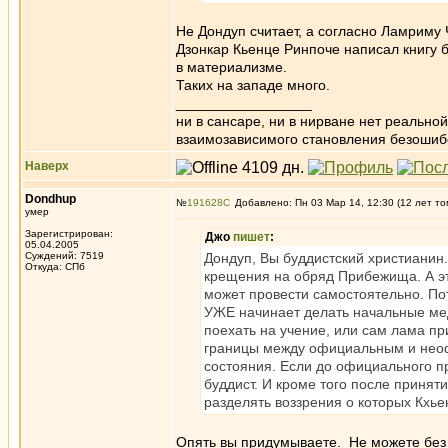
Не Дондуп считает, а согласно Ламриму 
Дзонкар Кьенце Ринпоче написал книгу 
в материализме.
Таких на западе много.
_________________
ни в сансаре, ни в нирване нет реально
взаимозависимого становления безоши
Наверх
Dondhup
№
191628
Добавлено: Пн 03 Мар 14, 12:30 (12 лет то
умер
Зарегистрирован:
Джо
пишет
:
05.04.2005
Суждений: 7519
Дондуп, Вы буддистский христианин.
Откуда: СПб
крещения на обряд Прибежища. А это
может провести самостоятельно. Пот
УЖЕ начинает делать начальные мед
поехать на учение, или сам лама п
границы между официальным и неоф
состояния. Если до официального п
буддист. И кроме того после приня
разделять воззрения о которых Кхьен
Опять вы придумываете. Не можете без я