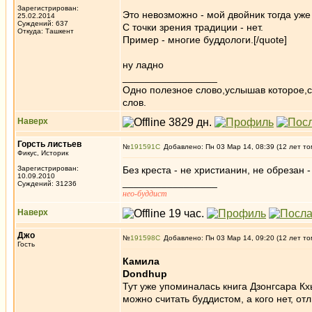
Зарегистрирован:
Это невозможно - мой двойник тогда уж
25.02.2014
Суждений: 637
С точки зрения традиции - нет.
Откуда: Ташкент
Пример - многие буддологи.[/quote]
ну ладно
_________________
Одно полезное слово,услышав которое,
слов.
Наверх
Горсть листьев
№
191591
Добавлено: Пн 03 Мар 14, 08:39 (12 лет то
Фикус, Историк
Зарегистрирован:
Без креста - не христианин, не обрезан -
10.09.2010
_________________
Суждений: 31236
нео-буддист
Наверх
Джо
№
191598
Добавлено: Пн 03 Мар 14, 09:20 (12 лет то
Гость
Камила
Dondhup
Тут уже упоминалась книга Дзонгсара Кхь
можно считать буддистом, а кого нет, от