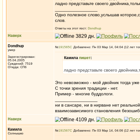
ладно представьте своего двойника,тол
_________________
Одно полезное слово,услышав которое,
слов.
Ответы на этот пост:
Dondhup
Наверх
Dondhup
№
191565
Добавлено: Пн 03 Мар 14, 04:04 (12 лет то
умер
Зарегистрирован:
Камила
пишет
:
05.04.2005
Суждений: 7519
Откуда: СПб
ладно представьте своего двойника
Это невозможно - мой двойник тогда уж
С точки зрения традиции - нет.
Пример - многие буддологи.
_________________
ни в сансаре, ни в нирване нет реально
взаимозависимого становления безоши
Наверх
Камила
№
191567
Добавлено: Пн 03 Мар 14, 04:06 (12 лет то
Солнышко