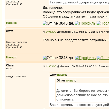
16.05.2013
Так этот донецкий дхарма-центр - 
Суждений: 96
Да, конечно.
Вообще это всеукраинская беда: дзогчен
Общения между этими группами практиче
Наверх
www
№
149522
Добавлено: Вс 19 Май 13, 21:15 (13 лет то
Только вы не представляйте ретритный ц
Зарегистрирован:
16.05.2013
Суждений: 96
Наверх
Olmer
№
149534
Добавлено: Пн 20 Май 13, 00:02 (13 лет то
Гость
www
пишет
:
Откуда: Alchevsk
Olmer
пишет
:
Докажите. Вы берете из головы 
домыслов обвиняете нас во лжи, 
оппонента.
Ваши термины не соответствуют дейс