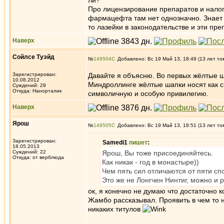
ли?
Про лицензирование препаратов и налог
фармацефта там нет однозначно. Знает л
то лазейки в законодательстве и эти пр
Наверх
Сойлсе Туэйд
№
149504
Добавлено: Вс 19 Май 13, 18:49 (13 лет то
Зарегистрирован:
Давайте я объясню. Во первых жёлтые ш
10.08.2012
Миндроллинге жёлтые шапки носят как с
Суждений: 29
Откуда: Нанорталик
символичную и особую привилегию.
Наверх
Ярош
№
149505
Добавлено: Вс 19 Май 13, 18:51 (13 лет то
Зарегистрирован:
Samedi1
пишет
:
18.05.2013
Суждений: 22
Ярош, Вы тоже присоединяйтесь.
Откуда: от верблюда
Как никак - год в монастыре))
Чем пять сил отличаются от пяти с
Это же не Лонгчен Нинтиг, можно и р
ок, я конечно не думаю что достаточно к
Жамбо рассказывал. Проявить в чем то н
никаких титулов