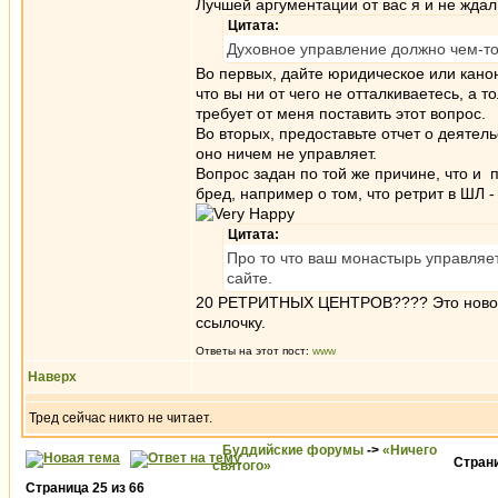
Лучшей аргументации от вас я и не жда
Цитата:
Духовное управление должно чем-то 
Во первых, дайте юридическое или канон
что вы ни от чего не отталкиваетесь, а 
требует от меня поставить этот вопрос.
Во вторых, предоставьте отчет о деятел
оно ничем не управляет.
Вопрос задан по той же причине, что и 
бред, например о том, что ретрит в ШЛ -
Цитата:
Про то что ваш монастырь управляе
сайте.
20 РЕТРИТНЫХ ЦЕНТРОВ???? Это ново
ссылочку.
Ответы на этот пост:
www
Наверх
Тред сейчас никто не читает.
Буддийские форумы
->
«Ничего
Стран
святого»
Страница
25
из
66