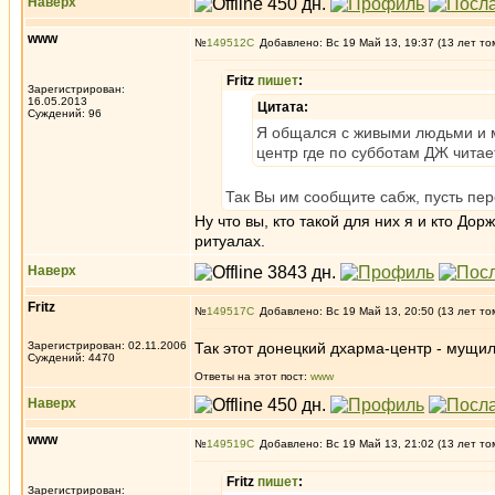
Наверх
www
№
149512
Добавлено: Вс 19 Май 13, 19:37 (13 лет то
Fritz
пишет
:
Зарегистрирован:
16.05.2013
Цитата:
Суждений: 96
Я общался с живыми людьми и мо
центр где по субботам ДЖ читае
Так Вы им сообщите сабж, пусть пер
Ну что вы, кто такой для них я и кто До
ритуалах.
Наверх
Fritz
№
149517
Добавлено: Вс 19 Май 13, 20:50 (13 лет то
Зарегистрирован: 02.11.2006
Так этот донецкий дхарма-центр - мущи
Суждений: 4470
Ответы на этот пост:
www
Наверх
www
№
149519
Добавлено: Вс 19 Май 13, 21:02 (13 лет то
Fritz
пишет
:
Зарегистрирован: