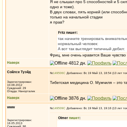
Я не слышал про 5 способностей и 5 сил
одно и тоже).
В двух словах, пять корней (или способн
только на начальной стадии
я прав?
Fritz пишет:
так начните тренировать внимательн
нормальный человек:
А вот так выглядит типичный дебил:
Фриц, мне очень нравится Ваше чувство 
Наверх
Сойлсе Туэйд
№
149506
Добавлено: Вс 19 Май 13, 18:54 (13 лет то
Зарегистрирован:
Тибетская медицина О. Мужчиля – это так
10.08.2012
Суждений: 29
Откуда: Нанорталик
Наверх
www
№
149509
Добавлено: Вс 19 Май 13, 19:16 (13 лет то
Olmer
пишет
:
Зарегистрирован:
16.05.2013
Суждений: 96