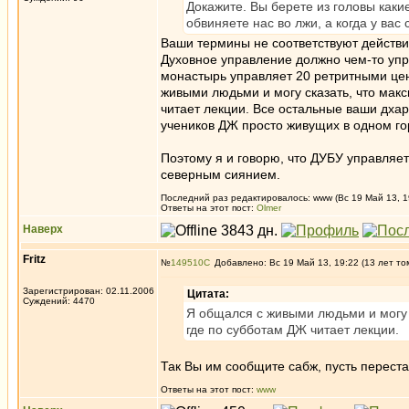
Докажите. Вы берете из головы каки
обвиняете нас во лжи, а когда у вас
Ваши термины не соответствуют действит
Духовное управление должно чем-то упра
монастырь управляет 20 ретритными цен
живыми людьми и могу сказать, что мак
читает лекции. Все остальные ваши дха
учеников ДЖ просто живущих в одном го
Поэтому я и говорю, что ДУБУ управляет
северным сиянием.
Последний раз редактировалось: www (Вс 19 Май 13, 19
Ответы на этот пост:
Olmer
Наверх
Fritz
№
149510
Добавлено: Вс 19 Май 13, 19:22 (13 лет то
Зарегистрирован: 02.11.2006
Цитата:
Суждений: 4470
Я общался с живыми людьми и могу 
где по субботам ДЖ читает лекции.
Так Вы им сообщите сабж, пусть переста
Ответы на этот пост:
www