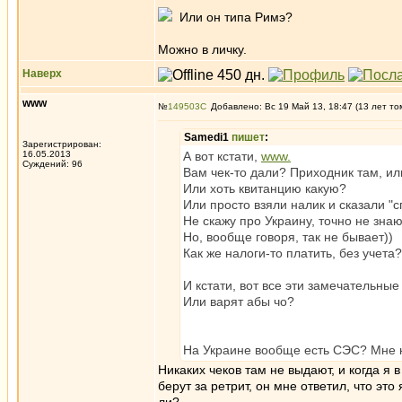
Или он типа Римэ?
Можно в личку.
Наверх
www
№
149503
Добавлено: Вс 19 Май 13, 18:47 (13 лет то
Samedi1
пишет
:
Зарегистрирован:
16.05.2013
А вот кстати,
www.
Суждений: 96
Вам чек-то дали? Приходник там, ил
Или хоть квитанцию какую?
Или просто взяли налик и сказали "
Не скажу про Украину, точно не знаю.
Но, вообще говоря, так не бывает))
Как же налоги-то платить, без учета?
И кстати, вот все эти замечательны
Или варят абы чо?
На Украине вообще есть СЭС? Мне к
Никаких чеков там не выдают, и когда я
берут за ретрит, он мне ответил, что эт