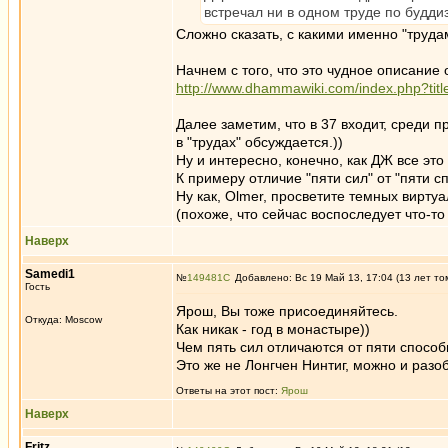
встречал ни в одном труде по будди
Сложно сказать, с какими именно "труда
Начнем с того, что это чудное описание
http://www.dhammawiki.com/index.php?titl
Далее заметим, что в 37 входит, среди 
в "трудах" обсуждается.))
Ну и интересно, конечно, как ДЖ все это 
К примеру отличие "пяти сил" от "пяти с
Ну как, Olmer, просветите темных виртуа
(похоже, что сейчас воспоследует что-то 
Наверх
Samedi1
№
149481
Добавлено: Вс 19 Май 13, 17:04 (13 лет то
Гость
Ярош, Вы тоже присоединяйтесь.
Откуда: Moscow
Как никак - год в монастыре))
Чем пять сил отличаются от пяти спосо
Это же не Лонгчен Нинтиг, можно и разоб
Ответы на этот пост:
Ярош
Наверх
Fritz