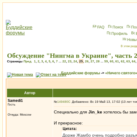
FAQ
Поиск
По
Профиль
Новы
В этом разд
Обсуждение "Нингма в Украине", часть 
Страницы
Пред.
1
,
2
,
3
,
4
,
5
,
6
,
7
...
22
,
23
,
24
,
25
,
26
,
27
,
28
...
59
,
60
,
61
,
62
,
63
,
64
Буддийские форумы
->
«Ничего святого
Автор
Samedi1
№
149480
Добавлено: Вс 19 Май 13, 17:02 (13 лет то
Гость
Специально для
Jin_ke
хотелось бы заме
Откуда: Moscow
И прекрасное:
Цитата:
Дорже Жамбо очень подробно разъяс