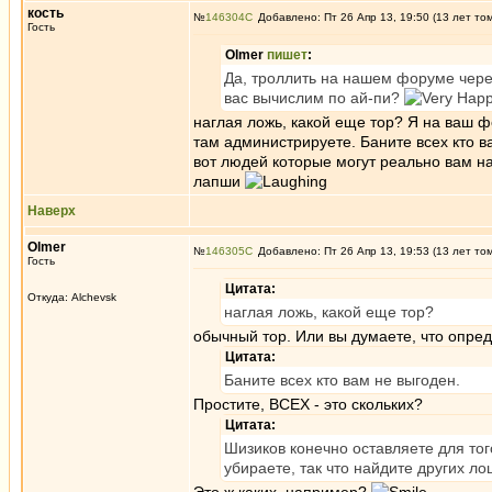
кость
№
146304
Добавлено: Пт 26 Апр 13, 19:50 (13 лет то
Гость
Olmer
пишет
:
Да, троллить на нашем форуме через
вас вычислим по ай-пи?
наглая ложь, какой еще тор? Я на ваш ф
там администрируете. Баните всех кто ва
вот людей которые могут реально вам на
лапши
Наверх
Olmer
№
146305
Добавлено: Пт 26 Апр 13, 19:53 (13 лет то
Гость
Цитата:
Откуда: Alchevsk
наглая ложь, какой еще тор?
обычный тор. Или вы думаете, что опред
Цитата:
Баните всех кто вам не выгоден.
Простите, ВСЕХ - это скольких?
Цитата:
Шизиков конечно оставляете для тог
убираете, так что найдите других л