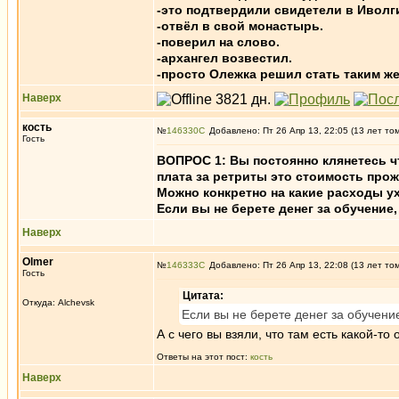
-это подтвердили свидетели в Иволг
-отвёл в свой монастырь.
-поверил на слово.
-архангел возвестил.
-просто Олежка решил стать таким же
Наверх
кость
№
146330
Добавлено: Пт 26 Апр 13, 22:05 (13 лет то
Гость
ВОПРОС 1: Вы постоянно клянетесь ч
плата за ретриты это стоимость прож
Можно конкретно на какие расходы у
Если вы не берете денег за обучение
Наверх
Olmer
№
146333
Добавлено: Пт 26 Апр 13, 22:08 (13 лет то
Гость
Цитата:
Откуда: Alchevsk
Если вы не берете денег за обучени
А с чего вы взяли, что там есть какой-то 
Ответы на этот пост:
кость
Наверх