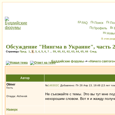
FAQ
Поиск
По
Профиль
Новы
В этом разд
Обсуждение "Нингма в Украине", часть 
Страницы
Пред.
1
,
2
,
3
,
4
,
5
,
6
,
7
...
59
,
60
,
61
,
62
,
63
,
64
,
65
,
66
След.
Буддийские форумы
->
«Ничего святого
Автор
Olmer
№
146302
Добавлено: Пт 26 Апр 13, 19:48 (13 лет то
Гость
Не съезжайте с темы. Это вы тут мне п
Откуда: Alchevsk
нехорошим словом. Вот я и жажду получи
Наверх