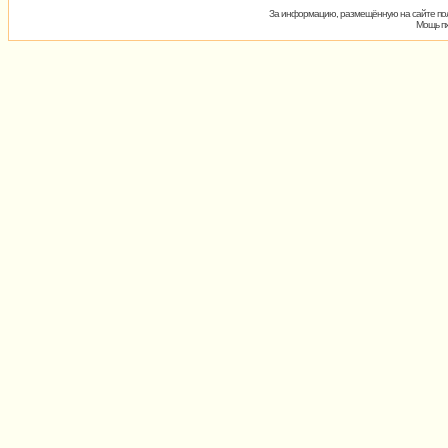
За информацию, размещённую на сайте пол
Мощь пх