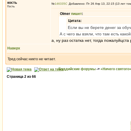
кость
№
146335
Добавлено: Пт 26 Апр 13, 22:15 (13 лет то
Гость
Olmer
пишет
:
Цитата:
Если вы не берете денег за обу
А с чего вы взяли, что там есть какой
а, ну раз остатка нет, тогда пожалуйцст
Наверх
Тред сейчас никто не читает.
Буддийские форумы
->
«Ничего святого
Страница
2
из
66