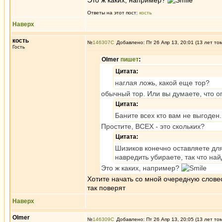
Это ж каких, например?
Ответы на этот пост:
кость
Наверх
кость
№
146307
Добавлено: Пт 26 Апр 13, 20:01 (13 лет то
Гость
Olmer
пишет
:
Цитата:
наглая ложь, какой еще тор?
обычный тор. Или вы думаете, что о
Цитата:
Баните всех кто вам не выгоден.
Простите, ВСЕХ - это скольких?
Цитата:
Шизиков конечно оставляете для
навредить убираете, так что на
Это ж каких, например?
Хотите начать со мной очередную слове
так поверят
Наверх
Olmer
№
146309
Добавлено: Пт 26 Апр 13, 20:05 (13 лет то