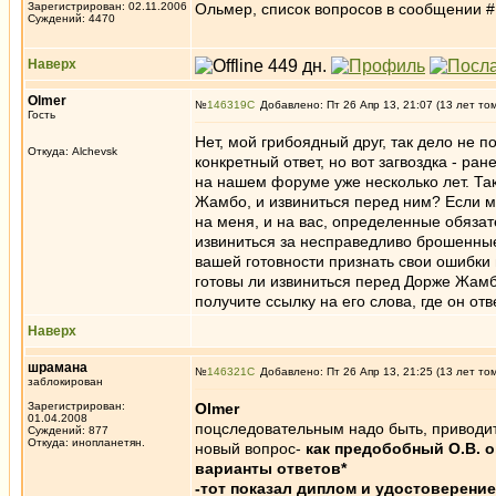
Зарегистрирован: 02.11.2006
Ольмер, список вопросов в сообщении #
Суждений: 4470
Наверх
Olmer
№
146319
Добавлено: Пт 26 Апр 13, 21:07 (13 лет то
Гость
Нет, мой грибоядный друг, так дело не п
Откуда: Alchevsk
конкретный ответ, но вот загвоздка - ран
на нашем форуме уже несколько лет. Так 
Жамбо, и извиниться перед ним? Если м
на меня, и на вас, определенные обязат
извиниться за несправедливо брошенные 
вашей готовности признать свои ошибки 
готовы ли извиниться перед Дорже Жамбо 
получите ссылку на его слова, где он от
Наверх
шрамана
№
146321
Добавлено: Пт 26 Апр 13, 21:25 (13 лет то
заблокирован
Зарегистрирован:
Olmer
01.04.2008
поцследовательным надо быть, приводите
Суждений: 877
Откуда: инопланетян.
новый вопрос-
как предобобный О.В. о
варианты ответов*
-тот показал диплом и удостоверение