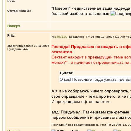
Гость
"Поверят" - единственная ваша надежд
Откуда: Alchevsk
большей изобретательностью
Наверх
Fritz
№
146312
Добавлено: Пт 26 Апр 13, 20:27 (13 лет то
Зарегистрирован: 02.11.2006
Господа! Предлагаю не впадать в оф
Суждений: 4470
сектантов.
Сектант находит в предыдущей теме воп
монах?" , и начинает откровенничать на 
Цитата:
О как! Позвольте тогда узнать, где 
А я и не собираюсь ничего опровергать, т
своё оправдание - тема про него, а не п
И прекращаем офтоп на этом.
апд: Придумал. Размещаем конкретные в
первом сообщении и присваивать им по
Последний раз редактировалось: Fritz (Пт 26 Апр 13, 2