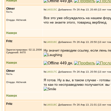
Наверх
Olmer
№
146315
Добавлено: Пт 26 Апр 13, 20:48 (13 лет то
Гость
Все это уже обсуждалось на нашем форум
Откуда: Alchevsk
что не знаете этого, товарищ верблюд.
Наверх
Fritz
№
146316
Добавлено: Пт 26 Апр 13, 20:50 (13 лет то
Зарегистрирован: 02.11.2006
Ну значит приводим ссылку, если лень п
Суждений: 4470
Наверх
Olmer
№
146317
Добавлено: Пт 26 Апр 13, 20:56 (13 лет то
Гость
Я готов. Ну а вы, в таком случае - гото
Откуда: Alchevsk
то как-то несправедливо получается: вы
Наверх
Fritz
№
146318
Добавлено: Пт 26 Апр 13, 21:01 (13 лет то