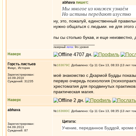
abhava
пишет
:
Мы многое из книжек узнаём
Но истины передают изустно
ну, это, пожалуй, единственный правиль
нужно общаться с людьми. не для этого 
пы сы столько букав, и еще неизвестно, 
_________________
лазерный
лотос
9го уровня
Наверх
Горсть листьев
№
163679
Добавлено: Ср 11 Сен 13, 08:33 (13 лет то
Фикус, Историк
Зарегистрирован:
моё знакомство с Дхармой Будды показыв
10.09.2010
первую очередь психология (психопракти
Суждений: 31235
хрестоматия для продвинутых практиков.
практическая магия.
Наверх
abhava
№
163680
Добавлено: Ср 11 Сен 13, 08:35 (13 лет то
Цитата:
Зарегистрирован:
04.09.2013
Учение, переданное Буддой, кроме 
Суждений: 87