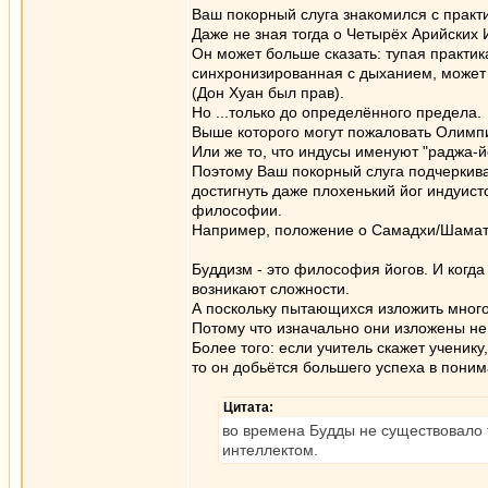
Ваш покорный слуга знакомился с практи
Даже не зная тогда о Четырёх Арийских 
Он может больше сказать: тупая практик
синхронизированная с дыханием, может 
(Дон Хуан был прав).
Но ...только до определённого предела.
Выше которого могут пожаловать Олимпи
Или же то, что индусы именуют "раджа-йо
Поэтому Ваш покорный слуга подчеркива
достигнуть даже плохенький йог индуис
философии.
Например, положение о Самадхи/Шамат
Буддизм - это философия йогов. И когд
возникают сложности.
А поскольку пытающихся изложить много
Потому что изначально они изложены не
Более того: если учитель скажет ученик
то он добьётся большего успеха в пони
Цитата:
во времена Будды не существовало 
интеллектом.