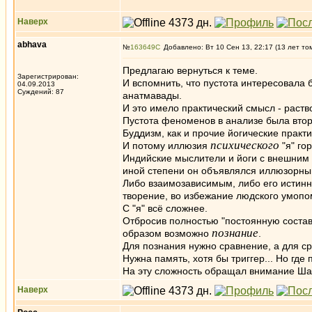
Наверх
abhava
№
163649
Добавлено: Вт 10 Сен 13, 22:17 (13 лет то
Предлагаю вернуться к теме.
Зарегистрирован:
И вспомнить, что пустота интересовала 
04.09.2013
Суждений: 87
анатмавады.
И это имело практический смысл - раст
Пустота феноменов в анализе была втори
Буддизм, как и прочие йогические практи
психического
И потому иллюзия
"я" го
Индийские мыслители и йоги с внешним 
иной степени он объявлялся иллюзорны
Либо взаимозависимым, либо его истин
творение, во избежание людского умопом
С "я" всё сложнее.
Отбросив полностью "постоянную состав
познание
образом возможно
.
Для познания нужно сравнение, а для с
Нужна память, хотя бы триггер... Но гд
На эту сложность обращал внимание Ша
Наверх