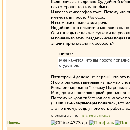
Если описывать древне-буддийской общес
психотерапевтов там не было.
И класса философов тоже. Потому что о
именовали просто Философ.
И всем было ясно о ком речь.
Индийские отшельники и монахи вполне
Они отнюдь не пахали сутками на рисов
И почему-то этим бездельникам подавали
Значит, признавали их особость?
Цитата:
Мне кажется, что вы просто попалис
студентов.
Пятигорский далеко не первый, кто это 
Я об этом узнал впервые из прямых сло
Когда его спросили "Почему Вы решили ст
Мол, детям нравился яркий цвет монаше
Поэтому каждая тибетская семья хочет о
(Наши ТВ-интервьюеры полагали, что мо
это не к чему, ведь у него есть работа, 
Ответы на этот пост:
tigra
,
Горсть листьев
Наверх