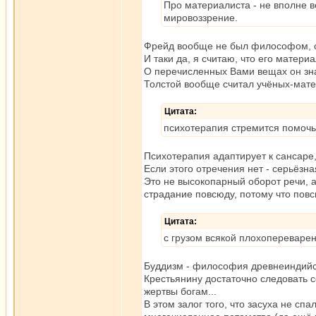
Про материалиста - не вполне 
мировоззрение.
Фрейд вообще не был философом, он
И таки да, я считаю, что его матери
О перечисленных Вами вещах он зна
Толстой вообще считал учёных-мате
Цитата:
психотерапия стремится помочь
Психотерапия адаптирует к сансаре,
Если этого отречения нет - серьёзн
Это не высокопарный оборот речи, а
страдание повсюду, потому что повс
Цитата:
с грузом всякой плохопереварен
Буддизм - философия древнеиндий
Крестьянину достаточно следовать 
жертвы богам...
В этом залог того, что засуха не сп