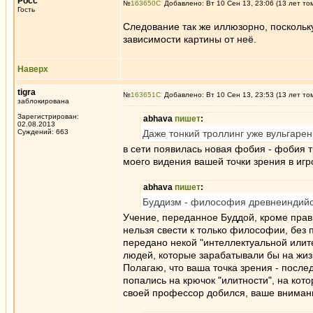
Росс
№
163650
Добавлено: Вт 10 Сен 13, 23:06 (13 лет то
Гость
Следование так же иллюзорно, поскольку
зависимости картины от неё.
Наверх
tigra
№
163651
Добавлено: Вт 10 Сен 13, 23:53 (13 лет то
заблокирована
Зарегистрирован:
abhava
пишет
:
02.08.2013
Суждений: 663
Даже тонкий троллинг уже вульгарен
в сети появилась новая фобия - фобия т
моего видения вашей точки зрения в игр
abhava
пишет
:
Буддизм - философия древнеиндий
Учение, переданное Буддой, кроме пра
нельзя свести к только философии, без 
передано некой "интеллектуальной илите
людей, которые зарабатывали бы на жиз
Полагаю, что ваша точка зрения - после
попались на крючок "илитности", на кот
своей профессор добился, ваше внимани