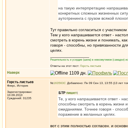
на такую интерпретацию напрашивае
конкретных сложных жизненных ситу
аутотренинга с грузом всякой плохо
Тут правильно согласиться с участником 
Тем у кого напрашивается ответ - наст
смотреть в корень жизни и понимать, ка
говоря - способны, но привязанности д
целях.
_________________
Решительность и усердие (шила) в невозмутимом (самадхи) ис
Ответы на этот пост:
Горсть листьев
Наверх
Горсть листьев
№
163563
Добавлено: Пн 09 Сен 13, 13:55 (13 лет то
Фикус, Историк
Зарегистрирован:
БТР
пишет
:
10.09.2010
Суждений: 31235
Те, у кого напрашивается ответ - н
способны смотреть в корень жизни и
ожиданиями. Точнее говоря - спосо
поражение в желанных целях.
вот с этим полностью согласен. и основ