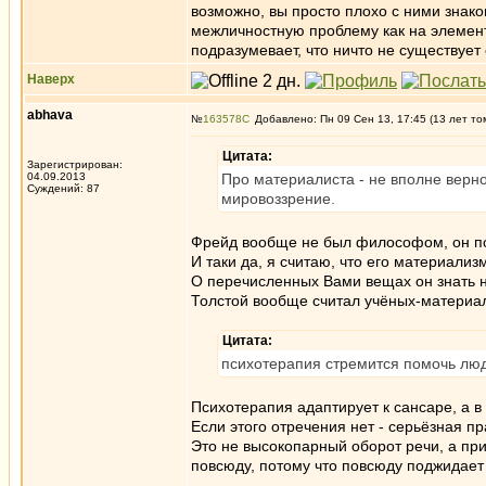
возможно, вы просто плохо с ними знак
межличностную проблему как на элемент
подразумевает, что ничто не существует
Наверх
abhava
№
163578
Добавлено: Пн 09 Сен 13, 17:45 (13 лет то
Цитата:
Зарегистрирован:
04.09.2013
Про материалиста - не вполне верн
Суждений: 87
мировоззрение.
Фрейд вообще не был философом, он пос
И таки да, я считаю, что его материализ
О перечисленных Вами вещах он знать н
Толстой вообще считал учёных-материа
Цитата:
психотерапия стремится помочь люд
Психотерапия адаптирует к сансаре, а в
Если этого отречения нет - серьёзная п
Это не высокопарный оборот речи, а при
повсюду, потому что повсюду поджидает 