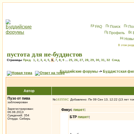
FAQ
Поиск
По
Профиль
Новы
В этом разд
пустота для не-буддистов
Страницы
Пред.
1
,
2
,
3
,
4
,
5
,
6
,
7
,
8
,
9
...
25
,
26
,
27
,
28
,
29
,
30
,
31
,
32
След.
Буддийские форумы
->
Буддистская фи
Автор
Пузо от пива
№
163558
Добавлено: Пн 09 Сен 13, 12:22 (13 лет то
заблокирован
Зарегистрирован:
Фикус
пишет
:
06.08.2013
Суждений: 354
БТР
пишет
:
Откуда: Сибирь