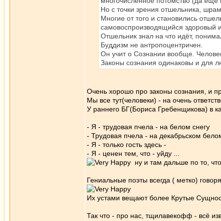
многочисленное потомство (да ещё и 
Но с точки зрения отшельника, шрам
Многие от того и становились отше
самовоспроизводящийся здоровый и
Отшельник знал на что идёт, понимал
Буддизм не антропоцентричен.
Он учит о Сознании вообще. Челове
Законы сознания одинаковы и для лю
Очень хорошо про законы сознания, и пр
Мы все тут(человеки) - на очень ответст
У раннего БГ(Бориса Гребенщикова) в ка
- Я - трудовая пчела - на белом снегу
- Трудовая пчела - на декабрьском белом
- Я - только гость здесь -
- Я - ценен тем, что - уйду ...
ну и там дальше по то, что"
Гениальные поэты всегда ( метко) говор
Их устами вещают более Крутые Сущно
Так что - про нас, тщилавекофф - всё изв