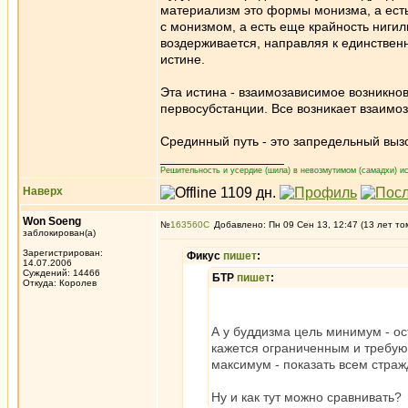
материализм это формы монизма, а есть
с монизмом, а есть еще крайность нигил
воздерживается, направляя к единствен
истине.
Эта истина - взаимозависимое возникнов
первосубстанции. Все возникает взаим
Срединный путь - это запредельный вы
_________________
Решительность и усердие (шила) в невозмутимом (самадхи) ис
Наверх
Won Soeng
№
163560
Добавлено: Пн 09 Сен 13, 12:47 (13 лет то
заблокирован(а)
Зарегистрирован:
Фикус
пишет
:
14.07.2006
Суждений: 14466
БТР
пишет
:
Откуда: Королев
А у буддизма цель минимум - о
кажется ограниченным и требую
максимум - показать всем страж
Ну и как тут можно сравнивать?