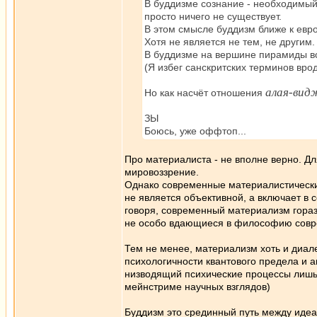
В буддизме сознание - необходимый
просто ничего не существует.
В этом смысле буддизм ближе к евро
Хотя не является не тем, не другим.
В буддизме на вершине пирамиды вс
(Я избег санскритских терминов вр
алая-вид
Но как насчёт отношения
ЗЫ
Боюсь, уже оффтоп...
Про материалиста - не вполне верно. Д
мировоззрение.
Однако современные материалистические
не является объективной, а включает в
говоря, современный материализм гора
не особо вдающиеся в философию совр
Тем не менее, материализм хоть и диал
психологичности квантового предела и 
низводящий психические процессы лишь 
мейнстриме научных взглядов)
Буддизм это срединный путь между идеа