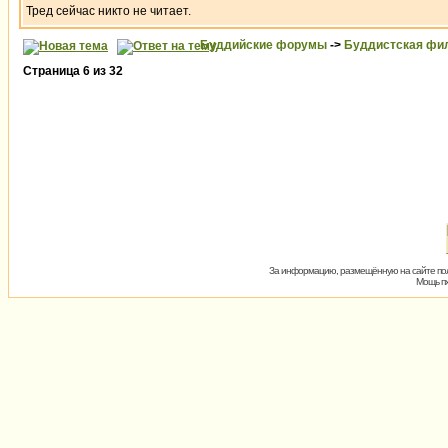
Тред сейчас никто не читает.
Буддийские форумы
->
Буддистская фи
Страница
6
из
32
За информацию, размещённую на сайте пол
Мощь пх