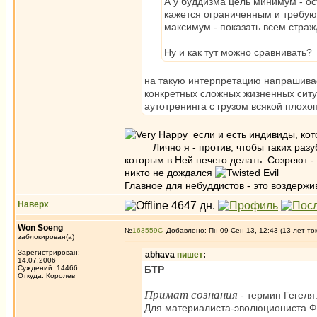
А у буддизма цель минимум - о
кажется ограниченным и требую
максимум - показать всем страж
Ну и как тут можно сравнивать?
на такую интерпретацию напрашивае
конкретных сложных жизненных ситу
аутотренинга с грузом всякой плохо
если и есть индивиды, кот
Лично я - против, чтобы таких разуб
которым в Ней нечего делать. Созреют 
никто не дождался
Главное для небуддистов - это воздержив
Наверх
Won Soeng
№
163559
Добавлено: Пн 09 Сен 13, 12:43 (13 лет то
заблокирован(а)
Зарегистрирован:
abhava
пишет
:
14.07.2006
Суждений: 14466
БТР
Откуда: Королев
Примат сознания
- термин Гегеля
Для материалиста-эволюциониста Фр