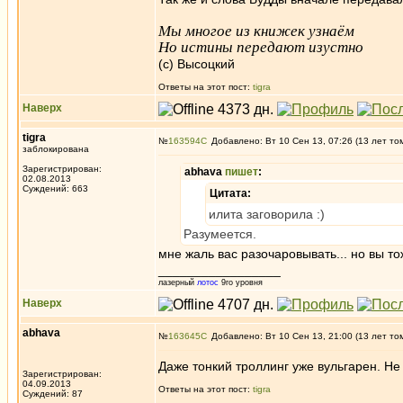
Мы многое из книжек узнаём
Но истины передают изустно
(с) Высоцкий
Ответы на этот пост:
tigra
Наверх
tigra
№
163594
Добавлено: Вт 10 Сен 13, 07:26 (13 лет то
заблокирована
Зарегистрирован:
abhava
пишет
:
02.08.2013
Суждений: 663
Цитата:
илита заговорила :)
Разумеется.
мне жаль вас разочаровывать... но вы т
_________________
лазерный
лотос
9го уровня
Наверх
abhava
№
163645
Добавлено: Вт 10 Сен 13, 21:00 (13 лет то
Даже тонкий троллинг уже вульгарен. Не
Зарегистрирован:
04.09.2013
Ответы на этот пост:
tigra
Суждений: 87