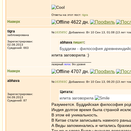
Ответы на этот пост:
tigra
Наверх
tigra
№
163585
Добавлено: Вт 10 Сен 13, 01:08 (13 лет то
заблокирована
Зарегистрирован:
abhava
пишет
:
02.08.2013
Суждений: 663
Буддизм - философия древнеиндий
илита заговорила :)
_________________
лазерный
лотос
9го уровня
Наверх
abhava
№
163593
Добавлено: Вт 10 Сен 13, 06:20 (13 лет то
Цитата:
Зарегистрирован:
04.09.2013
илита заговорила
Суждений: 87
Разумеется. Буддийская философия роди
Индия долгое время была страной исклю
В этом её уникальность.
В Китае стали записывать намного рань
А Веды запоминались и читались брахма
Так же и слова Будды вначале передавал