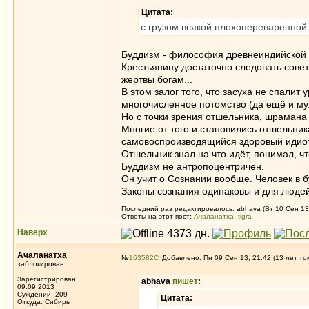
Цитата:
с грузом всякой плохопереваренной
Буддизм - философия древнеиндийской
Крестьянину достаточно следовать сове
жертвы богам...
В этом залог того, что засуха не спалит
многочисленное потомство (да ещё и мужс
Но с точки зрения отшельника, шрамана 
Многие от того и становились отшельни
самовоспроизводящийся здоровый идио
Отшельник знал на что идёт, понимал, чт
Буддизм не антропоцентричен.
Он учит о Сознании вообще. Человек в 
Законы сознания одинаковы и для людей,
Последний раз редактировалось: abhava (Вт 10 Сен 13,
Ответы на этот пост:
Ачаланатха
,
tigra
Наверх
Ачаланатха
№
163582
Добавлено: Пн 09 Сен 13, 21:42 (13 лет то
заблокирован
Зарегистрирован:
abhava
пишет
:
09.09.2013
Суждений: 209
Цитата:
Откуда: Сибирь