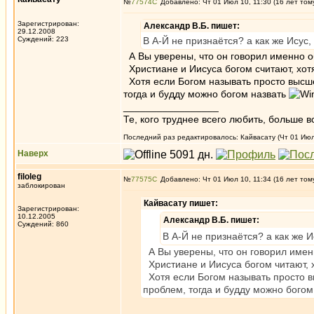
№
77574
Добавлено: Чт 01 Июл 10, 11:30 (16 лет том
Зарегистрирован:
Александр В.Б. пишет:
29.12.2008
Суждений: 223
В А-Й не признаётся? а как же Исус,
А Вы уверены, что он говорил именно о
Христиане и Иисуса богом считают, хотя
Хотя если Богом называть просто высше
тогда и будду можно богом назвать
_________________
Те, кого труднее всего любить, больше в
Последний раз редактировалось: Кайвасату (Чт 01 Июл 
Наверх
filoleg
№
77575
Добавлено: Чт 01 Июл 10, 11:34 (16 лет том
заблокирован
Кайвасату пишет:
Зарегистрирован:
10.12.2005
Александр В.Б. пишет:
Суждений: 860
В А-Й не признаётся? а как же И
А Вы уверены, что он говорил имен
Христиане и Иисуса богом читают, х
Хотя если Богом называть просто в
проблем, тогда и будду можно богом