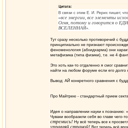
Цитата:
В связи с этим Е. И. Рерих пишет, чт
все энергии, все элементы исхо
«
Огня, потому и говорится о ЕД
ВСЕЛЕННАЯ
».
Тут сразу несколько противоречий с буд
принципиально не признают происхождени
феноменология (абхидхарма) они характе
метафизика (типа физики), т.е. не 4 фа
Это хоть как-то отдаленно я смог сравн
найти на любом форуме если его долго н
Вывод: АЙ конкретного сравнения с буд
Про Майтрею - стандартный прием сектан
Идея о направлении науки к познанию: 
Чуваки вообразили себя во главе чего-то
стремись!
Ну всё теперь все к просвет
управляй страной!
Вот теперь всё впо