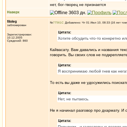
нет, бог-творец не признается
Наверх
filoleg
№
77561
Добавлено: Чт 01 Июл 10, 08:33 (16 лет том
заблокирован
Цитата:
Зарегистрирован:
10.12.2005
Хотите обсудить что-то конкретно и
Суждений: 860
Кайвасату. Вам давались и названия тек
говорить. Вы своих слов не подкрепляете
Цитата:
Я воспринимаю любой гнев как нега
То есть вы даже не удосужились поискать
Цитата:
Нет, не пытаюсь.
Не я начинал разговор про дхармату. И 
Цитата:
Популизм...и галословные псевдо ко