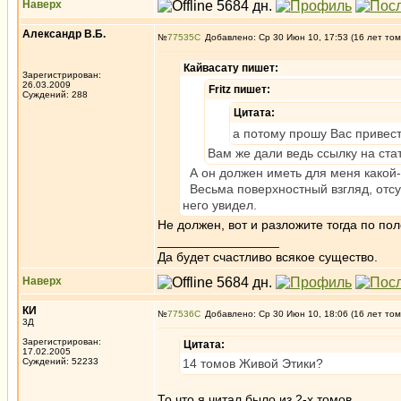
Наверх
Александр В.Б.
№
77535
Добавлено: Ср 30 Июн 10, 17:53 (16 лет том
Кайвасату пишет:
Зарегистрирован:
26.03.2009
Fritz пишет:
Суждений: 288
Цитата:
а потому прошу Вас привес
Вам же дали ведь ссылку на ста
А он должен иметь для меня какой-
Весьма поверхностный взгляд, отсутс
него увидел.
Не должен, вот и разложите тогда по пол
_________________
Да будет счастливо всякое существо.
Наверх
КИ
№
77536
Добавлено: Ср 30 Июн 10, 18:06 (16 лет том
3Д
Зарегистрирован:
Цитата:
17.02.2005
Суждений: 52233
14 томов Живой Этики?
То что я читал было из 2-х томов.