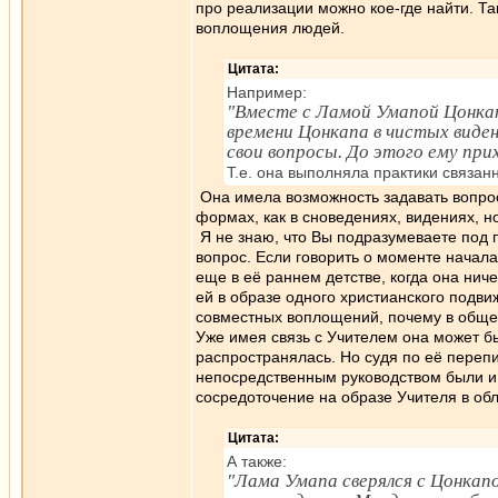
про реализации можно кое-где найти. Та
воплощения людей.
Цитата:
Например:
"Вместе с Ламой Умапой Цонка
времени Цонкапа в чистых виде
свои вопросы. До этого ему пр
Т.е. она выполняла практики связа
Она имела возможность задавать вопрос
формах, как в сноведениях, видениях, 
Я не знаю, что Вы подразумеваете под 
вопрос. Если говорить о моменте начала
еще в её раннем детстве, когда она нич
ей в образе одного христианского подв
совместных воплощений, почему в общем
Уже имея связь с Учителем она может б
распространялась. Но судя по её перепи
непосредственным руководством были и
сосредоточение на образе Учителя в обла
Цитата:
А также:
"Лама Умапа сверялся с Цонкапо