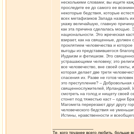
несколькими словами; вы ищите кажд
проследите ее до самого ее возникн
некоторые бедствия, которые естест
всех метафизиков Запада назвать и
укажу величайшую, главную причину 
как эта причина сделалась мощью. Э
национальности. Это жреческая каст
взирает, как на священные, должен 
проклятием человечества и которое 
выгоды из представившегося благоп
Иудаизм и фетишизм. Это священнос
устрашающими человеку; это религи
все человечество, вне своей секты, 
которая делает две трети человече
спасения их. Разве не готов человек
это преступление? – Добровольная 
священнослужителей, Ирландский, И
смотреть на голод и нищету своей с
стонет под тяжестью каст – одни Б
Магомета перерезают друг другу го
человеческого бедствия не уменьшит
Истины, нравственности и всеобщег
_________________
Те, кого труднее всего любить, больше в