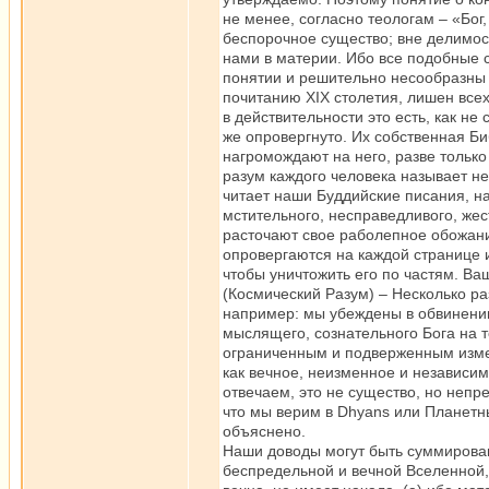
не менее, согласно теологам – «Бог
беспорочное существо; вне делимост
нами в материи. Ибо все подобные 
понятии и решительно несообразны 
почитанию XIX столетия, лишен всех
в действительности это есть, как не
же опровергнуто. Их собственная Б
нагромождают на него, разве только
разум каждого человека называет не
читает наши Буддийские писания, на
мстительного, несправедливого, жест
расточают свое раболепное обожани
опровергаются на каждой странице и
чтобы уничтожить его по частям. Ва
(Космический Разум) – Несколько 
например: мы убеждены в обвинени
мыслящего, сознательного Бога на 
ограниченным и подверженным измен
как вечное, неизменное и независи
отвечаем, это не существо, но непр
что мы верим в Dhyans или Планетн
объяснено.
Наши доводы могут быть суммирован
беспредельной и вечной Вселенной,