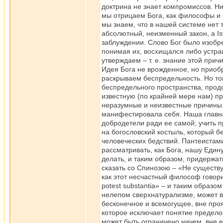
доктрина не знает компромиссов. Ни 
мы отрицаем Бога, как философы и 
мы знаем, что в нашей системе нет т
абсолютный, неизменный закон, a Is
заблуждении. Слово Бог было изобр
понимая их, восхищался либо устраш
утверждаем – т. е. знание этой прич
Идея Бога не врожденное, но приоб
раскрываем беспредельность. Но то
беспредельного пространства, прод
известную (по крайней мере нам) п
неразумные и неизвестные причины.
манифестировала себя. Наша главна
добродетели ради ее самой; учить п
на богословский костыль, который 
человеческих бедствий. Пантеистами
рассматривать, как Бога, нашу Един
делать, и таким образом, придержат
сказать со Спинозою – «Не существу
как этот несчастный философ говори
potest substantia» – и таким образо
нелепом сверхнатурализме, может 
бесконечное и всемогущее, вне про
которое исключает понятие предело
может быть ограничено ничем, вне ег