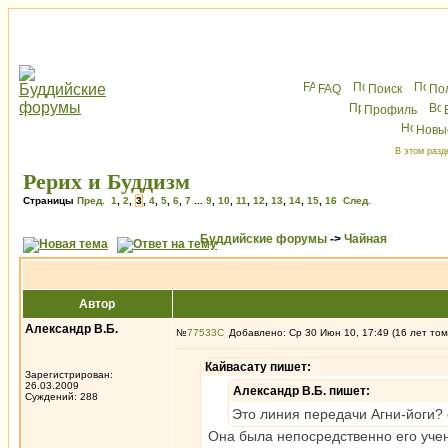
FAQ
Поиск
По
Профиль
Новы
В этом разд
Рерих и Буддизм
Страницы
Пред.
1
,
2
,
3
,
4
,
5
,
6
,
7
...
9
,
10
,
11
,
12
,
13
,
14
,
15
,
16
След.
Буддийские форумы
->
Чайная
Автор
Александр В.Б.
№
77533
Добавлено: Ср 30 Июн 10, 17:49 (16 лет том
Кайвасату пишет:
Зарегистрирован:
26.03.2009
Александр В.Б. пишет:
Суждений: 288
Это линия передачи Агни-йоги?
Она была непосредственно его учен