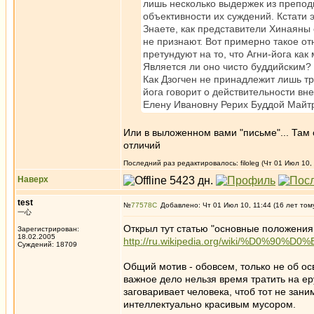
лишь несколько выдержек из препод
объективности их суждений. Кстати 
Знаете, как представители Хинаяны
не признают. Вот примерно такое от
претундуют на то, что Агни-йога ка
Является ли оно чисто буддийским? 
Как Дзогчен не принадлежит лишь тр
йога говорит о действительности вн
Елену Ивановну Рерих Буддой Майтре
Или в выложенном вами "письме"... Там
отличий
Последний раз редактировалось: filoleg (Чт 01 Июл 10,
Наверх
test
№
77578
Добавлено: Чт 01 Июл 10, 11:44 (16 лет том
一心
Открыл тут статью "основные положения 
Зарегистрирован:
18.02.2005
http://ru.wikipedia.org/wiki/%D0
Суждений: 18709
Общий мотив - обовсем, только не об ос
важное дело нельзя время тратить на еру
заговаривает человека, чтоб тот не зан
интеллектуально красивым мусором.