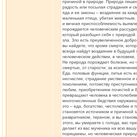
причиной в природе. Природа лишен
радость или посылая страдания и с
яда и ее законы – воздаяние за каж
маленькая птица, убитая животным,
и вечная приспособляемость выявле
порождается человеческим рассудко
который разобщил себя с природой.
зла. Зло есть преувеличенное добр
вы найдете, что кроме смерти, котор
всегда найдут воздаяние в будущей 
человеческом действии, в человеке,
Не природа порождает болезни, но ч
смертью, от старости; за исключени
Еда, половые функции, питье есть е
несчастие, страдание умственное и
поколениям, потомству преступников
любим, приобретением почестей и бо
превращают человека в честолюбивог
многочисленные бедствия окружающи
это – еда, богатство, честолюбие и
становятся источником и причиной зл
развратником, тираном, и вы стано
этого, вы умираете с голода, вас п
делает из вас мученика на всю ваш
порицаемы, но человеческая природ