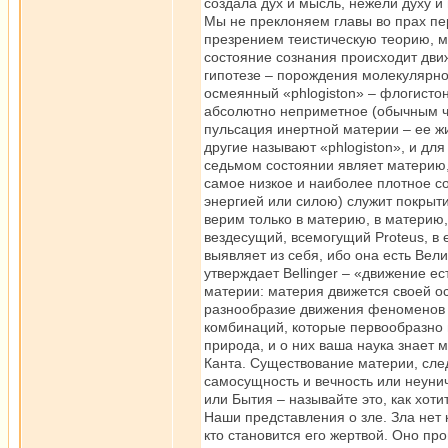
создала дух и мысль, нежели духу и
Мы не преклоняем главы во прах пе
презрением теистическую теорию, м
состояние сознания происходит дви
гипотезе – порождения молекулярно
осмеянный «phlogiston» – флогистон 
абсолютно неприметное (обычным чу
пульсация инертной материи – ее жи
другие называют «phlogiston», и дл
седьмом состоянии являет материю,
самое низкое и наиболее плотное со
энергией или силою) служит покрыт
верим только в материю, в материю,
вездесущий, всемогущий Proteus, в 
выявляет из себя, ибо она есть Вели
утверждает Bellinger – «движение е
материи: материя движется своей ос
разнообразие движения феноменов п
комбинаций, которые первообразно 
природа, и о них ваша наука знает
Канта. Существование материи, след
самосущность и вечность или неунич
или Бытия – называйте это, как хоти
Наши представления о зле. Зла нет к
кто становится его жертвой. Оно пр