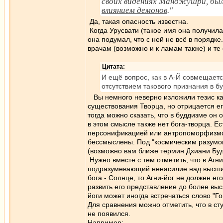
своих видениях Манджушри, был
влиянием демонов
."
Да, такая опасность известна.
Когда Урусвати (такое имя она получила
она подумал, что с ней не всё в порядке
врачам (возможно и к ламам также) и те 
Цитата:
И ещё вопрос, как в А-Й совмещаетс
отсутствием такового признания в б
Вы немного неверно изложили тезис как
существования Творца, но отрицается ег
тогда можно сказать, что в буддизме он 
в этом смысле также нет бога-творца. Е
персонификацией или антропоморфизмом
бессмыслены. Под "космическим разумом
(возможно вам ближе термин Дхиани Буд
Нужно вместе с тем отметить, что в Агн
подразумевающий ненасилие над высшим
бога - Солнце, то Агни-йог не должен е
развить его представление до более выс
йоги может иногда встречаться слово "Г
Для сравнения можно отметить, что в ст
не появился.
Например: