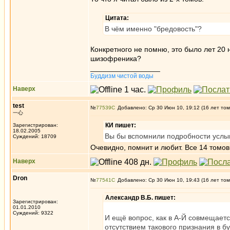
Цитата:
В чём именно "бредовость"?
Конкретного не помню, это было лет 20
шизофреника?
_________________
Буддизм чистой воды
Наверх
test
№
77539
Добавлено: Ср 30 Июн 10, 19:12 (16 лет том
一心
КИ пишет:
Зарегистрирован:
18.02.2005
Вы бы вспомнили подробности услы
Суждений: 18709
Очевидно, помнит и любит. Все 14 томов
Наверх
Dron
№
77541
Добавлено: Ср 30 Июн 10, 19:43 (16 лет том
Александр В.Б. пишет:
Зарегистрирован:
01.01.2010
Суждений: 9322
И ещё вопрос, как в А-Й совмещаетс
отсутствием такового признания в б