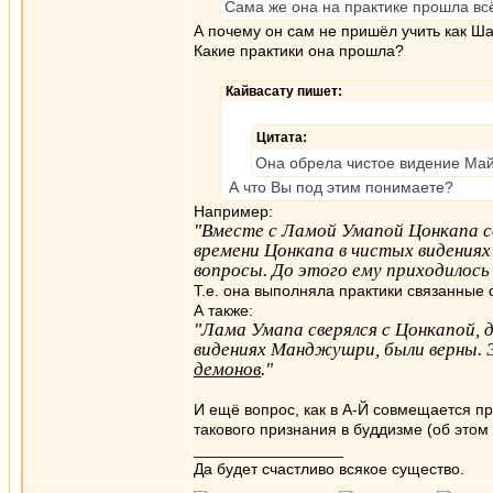
Сама же она на практике прошла всё
А почему он сам не пришёл учить как Ш
Какие практики она прошла?
Кайвасату пишет:
Цитата:
Она обрела чистое видение Ма
А что Вы под этим понимаете?
Например:
"Вместе с Ламой Умапой Цонкапа 
времени Цонкапа в чистых видениях
вопросы. До этого ему приходилос
Т.е. она выполняла практики связанные
А также:
"Лама Умапа сверялся с Цонкапой, д
видениях Манджушри, были верны. 
демонов
."
И ещё вопрос, как в А-Й совмещается пр
такового признания в буддизме (об этом
_________________
Да будет счастливо всякое существо.