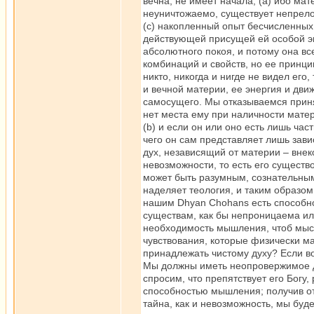
вечна, не имеет начала, (a) ибо мат
неуничтожаемо, существует непрело
(c) накопленный опыт бесчисленных 
действующей присущей ей особой эне
абсолютного покоя, и потому она в
комбинаций и свойств, но ее принци
никто, никогда и нигде не видел его
и вечной материи, ее энергия и дви
самосущего. Мы отказываемся приня
нет места ему при наличности мате
(b) и если он или оно есть лишь част
чего он сам представляет лишь завис
дух, независящий от материи – внек
невозможности, то есть его существ
может быть разумным, сознательным
наделяет теология, и таким образо
нашим Dhyan Chohans есть способн
существам, как бы непроницаема ил
необходимость мышления, чтоб мыс
чувствования, которые физически м
принадлежать чистому духу? Если в
Мы должны иметь неопровержимое до
спросим, что препятствует его Богу
способностью мышления; получив отве
тайна, как и невозможность, мы буд