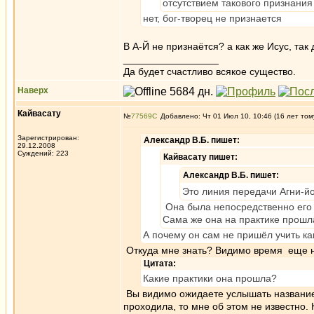
отсутствием такового признания
нет, бог-творец не признается
В А-Й не признаётся? а как же Исус, так 
_________________
Да будет счастливо всякое существо.
Наверх
Кайвасату
№
77569
Добавлено: Чт 01 Июл 10, 10:46 (16 лет том
Зарегистрирован:
Александр В.Б. пишет:
29.12.2008
Суждений: 223
Кайвасату пишет:
Александр В.Б. пишет:
Это линия передачи Агни-й
Она была непосредственно его 
Сама же она на практике прошла
А почему он сам не пришёл учить к
Откуда мне знать? Видимо время еще н
Цитата:
Какие практики она прошла?
Вы видимо ожидаете услышать название 
проходила, то мне об этом не известно.