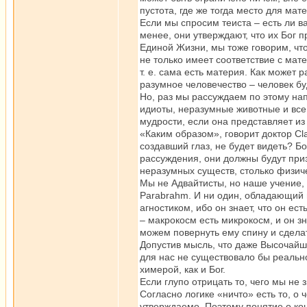
пустота, где же тогда место для ма
Если мы спросим теиста – есть ли ва
менее, они утверждают, что их Бог 
Единой Жизни, мы тоже говорим, что
не только имеет соответствие с мате
т. е. сама есть материя. Как может
разумное человечество – человек бу
Но, раз мы рассуждаем по этому на
идиоты, неразумные животные и все
мудрости, если она представляет и
«Каким образом», говорит доктор Cl
создавший глаз, не будет видеть? Бо
рассуждения, они должны будут призн
неразумных существ, столько физич
Мы не Адвайтисты, но наше учение,
Parabrahm. И ни один, обладающий 
агностиком, ибо он знает, что он е
– макрокосм есть микрокосм, и он зна
можем повернуть ему спину и сдела
Допустив мысль, что даже Высочайш
для нас не существовало бы реально
химерой, как и Бог.
Если глупо отрицать то, чего мы не
Согласно логике «ничто» есть то, о
утверждаемо. Поэтому понятие о ко