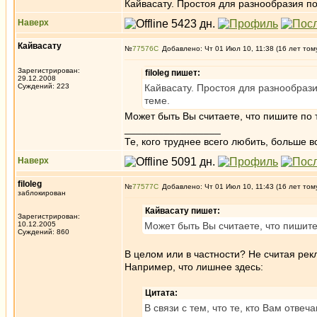
Кайвасату. Простоя для разнообразия по
Наверх
Кайвасату
№
77576
Добавлено: Чт 01 Июл 10, 11:38 (16 лет том
Зарегистрирован:
filoleg пишет:
29.12.2008
Суждений: 223
Кайвасату. Простоя для разнообрази
теме.
Может быть Вы считаете, что пишите по
_________________
Те, кого труднее всего любить, больше в
Наверх
filoleg
№
77577
Добавлено: Чт 01 Июл 10, 11:43 (16 лет том
заблокирован
Кайвасату пишет:
Зарегистрирован:
10.12.2005
Может быть Вы считаете, что пишит
Суждений: 860
В целом или в частности? Не считая ре
Например, что лишнее здесь:
Цитата:
В связи с тем, что те, кто Вам отве