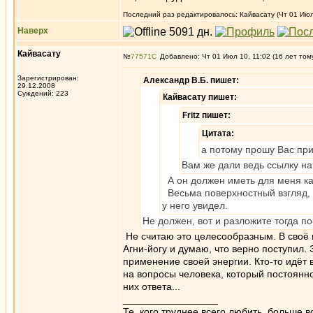
Последний раз редактировалось: Кайвасату (Чт 01 Июл 
Наверх
Кайвасату
№
77571
Добавлено: Чт 01 Июл 10, 11:02 (16 лет том
Зарегистрирован:
Александр В.Б. пишет:
29.12.2008
Суждений: 223
Кайвасату пишет:
Fritz пишет:
Цитата:
а потому прошу Вас при
Вам же дали ведь ссылку на
А он должен иметь для меня ка
Весьма поверхностный взгляд, о
у него увидел.
Не должен, вот и разложите тогда по
Не считаю это целесообразным. В своё 
Агни-йогу и думаю, что верно поступил.
применение своей энергии. Кто-то идёт 
на вопросы человека, который постоянно
них ответа...
_________________
Те, кого труднее всего любить, больше в