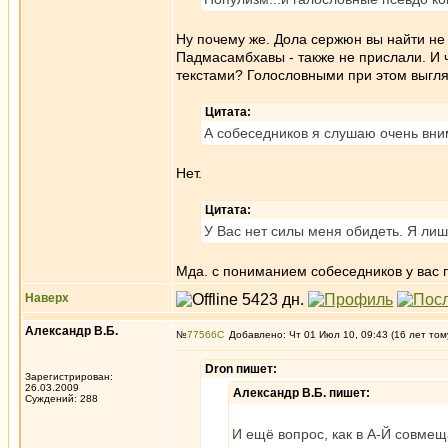
Ну почему же. Дола сержюн вы найти не 
Падмасамбхавы - также не прислали. И ч
текстами? Голословными при этом выгля
Цитата:
А собеседников я слушаю очень вни
Нет.
Цитата:
У Вас нет силы меня обидеть. Я лиш
Мда. с пониманием собеседников у вас 
Наверх
Александр В.Б.
№
77566
Добавлено: Чт 01 Июл 10, 09:43 (16 лет том
Dron пишет:
Зарегистрирован:
26.03.2009
Александр В.Б. пишет:
Суждений: 288
И ещё вопрос, как в А-Й совмещ