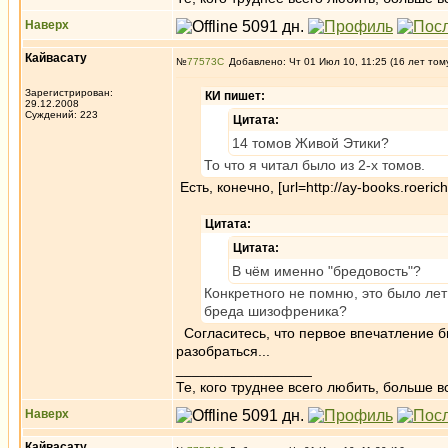
Наверх
Кайвасату
№
77573
Добавлено: Чт 01 Июл 10, 11:25 (16 лет том
Зарегистрирован:
КИ пишет:
29.12.2008
Суждений: 223
Цитата:
14 томов Живой Этики?
То что я читал было из 2-х томов.
Есть, конечно, [url=http://ay-books.roeric
Цитата:
Цитата:
В чём именно "бредовость"?
Конкретного не помню, это было ле
бреда шизофреника?
Согласитесь, что первое впечатление б
разобраться...
_________________
Те, кого труднее всего любить, больше в
Наверх
Кайвасату