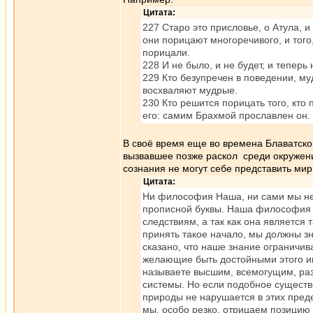
Цитата:
227 Старо это присловье, о Атула, 
они порицают многоречивого, и того,
порицали.
228 И не было, и не будет, и теперь
229 Кто безупречен в поведении, му
восхваляют мудрые.
230 Кто решится порицать того, кто
его: самим Брахмой прославлен он.
В своё время еще во времена Блаватск
вызвавшее позже раскол среди окружения
сознания не могут себе представить мир
Цитата:
Ни философия Наша, ни сами мы не в
прописной буквы. Наша философия е
следствиям, а так как она является
принять такое начало, мы должны зн
сказано, что наше знание ограничи
желающие быть достойными этого им
называете высшим, всемогущим, ра
системы. Но если подобное существо
природы не нарушается в этих преде
мы, особо резко, отрицаем позицию