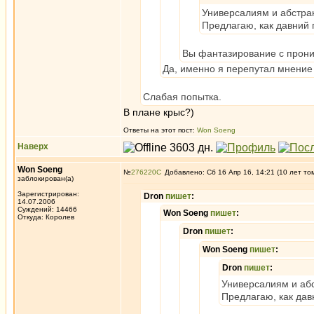
Универсалиям и абстра
Предлагаю, как давний 
Вы фантазирование с прони
Да, именно я перепутал мнение
Слабая попытка.
В плане крыс?)
Ответы на этот пост:
Won Soeng
Наверх
Won Soeng
№
276220
Добавлено: Сб 16 Апр 16, 14:21 (10 лет то
заблокирован(а)
Зарегистрирован:
Dron
пишет
:
14.07.2006
Суждений: 14466
Won Soeng
пишет
:
Откуда: Королев
Dron
пишет
:
Won Soeng
пишет
:
Dron
пишет
:
Универсалиям и аб
Предлагаю, как дав