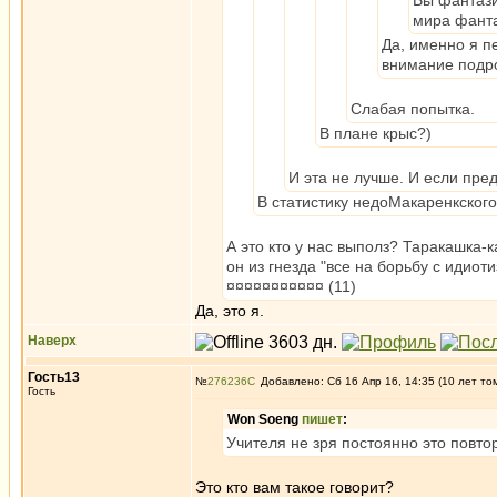
Вы фантази
мира фанта
Да, именно я п
внимание подро
Слабая попытка.
В плане крыс?)
И эта не лучше. И если пре
В статистику недоМакаренкского
А это кто у нас выполз? Таракашка-
он из гнезда "все на борьбу с идиот
¤¤¤¤¤¤¤¤¤¤¤ (11)
Да, это я.
Наверх
Гость13
№
276236
Добавлено: Сб 16 Апр 16, 14:35 (10 лет то
Гость
Won Soeng
пишет
:
Учителя не зря постоянно это повто
Это кто вам такое говорит?