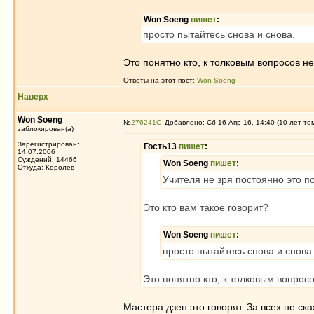
Won Soeng
пишет
:
просто пытайтесь снова и снова.
Это понятно кто, к толковым вопросов н
Ответы на этот пост:
Won Soeng
Наверх
Won Soeng
№
276241
Добавлено: Сб 16 Апр 16, 14:40 (10 лет то
заблокирован(а)
Зарегистрирован:
Гость13
пишет
:
14.07.2006
Суждений: 14466
Won Soeng
пишет
:
Откуда: Королев
Учителя не зря постоянно это п
Это кто вам такое говорит?
Won Soeng
пишет
:
просто пытайтесь снова и снова
Это понятно кто, к толковым вопрос
Мастера дзен это говорят. За всех не с