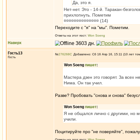
Да, это я.
Нет-нет. Это - 14-й. Таракан-безгол
прихлопнуть. Пометим
¤¤¤¤¤¤¤¤¤¤¤¤¤¤ (14)
Переходите с "я" на "мы". Пометим.
Ответы на этот пост:
Won Soeng
Наверх
Гость13
№
276268
Добавлено: Сб 16 Апр 16, 15:11 (10 лет то
Гость
Won Soeng
пишет
:
Мастера дзен это говорят. За всех 
Нима. Он так учил.
Разве? Пробовать "снова и снова" безусл
Won Soeng
пишет
:
Я не общался лично с другими, но м
учили.
Поцитируйте про "не поверяйте", пожалу
Ответы на этот пост:
Won Soeng