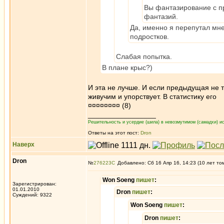
Вы фантазирование с п
фантазий.
Да, именно я перепутал мн
подростков.
Слабая попытка.
В плане крыс?)
И эта не лучше. И если предыдущая не т
живучим и упорствует. В статистику его
¤¤¤¤¤¤¤¤ (8)
_________________
Решительность и усердие (шила) в невозмутимом (самадхи) ис
Ответы на этот пост:
Dron
Наверх
Dron
№
276223
Добавлено: Сб 16 Апр 16, 14:23 (10 лет то
Won Soeng
пишет
:
Зарегистрирован:
01.01.2010
Dron
пишет
:
Суждений: 9322
Won Soeng
пишет
:
Dron
пишет
: