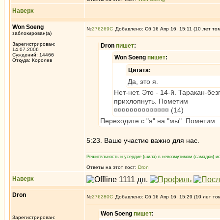
Наверх
Won Soeng
№
276269
Добавлено: Сб 16 Апр 16, 15:11 (10 лет то
заблокирован(а)
Зарегистрирован:
Dron
пишет
:
14.07.2006
Суждений: 14466
Won Soeng
пишет
:
Откуда: Королев
Цитата:
Да, это я.
Нет-нет. Это - 14-й. Таракан-бе
прихлопнуть. Пометим
¤¤¤¤¤¤¤¤¤¤¤¤¤¤ (14)
Переходите с "я" на "мы". Пометим.
5:23. Ваше участие важно для нас.
_________________
Решительность и усердие (шила) в невозмутимом (самадхи) ис
Ответы на этот пост:
Dron
Наверх
Dron
№
276280
Добавлено: Сб 16 Апр 16, 15:29 (10 лет то
Won Soeng
пишет
:
Зарегистрирован: