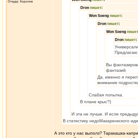
Откуда: Королев
Dron
пишет
:
Won Soeng
пишет
:
Dron
пишет
:
Won Soeng
пише
Dron
пишет
:
Универсали
Предлагаю,
Вы фантазирова
фантазий.
Да, именно я переп
внимание подростк
Слабая попытка.
В плане крыс?)
И эта не лучше. И если предыду
В статистику недоМакаренкского иди
А это кто у нас выполз? Таракашка-капр