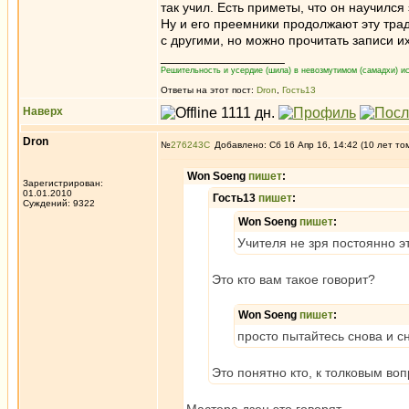
так учил. Есть приметы, что он научился
Ну и его преемники продолжают эту трад
с другими, но можно прочитать записи их
_________________
Решительность и усердие (шила) в невозмутимом (самадхи) ис
Ответы на этот пост:
Dron
,
Гость13
Наверх
Dron
№
276243
Добавлено: Сб 16 Апр 16, 14:42 (10 лет то
Won Soeng
пишет
:
Зарегистрирован:
01.01.2010
Гость13
пишет
:
Суждений: 9322
Won Soeng
пишет
:
Учителя не зря постоянно э
Это кто вам такое говорит?
Won Soeng
пишет
:
просто пытайтесь снова и с
Это понятно кто, к толковым во