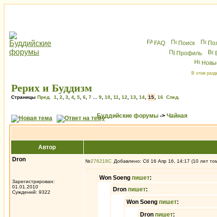
FAQ
Поиск
По
Профиль
Новы
В этом разд
Рерих и Буддизм
Страницы
Пред.
1
,
2
,
3
,
4
,
5
,
6
,
7
...
9
,
10
,
11
,
12
,
13
,
14
,
15
,
16
След.
Буддийские форумы
->
Чайная
Автор
Dron
№
276218
Добавлено: Сб 16 Апр 16, 14:17 (10 лет то
Won Soeng
пишет
:
Зарегистрирован:
01.01.2010
Dron
пишет
:
Суждений: 9322
Won Soeng
пишет
:
Dron
пишет
: