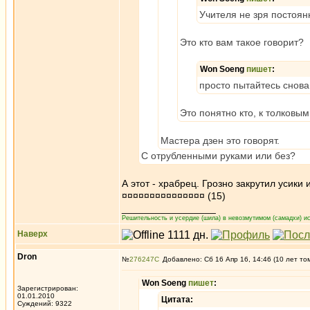
Учителя не зря постоян
Это кто вам такое говорит?
Won Soeng
пишет
:
просто пытайтесь снова
Это понятно кто, к толковы
Мастера дзен это говорят.
С отрубленными руками или без?
А этот - храбрец. Грозно закрутил усики
¤¤¤¤¤¤¤¤¤¤¤¤¤¤¤ (15)
_________________
Решительность и усердие (шила) в невозмутимом (самадхи) ис
Наверх
Dron
№
276247
Добавлено: Сб 16 Апр 16, 14:46 (10 лет то
Won Soeng
пишет
:
Зарегистрирован:
01.01.2010
Цитата:
Суждений: 9322