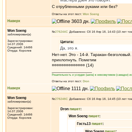
Мастера дзен это говорят.
С отрубленными руками или без?
Ответы на этот пост:
Won Soeng
Наверх
Won Soeng
№
276244
Добавлено: Сб 16 Апр 16, 14:43 (10 лет то
заблокирован(а)
Зарегистрирован:
Цитата:
14.07.2006
Суждений: 14466
Да, это я.
Откуда: Королев
Нет-нет. Это - 14-й. Таракан-безголовый
прихлопнуть. Пометим
¤¤¤¤¤¤¤¤¤¤¤¤¤¤ (14)
_________________
Решительность и усердие (шила) в невозмутимом (самадхи) ис
Ответы на этот пост:
Dron
Наверх
Won Soeng
№
276246
Добавлено: Сб 16 Апр 16, 14:45 (10 лет то
заблокирован(а)
Зарегистрирован:
Dron
пишет
:
14.07.2006
Суждений: 14466
Won Soeng
пишет
:
Откуда: Королев
Гость13
пишет
:
Won Soeng
пишет
: