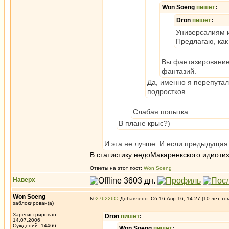
Won Soeng
пишет
:
Dron
пишет
:
Универсалиям и
Предлагаю, как
Вы фантазирование 
фантазий.
Да, именно я перепута
подростков.
Слабая попытка.
В плане крыс?)
И эта не лучше. И если предыдущая 
В статистику недоМакаренкского идиотиз
Ответы на этот пост:
Won Soeng
Наверх
Won Soeng
№
276226
Добавлено: Сб 16 Апр 16, 14:27 (10 лет то
заблокирован(а)
Зарегистрирован:
Dron
пишет
:
14.07.2006
Суждений: 14466
Won Soeng
пишет
: