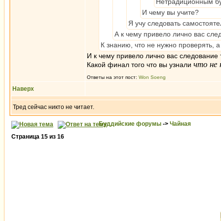
Нетрадиционным буд
И чему вы учите?
Я учу следовать самостоятель
А к чему привело лично вас сле
К знанию, что не нужно проверять, а
И к чему привело лично вас следование 
что не
Какой финал того что вы узнали
Ответы на этот пост:
Won Soeng
Наверх
Тред сейчас никто не читает.
Буддийские форумы
->
Чайная
Страница
15
из
16