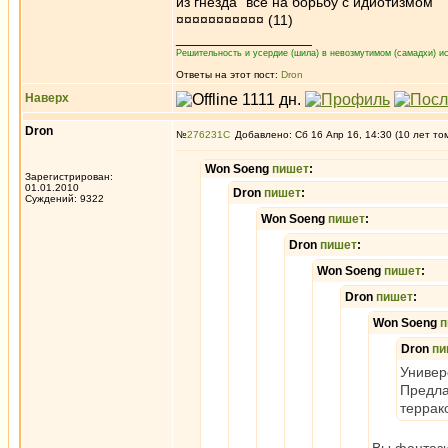
из гнезда "все на борьбу с идиотизмом"
¤¤¤¤¤¤¤¤¤¤¤ (11)
_________________
Решительность и усердие (шила) в невозмутимом (самадхи) ис
Ответы на этот пост:
Dron
Наверх
Dron
№
276231
Добавлено: Сб 16 Апр 16, 14:30 (10 лет то
Won Soeng
пишет
:
Зарегистрирован:
01.01.2010
Dron
пишет
:
Суждений: 9322
Won Soeng
пишет
:
Dron
пишет
:
Won Soeng
пишет
:
Dron
пишет
:
Won Soeng
п
Dron
пи
Универ
Предла
террак