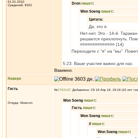
01.01.2010
Dron
пишет
:
Суждений: 9322
Won Soeng
пишет
:
Цитата:
Да, это я.
Нет-нет. Это - 14-й. Тарака
решается прихлопнуть. По
¤¤¤¤¤¤¤¤¤¤¤¤¤¤ (14)
Переходите с "я" на "мы". Поме
5:23. Ваше участие важно для нас.
Взаимно.
Наверх
Гость
№
276312
Добавлено: Сб 16 Апр 16, 19:16 (10 лет то
Won Soeng
пишет
:
Откуда: Absecon
Гость
пишет
:
Won Soeng
пишет
:
//
пишет
:
Won Soeng
пишет
: