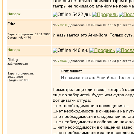
Таки они не только понимают. Прям стра
тантры не понимают, ати-йогу не понимаю
Наверх
Fritz
№
77751
Добавлено: Пт 02 Июл 10, 16:25 (16 лет том
Зарегистрирован: 02.11.2006
И называется это Агни-йога. Только суть,
Суждений: 4470
Наверх
filoleg
№
77754
Добавлено: Пт 02 Июл 10, 16:33 (16 лет том
заблокирован
Fritz пишет:
Зарегистрирован:
10.12.2005
И называется это Агни-йога. Только с
Суждений: 860
Посмотрел еще один текст, который с ари
еще по забористей будет, чем сутра сер
Вот цитатки оттуда:
...нет необходимости в посвящениях...
...нет необходимости в очищении на пути
...не необходимости в следовании по ста
...не необходимости в собирании накопл
... нет необходимости в очищении завес (
... нет необходимости в защите сердечны