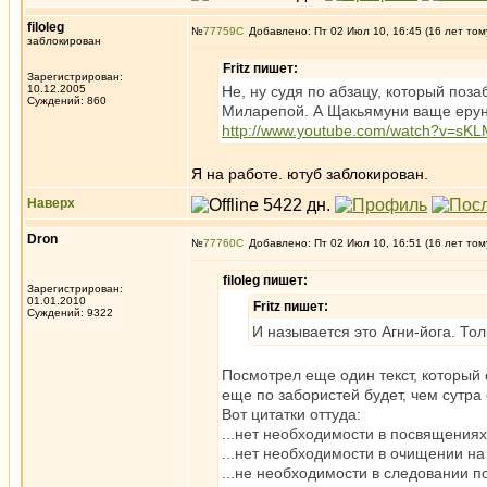
filoleg
№
77759
Добавлено: Пт 02 Июл 10, 16:45 (16 лет том
заблокирован
Fritz пишет:
Зарегистрирован:
10.12.2005
Не, ну судя по абзацу, который поза
Суждений: 860
Миларепой. А Щакьямуни ваще ерун
http://www.youtube.com/watch?v=sK
Я на работе. ютуб заблокирован.
Наверх
Dron
№
77760
Добавлено: Пт 02 Июл 10, 16:51 (16 лет том
filoleg пишет:
Зарегистрирован:
01.01.2010
Fritz пишет:
Суждений: 9322
И называется это Агни-йога. Тол
Посмотрел еще один текст, который с
еще по забористей будет, чем сутра
Вот цитатки оттуда:
...нет необходимости в посвящениях.
...нет необходимости в очищении на 
...не необходимости в следовании по