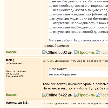
...не необходимости в собирании на
... нет необходимости в очищении зав
... нет необходимости в защите серд
... отсутствие мандалы как [объекта]
...отсутствия медитации на божество.
... отсутствие необходимости в начи
... отсутствие необходимости произ
... отсутствия нравственной дисципл
Чуть не забыл. Текст относится к ати
не позабористее
Наверх
filoleg
№
77761
Добавлено: Пт 02 Июл 10, 16:55 (16 лет том
заблокирован
Dron пишет:
Зарегистрирован:
10.12.2005
не позабористее
Суждений: 860
Таки все тексты высокого уровня показы
Не то что в текстах ати-йоги. Тут уж бе
Наверх
Александр В.Б.
№
77765
Добавлено: Пт 02 Июл 10, 20:16 (16 лет том