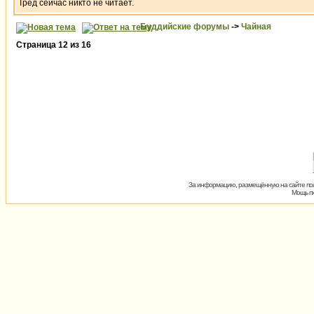
Тред сейчас никто не читает.
Буддийские форумы
->
Чайная
Страница
12
из
16
За информацию, размещённую на сайте пол
Мощь пх