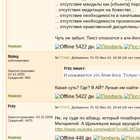
... отсутствие мандалы как [объекта] пор
...отсутствия медитации на божество....
... отсутствие необходимости в начитыва
... отсутствие необходимости произноси
... отсутствия нравственной дисциплины 
Чуть не забыл. Текст относится к ати-йог
Наверх
filoleg
№
77756
Добавлено: Пт 02 Июл 10, 16:39 (16 лет том
заблокирован
Fritz пишет:
Зарегистрирован:
10.12.2005
И называется это Агни-йога. Только с
Суждений: 860
Какая суть? Где? В АЙ? Лучше им найти 
Наверх
Fritz
№
77757
Добавлено: Пт 02 Июл 10, 16:44 (16 лет том
Зарегистрирован: 02.11.2006
Не, ну судя по абзацу, который позабори
Суждений: 4470
Миларепой. А Щакьямуни ваще ерундой 
http://www.youtube.com/watch?v=sKLMC
Наверх