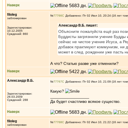
Наверх
filoleg
№
77766
Добавлено: Пт 02 Июл 10, 20:24 (16 лет том
заблокирован
Александр В.Б. пишет:
Зарегистрирован:
10.12.2005
Объясните пожалуйста ещё раз поз
Суждений: 860
Буддисты загрязнили учение Будды и
сейчас не чистое учение Исуса, а Ре
добавок практикуют коммунизм, ни д
может в след. рождении уже пасть ни
А что? Статью разве уже отменили?
Наверх
Александр В.Б.
№
77767
Добавлено: Пт 02 Июл 10, 21:09 (16 лет том
Какую?
Зарегистрирован:
_________________
26.03.2009
Суждений: 288
Да будет счастливо всякое существо.
Наверх
filoleg
№
77768
Добавлено: Пт 02 Июл 10, 21:22 (16 лет том
заблокирован