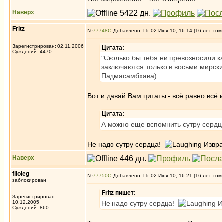
Наверх
Fritz
№
77748
Добавлено: Пт 02 Июл 10, 16:14 (16 лет том
Зарегистрирован: 02.11.2006
Цитата:
Суждений: 4470
"Сколько бы тебя ни превозносили к
заключаются только в восьми мирски
Падмасамбхава).
Вот и давай Вам цитаты - всё равно всё 
Цитата:
А можно еще вспомнить сутру сердц
Не надо сутру сердца!
Извра
Наверх
filoleg
№
77750
Добавлено: Пт 02 Июл 10, 16:21 (16 лет том
заблокирован
Fritz пишет:
Зарегистрирован:
10.12.2005
Не надо сутру сердца!
И
Суждений: 860