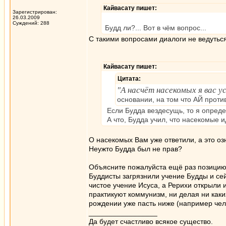
Кайвасату пишет:
Зарегистрирован:
26.03.2009
Суждений: 288
Будд ли?... Вот в чём вопрос...
С такими вопросами диалоги не ведуться
Кайвасату пишет:
Цитата:
"А насчёт насекомых я вас у
основании, на том что АЙ проти
Если Будда вездесущь, то я опред
А что, Будда учил, что насекомые и
О насекомых Вам уже ответили, а это о
Неужто Будда был не прав?
Объясните пожалуйста ещё раз позицию
Буддисты загрязнили учение Будды и сей
чистое учение Исуса, а Рерихи открыли и
практикуют коммунизм, ни делая ни каки
рождении уже пасть ниже (например чело
_________________
Да будет счастливо всякое существо.