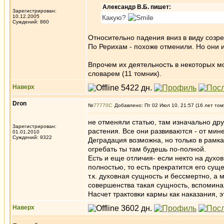
Александр В.Б. пишет:
Зарегистрирован:
10.12.2005
Какую?
Суждений: 860
Относительно падения вниз в виду созре
По Рерихам - похоже отменили. Но они 
Впрочем их деятельность в некоторых м
словарем (11 томник).
Наверх
Dron
№
77770
Добавлено: Пт 02 Июл 10, 21:57 (16 лет том
не отменяли статью, там изначально др
Зарегистрирован:
растения. Все они развиваются - от ми
01.01.2010
Суждений: 9322
Деградация возможна, но только в рамках
огребать ты там будешь по-полной.
Есть и еще отличия- если некто на духо
полностью, то есть прекратится его сущ
т.к. духовная сущность и бессмертно, а
совершенства такая сущность, вспоминая
Насчет трактовки кармы как наказания, э
Наверх