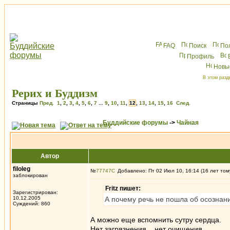
FAQ
Поиск
По
Профиль
Новы
В этом разд
Рерих и Буддизм
Страницы
Пред.
1
,
2
,
3
,
4
,
5
,
6
,
7
...
9
,
10
,
11
,
12
,
13
,
14
,
15
,
16
След.
Буддийские форумы
->
Чайная
Автор
filoleg
№
77747
Добавлено: Пт 02 Июл 10, 16:14 (16 лет том
заблокирован
Fritz пишет:
Зарегистрирован:
10.12.2005
А почему речь не пошла об осознан
Суждений: 860
А можно еще вспомнить сутру сердца.
Нет загрязнения... нет очищения...