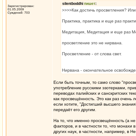
silentboddhi
пишет
:
Зарегистрирован:
01.05.2009
>>>>Как достичь просветления? Или 
Суждений: 703
Практика, практика и еще раз практи
Медитация, Медитация и еще раз М
просветление это не нирвана.
Просветление - от слова свет.
Нирвана - окончательное освобожде
Если быть точным, то само слово "прос
употребление русскими эзотерками, при
переводах палийских и санскритских тек
как просвещённость. Это как раз очень л
если хотите, "Достигший высшего знания".
передаёт его другим.
На то, что именно просвещённость (а не
факторов, и в частности то, что монахи
других наук, в частности, например, в Н