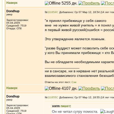
Наверх
Dondhup
№
111654
Добавлено: Ср 07 Мар 12, 18:54 (14 лет то
умер
Зарегистрирован:
"я принял прибежище у себя самого
05.04.2005
мне не нужен живой учитель = я понял у
Суждений: 7519
Откуда: СПб
я первый живой русский(ошибся = росси
Это утверждение является ложным.
"разве Буддист может позволить себе оск
у кого Вы принимали прибежище = кто Ва
Вы не обладаете необходимыми характер
_________________
ни в сансаре, ни в нирване нет реально
взаимозависимого становления безоши
Ответы на этот пост:
Сэм
Наверх
Dondhup
№
111655
Добавлено: Ср 07 Мар 12, 18:55 (14 лет то
умер
Зарегистрирован:
xorm
пишет
:
05.04.2005
Суждений: 7519
Он не читал сутру помоста.
Откуда: СПб