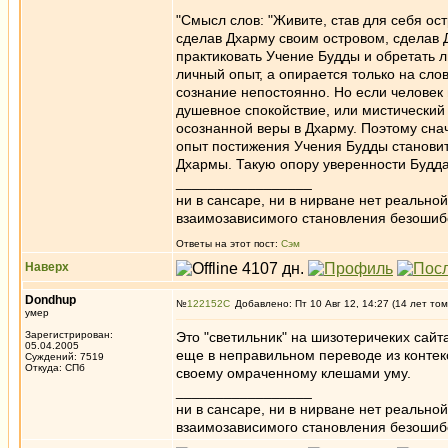
"Смысл слов: "Живите, став для себя о
сделав Дхарму своим островом, сделав 
практиковать Учение Будды и обретать 
личный опыт, а опирается только на сло
сознание непостоянно. Но если человек в
душевное спокойствие, или мистический 
осознанной веры в Дхарму. Поэтому снач
опыт постижения Учения Будды становит
Дхармы. Такую опору уверенности Будд
_________________
ни в сансаре, ни в нирване нет реально
взаимозависимого становления безоши
Ответы на этот пост:
Сэм
Наверх
Dondhup
№
122152
Добавлено: Пт 10 Авг 12, 14:27 (14 лет том
умер
Зарегистрирован:
Это "светильник" на шизотеричеких сайт
05.04.2005
еще в неправильном переводе из контекс
Суждений: 7519
Откуда: СПб
своему омраченному клешами уму.
_________________
ни в сансаре, ни в нирване нет реально
взаимозависимого становления безоши