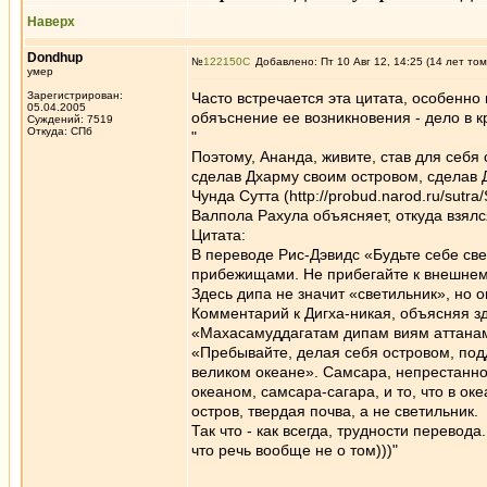
Наверх
Dondhup
№
122150
Добавлено: Пт 10 Авг 12, 14:25 (14 лет том
умер
Зарегистрирован:
Часто встречается эта цитата, особенн
05.04.2005
обяъснение ее возникновения - дело в 
Суждений: 7519
Откуда: СПб
"
Поэтому, Ананда, живите, став для себя
сделав Дхарму своим островом, сделав
Чунда Сутта (http://probud.narod.ru/sutra
Валпола Рахула объясняет, откуда взялс
Цитата:
В переводе Рис-Дэвидс «Будьте себе све
прибежищами. Не прибегайте к внешне
Здесь дипа не значит «светильник», но 
Комментарий к Дигха-никая, объясняя зд
«Махасамуддагатам дипам виям аттанам
«Пребывайте, делая себя островом, подд
великом океане». Самсара, непрестанно
океаном, самсара-сагара, и то, что в ок
остров, твердая почва, а не светильник.
Так что - как всегда, трудности перевода
что речь вообще не о том)))"