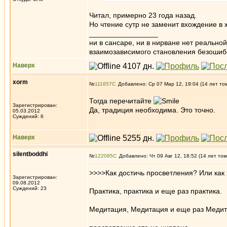
Читал, примерно 23 года назад.
Но чтение сутр не заменит вхождение в
_________________
ни в сансаре, ни в нирване нет реально
взаимозависимого становления безоши
Наверх
xorm
№
111657
Добавлено: Ср 07 Мар 12, 19:04 (14 лет то
Тогда перечитайте
Зарегистрирован:
Да, традиция необходима. Это точно.
05.03.2012
Суждений: 6
Наверх
silentboddhi
№
122095
Добавлено: Чт 09 Авг 12, 18:52 (14 лет том
>>>>Как достичь просветления? Или как 
Зарегистрирован:
09.08.2012
Суждений: 23
Практика, практика и еще раз практика.
Медитация, Медитация и еще раз Медит