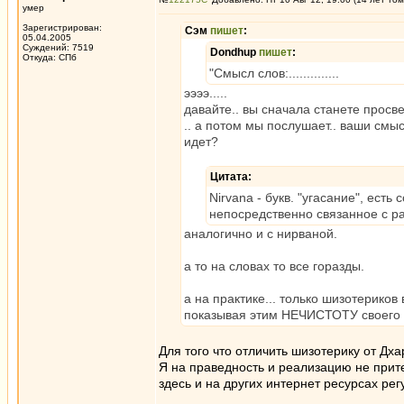
умер
Зарегистрирован:
Сэм
пишет
:
05.04.2005
Суждений: 7519
Dondhup
пишет
:
Откуда: СПб
"Смысл слов:..............
ээээ.....
давайте.. вы сначала станете просве
.. а потом мы послушает.. ваши смы
идет?
Цитата:
Nirvana - букв. "угасание", ест
непосредственно связанное с р
аналогично и с нирваной.
а то на словах то все горазды.
а на практике... только шизотериков 
показывая этим НЕЧИСТОТУ своего 
Для того что отличить шизотерику от Дх
Я на праведность и реализацию не прите
здесь и на других интернет ресурсах рег
_________________