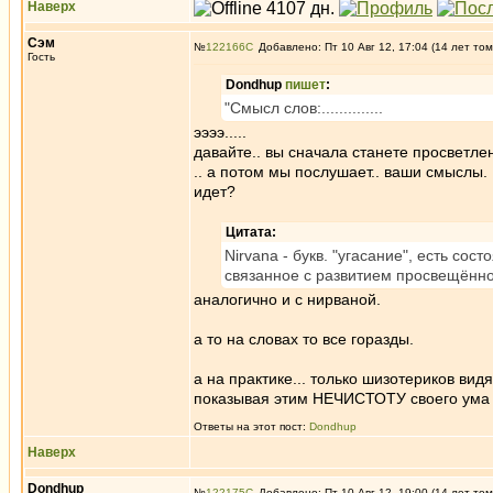
Наверх
Сэм
№
122166
Добавлено: Пт 10 Авг 12, 17:04 (14 лет том
Гость
Dondhup
пишет
:
"Смысл слов:..............
ээээ.....
давайте.. вы сначала станете просветлен
.. а потом мы послушает.. ваши смыслы.
идет?
Цитата:
Nirvana - букв. "угасание", есть со
связанное с развитием просвещённо
аналогично и с нирваной.
а то на словах то все горазды.
а на практике... только шизотериков видя
показывая этим НЕЧИСТОТУ своего ума 
Ответы на этот пост:
Dondhup
Наверх
Dondhup
№
122175
Добавлено: Пт 10 Авг 12, 19:00 (14 лет том