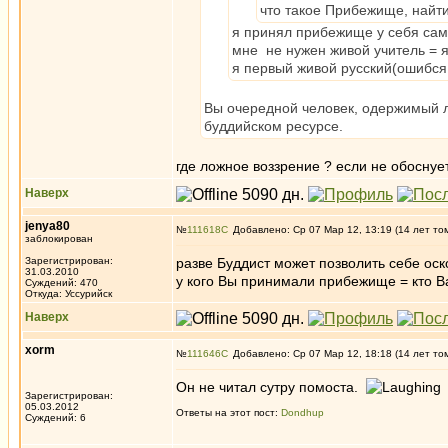
что такое Прибежище, найти
я принял прибежище у себя сам
мне не нужен живой учитель = я
я первый живой русский(ошибся
Вы очередной человек, одержимый 
буддийском ресурсе.
где ложное воззрение ? если не обоснуе
Наверх
jenya80
№
111618
Добавлено: Ср 07 Мар 12, 13:19 (14 лет то
заблокирован
Зарегистрирован:
разве Буддист может позволить себе оско
31.03.2010
у кого Вы принимали прибежище = кто Ва
Суждений: 470
Откуда: Уссурийск
Наверх
xorm
№
111646
Добавлено: Ср 07 Мар 12, 18:18 (14 лет то
Он не читал сутру помоста.
Зарегистрирован:
05.03.2012
Ответы на этот пост:
Dondhup
Суждений: 6