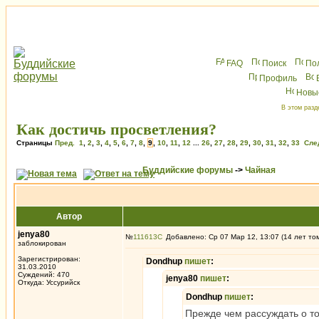
FAQ
Поиск
По
Профиль
Новы
В этом разд
Как достичь просветления?
Страницы
Пред.
1
,
2
,
3
,
4
,
5
,
6
,
7
,
8
,
9
,
10
,
11
,
12
...
26
,
27
,
28
,
29
,
30
,
31
,
32
,
33
Сле
Буддийские форумы
->
Чайная
Автор
jenya80
№
111613
Добавлено: Ср 07 Мар 12, 13:07 (14 лет то
заблокирован
Зарегистрирован:
Dondhup
пишет
:
31.03.2010
Суждений: 470
jenya80
пишет
:
Откуда: Уссурийск
Dondhup
пишет
:
Прежде чем рассуждать о т