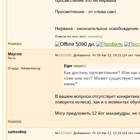
просветление это не нирвана.
Просветление - от слова свет.
Нирвана - окончательное освобождение.
Ответы на этот пост:
samsoboy
Наверх
Маугли
№
122103
Добавлено: Чт 09 Авг 12, 19:21 (14 лет том
Гость
Egor
пишет
:
Откуда: Yekaterinburg
Как достичь просветления? Или как 
тоже или нет? Может существуют ме
какие?
В вашем вопросе отсутствует конкретика
поворота колеса), как и о моментах об
Могу предложить 12 йог махамудры, не п
Наверх
samsoboy
№
122140
Добавлено: Пт 10 Авг 12, 12:23 (14 лет том