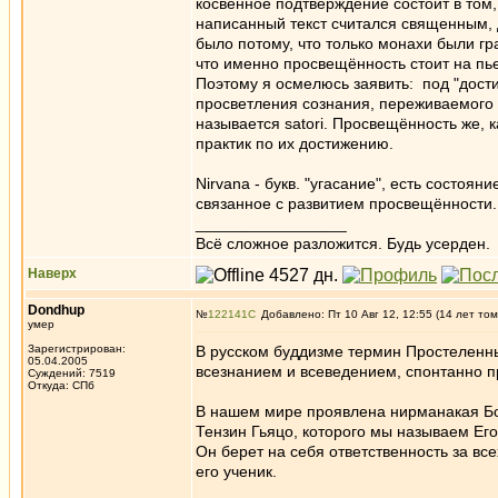
косвенное подтверждение состоит в том,
написанный текст считался священным, д
было потому, что только монахи были гра
что именно просвещённость стоит на пье
Поэтому я осмелюсь заявить: под "дост
просветления сознания, переживаемого ка
называется satori. Просвещённость же, к
практик по их достижению.
Nirvana - букв. "угасание", есть состоя
связанное с развитием просвещённости.
_________________
Всё сложное разложится. Будь усерден.
Наверх
Dondhup
№
122141
Добавлено: Пт 10 Авг 12, 12:55 (14 лет том
умер
Зарегистрирован:
В русском буддизме термин Простеленн
05.04.2005
всезнанием и всеведением, спонтанно п
Суждений: 7519
Откуда: СПб
В нашем мире проявлена нирманакая Бо
Тензин Гьяцо, которого мы называем Ег
Он берет на себя ответственность за вс
его ученик.
_________________