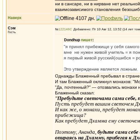
ни в сансаре, ни в нирване нет реально
взаимозависимого становления безоши
Наверх
Сэм
№
122146
Добавлено: Пт 10 Авг 12, 13:52 (14 лет том
Гость
Dondhup
пишет
:
"я принял прибежище у себя самого
мне не нужен живой учитель = я пон
я первый живой русский(ошибся = ро
Это утверждение является ложным.
Однажды Блаженный пребывал в стране 
И там Блаженный окликнул монахов: "Мо
"Да, почтенный?" — отозвались монахи 
Блаженный сказал:
"
Пребудьте светочами сами себе, 
Пусть пребудет вашим светочем Д
И как же, о монахи, пребудет мона
прибежища?
Как пребудет Дхамма ему светочем
Поэтому, Ананда,
будьте сами себе
опираясь на Дхамму, прибегая к Д